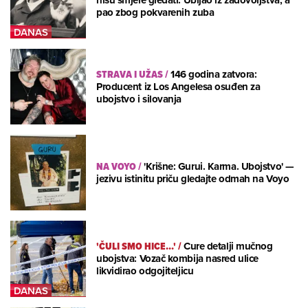
nisu smjele gledati: Ubijao iz zadovoljstva, a
pao zbog pokvarenih zuba
STRAVA I UŽAS
/
146 godina zatvora:
Producent iz Los Angelesa osuđen za
ubojstvo i silovanja
NA VOYO
/
'Krišne: Gurui. Karma. Ubojstvo' —
jezivu istinitu priču gledajte odmah na Voyo
'ČULI SMO HICE...'
/
Cure detalji mučnog
ubojstva: Vozač kombija nasred ulice
likvidirao odgojiteljicu