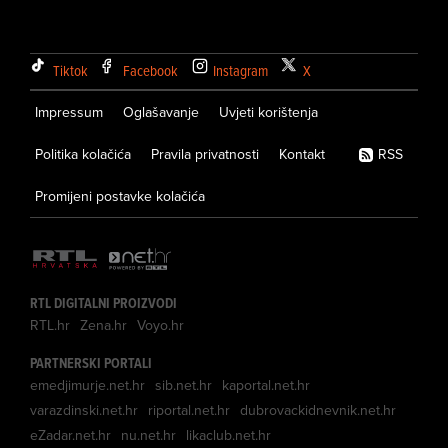
Tiktok
Facebook
Instagram
X
Impressum
Oglašavanje
Uvjeti korištenja
Politika kolačića
Pravila privatnosti
Kontakt
RSS
Promijeni postavke kolačića
RTL DIGITALNI PROIZVODI
RTL.hr
Zena.hr
Voyo.hr
PARTNERSKI PORTALI
emedjimurje.net.hr
sib.net.hr
kaportal.net.hr
varazdinski.net.hr
riportal.net.hr
dubrovackidnevnik.net.hr
eZadar.net.hr
nu.net.hr
likaclub.net.hr