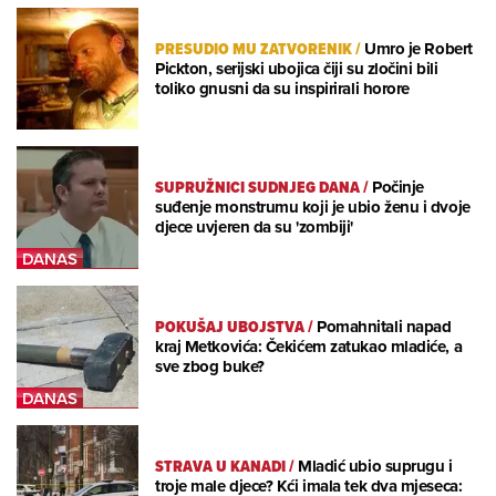
PRESUDIO MU ZATVORENIK
/
Umro je Robert
Pickton, serijski ubojica čiji su zločini bili
toliko gnusni da su inspirirali horore
SUPRUŽNICI SUDNJEG DANA
/
Počinje
suđenje monstrumu koji je ubio ženu i dvoje
djece uvjeren da su 'zombiji'
POKUŠAJ UBOJSTVA
/
Pomahnitali napad
kraj Metkovića: Čekićem zatukao mladiće, a
sve zbog buke?
STRAVA U KANADI
/
Mladić ubio suprugu i
troje male djece? Kći imala tek dva mjeseca: