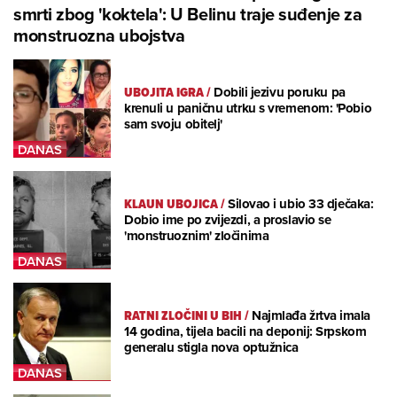
smrti zbog 'koktela': U Belinu traje suđenje za
monstruozna ubojstva
UBOJITA IGRA
/
Dobili jezivu poruku pa
krenuli u paničnu utrku s vremenom: 'Pobio
sam svoju obitelj'
KLAUN UBOJICA
/
Silovao i ubio 33 dječaka:
Dobio ime po zvijezdi, a proslavio se
'monstruoznim' zločinima
RATNI ZLOČINI U BIH
/
Najmlađa žrtva imala
14 godina, tijela bacili na deponij: Srpskom
generalu stigla nova optužnica