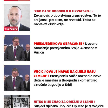
'KAO DA SE DOGODILO U HRVATSKOJ'
/
Zekanović o ubojstvima u susjedstvu: 'To je
srbijanski problem, ne hrvatski. Treba se
napraviti distinkcija'
PREDSJEDNIKOVO OBRAĆANJE
/
Uvodno
obraćanje predsjednika Srbije Aleksandra
Vučića
VUČIĆ: 'OVO JE NAPAD NA CIJELU NAŠU
ZEMLJU'
/
Predsjednik Vučić obznanio nove
detalje masakra u Beogradu i komentirao
sinoćnje tragedije u Srbiji
NITKO NIJE ZNAO ZA ORUŽJE U STANU
/
Susjedi dječaka ubojice: 'Upucao je djevojčicu