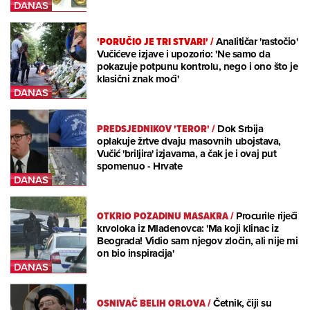
'PORUČIO JE TRI STVARI'
/
Analitičar 'rastočio'
Vučićeve izjave i upozorio: 'Ne samo da
pokazuje potpunu kontrolu, nego i ono što je
klasični znak moći'
PREDSJEDNIKOV 'TEROR'
/
Dok Srbija
oplakuje žrtve dvaju masovnih ubojstava,
Vučić 'briljira' izjavama, a čak je i ovaj put
spomenuo - Hrvate
OTKRIO POZADINU MASAKRA
/
Procurile riječi
krvoloka iz Mladenovca: 'Ma koji klinac iz
Beograda! Vidio sam njegov zločin, ali nije mi
on bio inspiracija'
OSNIVAČ BELIH ORLOVA
/
Četnik, čiji su