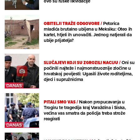
ovo su ruske likvidacije
OBITELJI TRAŽE ODGOVORE
/
Petorica
mladića brutalno ubijena u Meksiku: Oteo ih
kartel, htjeli ih unovačiti. Jednog natjerali da
ubije prijatelja?
SLUČAJEVI KOJI SU ZGROZILI NACIJU
/
Oni su
počinili najteže i najmonstruoznije zločine u
hrvatskoj povijesti: Ugasili živote roditeljima,
djeci i supružnicima
PITALI SMO VAS
/
Nakon propucavanja u
Trogiru te tragedija kraj Varaždina i Siska,
većina vas smatra da policija treba strože
reagirati