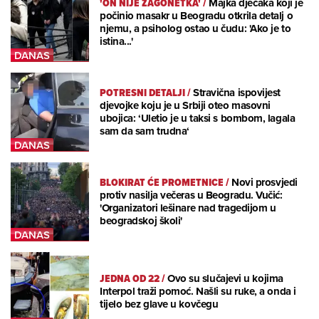
'ON NIJE ZAGONETKA'
/
Majka dječaka koji je
počinio masakr u Beogradu otkrila detalj o
njemu, a psiholog ostao u čudu: 'Ako je to
istina...'
POTRESNI DETALJI
/
Stravična ispovijest
djevojke koju je u Srbiji oteo masovni
ubojica: ‘Uletio je u taksi s bombom, lagala
sam da sam trudna‘
BLOKIRAT ĆE PROMETNICE
/
Novi prosvjedi
protiv nasilja večeras u Beogradu. Vučić:
'Organizatori lešinare nad tragedijom u
beogradskoj školi'
JEDNA OD 22
/
Ovo su slučajevi u kojima
Interpol traži pomoć. Našli su ruke, a onda i
tijelo bez glave u kovčegu