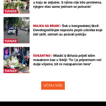
u koju se zaljubio. S njima nije bilo problema,
njegov otac samo jednom se pobunio'
MAJKA GA BRANI
/
Šok u beogradskoj školi:
Devetogodišnjak napravio popis učenika koje
želi ubiti, odmah su pozvali policiju
ŠOKANTNO
/
Mladić iz Bihaća prijeti istim
masakrom kao u Srbiji: 'To i ja pripremam već
dulje vrijeme, bit će nezapamćen teror'
UČITAJ VIŠE