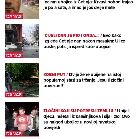
lociran ubojica iz Cetinja: Krvavi pohod trajao
je pola sata, a imao je još dvije mete
'CIJELI DAN JE PIO I ONDA...'
/
Evo kako
izgleda Cetinje dan nakon masakra: Ulice
puste, policija ispred kuće ubojice
KOBNI PUT
/
Dvije žene ubijene na istoj
popularnoj stazi za trčanje. Jesu li zločini
povezani?
ZLOČINI KOJI SU POTRESLI ZEMLJU
/
Ubijali
djecu, rešetali iz kalašnjikova i sijali zlo: Ovo
su najgori ubojice u novijoj hrvatskoj
povijesti