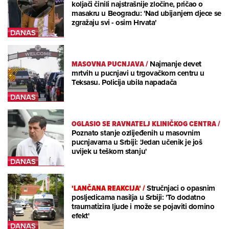
koljači činili najstrašnije zločine, pričao o
masakru u Beogradu: 'Nad ubijanjem djece se
zgražaju svi - osim Hrvata'
MASOVNA PUCNJAVA
/
Najmanje devet
mrtvih u pucnjavi u trgovačkom centru u
Teksasu. Policija ubila napadača
OGLASIO SE RAVNATELJ KLINIČKOG CENTRA
/
Poznato stanje ozlijeđenih u masovnim
pucnjavama u Srbiji: 'Jedan učenik je još
uvijek u teškom stanju'
'LANČANA REAKCIJA'
/
Stručnjaci o opasnim
posljedicama nasilja u Srbiji: 'To dodatno
traumatizira ljude i može se pojaviti domino
efekt'