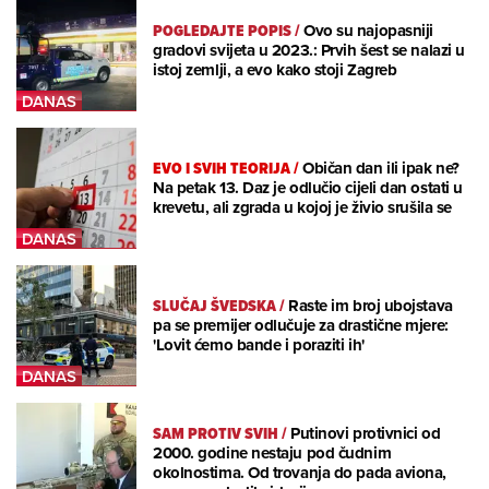
POGLEDAJTE POPIS
/
Ovo su najopasniji
gradovi svijeta u 2023.: Prvih šest se nalazi u
istoj zemlji, a evo kako stoji Zagreb
EVO I SVIH TEORIJA
/
Običan dan ili ipak ne?
Na petak 13. Daz je odlučio cijeli dan ostati u
krevetu, ali zgrada u kojoj je živio srušila se
SLUČAJ ŠVEDSKA
/
Raste im broj ubojstava
pa se premijer odlučuje za drastične mjere:
'Lovit ćemo bande i poraziti ih'
SAM PROTIV SVIH
/
Putinovi protivnici od
2000. godine nestaju pod čudnim
okolnostima. Od trovanja do pada aviona,