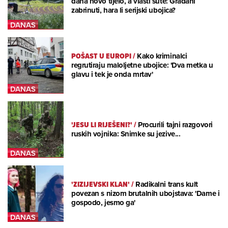
dana novo tijelo, a vlasti šute: Građani
zabrinuti, hara li serijski ubojica?
POŠAST U EUROPI
/
Kako kriminalci
regrutiraju maloljetne ubojice: 'Dva metka u
glavu i tek je onda mrtav'
'JESU LI RIJEŠENI?'
/
Procurili tajni razgovori
ruskih vojnika: Snimke su jezive...
'ZIZIJEVSKI KLAN'
/
Radikalni trans kult
povezan s nizom brutalnih ubojstava: 'Dame i
gospodo, jesmo ga'