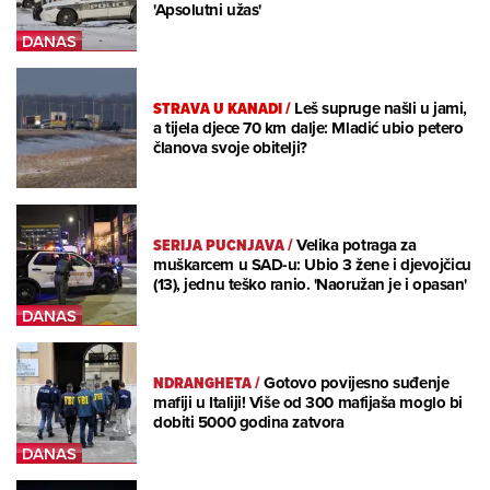
'Apsolutni užas'
STRAVA U KANADI
/
Leš supruge našli u jami,
a tijela djece 70 km dalje: Mladić ubio petero
članova svoje obitelji?
SERIJA PUCNJAVA
/
Velika potraga za
muškarcem u SAD-u: Ubio 3 žene i djevojčicu
(13), jednu teško ranio. 'Naoružan je i opasan'
NDRANGHETA
/
Gotovo povijesno suđenje
mafiji u Italiji! Više od 300 mafijaša moglo bi
dobiti 5000 godina zatvora