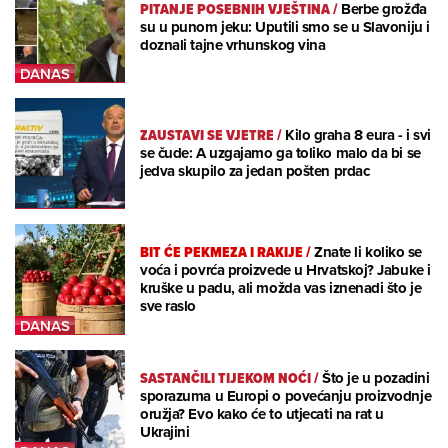
PITANJE POSEBNIH VJEŠTINA
/
Berbe grožđa
su u punom jeku: Uputili smo se u Slavoniju i
doznali tajne vrhunskog vina
ZAUSTAVI SE VJETRE
/
Kilo graha 8 eura - i svi
se čude: A uzgajamo ga toliko malo da bi se
jedva skupilo za jedan pošten prdac
BIT ĆE PEKMEZA I RAKIJE
/
Znate li koliko se
voća i povrća proizvede u Hrvatskoj? Jabuke i
kruške u padu, ali možda vas iznenadi što je
sve raslo
SASTANČILI TIJEKOM NOĆI
/
Što je u pozadini
sporazuma u Europi o povećanju proizvodnje
oružja? Evo kako će to utjecati na rat u
Ukrajini