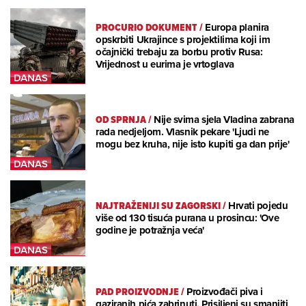
PROCURIO DOKUMENT
/
Europa planira
opskrbiti Ukrajince s projektilima koji im
očajnički trebaju za borbu protiv Rusa:
Vrijednost u eurima je vrtoglava
OD SPRNJA
/
Nije svima sjela Vladina zabrana
rada nedjeljom. Vlasnik pekare 'Ljudi ne
mogu bez kruha, nije isto kupiti ga dan prije'
NAJTRAŽENIJI SU ZAGORSKI
/
Hrvati pojedu
više od 130 tisuća purana u prosincu: 'Ove
godine je potražnja veća'
PAD PROIZVODNJE
/
Proizvođači piva i
gaziranih pića zabrinuti. Prisiljeni su smanjiti