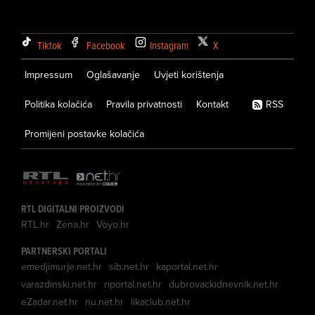
Tiktok
Facebook
Instagram
X
Impressum
Oglašavanje
Uvjeti korištenja
Politika kolačića
Pravila privatnosti
Kontakt
RSS
Promijeni postavke kolačića
RTL DIGITALNI PROIZVODI
RTL.hr
Zena.hr
Voyo.hr
PARTNERSKI PORTALI
emedjimurje.net.hr
sib.net.hr
kaportal.net.hr
varazdinski.net.hr
riportal.net.hr
dubrovackidnevnik.net.hr
eZadar.net.hr
nu.net.hr
likaclub.net.hr