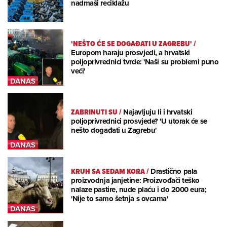
nadmaši reciklažu
'NEŠTO ĆE SE DOGAĐATI U ZAGREBU'
/
Europom haraju prosvjedi, a hrvatski
poljoprivrednici tvrde: 'Naši su problemi puno
veći'
ZABRINUTI SU
/
Najavljuju li i hrvatski
poljoprivrednici prosvjede? 'U utorak će se
nešto događati u Zagrebu'
KRUH SA SEDAM KORA
/
Drastično pala
proizvodnja janjetine: Proizvođači teško
nalaze pastire, nude plaću i do 2000 eura;
'Nije to samo šetnja s ovcama'