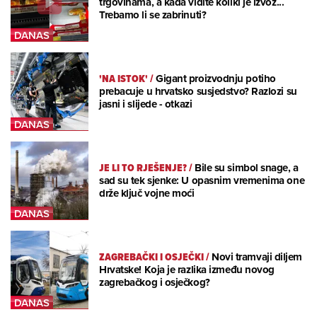
trgovinama, a kada vidite koliki je izvoz...
Trebamo li se zabrinuti?
'NA ISTOK'
/
Gigant proizvodnju potiho
prebacuje u hrvatsko susjedstvo? Razlozi su
jasni i slijede - otkazi
JE LI TO RJEŠENJE?
/
Bile su simbol snage, a
sad su tek sjenke: U opasnim vremenima one
drže ključ vojne moći
ZAGREBAČKI I OSJEČKI
/
Novi tramvaji diljem
Hrvatske! Koja je razlika između novog
zagrebačkog i osječkog?