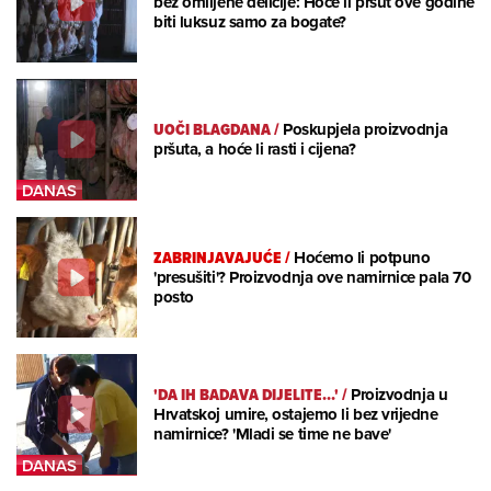
bez omiljene delicije: Hoće li pršut ove godine
biti luksuz samo za bogate?
UOČI BLAGDANA
/
Poskupjela proizvodnja
pršuta, a hoće li rasti i cijena?
ZABRINJAVAJUĆE
/
Hoćemo li potpuno
'presušiti'? Proizvodnja ove namirnice pala 70
posto
'DA IH BADAVA DIJELITE...'
/
Proizvodnja u
Hrvatskoj umire, ostajemo li bez vrijedne
namirnice? 'Mladi se time ne bave'