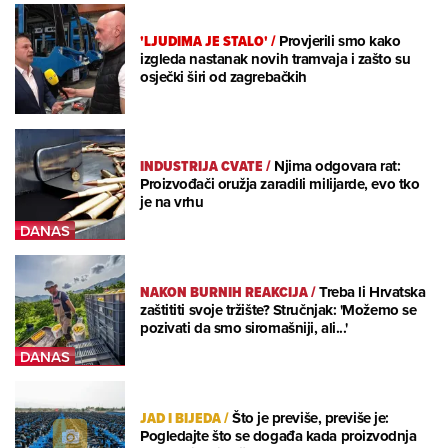
'LJUDIMA JE STALO'
/
Provjerili smo kako
izgleda nastanak novih tramvaja i zašto su
osječki širi od zagrebačkih
INDUSTRIJA CVATE
/
Njima odgovara rat:
Proizvođači oružja zaradili milijarde, evo tko
je na vrhu
NAKON BURNIH REAKCIJA
/
Treba li Hrvatska
zaštititi svoje tržište? Stručnjak: 'Možemo se
pozivati da smo siromašniji, ali...'
JAD I BIJEDA
/
Što je previše, previše je:
Pogledajte što se događa kada proizvodnja