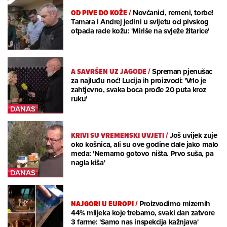
OD PIVE DO KOŽE
/
Novčanici, remeni, torbe!
Tamara i Andrej jedini u svijetu od pivskog
otpada rade kožu: 'Miriše na svježe žitarice'
A SAVRŠEN UZ JAGODE
/
Spreman pjenušac
za najluđu noć! Lucija ih proizvodi: 'Vrlo je
zahtjevno, svaka boca prođe 20 puta kroz
ruku'
KRIVI SU VREMENSKI UVJETI
/
Još uvijek zuje
oko košnica, ali su ove godine dale jako malo
meda: 'Nemamo gotovo ništa. Prvo suša, pa
nagla kiša'
NAJGORI U EUROPI
/
Proizvodimo mizernih
44% mlijeka koje trebamo, svaki dan zatvore
3 farme: 'Samo nas inspekcija kažnjava'