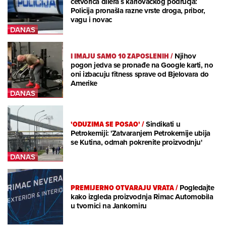
četvorica dilera s karlovačkog područja:
Policija pronašla razne vrste droga, pribor,
vagu i novac
I IMAJU SAMO 10 ZAPOSLENIH
/
Njihov
pogon jedva se pronađe na Google karti, no
oni izbacuju fitness sprave od Bjelovara do
Amerike
'ODUZIMA SE POSAO'
/
Sindikati u
Petrokemiji: 'Zatvaranjem Petrokemije ubija
se Kutina, odmah pokrenite proizvodnju'
PREMIJERNO OTVARAJU VRATA
/
Pogledajte
kako izgleda proizvodnja Rimac Automobila
u tvornici na Jankomiru