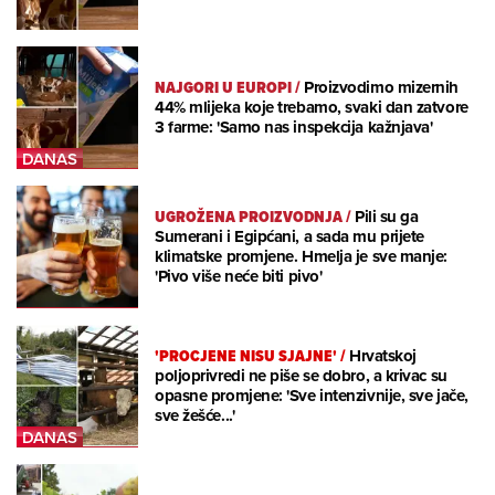
NAJGORI U EUROPI
/
Proizvodimo mizernih
44% mlijeka koje trebamo, svaki dan zatvore
3 farme: 'Samo nas inspekcija kažnjava'
UGROŽENA PROIZVODNJA
/
Pili su ga
Sumerani i Egipćani, a sada mu prijete
klimatske promjene. Hmelja je sve manje:
'Pivo više neće biti pivo'
'PROCJENE NISU SJAJNE'
/
Hrvatskoj
poljoprivredi ne piše se dobro, a krivac su
opasne promjene: 'Sve intenzivnije, sve jače,
sve žešće...'