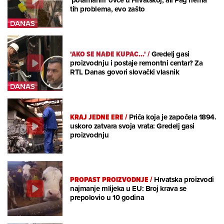
'potamanili' ovce u Hrvatskoj, ali Pag nema
tih problema, evo zašto
'AKO SE NAĐE KUPAC...'
/
Gredelj gasi
proizvodnju i postaje remontni centar? Za
RTL Danas govori slovački vlasnik
KRAJ JEDNE ERE
/
Priča koja je započela 1894.
uskoro zatvara svoja vrata: Gredelj gasi
proizvodnju
PROPAST PROIZVODNJE
/
Hrvatska proizvodi
najmanje mlijeka u EU: Broj krava se
prepolovio u 10 godina