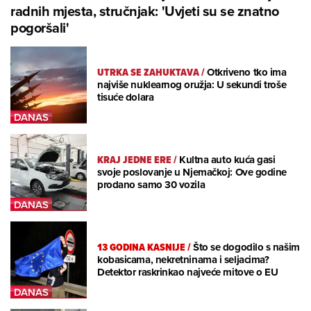
radnih mjesta, stručnjak: 'Uvjeti su se znatno
pogoršali'
UTRKA SE ZAHUKTAVA
/
Otkriveno tko ima
najviše nuklearnog oružja: U sekundi troše
tisuće dolara
KRAJ JEDNE ERE
/
Kultna auto kuća gasi
svoje poslovanje u Njemačkoj: Ove godine
prodano samo 30 vozila
13 GODINA KASNIJE
/
Što se dogodilo s našim
kobasicama, nekretninama i seljacima?
Detektor raskrinkao najveće mitove o EU