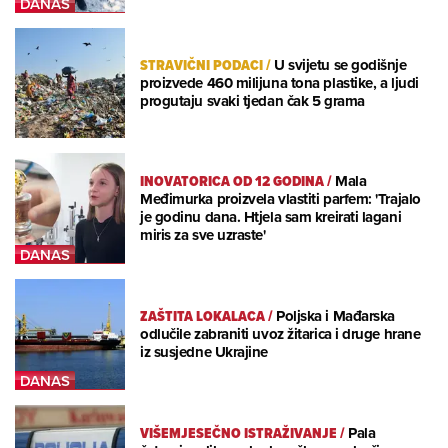
STRAVIČNI PODACI
/
U svijetu se godišnje
proizvede 460 milijuna tona plastike, a ljudi
progutaju svaki tjedan čak 5 grama
INOVATORICA OD 12 GODINA
/
Mala
Međimurka proizvela vlastiti parfem: 'Trajalo
je godinu dana. Htjela sam kreirati lagani
miris za sve uzraste'
ZAŠTITA LOKALACA
/
Poljska i Mađarska
odlučile zabraniti uvoz žitarica i druge hrane
iz susjedne Ukrajine
VIŠEMJESEČNO ISTRAŽIVANJE
/
Pala