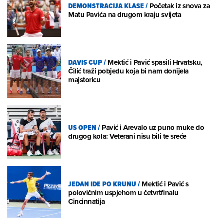
DEMONSTRACIJA KLASE
/
Početak iz snova za
Matu Pavića na drugom kraju svijeta
DAVIS CUP
/
Mektić i Pavić spasili Hrvatsku,
Čilić traži pobjedu koja bi nam donijela
majstoricu
US OPEN
/
Pavić i Arevalo uz puno muke do
drugog kola: Veterani nisu bili te sreće
JEDAN IDE PO KRUNU
/
Mektić i Pavić s
polovičnim uspjehom u četvrtfinalu
Cincinnatija