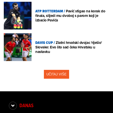
ATP ROTTERDAM
/
Pavić stigao na korak do
finala, slijedi mu dvoboj s parom koji je
izbacio Pavića
DAVIS CUP
/
Zlatni hrvatski dvojac 'riješio'
Slovake: Evo što sad čeka Hrvatsku u
nastavku
UČITAJ VIŠE
DANAS