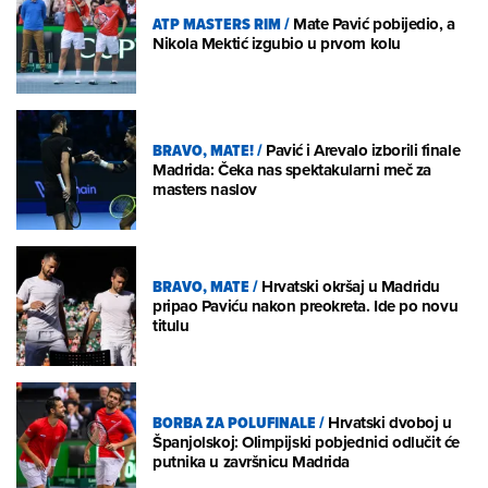
ATP MASTERS RIM
/
Mate Pavić pobijedio, a
Nikola Mektić izgubio u prvom kolu
BRAVO, MATE!
/
Pavić i Arevalo izborili finale
Madrida: Čeka nas spektakularni meč za
masters naslov
BRAVO, MATE
/
Hrvatski okršaj u Madridu
pripao Paviću nakon preokreta. Ide po novu
titulu
BORBA ZA POLUFINALE
/
Hrvatski dvoboj u
Španjolskoj: Olimpijski pobjednici odlučit će
putnika u završnicu Madrida