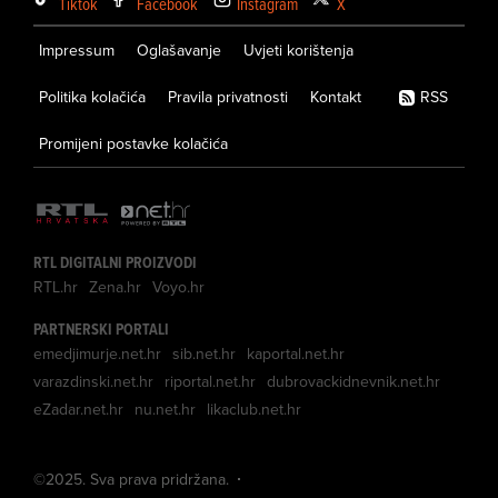
Tiktok
Facebook
Instagram
X
Impressum
Oglašavanje
Uvjeti korištenja
Politika kolačića
Pravila privatnosti
Kontakt
RSS
Promijeni postavke kolačića
RTL DIGITALNI PROIZVODI
RTL.hr
Zena.hr
Voyo.hr
PARTNERSKI PORTALI
emedjimurje.net.hr
sib.net.hr
kaportal.net.hr
varazdinski.net.hr
riportal.net.hr
dubrovackidnevnik.net.hr
eZadar.net.hr
nu.net.hr
likaclub.net.hr
©
2025
. Sva prava pridržana.