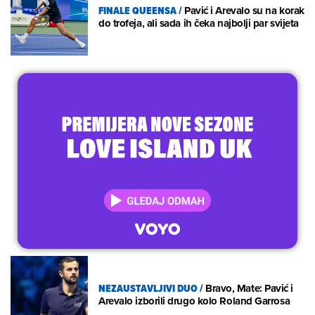
FINALE QUEENSA
/
Pavić i Arevalo su na korak
do trofeja, ali sada ih čeka najbolji par svijeta
NEZAUSTAVLJIVI DUO
/
Bravo, Mate: Pavić i
Arevalo izborili drugo kolo Roland Garrosa