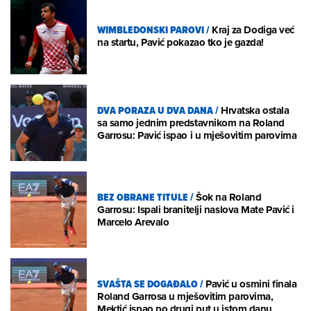
WIMBLEDONSKI PAROVI
/
Kraj za Dodiga već
na startu, Pavić pokazao tko je gazda!
DVA PORAZA U DVA DANA
/
Hrvatska ostala
sa samo jednim predstavnikom na Roland
Garrosu: Pavić ispao i u mješovitim parovima
BEZ OBRANE TITULE
/
Šok na Roland
Garrosu: Ispali branitelji naslova Mate Pavić i
Marcelo Arevalo
SVAŠTA SE DOGAĐALO
/
Pavić u osmini finala
Roland Garrosa u mješovitim parovima,
Mektić ispao po drugi put u istom danu