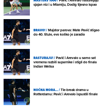
MASTERS 1000
/
Pavić i Arevalo nastavljaju
sjajan niz i u Miamiju, Dodig tijesno ispao
BRAVO!
/
Majstor parova: Mate Pavić stigao
do 40. titule, evo koliko je zaradio
RASTURAJU!
/
Pavić i Arevalo u samo sat
vremena razbili suparnike i stigli do finala
Indian Wellsa
NOĆNA MORA...
/
Tie-break drama u
Rotterdamu: Pavić i Arevalo ispustili finale