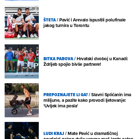
ŠTETA
/
Pavić i Arevalo ispustili polufinale
jakog turnira u Torontu
BITKA PAROVA
/
Hrvatski dvoboj u Kanadi:
Ždrijeb spojio bivše partnere!
PREPOZNAJETE LI GA?
/
Slavni Splićanin ima
milijune, a pazite kako provodi ljetovanje:
'Uvijek ima posla'
LUDI KRAJ
/
Mate Pavić u dramatičnoj
završnici nakon dvije vezane meč-lopte ostao