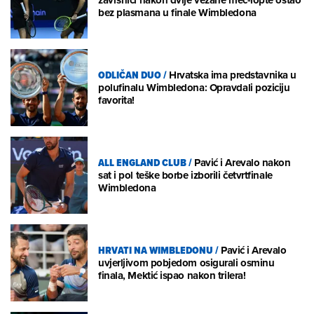
bez plasmana u finale Wimbledona
ODLIČAN DUO
/
Hrvatska ima predstavnika u
polufinalu Wimbledona: Opravdali poziciju
favorita!
ALL ENGLAND CLUB
/
Pavić i Arevalo nakon
sat i pol teške borbe izborili četvrtfinale
Wimbledona
HRVATI NA WIMBLEDONU
/
Pavić i Arevalo
uvjerljivom pobjedom osigurali osminu
finala, Mektić ispao nakon trilera!