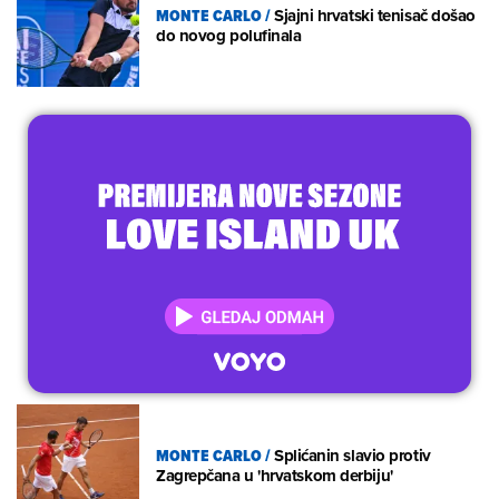
MONTE CARLO
/
Sjajni hrvatski tenisač došao
do novog polufinala
MONTE CARLO
/
Splićanin slavio protiv
Zagrepčana u 'hrvatskom derbiju'