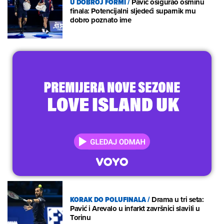
U DOBROJ FORMI
/
Pavić osigurao osminu
finala: Potencijalni sljedeći suparnik mu
dobro poznato ime
KORAK DO POLUFINALA
/
Drama u tri seta:
Pavić i Arevalo u infarkt završnici slavili u
Torinu