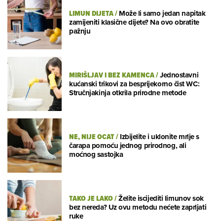
LIMUN DIJETA
/
Može li samo jedan napitak
zamijeniti klasične dijete? Na ovo obratite
pažnju
MIRIŠLJAV I BEZ KAMENCA
/
Jednostavni
kućanski trikovi za besprijekorno čist WC:
Stručnjakinja otkrila prirodne metode
NE, NIJE OCAT
/
Izbijelite i uklonite mrlje s
čarapa pomoću jednog prirodnog, ali
moćnog sastojka
TAKO JE LAKO
/
Želite iscijediti limunov sok
bez nereda? Uz ovu metodu nećete zaprljati
ruke