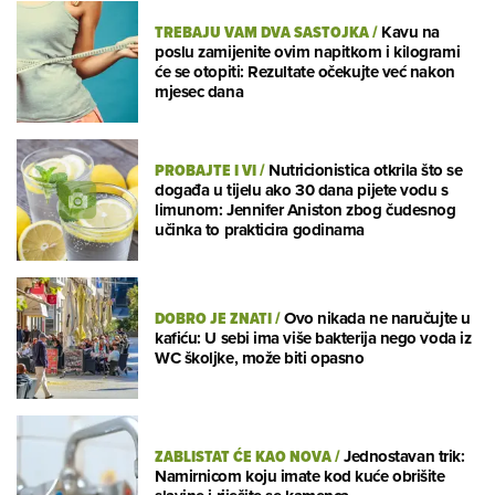
TREBAJU VAM DVA SASTOJKA
/
Kavu na
poslu zamijenite ovim napitkom i kilogrami
će se otopiti: Rezultate očekujte već nakon
mjesec dana
PROBAJTE I VI
/
Nutricionistica otkrila što se
događa u tijelu ako 30 dana pijete vodu s
limunom: Jennifer Aniston zbog čudesnog
učinka to prakticira godinama
DOBRO JE ZNATI
/
Ovo nikada ne naručujte u
kafiću: U sebi ima više bakterija nego voda iz
WC školjke, može biti opasno
ZABLISTAT ĆE KAO NOVA
/
Jednostavan trik:
Namirnicom koju imate kod kuće obrišite