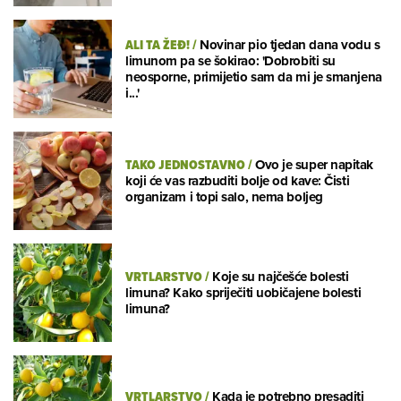
ALI TA ŽEĐ!
/
Novinar pio tjedan dana vodu s
limunom pa se šokirao: 'Dobrobiti su
neosporne, primijetio sam da mi je smanjena
i...'
TAKO JEDNOSTAVNO
/
Ovo je super napitak
koji će vas razbuditi bolje od kave: Čisti
organizam i topi salo, nema boljeg
VRTLARSTVO
/
Koje su najčešće bolesti
limuna? Kako spriječiti uobičajene bolesti
limuna?
VRTLARSTVO
/
Kada je potrebno presaditi