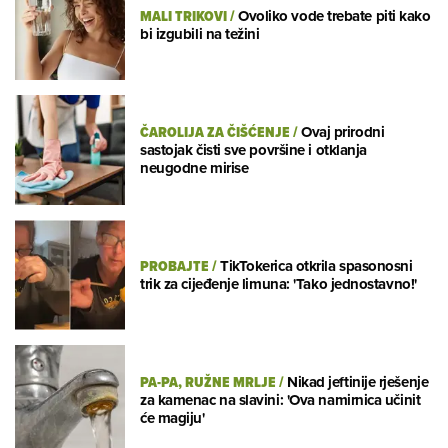
MALI TRIKOVI
/
Ovoliko vode trebate piti kako
bi izgubili na težini
ČAROLIJA ZA ČIŠĆENJE
/
Ovaj prirodni
sastojak čisti sve površine i otklanja
neugodne mirise
PROBAJTE
/
TikTokerica otkrila spasonosni
trik za cijeđenje limuna: 'Tako jednostavno!'
PA-PA, RUŽNE MRLJE
/
Nikad jeftinije rješenje
za kamenac na slavini: 'Ova namirnica učinit
će magiju'