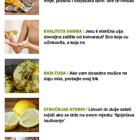
mrlje, prašinu i osvježava dom: Sve će nestati
KVALITETA VARIRA
/
Jesu li eterična ulja
dovoljna zaštita od komaraca? Evo koja su
učinkovita, a koja ne
RADI ČUDA
/
Ako vam dosadne mušice ne
daju mira, probajte ovaj trik
STRUČNJAK OTKRIO
/
Limuni će dulje ostati
svježi ako se drže na ovom mjestu: 'Sprječava
isušivanje'