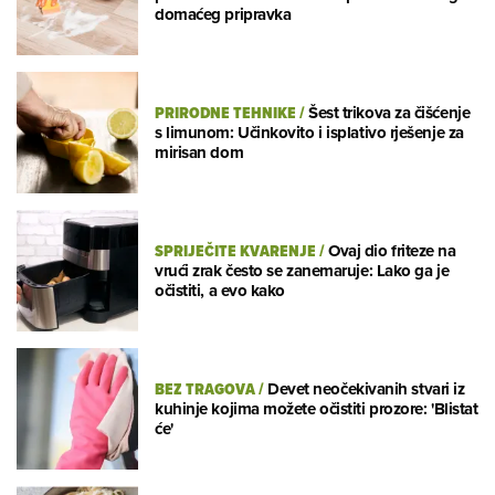
domaćeg pripravka
PRIRODNE TEHNIKE
/
Šest trikova za čišćenje
s limunom: Učinkovito i isplativo rješenje za
mirisan dom
SPRIJEČITE KVARENJE
/
Ovaj dio friteze na
vrući zrak često se zanemaruje: Lako ga je
očistiti, a evo kako
BEZ TRAGOVA
/
Devet neočekivanih stvari iz
kuhinje kojima možete očistiti prozore: 'Blistat
će'