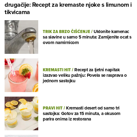
drugačije: Recept za kremaste njoke s limunom i
tikvicama
TRIK ZA BRZO ČIŠĆENJE
/
Uklonite kamenac
sa slavine u samo 5 minuta: Zamijenite ocat s
ovom namirnicom
KREMASTI HIT
/
Recept za ljetni napitak
izazvao veliku pažnju: Povela se rasprava o
jednom sastojku
PRAVI HIT
/
Kremasti desert od samo tri
sastojka: Gotov za 15 minuta, a okusom
parira onima iz restorana