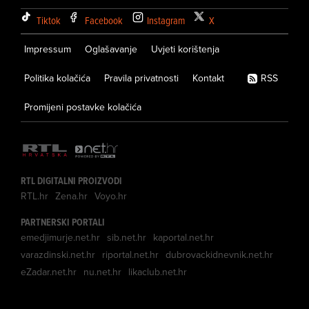
Tiktok
Facebook
Instagram
X
Impressum
Oglašavanje
Uvjeti korištenja
Politika kolačića
Pravila privatnosti
Kontakt
RSS
Promijeni postavke kolačića
RTL DIGITALNI PROIZVODI
RTL.hr
Zena.hr
Voyo.hr
PARTNERSKI PORTALI
emedjimurje.net.hr
sib.net.hr
kaportal.net.hr
varazdinski.net.hr
riportal.net.hr
dubrovackidnevnik.net.hr
eZadar.net.hr
nu.net.hr
likaclub.net.hr