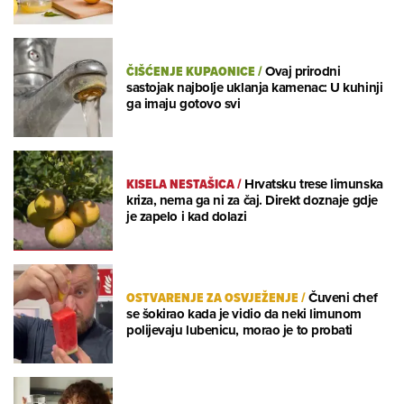
ČIŠĆENJE KUPAONICE
/
Ovaj prirodni
sastojak najbolje uklanja kamenac: U kuhinji
ga imaju gotovo svi
KISELA NESTAŠICA
/
Hrvatsku trese limunska
kriza, nema ga ni za čaj. Direkt doznaje gdje
je zapelo i kad dolazi
OSTVARENJE ZA OSVJEŽENJE
/
Čuveni chef
se šokirao kada je vidio da neki limunom
polijevaju lubenicu, morao je to probati