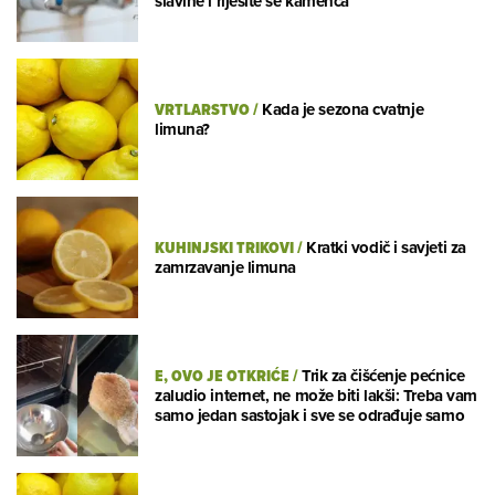
slavine i riješite se kamenca
VRTLARSTVO
/
Kada je sezona cvatnje
limuna?
KUHINJSKI TRIKOVI
/
Kratki vodič i savjeti za
zamrzavanje limuna
E, OVO JE OTKRIĆE
/
Trik za čišćenje pećnice
zaludio internet, ne može biti lakši: Treba vam
samo jedan sastojak i sve se odrađuje samo