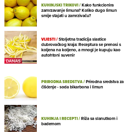
KUHINJSKI TRIKOVI
/
Kako funkcionira
zamrzavanje limuna? Koliko dugo limun
smije stajati u zamrzivaču?
VIJESTI
/
Stoljetna tradicija slastice
dubrovačkog kraja: Receptura se prenosi s
koljena na koljeno, a mnogi je kupuju kao
autohtoni suvenir
PRIRODNA SREDSTVA
/
Prirodna sredstva za
čišćenje - soda bikarbona i limun
KUHINJA I RECEPTI
/
Riža sa slanutkom i
bademom