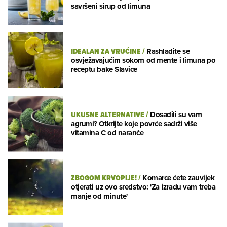
savršeni sirup od limuna
IDEALAN ZA VRUĆINE
/
Rashladite se
osvježavajućim sokom od mente i limuna po
receptu bake Slavice
UKUSNE ALTERNATIVE
/
Dosadili su vam
agrumi? Otkrijte koje povrće sadrži više
vitamina C od naranče
ZBOGOM KRVOPIJE!
/
Komarce ćete zauvijek
otjerati uz ovo sredstvo: 'Za izradu vam treba
manje od minute'