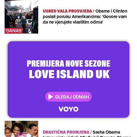
USRED VALA PROSVJEDA
/
Obame i Clinton
poslali poruku Amerikancima: 'Govore vam
da ne vjerujete vlastitim očima'
DRASTIČNA PROMJENA
/
Sasha Obama