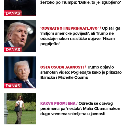
žestoko po Trumpu: 'Dakle, to je izgubljeno'
'ODVRATNO I NEPRIHVATLJIVO'
/
Opisali ga
'mrljom američke povijesti', ali Trump ne
odustaje nakon rasističke objave: 'Nisam
pogriješio'
OŠTA OSUDA JAVNOSTI
/
Trump objavio
sramotan video: Pogledajte kako je prikazao
Baracka i Michelle Obamu
KAKVA PROMJENA
/
Odrekla se očevog
prezimena pa 'nestala': Malia Obama nakon
dugo vremena snimljena u javnosti