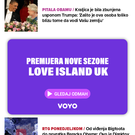
PITALA OBAMU
/
Kraljica je bila zbunjena
usponom Trumpa: 'Zašto je ova osoba toliko
blizu tome da vodi Vašu zemlju'
RTG PONEDJELJKOM
/
Od viđenja Bigfoota
do povratka Baracka Obame: Ovo je Direktov