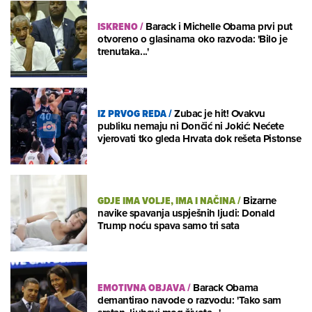
ISKRENO
/
Barack i Michelle Obama prvi put
otvoreno o glasinama oko razvoda: 'Bilo je
trenutaka...'
IZ PRVOG REDA
/
Zubac je hit! Ovakvu
publiku nemaju ni Dončić ni Jokić: Nećete
vjerovati tko gleda Hrvata dok rešeta Pistonse
GDJE IMA VOLJE, IMA I NAČINA
/
Bizarne
navike spavanja uspješnih ljudi: Donald
Trump noću spava samo tri sata
EMOTIVNA OBJAVA
/
Barack Obama
demantirao navode o razvodu: 'Tako sam