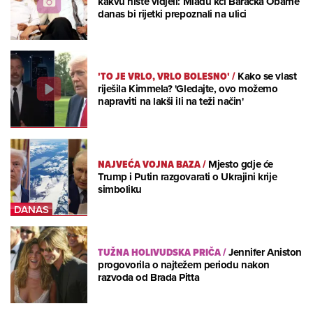
kakvu niste vidjeli: Mlađu kći Baracka Obame
danas bi rijetki prepoznali na ulici
'TO JE VRLO, VRLO BOLESNO'
/
Kako se vlast
riješila Kimmela? 'Gledajte, ovo možemo
napraviti na lakši ili na teži način'
NAJVEĆA VOJNA BAZA
/
Mjesto gdje će
Trump i Putin razgovarati o Ukrajini krije
simboliku
TUŽNA HOLIVUDSKA PRIČA
/
Jennifer Aniston
progovorila o najtežem periodu nakon
razvoda od Brada Pitta