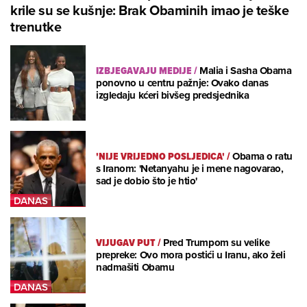
krile su se kušnje: Brak Obaminih imao je teške
trenutke
IZBJEGAVAJU MEDIJE
/
Malia i Sasha Obama
ponovno u centru pažnje: Ovako danas
izgledaju kćeri bivšeg predsjednika
'NIJE VRIJEDNO POSLJEDICA'
/
Obama o ratu
s Iranom: 'Netanyahu je i mene nagovarao,
sad je dobio što je htio'
VIJUGAV PUT
/
Pred Trumpom su velike
prepreke: Ovo mora postići u Iranu, ako želi
nadmašiti Obamu