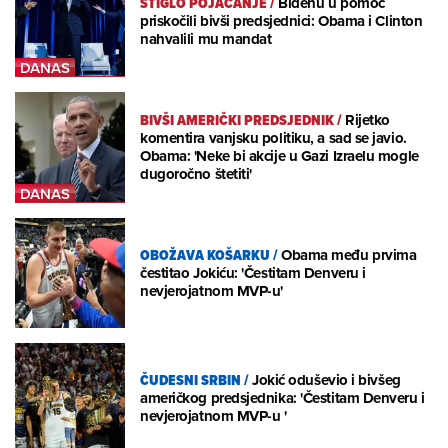
STIGLO POJAČANJE
/
Bidenu u pomoć
priskočili bivši predsjednici: Obama i Clinton
nahvalili mu mandat
BIVŠI AMERIČKI PREDSJEDNIK
/
Rijetko
komentira vanjsku politiku, a sad se javio.
Obama: 'Neke bi akcije u Gazi Izraelu mogle
dugoročno štetiti'
OBOŽAVA KOŠARKU
/
Obama među prvima
čestitao Jokiću: 'Čestitam Denveru i
nevjerojatnom MVP-u'
ČUDESNI SRBIN
/
Jokić oduševio i bivšeg
američkog predsjednika: 'Čestitam Denveru i
nevjerojatnom MVP-u '