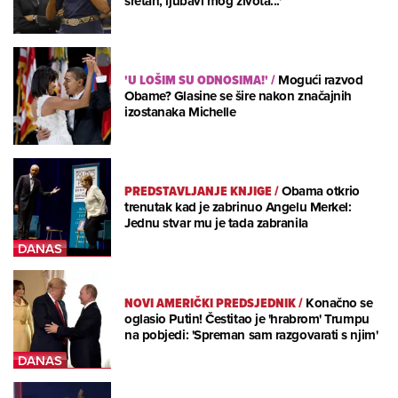
sretan, ljubavi mog života...'
'U LOŠIM SU ODNOSIMA!'
/
Mogući razvod
Obame? Glasine se šire nakon značajnih
izostanaka Michelle
PREDSTAVLJANJE KNJIGE
/
Obama otkrio
trenutak kad je zabrinuo Angelu Merkel:
Jednu stvar mu je tada zabranila
NOVI AMERIČKI PREDSJEDNIK
/
Konačno se
oglasio Putin! Čestitao je 'hrabrom' Trumpu
na pobjedi: 'Spreman sam razgovarati s njim'