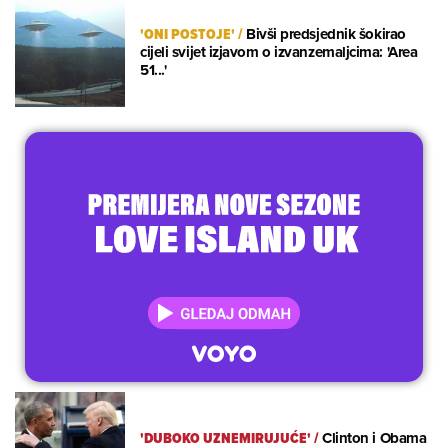
'ONI POSTOJE'
/
Bivši predsjednik šokirao
cijeli svijet izjavom o izvanzemaljcima: 'Area
51...'
'DUBOKO UZNEMIRUJUĆE'
/
Clinton i Obama