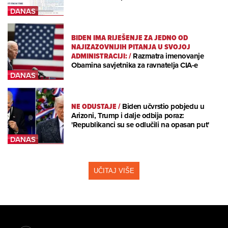
BIDEN IMA RIJEŠENJE ZA JEDNO OD
NAJIZAZOVNIJIH PITANJA U SVOJOJ
ADMINISTRACIJI:
/
Razmatra imenovanje
Obamina savjetnika za ravnatelja CIA-e
NE ODUSTAJE
/
Biden učvrstio pobjedu u
Arizoni, Trump i dalje odbija poraz:
'Republikanci su se odlučili na opasan put'
UČITAJ VIŠE