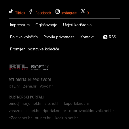
Tiktok
Facebook
Instagram
X
Impressum
Oglašavanje
Uvjeti korištenja
Politika kolačića
Pravila privatnosti
Kontakt
RSS
Promijeni postavke kolačića
RTL DIGITALNI PROIZVODI
RTL.hr
Zena.hr
Voyo.hr
PARTNERSKI PORTALI
emedjimurje.net.hr
sib.net.hr
kaportal.net.hr
varazdinski.net.hr
riportal.net.hr
dubrovackidnevnik.net.hr
eZadar.net.hr
nu.net.hr
likaclub.net.hr