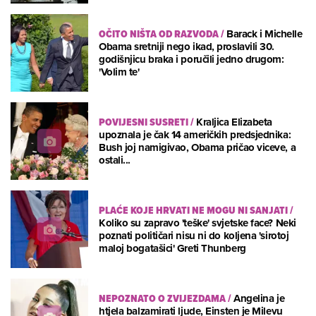
OČITO NIŠTA OD RAZVODA
/
Barack i Michelle
Obama sretniji nego ikad, proslavili 30.
godišnjicu braka i poručili jedno drugom:
'Volim te'
POVIJESNI SUSRETI
/
Kraljica Elizabeta
upoznala je čak 14 američkih predsjednika:
Bush joj namigivao, Obama pričao viceve, a
ostali...
PLAĆE KOJE HRVATI NE MOGU NI SANJATI
/
Koliko su zapravo 'teške' svjetske face? Neki
poznati političari nisu ni do koljena 'sirotoj
maloj bogatašici' Greti Thunberg
NEPOZNATO O ZVIJEZDAMA
/
Angelina je
htjela balzamirati ljude, Einsten je Milevu