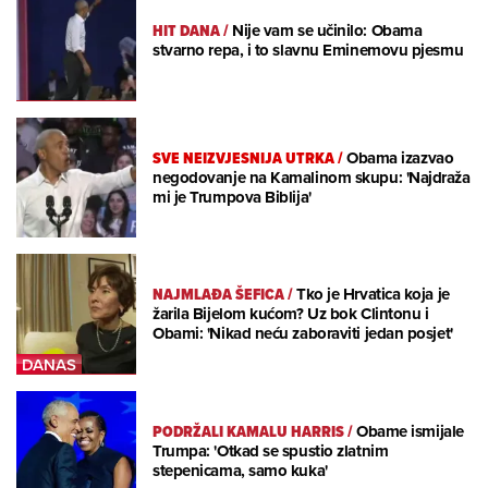
HIT DANA
/
Nije vam se učinilo: Obama
stvarno repa, i to slavnu Eminemovu pjesmu
SVE NEIZVJESNIJA UTRKA
/
Obama izazvao
negodovanje na Kamalinom skupu: 'Najdraža
mi je Trumpova Biblija'
NAJMLAĐA ŠEFICA
/
Tko je Hrvatica koja je
žarila Bijelom kućom? Uz bok Clintonu i
Obami: 'Nikad neću zaboraviti jedan posjet'
PODRŽALI KAMALU HARRIS
/
Obame ismijale
Trumpa: 'Otkad se spustio zlatnim
stepenicama, samo kuka'