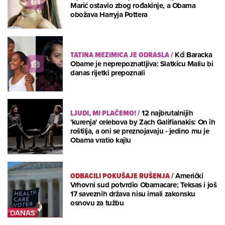
Marić ostavio zbog rođakinje, a Obama
obožava Harryja Pottera
TATINA MEZIMICA JE ODRASLA
/
Kći Baracka
Obame je neprepoznatljiva: Slatkicu Maliu bi
danas rijetki prepoznali
LJUDI, MI PLAČEMO!
/
12 najbrutalnijih
'kurenja' celebova by Zach Galifianakis: On ih
roštilja, a oni se preznojavaju - jedino mu je
Obama vratio kajlu
ODBACILI POKUŠAJE RUŠENJA
/
Američki
Vrhovni sud potvrdio Obamacare; Teksas i još
17 saveznih država nisu imali zakonsku
osnovu za tužbu