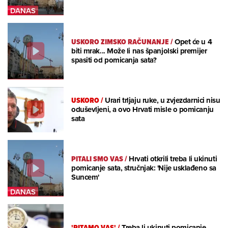
USKORO ZIMSKO RAČUNANJE
/
Opet će u 4
biti mrak... Može li nas španjolski premijer
spasiti od pomicanja sata?
USKORO
/
Urari trljaju ruke, u zvjezdarnici nisu
oduševljeni, a ovo Hrvati misle o pomicanju
sata
PITALI SMO VAS
/
Hrvati otkrili treba li ukinuti
pomicanje sata, stručnjak: 'Nije usklađeno sa
Suncem'
'PITAMO VAS'
/
Treba li ukinuti pomicanje