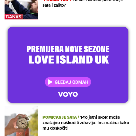
sata i zašto?
POMICANJE SATA
/
'Proljetni skok' može
značajno naškoditi zdravlju: Ima načina kako
mu doskočiti