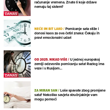
računanje vremena. Znate li koje države
nemaju taj sistem?
NEĆE IM BIT LAKO
/
Pomicanje sata stiže i
donosi kaos za ova četiri znaka: Čekaju ih
pravi emocionalni udari
OD 2025. NIKAD VIŠE
/
U jednoj europskoj
zemlji odzvonilo pomicanju sata! Razlog ima
veze i s Rusijom...
ZA MIRAN SAN
/
Loše spavate zbog promjene
sata? Nekoliko savjeta stručnjakinje vam
mogu pomoći