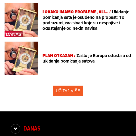
I OVAKO IMAMO PROBLEME, ALI...
/
Ukidanje
pomicanja sata je osuđeno na propast: 'To
podrazumijeva stvari koje su nespojive i
odustajanje od nekih navika'
PLAN OTKAZAN
/
Zašto je Europa odustala od
ukidanja pomicanja satova
UČITAJ VIŠE
DANAS