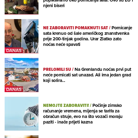
popikavamo oko pomicanja sata. Ovo su EU i
njeni biseri
NE ZABORAVITI POMAKNUTI SAT
/
Pomicanje
sata krenuo od šale američkog znanstvenka
prije 200-tinjak godina. Urar Zlatko zato
noćas neće spavati
PRELOMILI SU
/
Na Grenlandu noćas prvi put
neće pomicati sat unazad. Ali ima jedan grad
koji solira...
NEMOJTE ZABORAVITI!
/
Počinje zimsko
računanje vremena, mijenja se tarifa za
obračun struje, evo na što vozači moraju
paziti - inače prijeti kazna