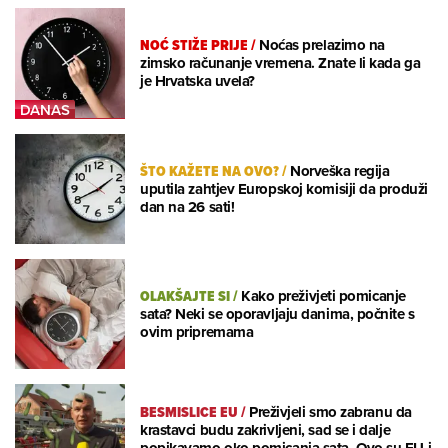
NOĆ STIŽE PRIJE
/
Noćas prelazimo na
zimsko računanje vremena. Znate li kada ga
je Hrvatska uvela?
ŠTO KAŽETE NA OVO?
/
Norveška regija
uputila zahtjev Europskoj komisiji da produži
dan na 26 sati!
OLAKŠAJTE SI
/
Kako preživjeti pomicanje
sata? Neki se oporavljaju danima, počnite s
ovim pripremama
BESMISLICE EU
/
Preživjeli smo zabranu da
krastavci budu zakrivljeni, sad se i dalje