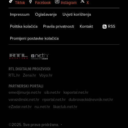
Tiktok
Facebook
Instagram
X
Impressum
Oglašavanje
Uvjeti korištenja
Politika kolačića
Pravila privatnosti
Kontakt
RSS
Promijeni postavke kolačića
RTL DIGITALNI PROIZVODI
RTL.hr
Zena.hr
Voyo.hr
PARTNERSKI PORTALI
emedjimurje.net.hr
sib.net.hr
kaportal.net.hr
varazdinski.net.hr
riportal.net.hr
dubrovackidnevnik.net.hr
eZadar.net.hr
nu.net.hr
likaclub.net.hr
©
2025
. Sva prava pridržana.