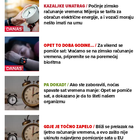
KAZALJKE UNATRAG
/
Počinje zimsko
računanje vremena: Mijenja se tarifa za
obračun električne energije, a i vozači moraju
nešto imati na umu
OPET TO DOBA GODINE...
/
Za vikend se
pomiče sat: Vraćamo se na zimsko računanje
vremena, pripremite se na poremećaj
bioritma
PA DOKAD?
/
Ako ste zaboravili, noćas
spavate sat vremena manje: Opet se pomiče
sat, a dokazano je da to šteti našem
organizmu
GDJE JE TOČNO ZAPELO
/
Bliži se prelazak na
ljetno računanje vremena, a evo zašto nije
ukinuto najavljeno pomicanje sata u EU