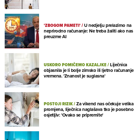
'ZBOGOM PAMETI'
/
U nedjelju prelazimo na
neprirodno računanje: Ne treba žaliti ako nas
preuzme AI
USKORO POMIČEMO KAZALJKE
/
Liječnica
objasnila je li bolje zimsko ili ljetno računanje
vremena. 'Znanost je suglasna'
POSTOJI RIZIK
/
Za vikend nas očekuje velika
promjena, liječnica naglašava tko je posebno
osjetljiv: 'Ovako se pripremite'