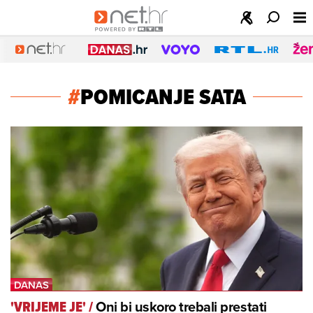
#
POMICANJE SATA
Oni bi uskoro trebali prestati
'VRIJEME JE'
/