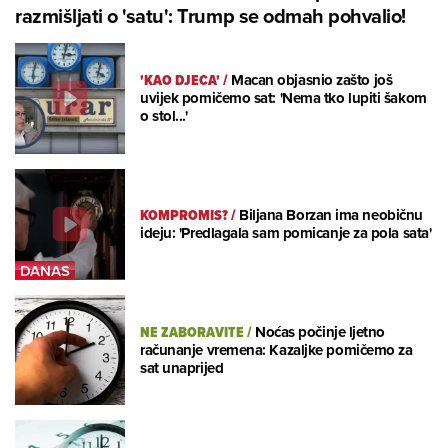
razmišljati o 'satu': Trump se odmah pohvalio!
'KAO DJECA'
/
Macan objasnio zašto još
uvijek pomičemo sat: 'Nema tko lupiti šakom
o stol...'
KOMPROMIS?
/
Biljana Borzan ima neobičnu
ideju: 'Predlagala sam pomicanje za pola sata'
NE ZABORAVITE
/
Noćas počinje ljetno
računanje vremena: Kazaljke pomičemo za
sat unaprijed