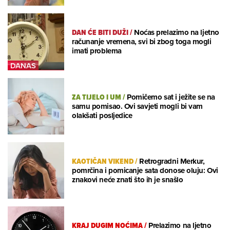
DAN ĆE BITI DUŽI
/
Noćas prelazimo na ljetno
računanje vremena, svi bi zbog toga mogli
imati problema
ZA TIJELO I UM
/
Pomičemo sat i ježite se na
samu pomisao. Ovi savjeti mogli bi vam
olakšati posljedice
KAOTIČAN VIKEND
/
Retrogradni Merkur,
pomrčina i pomicanje sata donose oluju: Ovi
znakovi neće znati što ih je snašlo
KRAJ DUGIM NOĆIMA
/
Prelazimo na ljetno