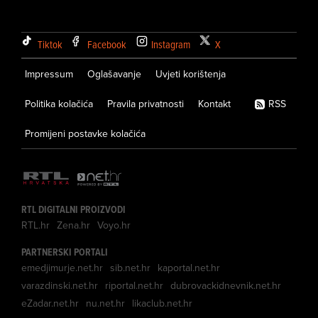
Tiktok
Facebook
Instagram
X
Impressum
Oglašavanje
Uvjeti korištenja
Politika kolačića
Pravila privatnosti
Kontakt
RSS
Promijeni postavke kolačića
RTL DIGITALNI PROIZVODI
RTL.hr
Zena.hr
Voyo.hr
PARTNERSKI PORTALI
emedjimurje.net.hr
sib.net.hr
kaportal.net.hr
varazdinski.net.hr
riportal.net.hr
dubrovackidnevnik.net.hr
eZadar.net.hr
nu.net.hr
likaclub.net.hr