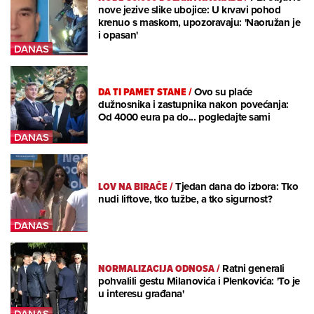
nove jezive slike ubojice: U krvavi pohod
krenuo s maskom, upozoravaju: 'Naoružan je
i opasan'
DA TI PAMET STANE
/
Ovo su plaće
dužnosnika i zastupnika nakon povećanja:
Od 4000 eura pa do... pogledajte sami
LOV NA BIRAČE
/
Tjedan dana do izbora: Tko
nudi liftove, tko tužbe, a tko sigurnost?
NORMALIZACIJA ODNOSA
/
Ratni generali
pohvalili gestu Milanovića i Plenkovića: 'To je
u interesu građana'