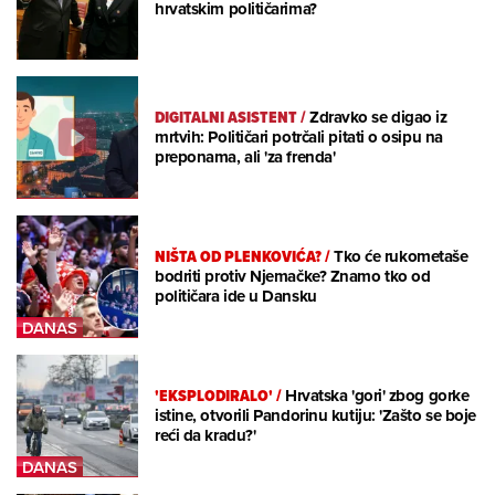
hrvatskim političarima?
DIGITALNI ASISTENT
/
Zdravko se digao iz
mrtvih: Političari potrčali pitati o osipu na
preponama, ali 'za frenda'
NIŠTA OD PLENKOVIĆA?
/
Tko će rukometaše
bodriti protiv Njemačke? Znamo tko od
političara ide u Dansku
'EKSPLODIRALO'
/
Hrvatska 'gori' zbog gorke
istine, otvorili Pandorinu kutiju: 'Zašto se boje
reći da kradu?'