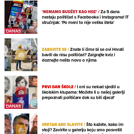
'NEMAMO BUDŽET KAO HDZ'
/
Za 5 dana
nestaju političari s Facebooka i Instagrama! IT
stručnjak: 'Po meni to nije velika šteta'
ZABAVITE SE
/
Znate li čime bi se ovi Hrvati
bavili da nisu političari? Zaigrajte kviz i
doznajte nešto novo o njima
PRVI DAN ŠKOLE
/
I oni su nekad sjedili u
školskim klupama: Možete li u našoj galeriji
prepoznati političare dok su bili djeca?
SRETAN AKO SLAVITE
/
Što kažete, kako im
stoji? Zavirite u galeriju koju smo posvetili