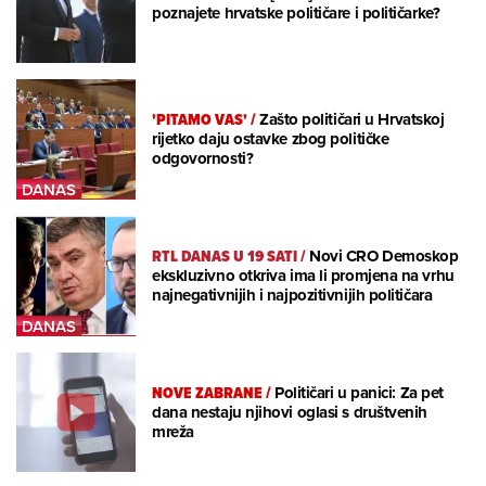
poznajete hrvatske političare i političarke?
'PITAMO VAS'
/
Zašto političari u Hrvatskoj
rijetko daju ostavke zbog političke
odgovornosti?
RTL DANAS U 19 SATI
/
Novi CRO Demoskop
ekskluzivno otkriva ima li promjena na vrhu
najnegativnijih i najpozitivnijih političara
NOVE ZABRANE
/
Političari u panici: Za pet
dana nestaju njihovi oglasi s društvenih
mreža