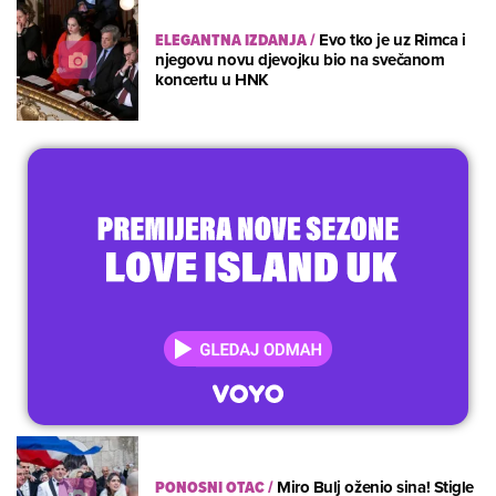
ELEGANTNA IZDANJA
/
Evo tko je uz Rimca i
njegovu novu djevojku bio na svečanom
koncertu u HNK
PONOSNI OTAC
/
Miro Bulj oženio sina! Stigle