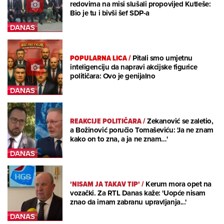
redovima na misi slušali propovijed Kutleše:
Bio je tu i bivši šef SDP-a
POPULARNA LICA
/
Pitali smo umjetnu
inteligenciju da napravi akcijske figurice
političara: Ovo je genijalno
REAKCIJE POLITIČARA
/
Zekanović se zaletio,
a Božinović poručio Tomaševiću: 'Ja ne znam
kako on to zna, a ja ne znam…'
'NISAM JA TAKAV TIP'
/
Kerum mora opet na
vozački. Za RTL Danas kaže: 'Uopće nisam
znao da imam zabranu upravljanja...'