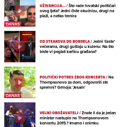
UŽIVANCIJA...
/
Što rade hrvatski političari
ovog ljeta? Jedni čiste okućnicu, drugi na
plaži, a netko trenira
OD STEAKOVA DO BORDELA
/
Jedni 'časte'
večerama, drugi guštaju u kulenu: Na što
biste vi peglali karticu građana?
POLITIČKI POTRES ZBOG KONCERTA
/
Na
Thompsonovo za dom, odgovorili ste
spremni? Grmoja: 'Jesam'
VELIKI OBOŽAVATELJ
/
Znate li da je jedan
ministar nastupio na Thompsonovom
koncertu 2015.? Imamo i snimku