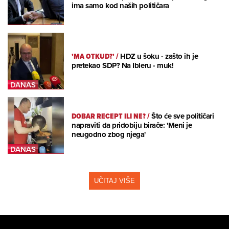
ima samo kod naših političara
'MA OTKUD?'
/
HDZ u šoku - zašto ih je
pretekao SDP? Na Ibleru - muk!
DOBAR RECEPT ILI NE?
/
Što će sve političari
napraviti da pridobiju birače: 'Meni je
neugodno zbog njega'
UČITAJ VIŠE