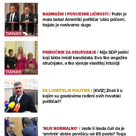
NADMAŠIO I POVIJESNE LIČNOSTI
/
Putin je
mala beba! Američki političar 'ubio pričom',
trajalo je nestvarno dugo
PRIRUČNIK ZA ODIJEVANJE
/
Nije SDP jedini
koji bilda imidž kandidata: Evo tko angažira
stručnjake, a tko vjeruje vlastitoj intuiciji
ZA LJUBITELJE POLITIKE
/
[KVIZ] Znaš li u
kojim su gradovima rođeni ovih hrvatski
političari?
'NIJE NORMALNO'
/
Jeste li ikada čuli da je
'smrtnik' dobio povišicu od 85 posto? Toga