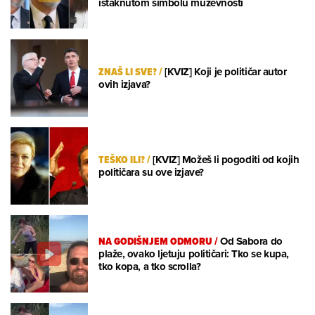
istaknutom simbolu muževnosti
ZNAŠ LI SVE?
/
[KVIZ] Koji je političar autor
ovih izjava?
TEŠKO ILI?
/
[KVIZ] Možeš li pogoditi od kojih
političara su ove izjave?
NA GODIŠNJEM ODMORU
/
Od Sabora do
plaže, ovako ljetuju političari: Tko se kupa,
tko kopa, a tko scrolla?