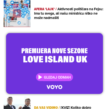
AFERA 'LAJK'
/
Aktivnosti političara na Fejsu:
Ima tu svega, ali našu ministricu nitko ne
može nadmašiti
DA VAS VIDIMO
/
[KVIZ] Koliko dobro