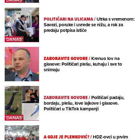
POLITIČARI NA ULICAMA
/
Utrka s vremenom:
Savezi, poruke i uvrede se nižu, a rok za
predaju potpisa ističe
ZABORAVITE GOVORE
/
Krenuo lov na
glasove: Političari plešu, kuhaju i sve to
snimaju
ZABORAVITE GOVORE
/
Političari padaju,
bordaju, plešu, love lajkove i glasove.
Političari u TikTok kampanji
A GDJE JE PLENKOVIĆ?
/
HDZ-ovci u prvim