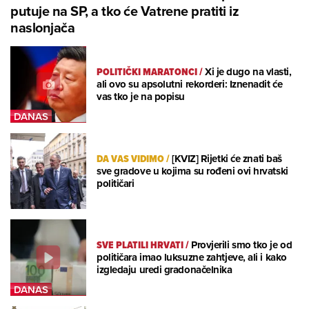
putuje na SP, a tko će Vatrene pratiti iz
naslonjača
POLITIČKI MARATONCI
/
Xi je dugo na vlasti,
ali ovo su apsolutni rekorderi: Iznenadit će
vas tko je na popisu
DA VAS VIDIMO
/
[KVIZ] Rijetki će znati baš
sve gradove u kojima su rođeni ovi hrvatski
političari
SVE PLATILI HRVATI
/
Provjerili smo tko je od
političara imao luksuzne zahtjeve, ali i kako
izgledaju uredi gradonačelnika