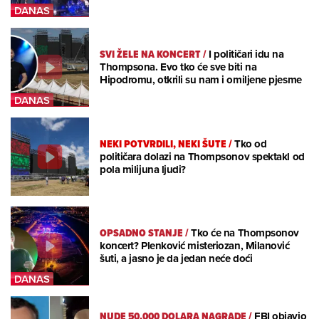
SVI ŽELE NA KONCERT
/
I političari idu na
Thompsona. Evo tko će sve biti na
Hipodromu, otkrili su nam i omiljene pjesme
NEKI POTVRDILI, NEKI ŠUTE
/
Tko od
političara dolazi na Thompsonov spektakl od
pola milijuna ljudi?
OPSADNO STANJE
/
Tko će na Thompsonov
koncert? Plenković misteriozan, Milanović
šuti, a jasno je da jedan neće doći
NUDE 50.000 DOLARA NAGRADE
/
FBI objavio