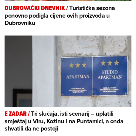
Turistička sezona
DUBROVAČKI DNEVNIK
/
ponovno podigla cijene ovih proizvoda u
Dubrovniku
Tri slučaja, isti scenarij – uplatili
E ZADAR
/
smještaj u Viru, Kožinu i na Puntamici, a onda
shvatili da ne postoji