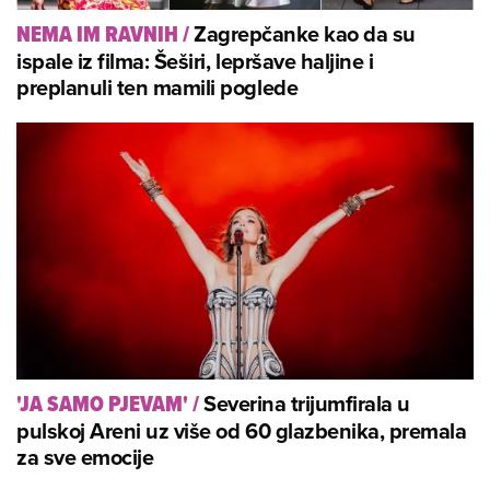
Zagrepčanke kao da su
NEMA IM RAVNIH
/
ispale iz filma: Šeširi, lepršave haljine i
preplanuli ten mamili poglede
Severina trijumfirala u
'JA SAMO PJEVAM'
/
pulskoj Areni uz više od 60 glazbenika, premala
za sve emocije