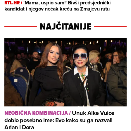
RTL.HR /
'Mama, uspio sam!' Bivši predsjednički
kandidat i njegov nećak kreću na Zmajevu rutu
NAJČITANIJE
Unuk Alke Vuice
NEOBIČNA KOMBINACIJA
/
dobio posebno ime: Evo kako su ga nazvali
Arian i Dora