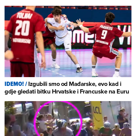
Izgubili smo od Mađarske, evo kad i
IDEMO!
/
gdje gledati bitku Hrvatske i Francuske na Euru