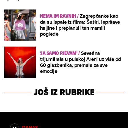
NEMA IM RAVNIH
/
Zagrepčanke kao
da su ispale iz filma: Šeširi, lepršave
haljine i preplanuli ten mamili
poglede
'JA SAMO PJEVAM'
/
Severina
trijumfirala u pulskoj Areni uz više od
60 glazbenika, premala za sve
emocije
JOŠ IZ RUBRIKE
DANAS