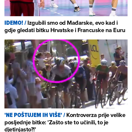
Izgubili smo od Mađarske, evo kad i
IDEMO!
/
gdje gledati bitku Hrvatske i Francuske na Euru
Kontroverza prije velike
'NE POŠTUJEM IH VIŠE'
/
posljednje bitke: 'Zašto ste to učinili, to je
djetinjasto?!'