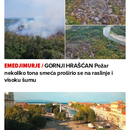
GORNJI HRAŠĆAN Požar
EMEDJIMURJE
/
nekoliko tona smeća proširio se na raslinje i
visoku šumu