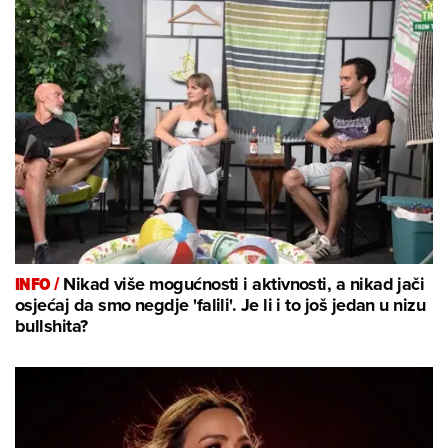
INFO /
Nikad više mogućnosti i aktivnosti, a nikad jači
osjećaj da smo negdje 'falili'. Je li i to još jedan u nizu
bullshita?