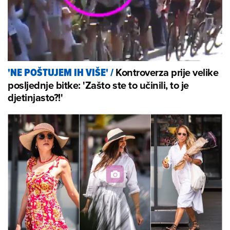
Kontroverza prije velike
'NE POŠTUJEM IH VIŠE'
/
posljednje bitke: 'Zašto ste to učinili, to je
djetinjasto?!'