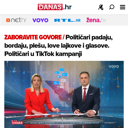
ZABORAVITE GOVORE
/
Političari padaju,
bordaju, plešu, love lajkove i glasove.
Političari u TikTok kampanji
Loaded
:
18.78%
/
Unmute