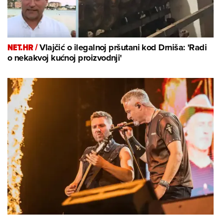
NET.HR /
Vlajčić o ilegalnoj pršutani kod Drniša: 'Radi
o nekakvoj kućnoj proizvodnji'