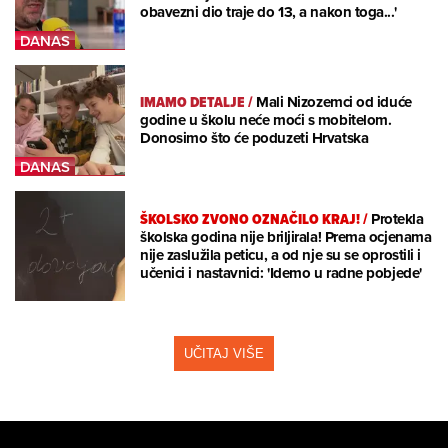
obavezni dio traje do 13, a nakon toga...'
IMAMO DETALJE
/
Mali Nizozemci od iduće
godine u školu neće moći s mobitelom.
Donosimo što će poduzeti Hrvatska
ŠKOLSKO ZVONO OZNAČILO KRAJ!
/
Protekla
školska godina nije briljirala! Prema ocjenama
nije zaslužila peticu, a od nje su se oprostili i
učenici i nastavnici: 'Idemo u radne pobjede'
UČITAJ VIŠE