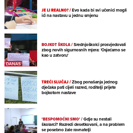
JE LI REALNO?
/
Evo kada bi svi učenici mogli
ići na nastavu u jednu smjenu
BOJKOT ŠKOLA
/
Srednjoškolci prosvjedovali
zbog novih sigurnosnih mjera: 'Osjećamo se
kao u zatvoru'
TREĆI SLUČAJ
/
Zbog ponašanja jednog
dječaka pati cijeli razred, roditelji prijete
bojkotom nastave
'BESPOMOĆNI SMO'
/
Gdje su nestali
školarci? Razredi desetkovani, a na problem
se posebno žale ravnatelji