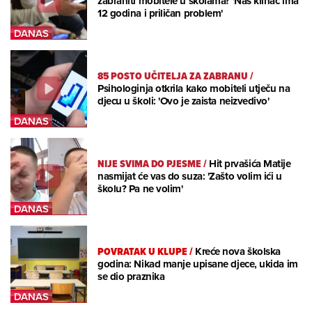
zabraniti mobitele u školama? 'Naš klinac ima
12 godina i priličan problem'
85 POSTO UČITELJA ZA ZABRANU
/
Psihologinja otkrila kako mobiteli utječu na
djecu u školi: 'Ovo je zaista neizvedivo'
NIJE SVIMA DO PJESME
/
Hit prvašića Matije
nasmijat će vas do suza: 'Zašto volim ići u
školu? Pa ne volim'
POVRATAK U KLUPE
/
Kreće nova školska
godina: Nikad manje upisane djece, ukida im
se dio praznika