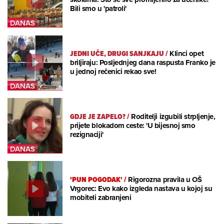
Bili smo u 'patroli'
JEDNI UČE, DRUGI SANJKAJU
/
Klinci opet
briljiraju: Posljednjeg dana raspusta Franko je
u jednoj rečenici rekao sve!
GDJE JE ZAPELO?
/
Roditelji izgubili strpljenje,
prijete blokadom ceste: 'U bijesnoj smo
rezignaciji'
'PUN POGODAK'
/
Rigorozna pravila u OŠ
Vrgorec: Evo kako izgleda nastava u kojoj su
mobiteli zabranjeni