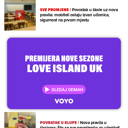
SVE PROMJENE
/
Povratak u škole uz nova
pravila: mobiteli ostaju izvan učionica,
sigurnost na prvom mjestu
POVRATAK U KLUPE
/
Nova pravila u
školama: Što se sve promijenilo za učenike?