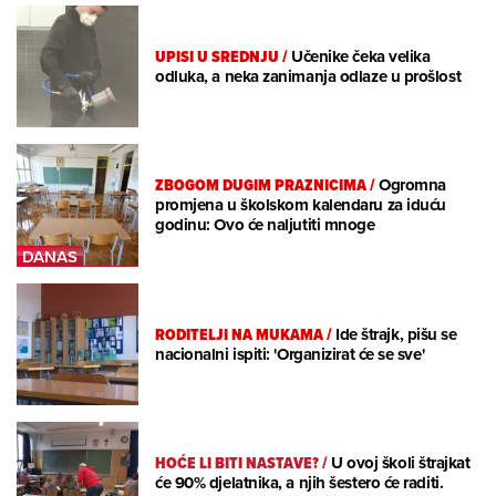
UPISI U SREDNJU
/
Učenike čeka velika
odluka, a neka zanimanja odlaze u prošlost
ZBOGOM DUGIM PRAZNICIMA
/
Ogromna
promjena u školskom kalendaru za iduću
godinu: Ovo će naljutiti mnoge
RODITELJI NA MUKAMA
/
Ide štrajk, pišu se
nacionalni ispiti: 'Organizirat će se sve'
HOĆE LI BITI NASTAVE?
/
U ovoj školi štrajkat
će 90% djelatnika, a njih šestero će raditi.