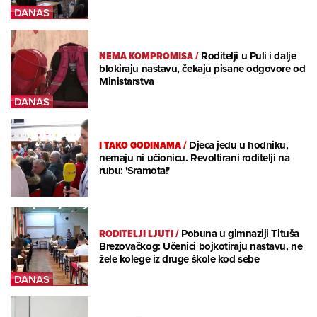
NEMA KOMPROMISA
/
Roditelji u Puli i dalje
blokiraju nastavu, čekaju pisane odgovore od
Ministarstva
I TAKO GODINAMA
/
Djeca jedu u hodniku,
nemaju ni učionicu. Revoltirani roditelji na
rubu: 'Sramota!'
RODITELJI LJUTI
/
Pobuna u gimnaziji Tituša
Brezovačkog: Učenici bojkotiraju nastavu, ne
žele kolege iz druge škole kod sebe