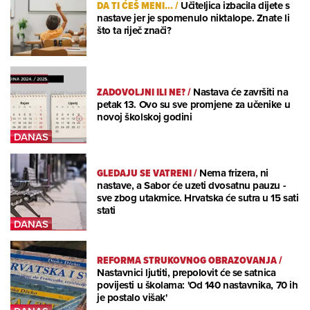
DA TI ĆEŠ MENI...
/
Učiteljica izbacila dijete s
nastave jer je spomenulo niktalope. Znate li
što ta riječ znači?
ZADOVOLJNI ILI NE?
/
Nastava će završiti na
petak 13. Ovo su sve promjene za učenike u
novoj školskoj godini
GLEDAJU SE VATRENI
/
Nema frizera, ni
nastave, a Sabor će uzeti dvosatnu pauzu -
sve zbog utakmice. Hrvatska će sutra u 15 sati
stati
REFORMA STRUKOVNOG OBRAZOVANJA
/
Nastavnici ljutiti, prepolovit će se satnica
povijesti u školama: 'Od 140 nastavnika, 70 ih
je postalo višak'