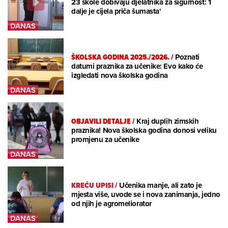
23 škole dobivaju djelatnika za sigurnost: 'I
dalje je cijela priča šumasta'
ŠKOLSKA GODINA 2025./2026.
/
Poznati
datumi praznika za učenike: Evo kako će
izgledati nova školska godina
OBJAVILI DETALJE
/
Kraj duplih zimskih
praznika! Nova školska godina donosi veliku
promjenu za učenike
KREĆU UPISI
/
Učenika manje, ali zato je
mjesta više, uvode se i nova zanimanja, jedno
od njih je agromeliorator