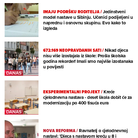
IMAJU PODRŠKU RODITELJA
/
Jedinstveni
model nastave u Sibinju. Učenici podijeljeni u
naprednu i osnovnu skupinu. Evo kako to
izgleda
672.169 NEOPRAVDANIH SATI
/
Nikad djeca
nisu više izostajala iz škole: Prošla školska
godina rekorder! Imali smo najviše izostanaka
u povijesti
EKSPERIMENTALNI PROJEKT
/
Kreće
cjelodnevna nastava - deset škola dobit će za
modernizaciju po 400 tisuća eura
NOVA REFORMA
/
Ravnatelj o cjelodnevnoj
nastavi: 'Djeca s nastavom kreću u 8 i