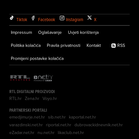
Tiktok
Facebook
Instagram
X
Impressum
Oglašavanje
Uvjeti korištenja
Politika kolačića
Pravila privatnosti
Kontakt
RSS
Promijeni postavke kolačića
RTL DIGITALNI PROIZVODI
RTL.hr
Zena.hr
Voyo.hr
PARTNERSKI PORTALI
emedjimurje.net.hr
sib.net.hr
kaportal.net.hr
varazdinski.net.hr
riportal.net.hr
dubrovackidnevnik.net.hr
eZadar.net.hr
nu.net.hr
likaclub.net.hr