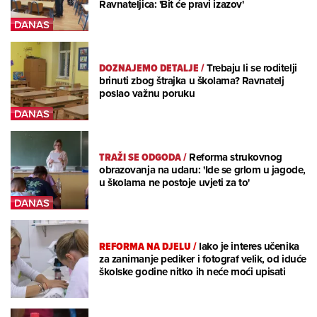
Ravnateljica: 'Bit će pravi izazov'
DOZNAJEMO DETALJE
/
Trebaju li se roditelji
brinuti zbog štrajka u školama? Ravnatelj
poslao važnu poruku
TRAŽI SE ODGODA
/
Reforma strukovnog
obrazovanja na udaru: 'Ide se grlom u jagode,
u školama ne postoje uvjeti za to'
REFORMA NA DJELU
/
Iako je interes učenika
za zanimanje pediker i fotograf velik, od iduće
školske godine nitko ih neće moći upisati