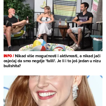
INFO /
Nikad više mogućnosti i aktivnosti, a nikad jači
osjećaj da smo negdje 'falili'. Je li i to još jedan u nizu
bullshita?