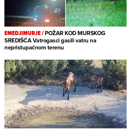
POŽAR KOD MURSKOG
EMEDJIMURJE
/
SREDIŠĆA Vatrogasci gasili vatru na
nepristupačnom terenu