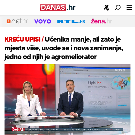
KREĆU UPISI
/
Učenika manje, ali zato je
mjesta više, uvode se i nova zanimanja,
jedno od njih je agromeliorator
Loaded
:
19.67%
/
Unmute