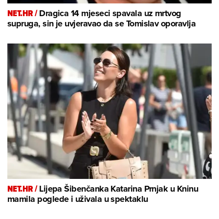
NET.HR /
Dragica 14 mjeseci spavala uz mrtvog
supruga, sin je uvjeravao da se Tomislav oporavlja
NET.HR /
Lijepa Šibenčanka Katarina Prnjak u Kninu
mamila poglede i uživala u spektaklu