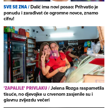
Dalić ima novi posao: Prihvatio je
SVE SE ZNA
/
ponudu i zarađivat će ogromne novce, znamo
cifru!
Jelena Rozga raspametila
'ZAPALILE' PRIVLAKU
/
tisuće, no djevojke u crvenom zasjenile su i
glavnu zvijezdu večeri