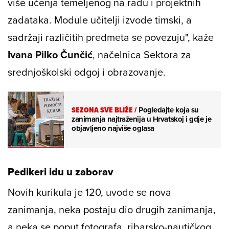
više učenja temeljenog na radu i projektnih
zadataka. Module učitelji izvode timski, a
sadržaji različitih predmeta se povezuju", kaže
Ivana Pilko Čunčić
, načelnica Sektora za
srednjoškolski odgoj i obrazovanje.
SEZONA SVE BLIŽE
/
Pogledajte koja su
zanimanja najtraženija u Hrvatskoj i gdje je
objavljeno najviše oglasa
Pedikeri idu u zaborav
Novih kurikula je 120, uvode se nova
zanimanja, neka postaju dio drugih zanimanja,
a neka se poput fotografa, ribarsko-nautičkog