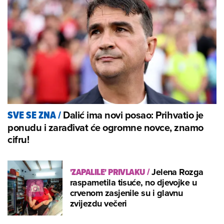
Dalić ima novi posao: Prihvatio je
SVE SE ZNA
/
ponudu i zarađivat će ogromne novce, znamo
cifru!
'ZAPALILE' PRIVLAKU
/
Jelena Rozga
raspametila tisuće, no djevojke u
crvenom zasjenile su i glavnu
zvijezdu večeri