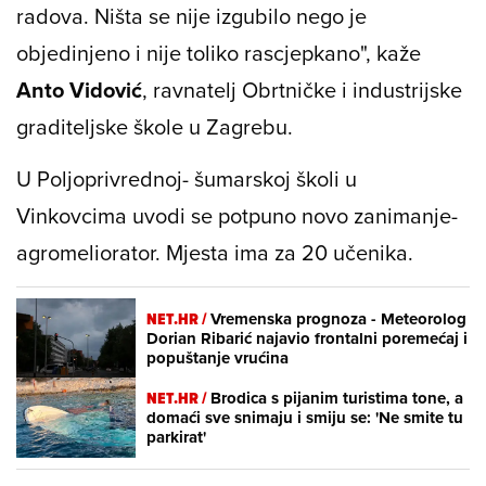
radova. Ništa se nije izgubilo nego je
objedinjeno i nije toliko rascjepkano", kaže
Anto Vidović
, ravnatelj Obrtničke i industrijske
graditeljske škole u Zagrebu.
U Poljoprivrednoj- šumarskoj školi u
Vinkovcima uvodi se potpuno novo zanimanje-
agromeliorator. Mjesta ima za 20 učenika.
NET.HR /
Vremenska prognoza - Meteorolog
Dorian Ribarić najavio frontalni poremećaj i
popuštanje vrućina
NET.HR /
Brodica s pijanim turistima tone, a
domaći sve snimaju i smiju se: 'Ne smite tu
parkirat'