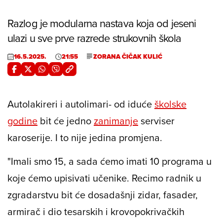
Razlog je modularna nastava koja od jeseni
ulazi u sve prve razrede strukovnih škola
16.5.2025.
21:55
ZORANA ČIČAK KULIĆ
Autolakireri i autolimari- od iduće
školske
godine
bit će jedno
zanimanje
serviser
karoserije. I to nije jedina promjena.
"Imali smo 15, a sada ćemo imati 10 programa u
koje ćemo upisivati učenike. Recimo radnik u
zgradarstvu bit će dosadašnji zidar, fasader,
armirač i dio tesarskih i krovopokrivačkih