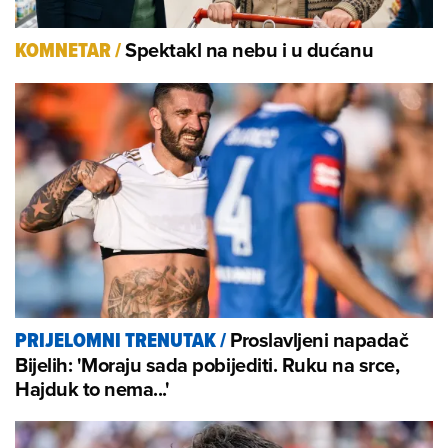
Spektakl na nebu i u dućanu
KOMNETAR
/
Proslavljeni napadač
PRIJELOMNI TRENUTAK
/
Bijelih: 'Moraju sada pobijediti. Ruku na srce,
Hajduk to nema...'