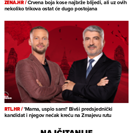
ZENA.HR /
Crvena boja kose najbrže blijedi, ali uz ovih
nekoliko trikova ostat će dugo postojana
RTL.HR /
'Mama, uspio sam!' Bivši predsjednički
kandidat i njegov nećak kreću na Zmajevu rutu