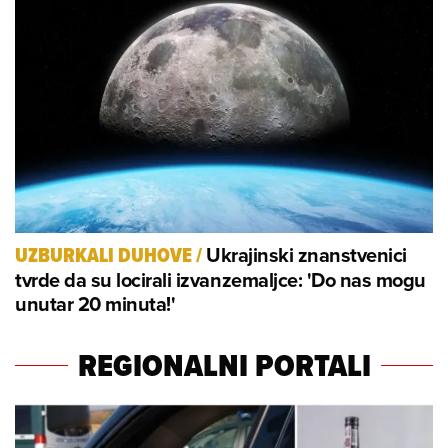
Ukrajinski znanstvenici
UZBURKALI DUHOVE
/
tvrde da su locirali izvanzemaljce: 'Do nas mogu
unutar 20 minuta!'
REGIONALNI PORTALI