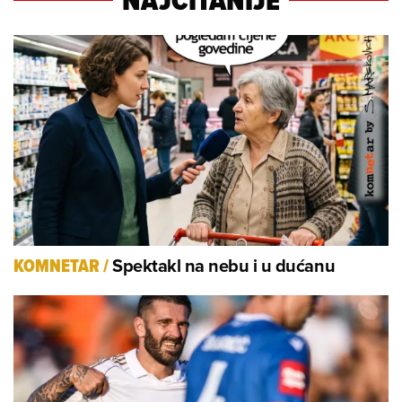
NAJČITANIJE
Spektakl na nebu i u dućanu
KOMNETAR
/