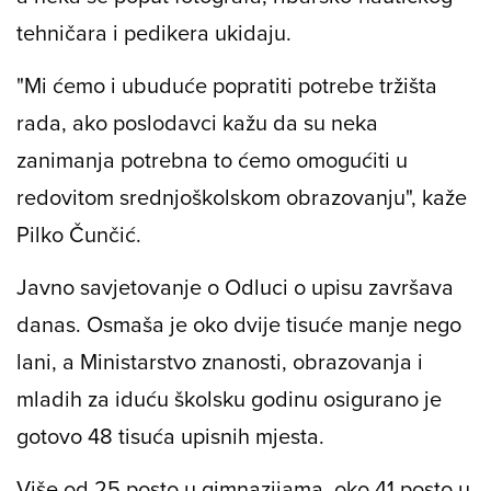
tehničara i pedikera ukidaju.
"Mi ćemo i ubuduće popratiti potrebe tržišta
rada, ako poslodavci kažu da su neka
zanimanja potrebna to ćemo omogućiti u
redovitom srednjoškolskom obrazovanju", kaže
Pilko Čunčić.
Javno savjetovanje o Odluci o upisu završava
danas. Osmaša je oko dvije tisuće manje nego
lani, a Ministarstvo znanosti, obrazovanja i
mladih za iduću školsku godinu osigurano je
gotovo 48 tisuća upisnih mjesta.
Više od 25 posto u gimnazijama, oko 41 posto u