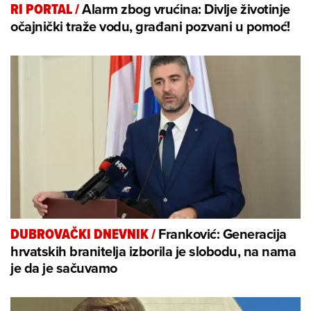
Alarm zbog vrućina: Divlje životinje
RI PORTAL
/
očajnički traže vodu, građani pozvani u pomoć!
Franković: Generacija
DUBROVAČKI DNEVNIK
/
hrvatskih branitelja izborila je slobodu, na nama
je da je sačuvamo