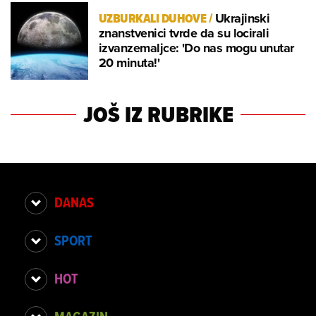
UZBURKALI DUHOVE
/
Ukrajinski
znanstvenici tvrde da su locirali
izvanzemaljce: 'Do nas mogu unutar
20 minuta!'
JOŠ IZ RUBRIKE
DANAS
SPORT
HOT