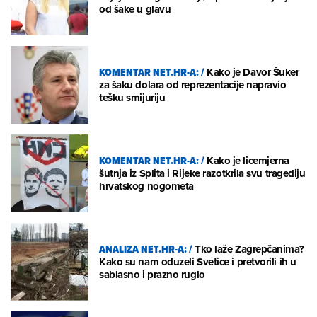
od šake u glavu
KOMENTAR NET.HR-A:
/
Kako je Davor Šuker
za šaku dolara od reprezentacije napravio
tešku smijuriju
KOMENTAR NET.HR-A:
/
Kako je licemjerna
šutnja iz Splita i Rijeke razotkrila svu tragediju
hrvatskog nogometa
ANALIZA NET.HR-A:
/
Tko laže Zagrepčanima?
Kako su nam oduzeli Svetice i pretvorili ih u
sablasno i prazno ruglo