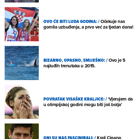
OVO ĆE BITI LUDA GODINA:
/
Očekuje nas
gomila uzbuđenja, a prvo već za tjedan dana!
BIZARNO, OPASNO, SMIJEŠNO:
/
Ovo je 5
najluđih trenutaka u 2015.
POVRATAK VISAŠKE KRALJICE:
/
'Vjerujem da
u olimpijskoj godini mogu biti još bolja'
ONI SU NAS FASCINIRALI:
/
Kralj Cigana,