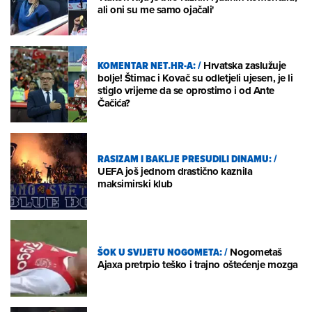
ali oni su me samo ojačali'
KOMENTAR NET.HR-A:
/
Hrvatska zaslužuje
bolje! Štimac i Kovač su odletjeli ujesen, je li
stiglo vrijeme da se oprostimo i od Ante
Čačića?
RASIZAM I BAKLJE PRESUDILI DINAMU:
/
UEFA još jednom drastično kaznila
maksimirski klub
ŠOK U SVIJETU NOGOMETA:
/
Nogometaš
Ajaxa pretrpio teško i trajno oštećenje mozga