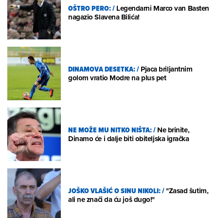
OŠTRO PERO:
/
Legendarni Marco van Basten
nagazio Slavena Bilića!
DINAMOVA DESETKA:
/
Pjaca briljantnim
golom vratio Modre na plus pet
NE MOŽE MU NITKO NIŠTA:
/
Ne brinite,
Dinamo će i dalje biti obiteljska igračka
JOŠKO VLAŠIĆ O SINU NIKOLI:
/
"Zasad šutim,
ali ne znači da ću još dugo!"