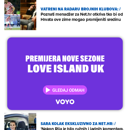
VATRENI NA RADARU BROJNIH KLUBOVA:
/
Poznati menadžer za Net.hr otkriva tko bi od
Hrvata ove zime mogao promijeniti sredinu
SARA KOLAK EKSKLUZIVNO ZA NET.HR:
/
'Nakon Rija je bilo ružnih i jadnih komentara,