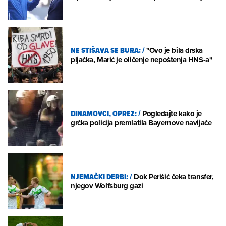
NE STIŠAVA SE BURA:
/
"Ovo je bila drska
pljačka, Marić je oličenje nepoštenja HNS-a"
DINAMOVCI, OPREZ:
/
Pogledajte kako je
grčka policija premlatila Bayernove navijače
NJEMAČKI DERBI:
/
Dok Perišić čeka transfer,
njegov Wolfsburg gazi