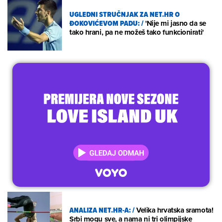
UGLEDNI STRUČNJAK ZA NET.HR O
ĐOKOVIĆEVOM PADU:
/
'Nije mi jasno da se
tako hrani, pa ne možeš tako funkcionirati'
ANALIZA NET.HR-A:
/
Velika hrvatska sramota!
Srbi mogu sve, a nama ni tri olimpijske