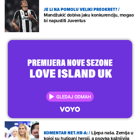
JE LI NA POMOLU VELIKI PREOKRET?
/
Mandžukić dobiva jaku konkurenciju, mogao
bi napustiti Juventus
KOMENTAR NET.HR-A:
/
Lijepa naša. Zemlja u
kojoj su huligani heroji, a psovka kažnjivija