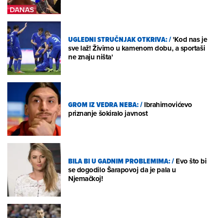
UGLEDNI STRUČNJAK OTKRIVA:
/
'Kod nas je
sve laž! Živimo u kamenom dobu, a sportaši
ne znaju ništa'
GROM IZ VEDRA NEBA:
/
Ibrahimovićevo
priznanje šokiralo javnost
BILA BI U GADNIM PROBLEMIMA:
/
Evo što bi
se dogodilo Šarapovoj da je pala u
Njemačkoj!