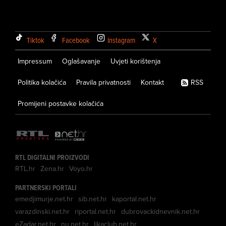
Tiktok
Facebook
Instagram
X
Impressum
Oglašavanje
Uvjeti korištenja
Politika kolačića
Pravila privatnosti
Kontakt
RSS
Promijeni postavke kolačića
RTL DIGITALNI PROIZVODI
RTL.hr
Zena.hr
Voyo.hr
PARTNERSKI PORTALI
emedjimurje.net.hr
sib.net.hr
kaportal.net.hr
varazdinski.net.hr
riportal.net.hr
dubrovackidnevnik.net.hr
eZadar.net.hr
nu.net.hr
likaclub.net.hr