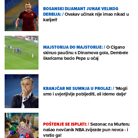
BOSANSKI DIJAMANT JUNAK VELIKOG
DERBIJA:
/
Ovakav učinak nije imao nikad u
karijeri!
MAJSTORIJA DO MAJSTORIJE:
/
O Cigano
skinuo paučinu s Dinamova gola, Dembele
škaricama bacio Pepa u očaj
KRANJČAR NE SUMNJA U PROLAZ:
/
'Mogli
smo i uvjerljivije pobijediti, ali idemo dalje'
POŠTENJE SE ISPLATI:
/
Sezonac na Murteru
našao novčanik NBA zvijezde pun novca - i
vratio ga!