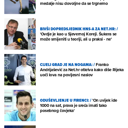
medalje nisu dovoljne da se trgnemo
BIVŠI DOPREDSJEDNIK HNS-A ZA NET.HR:
/
'Ovdje je kao u Sjevernoj Koreji. Šukera se
može smijeniti u teoriji, ali u praksi - ne'
CIJELI GRAD JE NA NOGAMA:
/
Franko
Andrijašević za Net.hr otkriva kako diše Rijeka
uoči lova na povijesni naslov
ODUŠEVLJENJE U FIRENCI:
/
'On uvijek ide
1000 na sat, prava je sreća imati tako
posebnog čovjeka'