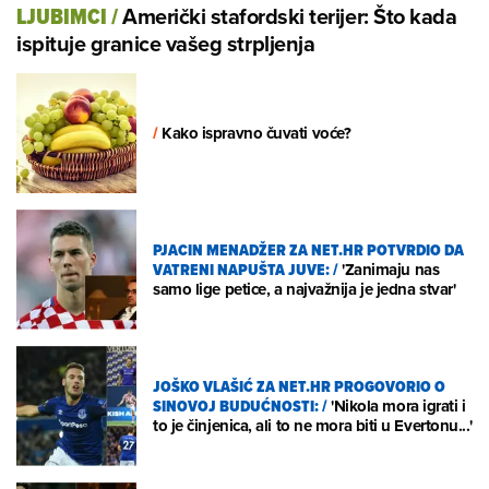
Američki stafordski terijer: Što kada
LJUBIMCI
/
ispituje granice vašeg strpljenja
/
Kako ispravno čuvati voće?
PJACIN MENADŽER ZA NET.HR POTVRDIO DA
VATRENI NAPUŠTA JUVE:
/
'Zanimaju nas
samo lige petice, a najvažnija je jedna stvar'
JOŠKO VLAŠIĆ ZA NET.HR PROGOVORIO O
SINOVOJ BUDUĆNOSTI:
/
'Nikola mora igrati i
to je činjenica, ali to ne mora biti u Evertonu...'