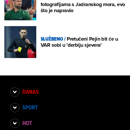
fotografijama s Jadranskog mora, evo
što je napravio
SLUŽBENO
/
Pretučeni Pejin bit će u
VAR sobi u 'derbiju sjevera'
DANAS
SPORT
HOT