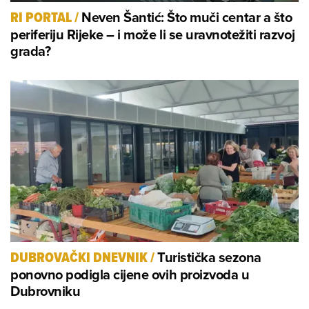
Neven Šantić: Što muči centar a što
RI PORTAL
/
periferiju Rijeke – i može li se uravnotežiti razvoj
grada?
Turistička sezona
DUBROVAČKI DNEVNIK
/
ponovno podigla cijene ovih proizvoda u
Dubrovniku