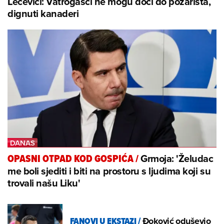
Lećevici: Vatrogasci ne mogu doći do požarišta,
dignuti kanaderi
Grmoja: 'Želudac
OPASNI OTPAD KOD GOSPIĆA
/
me boli sjediti i biti na prostoru s ljudima koji su
trovali našu Liku'
FANOVI U EKSTAZI
/
Đoković oduševio