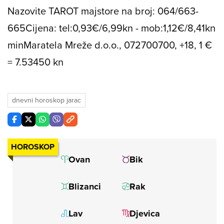
Nazovite TAROT majstore na broj: 064/663-
665
Cijena: tel:0,93€/6,99kn - mob:1,12€/8,41kn
min
Maratela Mreže d.o.o., 072700700, +18, 1 €
= 7.53450 kn
dnevni horoskop jarac
HOROSKOP