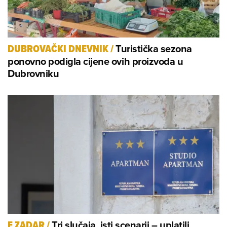
Turistička sezona
DUBROVAČKI DNEVNIK
/
ponovno podigla cijene ovih proizvoda u
Dubrovniku
Tri slučaja, isti scenarij – uplatili
E ZADAR
/