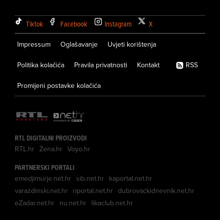
Tiktok
Facebook
Instagram
X
Impressum
Oglašavanje
Uvjeti korištenja
Politika kolačića
Pravila privatnosti
Kontakt
RSS
Promijeni postavke kolačića
RTL DIGITALNI PROIZVODI
RTL.hr
Zena.hr
Voyo.hr
PARTNERSKI PORTALI
emedjimurje.net.hr
sib.net.hr
kaportal.net.hr
varazdinski.net.hr
riportal.net.hr
dubrovackidnevnik.net.hr
eZadar.net.hr
nu.net.hr
likaclub.net.hr