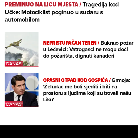
Tragedija kod
PREMINUO NA LICU MJESTA
/
Učke: Motociklist poginuo u sudaru s
automobilom
NEPRISTUPAČAN TEREN
/
Buknuo požar
u Lećevici: Vatrogasci ne mogu doći
do požarišta, dignuti kanaderi
OPASNI OTPAD KOD GOSPIĆA
/
Grmoja:
'Želudac me boli sjediti i biti na
prostoru s ljudima koji su trovali našu
Liku'