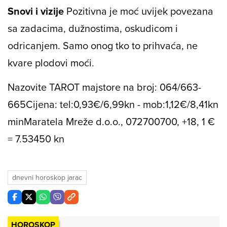
Snovi i vizije
Pozitivna je moć uvijek povezana
sa zadacima, dužnostima, oskudicom i
odricanjem. Samo onog tko to prihvaća, ne
kvare plodovi moći.
Nazovite TAROT majstore na broj: 064/663-
665
Cijena: tel:0,93€/6,99kn - mob:1,12€/8,41kn
min
Maratela Mreže d.o.o., 072700700, +18, 1 €
= 7.53450 kn
dnevni horoskop jarac
HOROSKOP