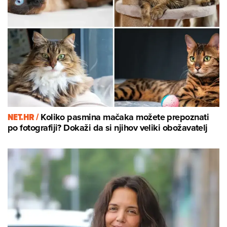
NET.HR /
Koliko pasmina mačaka možete prepoznati
po fotografiji? Dokaži da si njihov veliki obožavatelj