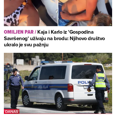
Kaja i Karlo iz 'Gospodina
OMILJEN PAR
/
Savršenog' uživaju na brodu: Njihovo društvo
ukralo je svu pažnju