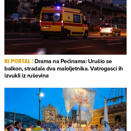
Drama na Pećinama: Urušio se
RI PORTAL
/
balkon, stradala dva maloljetnika. Vatrogasci ih
izvukli iz ruševina