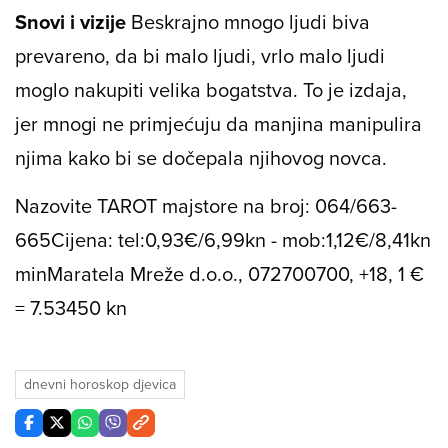
Snovi i vizije
Beskrajno mnogo ljudi biva
prevareno, da bi malo ljudi, vrlo malo ljudi
moglo nakupiti velika bogatstva. To je izdaja,
jer mnogi ne primjećuju da manjina manipulira
njima kako bi se dočepala njihovog novca.
Nazovite TAROT majstore na broj: 064/663-
665
Cijena: tel:0,93€/6,99kn - mob:1,12€/8,41kn
min
Maratela Mreže d.o.o., 072700700, +18, 1 €
= 7.53450 kn
dnevni horoskop djevica