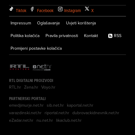
Tiktok
Facebook
Instagram
X
Impressum
Oglašavanje
Uvjeti korištenja
Politika kolačića
Pravila privatnosti
Kontakt
RSS
Promijeni postavke kolačića
RTL DIGITALNI PROIZVODI
RTL.hr
Zena.hr
Voyo.hr
PARTNERSKI PORTALI
emedjimurje.net.hr
sib.net.hr
kaportal.net.hr
varazdinski.net.hr
riportal.net.hr
dubrovackidnevnik.net.hr
eZadar.net.hr
nu.net.hr
likaclub.net.hr