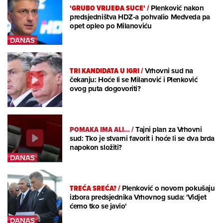
'GRUBO VRIJEĐA SUCE'
/
Plenković nakon
predsjedništva HDZ-a pohvalio Medveda pa
opet opleo po Milanoviću
TRI KANDIDATA U IGRI
/
Vrhovni sud na
čekanju: Hoće li se Milanović i Plenković
ovog puta dogovoriti?
POMAKA IMA ALI...
/
Tajni plan za Vrhovni
sud: Tko je stvarni favorit i hoće li se dva brda
napokon složiti?
TREĆA SREĆA?
/
Plenković o novom pokušaju
izbora predsjednika Vrhovnog suda: 'Vidjet
ćemo tko se javio'