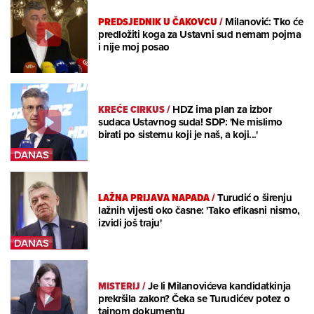
PREDSJEDNIK U ČAKOVCU
/
Milanović: Tko će
predložiti koga za Ustavni sud nemam pojma
i nije moj posao
KREĆE CIRKUS
/
HDZ ima plan za izbor
sudaca Ustavnog suda! SDP: 'Ne mislimo
birati po sistemu koji je naš, a koji...'
LAŽNA PRIJAVA NAPADA
/
Turudić o širenju
lažnih vijesti oko časne: 'Tako efikasni nismo,
izvidi još traju'
MISTERIJ
/
Je li Milanovićeva kandidatkinja
prekršila zakon? Čeka se Turudićev potez o
tajnom dokumentu