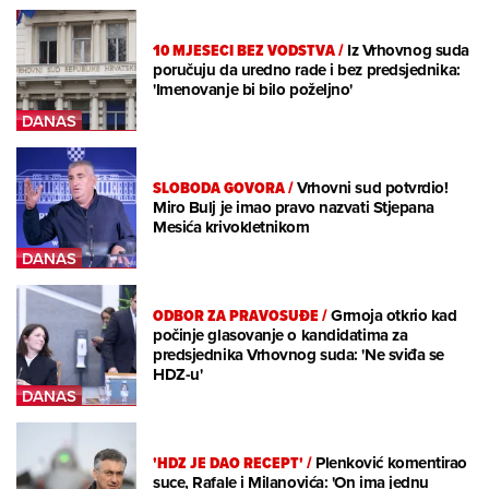
10 MJESECI BEZ VODSTVA
/
Iz Vrhovnog suda
poručuju da uredno rade i bez predsjednika:
'Imenovanje bi bilo poželjno'
SLOBODA GOVORA
/
Vrhovni sud potvrdio!
Miro Bulj je imao pravo nazvati Stjepana
Mesića krivokletnikom
ODBOR ZA PRAVOSUĐE
/
Grmoja otkrio kad
počinje glasovanje o kandidatima za
predsjednika Vrhovnog suda: 'Ne sviđa se
HDZ-u'
'HDZ JE DAO RECEPT'
/
Plenković komentirao
suce, Rafale i Milanovića: 'On ima jednu