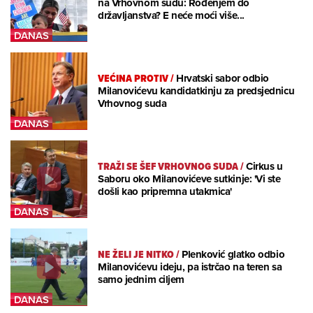
na Vrhovnom sudu: Rođenjem do
državljanstva? E neće moći više...
VEĆINA PROTIV
/
Hrvatski sabor odbio
Milanovićevu kandidatkinju za predsjednicu
Vrhovnog suda
TRAŽI SE ŠEF VRHOVNOG SUDA
/
Cirkus u
Saboru oko Milanovićeve sutkinje: 'Vi ste
došli kao pripremna utakmica'
NE ŽELI JE NITKO
/
Plenković glatko odbio
Milanovićevu ideju, pa istrčao na teren sa
samo jednim ciljem