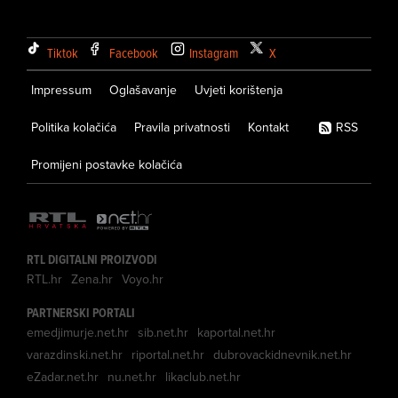
Tiktok
Facebook
Instagram
X
Impressum
Oglašavanje
Uvjeti korištenja
Politika kolačića
Pravila privatnosti
Kontakt
RSS
Promijeni postavke kolačića
RTL DIGITALNI PROIZVODI
RTL.hr
Zena.hr
Voyo.hr
PARTNERSKI PORTALI
emedjimurje.net.hr
sib.net.hr
kaportal.net.hr
varazdinski.net.hr
riportal.net.hr
dubrovackidnevnik.net.hr
eZadar.net.hr
nu.net.hr
likaclub.net.hr