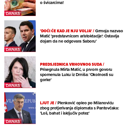
o švicarcima!
'DOĆI ĆE KAD JE NJU VOLJA'
/
Grmoja nazvao
Matić 'predstavnicom aristoktacije': Ostavlja
dojam da ne odgovara Saboru'
PREDSJEDNICA VRHOVNOG SUDA
/
Prisegnula Mirta Matić, u prvom govoru
spomenula Luku iz Drniša: 'Okolnosti su
gorke'
LJUT JE
/
Plenković opleo po Milanoviću
zbog protjerivanja diplomata s Pantovčaka:
'Loš, bahat i isključiv potez'