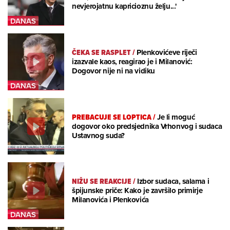
nevjerojatnu kapricioznu želju...'
ČEKA SE RASPLET
/
Plenkovićeve riječi
izazvale kaos, reagirao je i Milanović:
Dogovor nije ni na vidiku
PREBACUJE SE LOPTICA
/
Je li moguć
dogovor oko predsjednika Vrhonvog i sudaca
Ustavnog suda?
NIŽU SE REAKCIJE
/
Izbor sudaca, salama i
špijunske priče: Kako je završilo primirje
Milanovića i Plenkovića