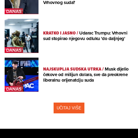
Vrhovnog suda?
KRATKO I JASNO
/
Udarac Trumpu: Vrhovni
sud stopirao njegovu odluku 'do daljnjeg'
NAJSKUPLJA SUDSKA UTRKA
/
Musk dijelio
čekove od milijun dolara, sve da preokrene
liberalnu orijenatciju suda
UČITAJ VIŠE