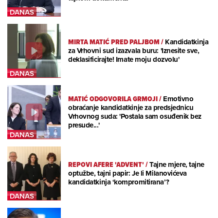
MIRTA MATIĆ PRED PALJBOM
/
Kandidatkinja
za Vrhovni sud izazvala buru: 'Iznesite sve,
deklasificirajte! Imate moju dozvolu'
MATIĆ ODGOVORILA GRMOJI
/
Emotivno
obraćanje kandidatkinje za predsjednicu
Vrhovnog suda: 'Postala sam osuđenik bez
presude...'
REPOVI AFERE 'ADVENT'
/
Tajne mjere, tajne
optužbe, tajni papir: Je li Milanovićeva
kandidatkinja ‘kompromitirana’?