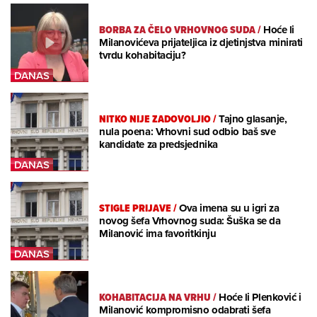
BORBA ZA ČELO VRHOVNOG SUDA
/
Hoće li
Milanovićeva prijateljica iz djetinjstva minirati
tvrdu kohabitaciju?
NITKO NIJE ZADOVOLJIO
/
Tajno glasanje,
nula poena: Vrhovni sud odbio baš sve
kandidate za predsjednika
STIGLE PRIJAVE
/
Ova imena su u igri za
novog šefa Vrhovnog suda: Šuška se da
Milanović ima favoritkinju
KOHABITACIJA NA VRHU
/
Hoće li Plenković i
Milanović kompromisno odabrati šefa