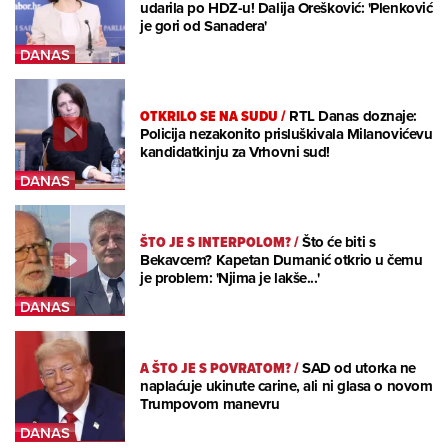
udarila po HDZ-u! Dalija Orešković: 'Plenković
je gori od Sanadera'
OTKRILO SE NA SUDU
/
RTL Danas doznaje:
Policija nezakonito prisluškivala Milanovićevu
kandidatkinju za Vrhovni sud!
ŠTO JE S INTERPOLOM?
/
Što će biti s
Bekavcem? Kapetan Dumanić otkrio u čemu
je problem: 'Njima je lakše...'
A ŠTO JE S POVRATOM?
/
SAD od utorka ne
naplaćuje ukinute carine, ali ni glasa o novom
Trumpovom manevru