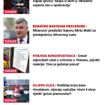
napao ljevicu: 'Ekipa iz SDP-a i Možemo
svjesno ide u opstrukciju'
KONAČNO NASTAVAK PROCEDURE
/
Milanović predložio Saboru Mirtu Matić za
predsjednicu Vrhovnog suda
POBJEDA KONZERVATIVACA
/
Deset
zapovijedi ulazi u učionice u Teksasu, pljušte
reakcije: 'Ovo je gaženje prava!'
SLIJEPA ULICA
/
Politička kriza trese
Hrvatskom, sijevaju optužbe: Hoće li stvar
riješiti 'golub pismonoša'?