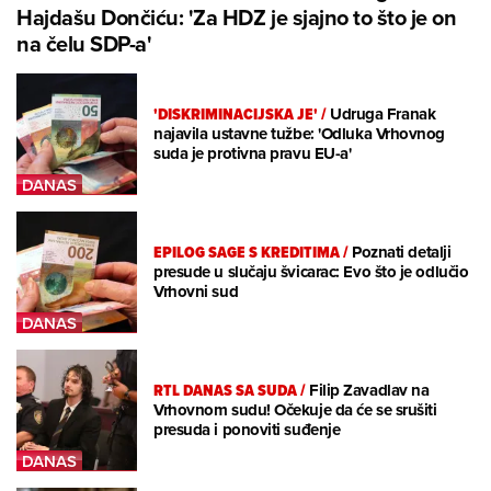
Hajdašu Dončiću: 'Za HDZ je sjajno to što je on
na čelu SDP-a'
'DISKRIMINACIJSKA JE'
/
Udruga Franak
najavila ustavne tužbe: 'Odluka Vrhovnog
suda je protivna pravu EU-a'
EPILOG SAGE S KREDITIMA
/
Poznati detalji
presude u slučaju švicarac: Evo što je odlučio
Vrhovni sud
RTL DANAS SA SUDA
/
Filip Zavadlav na
Vrhovnom sudu! Očekuje da će se srušiti
presuda i ponoviti suđenje