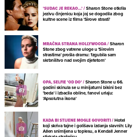
'SUDAC JE REKAO...'
/
Sharon Stone otkrila
jezivu činjenicu koja joj se dogodila zbog
kultne scene iz filma 'Sirove strasti'
MRAČNA STRANA HOLLYWOODA
/
Sharon
Stone zbog vatrene uloge u 'Sirovim
strastima' prošla dramu: 'Izgubila sam
skrbništvo nad svojim djetetom'
OPA, SELFIE 'OD DO'
/
Sharon Stone u 66.
godini skinula se u minijaturni bikini bez
'beda' i izbacila obline, fanovi urlaju:
'Apsolutna ikona'
KADA BI STIJENE MOGLE GOVORITI
/
Hotel
koji skriva tajne i golišava izdanja slavnih: Lily
Allen snimljena u toplesu, a Kendall Jenner
stiskala stražnjicu