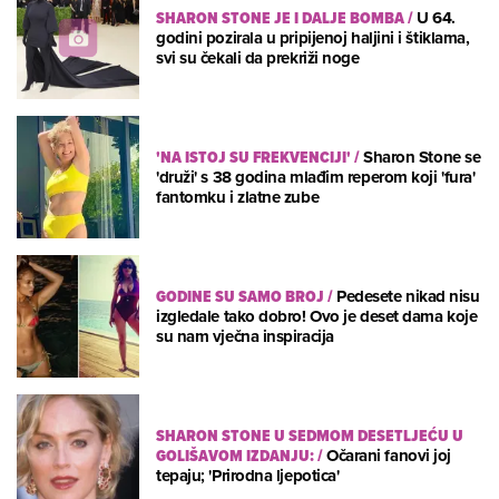
SHARON STONE JE I DALJE BOMBA
/
U 64.
godini pozirala u pripijenoj haljini i štiklama,
svi su čekali da prekriži noge
'NA ISTOJ SU FREKVENCIJI'
/
Sharon Stone se
'druži' s 38 godina mlađim reperom koji 'fura'
fantomku i zlatne zube
GODINE SU SAMO BROJ
/
Pedesete nikad nisu
izgledale tako dobro! Ovo je deset dama koje
su nam vječna inspiracija
SHARON STONE U SEDMOM DESETLJEĆU U
GOLIŠAVOM IZDANJU:
/
Očarani fanovi joj
tepaju; 'Prirodna ljepotica'