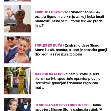
KAKO JOJ USPIJEVA?
/
Sharon Stone (64)
očarala figurom u bikiniju za koji treba imati
hrabrosti: 'Zašto sam u formi tek kad prođe
ljeto?'
TOPLES KO KUĆA
/
Znali smo da je Sharon
Stone i u 65. bomba, ali sad je odbacila gornji
dio bikinija i sve izula iz cipela
NAKLON KRALJICI
/
Sharon Stone je seks
ikona i sa 64: Ispod žute opravice provirio
'svemirski' grudnjak i dobrano zagolicao
maštu
'IZGUBILA SAM DEVETORO DJECE'
/
Bolna
ispovijest Sharon Stone uzdrmala svijet: 'Mi