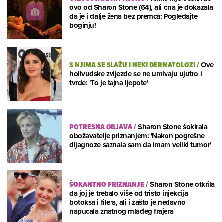
ovo od Sharon Stone (64), ali ona je dokazala
da je i dalje žena bez premca: Pogledajte
boginju!
S NJIMA SE SLAŽU I NEKI DERMATOLOZI
/
Ove
holivudske zvijezde se ne umivaju ujutro i
tvrde: 'To je tajna ljepote'
POTRESNA OBJAVA
/
Sharon Stone šokirala
obožavatelje priznanjem: 'Nakon pogrešne
dijagnoze saznala sam da imam veliki tumor'
ŠOKANTNO PRIZNANJE
/
Sharon Stone otkrila
da joj je trebalo više od tristo injekcija
botoksa i filera, ali i zašto je nedavno
napucala znatnog mlađeg frajera