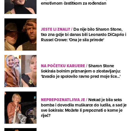
emotivnom čestitkom za rođendan
JESTE LI ZNALI?
/
Da nije bilo Sharon Stone,
tko zna gdje bi danas bili Leonardo DiCaprio i
Russel Crowe: 'Ona je sila prirode'
NA POČETKU KARIJERE
/
Sharon Stone
šokirala bolnim priznanjem o zlostavljanju:
'Izvadio je spolovilo ravno pred moje lice...'
NEPREPOZNATLJIVA JE
/
Nekad je bila seks
bomba i dovodila muškarce do ludila, a sad je
sve šokirala: Možete li prepoznati o kome je
riječ?