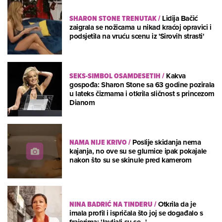
SHARON STONE TRENUTAK
/
Lidija Bačić
zaigrala se nožicama u nikad kraćoj opravici i
podsjetila na vruću scenu iz 'Sirovih strasti'
SEKS-SIMBOL OSAMDESETIH
/
Kakva
gospođa: Sharon Stone sa 63 godine pozirala
u lateks čizmama i otkrila sličnost s princezom
Dianom
NAMA NIJE KRIVO
/
Poslije skidanja nema
kajanja, no ove su se glumice ipak pokajale
nakon što su se skinule pred kamerom
NINA BADRIĆ NA TINDERU
/
Otkrila da je
imala profil i ispričala što joj se događalo s
frajerima: 'Javljali su se...'