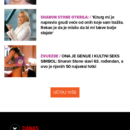
SHARON STONE OTKRILA:
/
'Kirurg mi je
napravio grudi veće od onih koje sam tražila.
Rekao je da je mislio da bi mi takve bolje
stajale'
ZVIJEZDE
/
ONA JE GENIJE I KULTNI SEKS
SIMBOL: Sharon Stone slavi 63. rođendan, a
ovo je njenih 50 najseksi fotki
UČITAJ VIŠE
DANAS