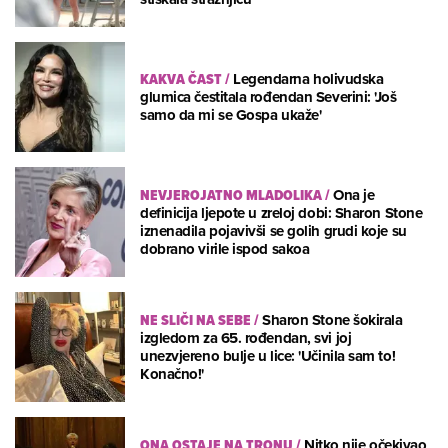
KAKVA ČAST
/
Legendarna holivudska
glumica čestitala rođendan Severini: 'Još
samo da mi se Gospa ukaže'
NEVJEROJATNO MLADOLIKA
/
Ona je
definicija ljepote u zreloj dobi: Sharon Stone
iznenadila pojavivši se golih grudi koje su
dobrano virile ispod sakoa
NE SLIČI NA SEBE
/
Sharon Stone šokirala
izgledom za 65. rođendan, svi joj
unezvjereno bulje u lice: 'Učinila sam to!
Konačno!'
ONA OSTAJE NA TRONU
/
Nitko nije očekivao