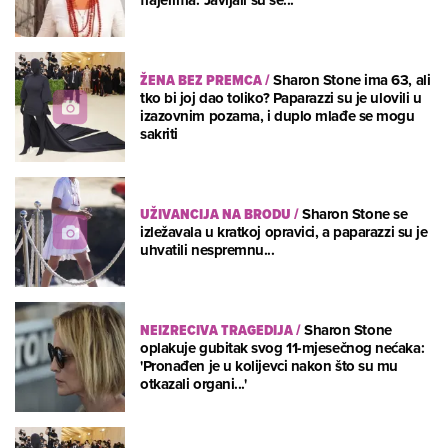
ŽENA BEZ PREMCA
/
Sharon Stone ima 63, ali
tko bi joj dao toliko? Paparazzi su je ulovili u
izazovnim pozama, i duplo mlađe se mogu
sakriti
UŽIVANCIJA NA BRODU
/
Sharon Stone se
izležavala u kratkoj opravici, a paparazzi su je
uhvatili nespremnu...
NEIZRECIVA TRAGEDIJA
/
Sharon Stone
oplakuje gubitak svog 11-mjesečnog nećaka:
'Pronađen je u kolijevci nakon što su mu
otkazali organi...'