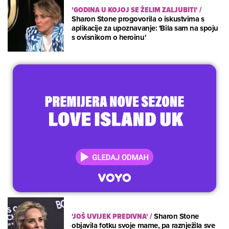
'GODINA U KOJOJ SE ŽELIM ZALJUBITI'
/
Sharon Stone progovorila o iskustvima s
aplikacije za upoznavanje: 'Bila sam na spoju
s ovisnikom o heroinu'
'JOŠ UVIJEK PREDIVNA'
/
Sharon Stone
objavila fotku svoje mame, pa raznježila sve