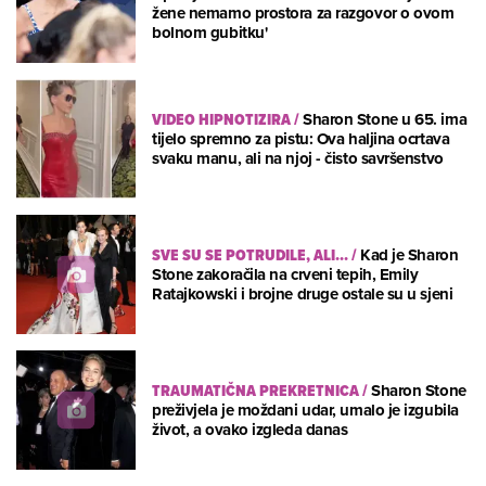
žene nemamo prostora za razgovor o ovom
bolnom gubitku'
VIDEO HIPNOTIZIRA
/
Sharon Stone u 65. ima
tijelo spremno za pistu: Ova haljina ocrtava
svaku manu, ali na njoj - čisto savršenstvo
SVE SU SE POTRUDILE, ALI...
/
Kad je Sharon
Stone zakoračila na crveni tepih, Emily
Ratajkowski i brojne druge ostale su u sjeni
TRAUMATIČNA PREKRETNICA
/
Sharon Stone
preživjela je moždani udar, umalo je izgubila
život, a ovako izgleda danas