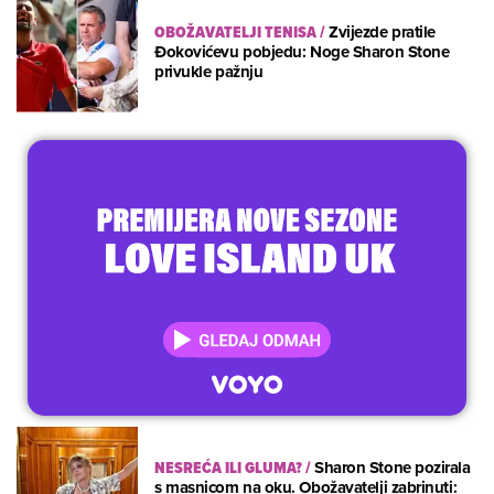
OBOŽAVATELJI TENISA
/
Zvijezde pratile
Đokovićevu pobjedu: Noge Sharon Stone
privukle pažnju
NESREĆA ILI GLUMA?
/
Sharon Stone pozirala
s masnicom na oku. Obožavatelji zabrinuti: