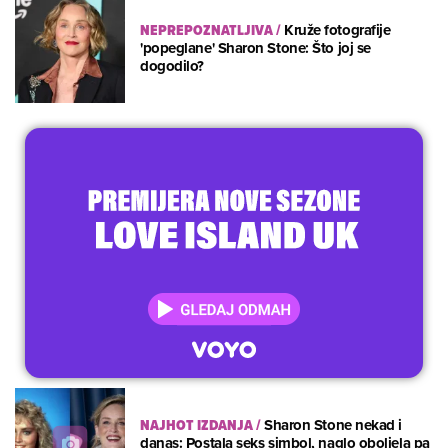
NEPREPOZNATLJIVA
/
Kruže fotografije
'popeglane' Sharon Stone: Što joj se
dogodilo?
NAJHOT IZDANJA
/
Sharon Stone nekad i
danas: Postala seks simbol, naglo oboljela pa