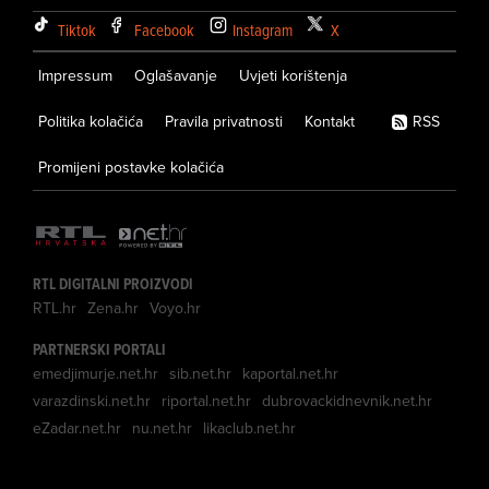
Tiktok
Facebook
Instagram
X
Impressum
Oglašavanje
Uvjeti korištenja
Politika kolačića
Pravila privatnosti
Kontakt
RSS
Promijeni postavke kolačića
RTL DIGITALNI PROIZVODI
RTL.hr
Zena.hr
Voyo.hr
PARTNERSKI PORTALI
emedjimurje.net.hr
sib.net.hr
kaportal.net.hr
varazdinski.net.hr
riportal.net.hr
dubrovackidnevnik.net.hr
eZadar.net.hr
nu.net.hr
likaclub.net.hr