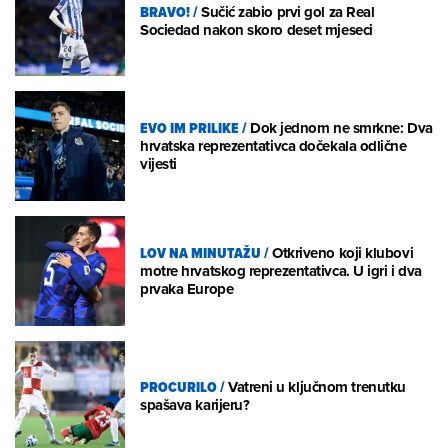
BRAVO!
/
Sučić zabio prvi gol za Real
Sociedad nakon skoro deset mjeseci
EVO IM PRILIKE
/
Dok jednom ne smrkne: Dva
hrvatska reprezentativca dočekala odlične
vijesti
LOV NA MINUTAŽU
/
Otkriveno koji klubovi
motre hrvatskog reprezentativca. U igri i dva
prvaka Europe
PROCURILO
/
Vatreni u ključnom trenutku
spašava karijeru?