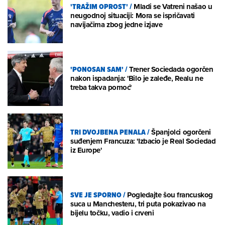
'TRAŽIM OPROST'
/
Mladi se Vatreni našao u
neugodnoj situaciji: Mora se ispričavati
navijačima zbog jedne izjave
'PONOSAN SAM'
/
Trener Sociedada ogorčen
nakon ispadanja: 'Bilo je zaleđe, Realu ne
treba takva pomoć'
TRI DVOJBENA PENALA
/
Španjolci ogorčeni
suđenjem Francuza: 'Izbacio je Real Sociedad
iz Europe'
SVE JE SPORNO
/
Pogledajte šou francuskog
suca u Manchesteru, tri puta pokazivao na
bijelu točku, vadio i crveni