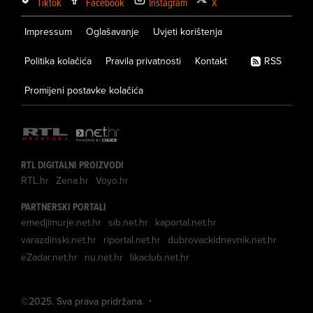
Tiktok
Facebook
Instagram
X
Impressum
Oglašavanje
Uvjeti korištenja
Politika kolačića
Pravila privatnosti
Kontakt
RSS
Promijeni postavke kolačića
RTL DIGITALNI PROIZVODI
RTL.hr
Zena.hr
Voyo.hr
PARTNERSKI PORTALI
emedjimurje.net.hr
sib.net.hr
kaportal.net.hr
varazdinski.net.hr
riportal.net.hr
dubrovackidnevnik.net.hr
eZadar.net.hr
nu.net.hr
likaclub.net.hr
©
2025
. Sva prava pridržana.