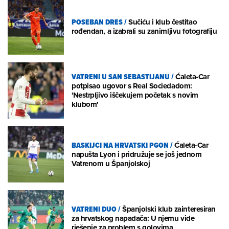
POSEBAN DRES
/
Sučiću i klub čestitao
rođendan, a izabrali su zanimljivu fotografiju
VATRENI U SAN SEBASTIJANU
/
Ćaleta-Car
potpisao ugovor s Real Sociedadom:
'Nestrpljivo iščekujem početak s novim
klubom'
BASKIJCI NA HRVATSKI PGON
/
Ćaleta-Car
napušta Lyon i pridružuje se još jednom
Vatrenom u Španjolskoj
VATRENI DUO
/
Španjolski klub zainteresiran
za hrvatskog napadača: U njemu vide
rješenje za problem s golovima