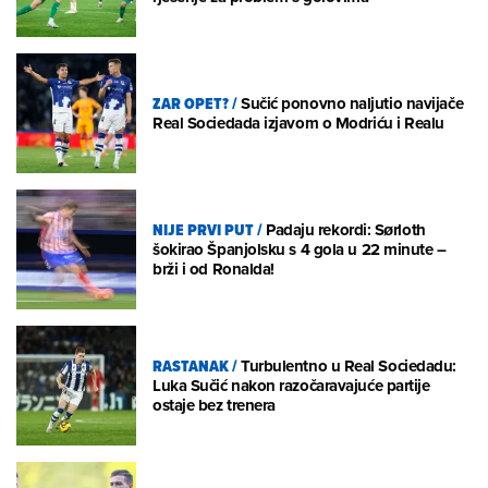
ZAR OPET?
/
Sučić ponovno naljutio navijače
Real Sociedada izjavom o Modriću i Realu
NIJE PRVI PUT
/
Padaju rekordi: Sørloth
šokirao Španjolsku s 4 gola u 22 minute –
brži i od Ronalda!
RASTANAK
/
Turbulentno u Real Sociedadu:
Luka Sučić nakon razočaravajuće partije
ostaje bez trenera