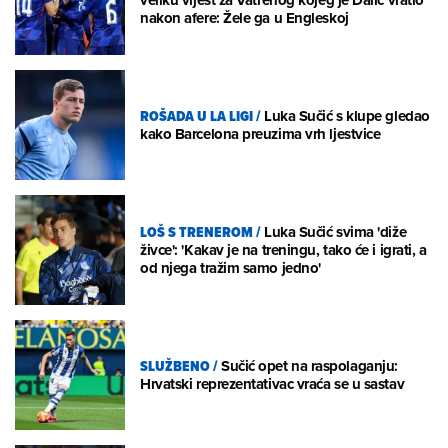
nakon afere: Žele ga u Engleskoj
ROŠADA U LA LIGI
/
Luka Sučić s klupe gledao
kako Barcelona preuzima vrh ljestvice
LOŠ S TRENEROM
/
Luka Sučić svima 'diže
živce': 'Kakav je na treningu, tako će i igrati, a
od njega tražim samo jedno'
SLUŽBENO
/
Sučić opet na raspolaganju:
Hrvatski reprezentativac vraća se u sastav