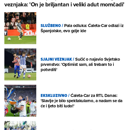
veznjaka: 'On je briljantan i veliki adut momčadi'
SLUŽBENO
/
Pala odluka: Ćaleta-Car odlazi iz
Španjolske, evo gdje ide
SJAJNI VEZNJAK
/
Sučić o najavio Svjetsko
prvenstvo: 'Optimist sam, ali trebam to i
potvrditi'
EKSKLUZIVNO
/
Ćaleta-Car za RTL Danas:
'Slavlje je bilo spektakularno, a nadam se da
će i ljeto biti ludo!'