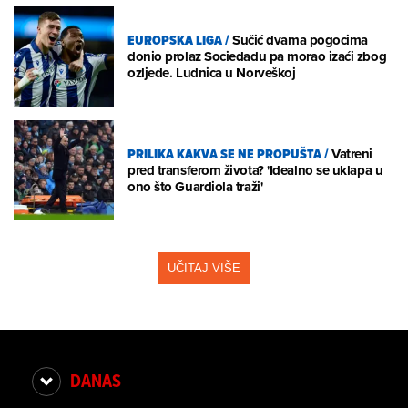
EUROPSKA LIGA
/
Sučić dvama pogocima
donio prolaz Sociedadu pa morao izaći zbog
ozljede. Ludnica u Norveškoj
PRILIKA KAKVA SE NE PROPUŠTA
/
Vatreni
pred transferom života? 'Idealno se uklapa u
ono što Guardiola traži'
UČITAJ VIŠE
DANAS