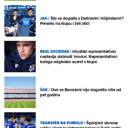
JAO
/
Što se događa s Dalićevim 'miljenikom'?
Preselio na klupu i želi otići
REAL SOCIEDAD
/
Hrvatski reprezentativac
nastavlja dobivati 'mrvice'. Reprezentativni
kolega odgledao susret s klupe
ŠOK
/
Ovo se Barceloni nije dogodilo više od
pet godina
TRANSFER NA POMOLU
/
Španjolci donose
veliku vijest za Vatrenog kojeg je Dalić vratio