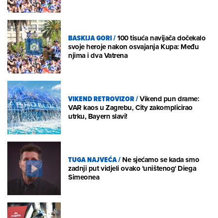
BASKIJA GORI
/
100 tisuća navijača dočekalo
svoje heroje nakon osvajanja Kupa: Među
njima i dva Vatrena
VIKEND RETROVIZOR
/
Vikend pun drame:
VAR kaos u Zagrebu, City zakomplicirao
utrku, Bayern slavi!
TUGA NAJVEĆA
/
Ne sjećamo se kada smo
zadnji put vidjeli ovako 'uništenog' Diega
Simeonea