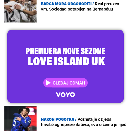
BARCA MORA ODGOVORITI
/
Real preuzeo
vrh, Sociedad potopljen na Bernabéuu
NAKON POGOTKA
/
Poznata je ozljeda
hrvatskog reprezentativca, evo o čemu je riječ