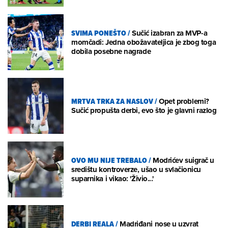
SVIMA PONEŠTO
/
Sučić izabran za MVP-a
momčadi: Jedna obožavateljica je zbog toga
dobila posebne nagrade
MRTVA TRKA ZA NASLOV
/
Opet problemi?
Sučić propušta derbi, evo što je glavni razlog
OVO MU NIJE TREBALO
/
Modrićev suigrač u
središtu kontroverze, ušao u svlačionicu
suparnika i vikao: 'Živio...'
DERBI REALA
/
Madriđani nose u uzvrat