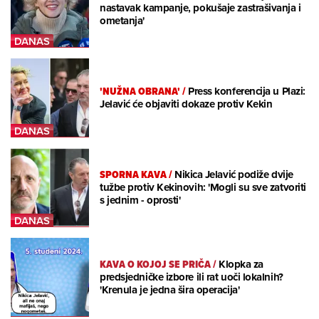
nastavak kampanje, pokušaje zastrašivanja i
ometanja'
'NUŽNA OBRANA'
/
Press konferencija u Plazi:
Jelavić će objaviti dokaze protiv Kekin
SPORNA KAVA
/
Nikica Jelavić podiže dvije
tužbe protiv Kekinovih: 'Mogli su sve zatvoriti
s jednim - oprosti'
KAVA O KOJOJ SE PRIČA
/
Klopka za
predsjedničke izbore ili rat uoči lokalnih?
'Krenula je jedna šira operacija'