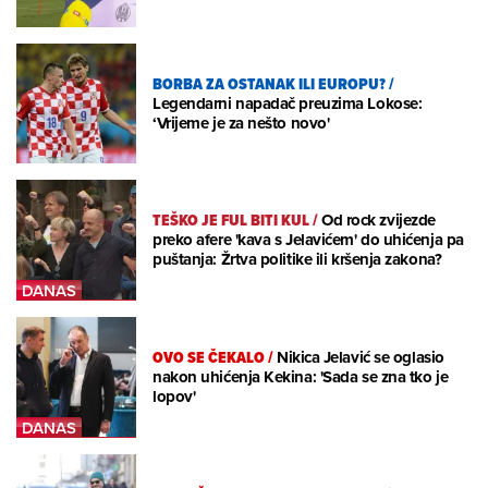
BORBA ZA OSTANAK ILI EUROPU?
/
Legendarni napadač preuzima Lokose:
‘Vrijeme je za nešto novo'
TEŠKO JE FUL BITI KUL
/
Od rock zvijezde
preko afere 'kava s Jelavićem' do uhićenja pa
puštanja: Žrtva politike ili kršenja zakona?
OVO SE ČEKALO
/
Nikica Jelavić se oglasio
nakon uhićenja Kekina: 'Sada se zna tko je
lopov'