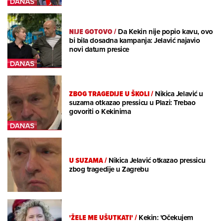
NIJE GOTOVO
/
Da Kekin nije popio kavu, ovo
bi bila dosadna kampanja: Jelavić najavio
novi datum presice
ZBOG TRAGEDIJE U ŠKOLI
/
Nikica Jelavić u
suzama otkazao pressicu u Plazi: Trebao
govoriti o Kekinima
U SUZAMA
/
Nikica Jelavić otkazao pressicu
zbog tragedije u Zagrebu
'ŽELE ME UŠUTKATI'
/
Kekin: 'Očekujem