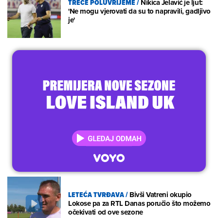
TREĆE POLUVRIJEME
/
Nikica Jelavić je ljut:
'Ne mogu vjerovati da su to napravili, gadljivo
je'
LETEĆA TVRĐAVA
/
Bivši Vatreni okupio
Lokose pa za RTL Danas poručio što možemo
očekivati od ove sezone