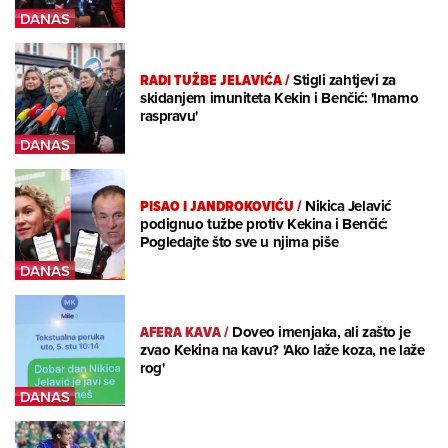
RADI TUŽBE JELAVIĆA
/
Stigli zahtjevi za
skidanjem imuniteta Kekin i Benčić: 'Imamo
raspravu'
PISAO I JANDROKOVIĆU
/
Nikica Jelavić
podignuo tužbe protiv Kekina i Benčić:
Pogledajte što sve u njima piše
AFERA KAVA
/
Doveo imenjaka, ali zašto je
zvao Kekina na kavu? 'Ako laže koza, ne laže
rog'