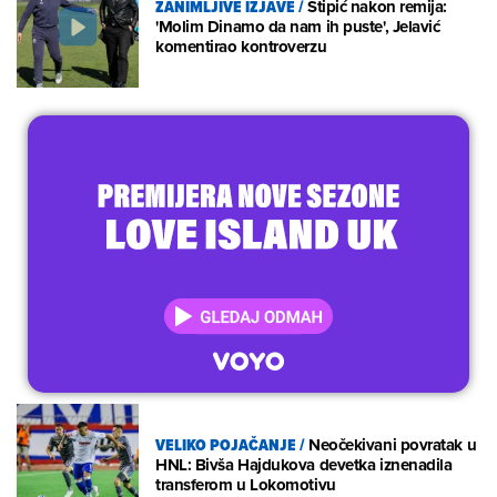
ZANIMLJIVE IZJAVE
/
Stipić nakon remija:
'Molim Dinamo da nam ih puste', Jelavić
komentirao kontroverzu
VELIKO POJAČANJE
/
Neočekivani povratak u
HNL: Bivša Hajdukova devetka iznenadila
transferom u Lokomotivu