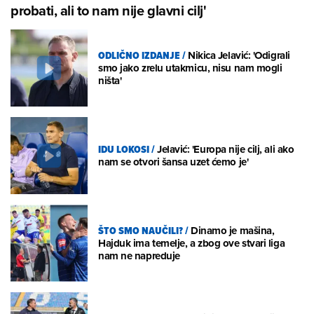
probati, ali to nam nije glavni cilj'
ODLIČNO IZDANJE
/
Nikica Jelavić: 'Odigrali
smo jako zrelu utakmicu, nisu nam mogli
ništa'
IDU LOKOSI
/
Jelavić: 'Europa nije cilj, ali ako
nam se otvori šansa uzet ćemo je'
ŠTO SMO NAUČILI?
/
Dinamo je mašina,
Hajduk ima temelje, a zbog ove stvari liga
nam ne napreduje