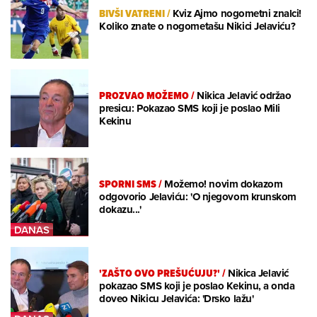
BIVŠI VATRENI
/
Kviz Ajmo nogometni znalci!
Koliko znate o nogometašu Nikici Jelaviću?
PROZVAO MOŽEMO
/
Nikica Jelavić održao
presicu: Pokazao SMS koji je poslao Mili
Kekinu
SPORNI SMS
/
Možemo! novim dokazom
odgovorio Jelaviću: 'O njegovom krunskom
dokazu...'
'ZAŠTO OVO PREŠUĆUJU?'
/
Nikica Jelavić
pokazao SMS koji je poslao Kekinu, a onda
doveo Nikicu Jelavića: 'Drsko lažu'