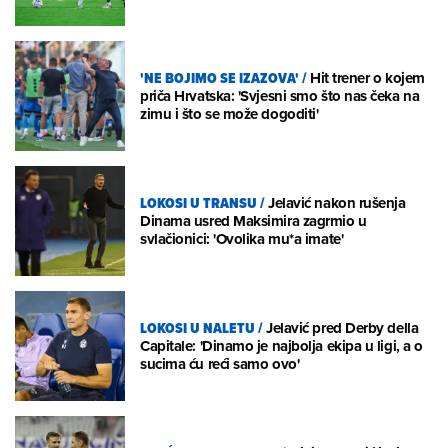
'NE BOJIMO SE IZAZOVA'
/
Hit trener o kojem
priča Hrvatska: 'Svjesni smo što nas čeka na
zimu i što se može dogoditi'
LOKOSI U TRANSU
/
Jelavić nakon rušenja
Dinama usred Maksimira zagrmio u
svlačionici: 'Ovolika mu*a imate'
LOKOSI U NALETU
/
Jelavić pred Derby della
Capitale: 'Dinamo je najbolja ekipa u ligi, a o
sucima ću reći samo ovo'