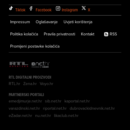
Tiktok
Facebook
Instagram
X
Impressum
Oglašavanje
Uvjeti korištenja
Politika kolačića
Pravila privatnosti
Kontakt
RSS
Promijeni postavke kolačića
RTL DIGITALNI PROIZVODI
RTL.hr
Zena.hr
Voyo.hr
PARTNERSKI PORTALI
emedjimurje.net.hr
sib.net.hr
kaportal.net.hr
varazdinski.net.hr
riportal.net.hr
dubrovackidnevnik.net.hr
eZadar.net.hr
nu.net.hr
likaclub.net.hr