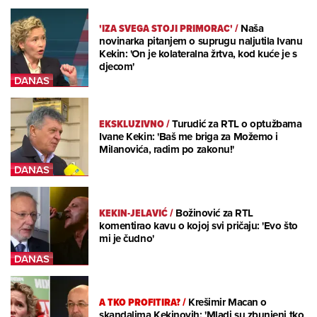
'IZA SVEGA STOJI PRIMORAC'
/
Naša
novinarka pitanjem o suprugu naljutila Ivanu
Kekin: 'On je kolateralna žrtva, kod kuće je s
djecom'
EKSKLUZIVNO
/
Turudić za RTL o optužbama
Ivane Kekin: 'Baš me briga za Možemo i
Milanovića, radim po zakonu!'
KEKIN-JELAVIĆ
/
Božinović za RTL
komentirao kavu o kojoj svi pričaju: 'Evo što
mi je čudno'
A TKO PROFITIRA?
/
Krešimir Macan o
skandalima Kekinovih: 'Mladi su zbunjeni tko