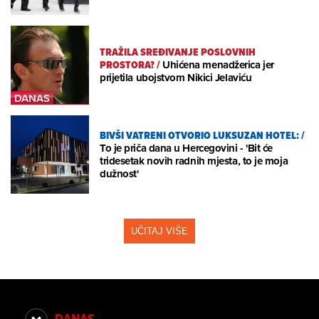
TRAŽILA SREĐIVANJE POSLOVNIH
PROSTORA?
/
Uhićena menadžerica jer
prijetila ubojstvom Nikici Jelaviću
BIVŠI VATRENI OTVORIO LUKSUZAN HOTEL:
/
To je priča dana u Hercegovini - 'Bit će
tridesetak novih radnih mjesta, to je moja
dužnost'
UČITAJ VIŠE
DANAS