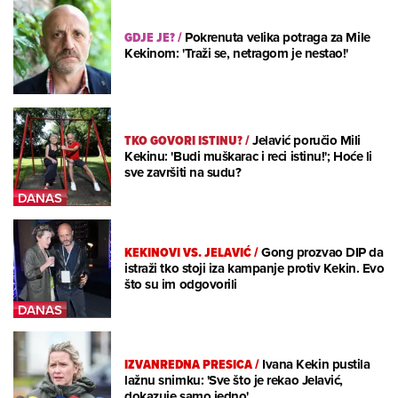
GDJE JE?
/
Pokrenuta velika potraga za Mile
Kekinom: 'Traži se, netragom je nestao!'
TKO GOVORI ISTINU?
/
Jelavić poručio Mili
Kekinu: 'Budi muškarac i reci istinu!'; Hoće li
sve završiti na sudu?
KEKINOVI VS. JELAVIĆ
/
Gong prozvao DIP da
istraži tko stoji iza kampanje protiv Kekin. Evo
što su im odgovorili
IZVANREDNA PRESICA
/
Ivana Kekin pustila
lažnu snimku: 'Sve što je rekao Jelavić,
dokazuje samo jedno'