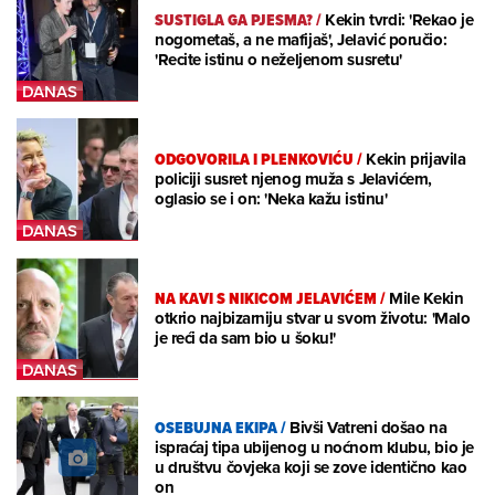
SUSTIGLA GA PJESMA?
/
Kekin tvrdi: 'Rekao je
nogometaš, a ne mafijaš', Jelavić poručio:
'Recite istinu o neželjenom susretu'
ODGOVORILA I PLENKOVIĆU
/
Kekin prijavila
policiji susret njenog muža s Jelavićem,
oglasio se i on: 'Neka kažu istinu'
NA KAVI S NIKICOM JELAVIĆEM
/
Mile Kekin
otkrio najbizarniju stvar u svom životu: 'Malo
je reći da sam bio u šoku!'
OSEBUJNA EKIPA
/
Bivši Vatreni došao na
ispraćaj tipa ubijenog u noćnom klubu, bio je
u društvu čovjeka koji se zove identično kao
on