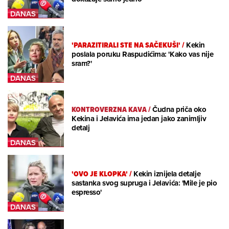
'PARAZITIRALI STE NA SAČEKUŠI'
/
Kekin
poslala poruku Raspudićima: 'Kako vas nije
sram?'
KONTROVERZNA KAVA
/
Čudna priča oko
Kekina i Jelavića ima jedan jako zanimljiv
detalj
'OVO JE KLOPKA'
/
Kekin iznijela detalje
sastanka svog supruga i Jelavića: 'Mile je pio
espresso'