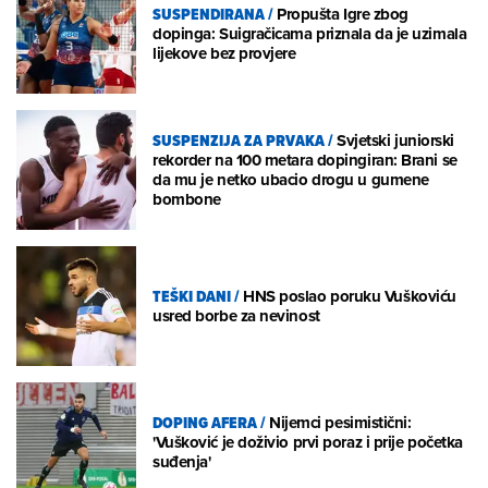
SUSPENDIRANA
/
Propušta Igre zbog
dopinga: Suigračicama priznala da je uzimala
lijekove bez provjere
SUSPENZIJA ZA PRVAKA
/
Svjetski juniorski
rekorder na 100 metara dopingiran: Brani se
da mu je netko ubacio drogu u gumene
bombone
TEŠKI DANI
/
HNS poslao poruku Vuškoviću
usred borbe za nevinost
DOPING AFERA
/
Nijemci pesimistični:
'Vušković je doživio prvi poraz i prije početka
suđenja'