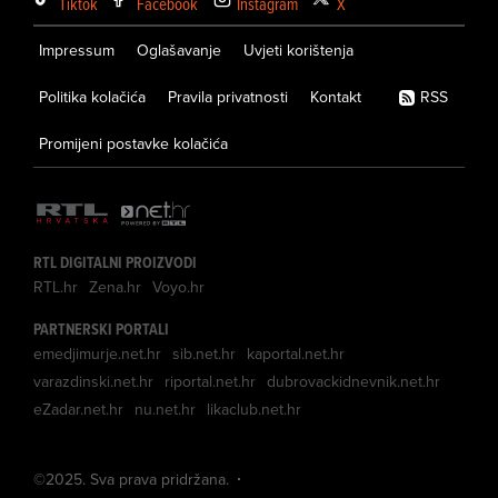
Tiktok
Facebook
Instagram
X
Impressum
Oglašavanje
Uvjeti korištenja
Politika kolačića
Pravila privatnosti
Kontakt
RSS
Promijeni postavke kolačića
RTL DIGITALNI PROIZVODI
RTL.hr
Zena.hr
Voyo.hr
PARTNERSKI PORTALI
emedjimurje.net.hr
sib.net.hr
kaportal.net.hr
varazdinski.net.hr
riportal.net.hr
dubrovackidnevnik.net.hr
eZadar.net.hr
nu.net.hr
likaclub.net.hr
©
2025
. Sva prava pridržana.