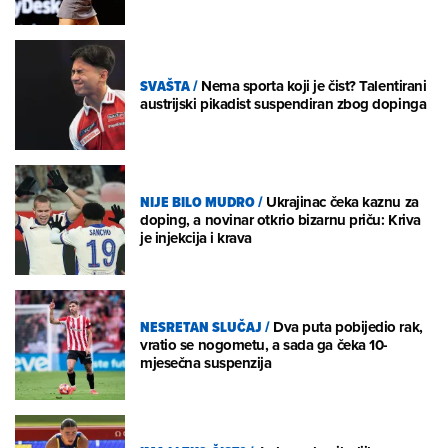
SVAŠTA
/
Nema sporta koji je čist? Talentirani
austrijski pikadist suspendiran zbog dopinga
NIJE BILO MUDRO
/
Ukrajinac čeka kaznu za
doping, a novinar otkrio bizarnu priču: Kriva
je injekcija i krava
NESRETAN SLUČAJ
/
Dva puta pobijedio rak,
vratio se nogometu, a sada ga čeka 10-
mjesečna suspenzija