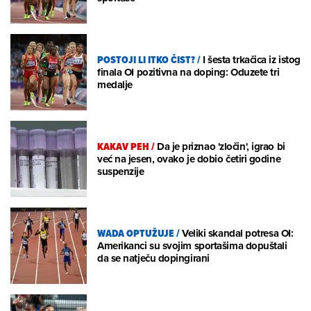
POSTOJI LI ITKO ČIST?
/
I šesta trkačica iz istog
finala OI pozitivna na doping: Oduzete tri
medalje
KAKAV PEH
/
Da je priznao 'zločin', igrao bi
već na jesen, ovako je dobio četiri godine
suspenzije
WADA OPTUŽUJE
/
Veliki skandal potresa OI:
Amerikanci su svojim sportašima dopuštali
da se natječu dopingirani