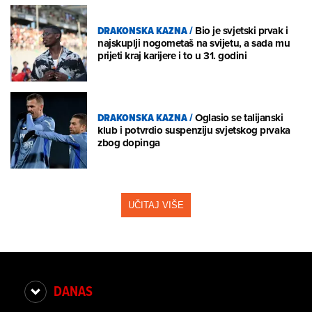
DRAKONSKA KAZNA
/
Bio je svjetski prvak i
najskuplji nogometaš na svijetu, a sada mu
prijeti kraj karijere i to u 31. godini
DRAKONSKA KAZNA
/
Oglasio se talijanski
klub i potvrdio suspenziju svjetskog prvaka
zbog dopinga
UČITAJ VIŠE
DANAS