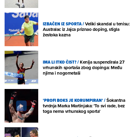
IZBAČEN IZ SPORTA
/
Veliki skandal u tenisu:
Australac iz Jajca priznao doping, stigla
žestoka kazna
IMA LI ITKO ČIST?
/
Kenija suspendirala 27
vrhunskih sportaša zbog dopinga: Među
njima i nogometaši
'PROFI BOKS JE KORUMPIRAN'
/
Šokantna
tvrdnja Marka Martinjaka: 'To svi rade, bez
toga nema vrhunskog sporta'