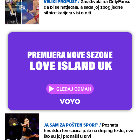
VELIKI PROPUST
/
Zarađivala na OnlyFansu
da bi se natjecala, a sada joj zbog jedne
sitnice karijera visi o niti
JA SAM ZA POŠTEN SPORT'
/
Poznata
hrvatska tenisačica pala na doping testu, evo
što su joj pronašli u krvi