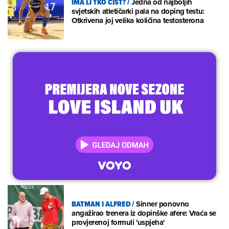
IMA LI TKO ČIST?
/
Jedna od najboljih
svjetskih atletičarki pala na doping testu:
Otkrivena joj velika količina testosterona
BATMAN I ALFRED
/
Sinner ponovno
angažirao trenera iz dopinške afere: Vraća se
provjerenoj formuli 'uspjeha'