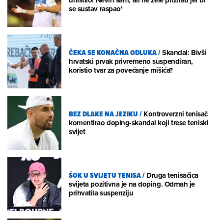
se sustav raspao'
ČEKA SE KONAČNA ODLUKA
/
Skandal: Bivši
hrvatski prvak privremeno suspendiran,
koristio tvar za povećanje mišića?
BEZ DLAKE NA JEZIKU
/
Kontroverzni tenisač
komentirao doping-skandal koji trese teniski
svijet
ŠOK U SVIJETU TENISA
/
Druga tenisačica
svijeta pozitivna je na doping. Odmah je
prihvatila suspenziju