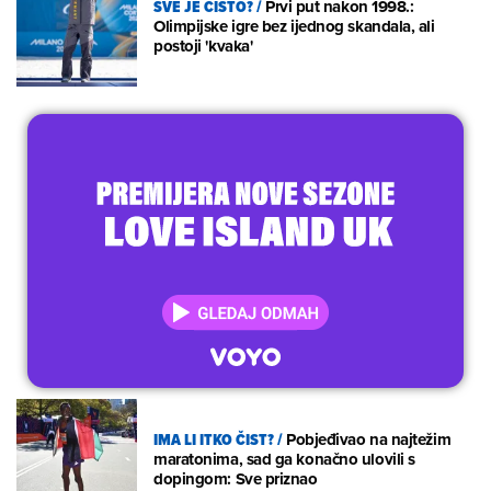
SVE JE ČISTO?
/
Prvi put nakon 1998.:
Olimpijske igre bez ijednog skandala, ali
postoji 'kvaka'
IMA LI ITKO ČIST?
/
Pobjeđivao na najtežim
maratonima, sad ga konačno ulovili s
dopingom: Sve priznao