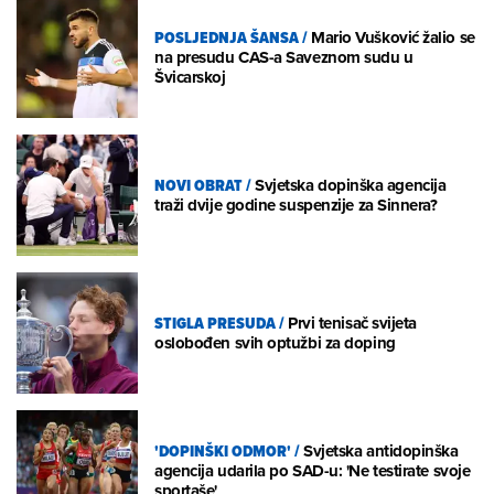
POSLJEDNJA ŠANSA
/
Mario Vušković žalio se
na presudu CAS-a Saveznom sudu u
Švicarskoj
NOVI OBRAT
/
Svjetska dopinška agencija
traži dvije godine suspenzije za Sinnera?
STIGLA PRESUDA
/
Prvi tenisač svijeta
oslobođen svih optužbi za doping
'DOPINŠKI ODMOR'
/
Svjetska antidopinška
agencija udarila po SAD-u: 'Ne testirate svoje
sportaše'