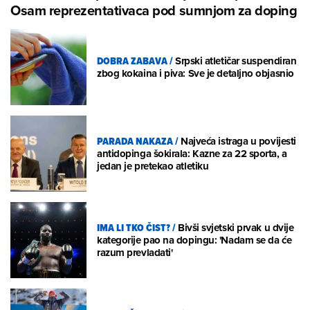
Osam reprezentativaca pod sumnjom za doping
DOBRA ZABAVA
/
Srpski atletičar suspendiran
zbog kokaina i piva: Sve je detaljno objasnio
PARADA NAKAZA
/
Najveća istraga u povijesti
antidopinga šokirala: Kazne za 22 sporta, a
jedan je pretekao atletiku
IMA LI TKO ČIST?
/
Bivši svjetski prvak u dvije
kategorije pao na dopingu: 'Nadam se da će
razum prevladati'