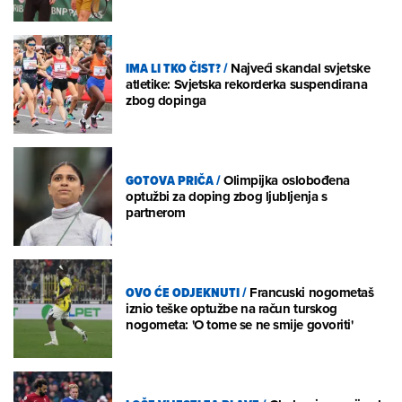
IMA LI TKO ČIST?
/
Najveći skandal svjetske
atletike: Svjetska rekorderka suspendirana
zbog dopinga
GOTOVA PRIČA
/
Olimpijka oslobođena
optužbi za doping zbog ljubljenja s
partnerom
OVO ĆE ODJEKNUTI
/
Francuski nogometaš
iznio teške optužbe na račun turskog
nogometa: 'O tome se ne smije govoriti'