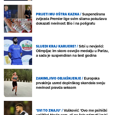
PRIJETI MU OŠTRA KAZNA
/
Suspendirana
zvijezda Premier lige svim silama pokušava
dokazati nevinost: Bio i na poligrafu
SLIJEDI KRAJ KARIJERE?
/
Srbi u nevjerici:
Olimpijac im skoro osvojio medalju u Parizu,
a sada je suspendiran na šest godina
ZANIMLJIVO OBJAŠNJENJE
/
Europska
prvakinja usred dopinškog skandala svoju
nevinost pravda seksom
'SVI TO ZNAJU'
/
Vušković: 'Ovo me psihički
uništilo! Nevin sam, ali ne žele priznati jer bi