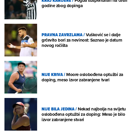
KRAJ KARIJERE
/
Pogba suspendiran na četiri
godine zbog dopinga
PRAVNA ZAVRZLAMA
/
Vušković se i dalje
grčevito bori za nevinost: Saznao je datum
novog ročišta
NIJE KRIVA
/
Moore oslobođena optužbi za
doping, meso izvor zabranjene tvari
NIJE BILA JEDINA
/
Nekad najbolja na svijetu
oslobođena optužbi za doping: Meso je bilo
izvor zabranjene stvari