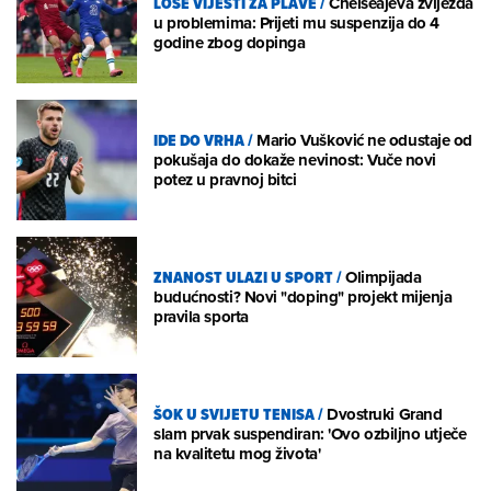
LOŠE VIJESTI ZA PLAVE
/
Chelseajeva zvijezda
u problemima: Prijeti mu suspenzija do 4
godine zbog dopinga
IDE DO VRHA
/
Mario Vušković ne odustaje od
pokušaja do dokaže nevinost: Vuče novi
potez u pravnoj bitci
ZNANOST ULAZI U SPORT
/
Olimpijada
budućnosti? Novi "doping" projekt mijenja
pravila sporta
ŠOK U SVIJETU TENISA
/
Dvostruki Grand
slam prvak suspendiran: 'Ovo ozbiljno utječe
na kvalitetu mog života'