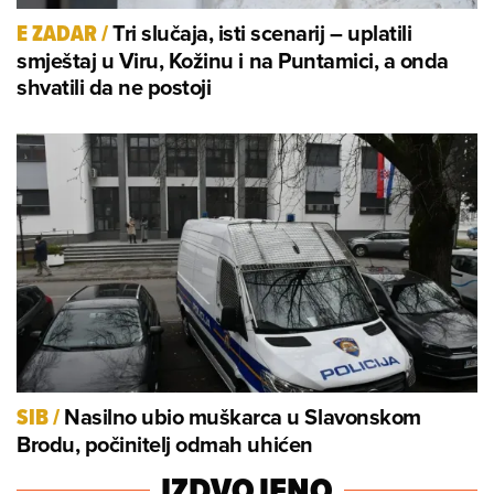
Tri slučaja, isti scenarij – uplatili
E ZADAR
/
smještaj u Viru, Kožinu i na Puntamici, a onda
shvatili da ne postoji
Nasilno ubio muškarca u Slavonskom
SIB
/
Brodu, počinitelj odmah uhićen
IZDVOJENO