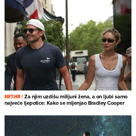
NET.HR /
Za njim uzdišu milijuni žena, a on ljubi samo
najveće ljepotice: Kako se mijenjao Bradley Cooper