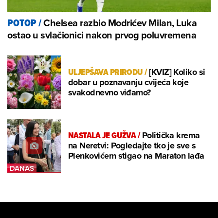
Chelsea razbio Modrićev Milan, Luka
POTOP
/
ostao u svlačionici nakon prvog poluvremena
ULJEPŠAVA PRIRODU
/
[KVIZ] Koliko si
dobar u poznavanju cvijeća koje
svakodnevno viđamo?
NASTALA JE GUŽVA
/
Politička krema
na Neretvi: Pogledajte tko je sve s
Plenkovićem stigao na Maraton lađa