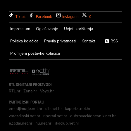
Tiktok
Facebook
Instagram
X
Impressum
Oglašavanje
Uvjeti korištenja
Politika kolačića
Pravila privatnosti
Kontakt
RSS
Promijeni postavke kolačića
RTL DIGITALNI PROIZVODI
RTL.hr
Zena.hr
Voyo.hr
PARTNERSKI PORTALI
emedjimurje.net.hr
sib.net.hr
kaportal.net.hr
varazdinski.net.hr
riportal.net.hr
dubrovackidnevnik.net.hr
eZadar.net.hr
nu.net.hr
likaclub.net.hr