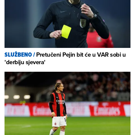
Pretučeni Pejin bit će u VAR sobi u
SLUŽBENO
/
'derbiju sjevera'