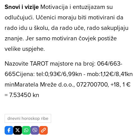
Snovi i vizije
Motivacija i entuzijazam su
odlučujući. Učenici moraju biti motivirani da
rado idu u školu, da rado uče, rado sakupljaju
znanje. Jer samo motiviran čovjek postiže
velike uspjehe.
Nazovite TAROT majstore na broj: 064/663-
665
Cijena: tel:0,93€/6,99kn - mob:1,12€/8,41kn
min
Maratela Mreže d.o.o., 072700700, +18, 1 €
= 7.53450 kn
dnevni horoskop ribe