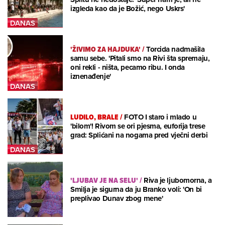
izgleda kao da je Božić, nego Uskrs'
'ŽIVIMO ZA HAJDUKA'
/
Torcida nadmašila
samu sebe. 'Pitali smo na Rivi šta spremaju,
oni rekli - ništa, pecamo ribu. I onda
iznenađenje'
LUDILO, BRALE
/
FOTO I staro i mlado u
'bilom'! Rivom se ori pjesma, euforija trese
grad: Splićani na nogama pred vječni derbi
'LJUBAV JE NA SELU'
/
Riva je ljubomorna, a
Smilja je sigurna da ju Branko voli: 'On bi
preplivao Dunav zbog mene'