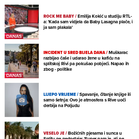
ROCK ME BABY
/
Emilija Kokić u studiju RTL-
a: 'Kada sam vidjela da Baby Lasagna plače, i
ja sam plakala'
INCIDENT U SRED BIJELA DANA
/
Muškarac
razbijao čaše i udarao žene u kafiću na
splitskoj Rivi pa pokušao pobjeći. Napao ih
zbog - politike
LIJEPO VRIJEME
/
Spavanje, čitanje knjige ili
samo šetnja: Ovo je atmosfera s Rive uoči
derbija na Poljudu
VESELO JE
/
Božićnih pjesama i sunca u
Splitu ne nedostaje: 'Super nam je, ali ne