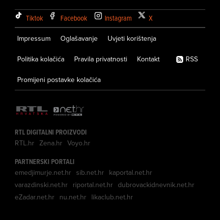
Tiktok
Facebook
Instagram
X
Impressum
Oglašavanje
Uvjeti korištenja
Politika kolačića
Pravila privatnosti
Kontakt
RSS
Promijeni postavke kolačića
RTL DIGITALNI PROIZVODI
RTL.hr
Zena.hr
Voyo.hr
PARTNERSKI PORTALI
emedjimurje.net.hr
sib.net.hr
kaportal.net.hr
varazdinski.net.hr
riportal.net.hr
dubrovackidnevnik.net.hr
eZadar.net.hr
nu.net.hr
likaclub.net.hr