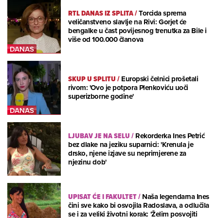
RTL DANAS IZ SPLITA
/
Torcida sprema
veličanstveno slavlje na Rivi: Gorjet će
bengalke u čast povijesnog trenutka za Bile i
više od 100.000 članova
SKUP U SPLITU
/
Europski čelnici prošetali
rivom: 'Ovo je potpora Plenkoviću uoči
superizborne godine'
LJUBAV JE NA SELU
/
Rekorderka Ines Petrić
bez dlake na jeziku suparnici: 'Krenula je
drsko, njene izjave su neprimjerene za
njezinu dob'
UPISAT ĆE I FAKULTET
/
Naša legendarna Ines
čini sve kako bi osvojila Radoslava, a odlučila
se i za veliki životni korak: 'Želim posvojiti