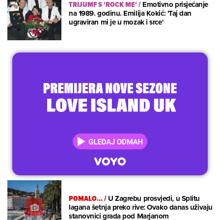
TRIJUMF S 'ROCK ME'
/
Emotivno prisjećanje
na 1989. godinu. Emilija Kokić: 'Taj dan
ugraviran mi je u mozak i srce'
POMALO...
/
U Zagrebu prosvjedi, u Splitu
lagana šetnja preko rive: Ovako danas uživaju
stanovnici grada pod Marjanom