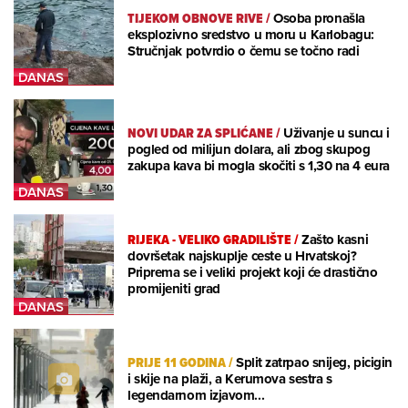
TIJEKOM OBNOVE RIVE
/
Osoba pronašla
eksplozivno sredstvo u moru u Karlobagu:
Stručnjak potvrdio o čemu se točno radi
NOVI UDAR ZA SPLIĆANE
/
Uživanje u suncu i
pogled od milijun dolara, ali zbog skupog
zakupa kava bi mogla skočiti s 1,30 na 4 eura
RIJEKA - VELIKO GRADILIŠTE
/
Zašto kasni
dovršetak najskuplje ceste u Hrvatskoj?
Priprema se i veliki projekt koji će drastično
promijeniti grad
PRIJE 11 GODINA
/
Split zatrpao snijeg, picigin
i skije na plaži, a Kerumova sestra s
legendarnom izjavom...