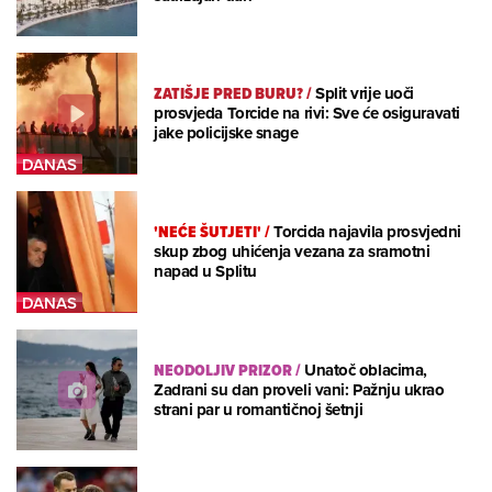
ZATIŠJE PRED BURU?
/
Split vrije uoči
prosvjeda Torcide na rivi: Sve će osiguravati
jake policijske snage
'NEĆE ŠUTJETI'
/
Torcida najavila prosvjedni
skup zbog uhićenja vezana za sramotni
napad u Splitu
NEODOLJIV PRIZOR
/
Unatoč oblacima,
Zadrani su dan proveli vani: Pažnju ukrao
strani par u romantičnoj šetnji