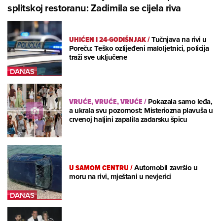
splitskoj restoranu: Zadimila se cijela riva
UHIĆEN I 24-GODIŠNJAK
/
Tučnjava na rivi u
Poreču: Teško ozlijeđeni maloljetnici, policija
traži sve uključene
VRUĆE, VRUĆE, VRUĆE
/
Pokazala samo leđa,
a ukrala svu pozornost: Misteriozna plavuša u
crvenoj haljini zapalila zadarsku špicu
U SAMOM CENTRU
/
Automobil završio u
moru na rivi, mještani u nevjerici