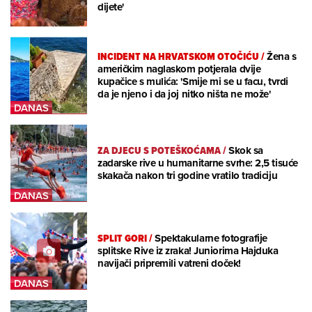
dijete'
INCIDENT NA HRVATSKOM OTOČIĆU
/
Žena s
američkim naglaskom potjerala dvije
kupačice s mulića: 'Smije mi se u facu, tvrdi
da je njeno i da joj nitko ništa ne može'
ZA DJECU S POTEŠKOĆAMA
/
Skok sa
zadarske rive u humanitarne svrhe: 2,5 tisuće
skakača nakon tri godine vratilo tradiciju
SPLIT GORI
/
Spektakularne fotografije
splitske Rive iz zraka! Juniorima Hajduka
navijači pripremili vatreni doček!