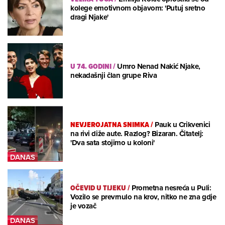
kolege emotivnom objavom: 'Putuj sretno
dragi Njake'
U 74. GODINI
/
Umro Nenad Nakić Njake,
nekadašnji član grupe Riva
NEVJEROJATNA SNIMKA
/
Pauk u Crikvenici
na rivi diže aute. Razlog? Bizaran. Čitatelj:
'Dva sata stojimo u koloni'
OČEVID U TIJEKU
/
Prometna nesreća u Puli:
Vozilo se prevrnulo na krov, nitko ne zna gdje
je vozač