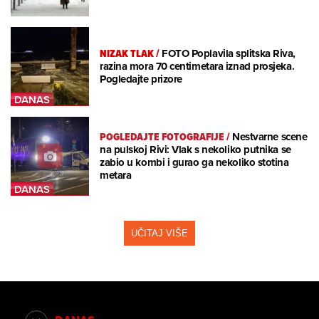
NIZAK TLAK
/
FOTO Poplavila splitska Riva,
razina mora 70 centimetara iznad prosjeka.
Pogledajte prizore
POGLEDAJTE FOTOGRAFIJE
/
Nestvarne scene
na pulskoj Rivi: Vlak s nekoliko putnika se
zabio u kombi i gurao ga nekoliko stotina
metara
UČITAJ VIŠE