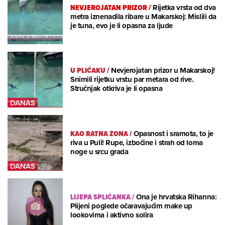
NEVJEROJATAN PRIZOR
/
Rijetka vrsta od dva
metra iznenadila ribare u Makarskoj: Mislili da
je tuna, evo je li opasna za ljude
U PLIĆAKU
/
Nevjerojatan prizor u Makarskoj!
Snimili rijetku vrstu par metara od rive.
Stručnjak otkriva je li opasna
KAO RATNA ZONA
/
Opasnost i sramota, to je
riva u Puli! Rupe, izbočine i strah od loma
noge u srcu grada
LIJEPA SPLIĆANKA
/
Ona je hrvatska Rihanna:
Plijeni poglede očaravajućim make up
lookovima i aktivno solira