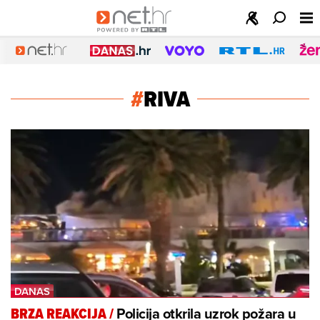
#
RIVA
Policija otkrila uzrok požara u
BRZA REAKCIJA
/