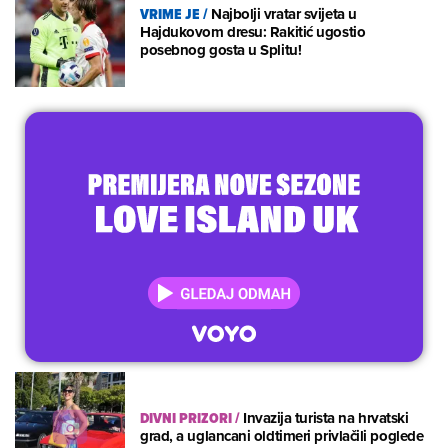
VRIME JE
/
Najbolji vratar svijeta u
Hajdukovom dresu: Rakitić ugostio
posebnog gosta u Splitu!
DIVNI PRIZORI
/
Invazija turista na hrvatski
grad, a uglancani oldtimeri privlačili poglede