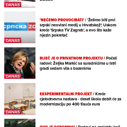
'NEĆEMO PROVOCIRATI'
/
'Želimo biti prvi
srpski neovisni medij u Hrvatskoj!'; Uskoro
kreće 'Srpska TV Zagreb', a evo što kaže
njezin pokretač
RIJEČ JE O PRIVATNOM PROJEKTU
/
Počeli
radovi: Željka Markić sa suradnicima u Istri
gradi sedam vila s bazenima
EKSPERIMENTALNI PROJEKT
/
Kreće
cjelodnevna nastava - deset škola dobit će za
modernizaciju po 400 tisuća eura
OVO JE OGROMNO!
/
Radovi na projektu koji