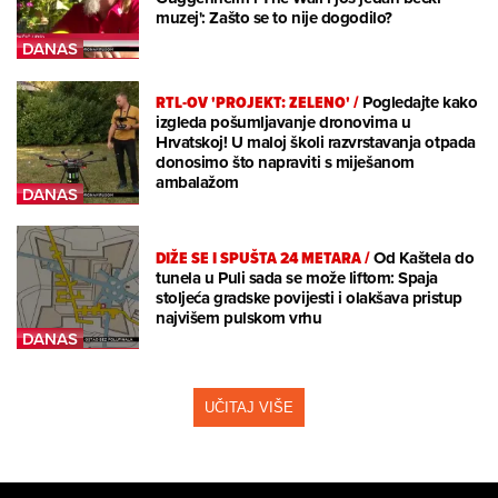
muzej': Zašto se to nije dogodilo?
RTL-OV 'PROJEKT: ZELENO'
/
Pogledajte kako
izgleda pošumljavanje dronovima u
Hrvatskoj! U maloj školi razvrstavanja otpada
donosimo što napraviti s miješanom
ambalažom
DIŽE SE I SPUŠTA 24 METARA
/
Od Kaštela do
tunela u Puli sada se može liftom: Spaja
stoljeća gradske povijesti i olakšava pristup
najvišem pulskom vrhu
UČITAJ VIŠE