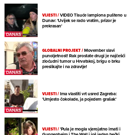
VIJESTI
/
VIDEO Tisuće lampiona pušteno u
Dunav: 'Uvijek se rado vratim, prizor je
prekrasan'
GLOBALNI PROJEKT
/
Movember slavi
punoljetnost! Rak prostate drugi je najčešći
zloćudni tumor u Hrvatskoj, brigu o brku
preslikajte i na zdravlje!
VIJESTI
/
Ima vlastiti vrt usred Zagreba:
'Umjesto čokolade, ja pojedem grašak'
VIJESTI
/
'Pula je mogla vjerojatno imati i
Guggenheim i The Wall i još jedan bečki