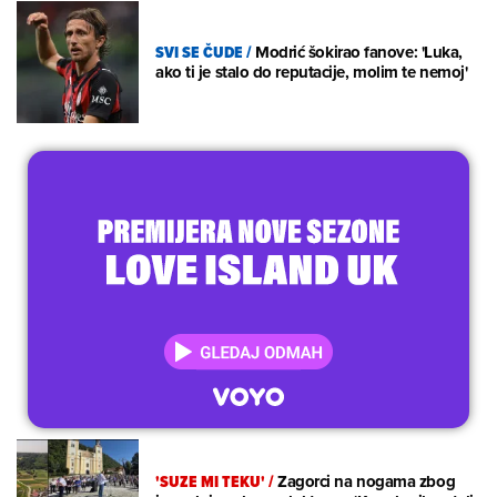
SVI SE ČUDE
/
Modrić šokirao fanove: 'Luka,
ako ti je stalo do reputacije, molim te nemoj'
'SUZE MI TEKU'
/
Zagorci na nogama zbog