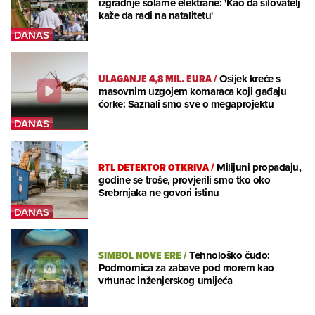
izgradnje solarne elektrane: 'Kao da silovatelj
kaže da radi na natalitetu'
ULAGANJE 4,8 MIL. EURA
/
Osijek kreće s
masovnim uzgojem komaraca koji gađaju
ćorke: Saznali smo sve o megaprojektu
RTL DETEKTOR OTKRIVA
/
Milijuni propadaju,
godine se troše, provjerili smo tko oko
Srebrnjaka ne govori istinu
SIMBOL NOVE ERE
/
Tehnološko čudo:
Podmornica za zabave pod morem kao
vrhunac inženjerskog umijeća