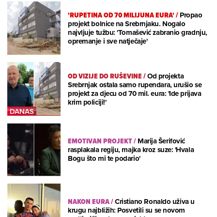
'RUPETINA OD 70 MILIJUNA EURA'
/
Propao
projekt bolnice na Srebrnjaku. Nogalo
najvljuje tužbu: 'Tomašević zabranio gradnju,
opremanje i sve natječaje'
OD VIZIJE DO RUŠEVINE
/
Od projekta
Srebrnjak ostala samo rupendara, urušio se
projekt za djecu od 70 mil. eura: 'Ide prijava
krim policiji!'
EMOTIVAN PROJEKT
/
Marija Šerifović
rasplakala regiju, majka kroz suze: 'Hvala
Bogu što mi te podario'
NAKON EURA
/
Cristiano Ronaldo uživa u
krugu najbližih: Posvetili su se novom