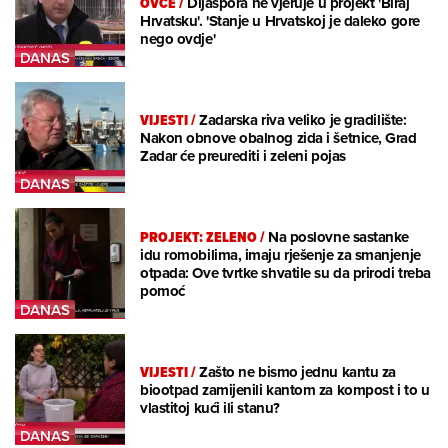
OVCE
/
Dijaspora ne vjeruje u projekt 'Biraj
Hrvatsku'. 'Stanje u Hrvatskoj je daleko gore
nego ovdje'
VIJESTI
/
Zadarska riva veliko je gradilište:
Nakon obnove obalnog zida i šetnice, Grad
Zadar će preurediti i zeleni pojas
PROJEKT: ZELENO
/
Na poslovne sastanke
idu romobilima, imaju rješenje za smanjenje
otpada: Ove tvrtke shvatile su da prirodi treba
pomoć
VIJESTI
/
Zašto ne bismo jednu kantu za
biootpad zamijenili kantom za kompost i to u
vlastitoj kući ili stanu?