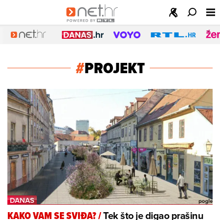
#
PROJEKT
Tek što je digao prašinu
KAKO VAM SE SVIĐA?
/