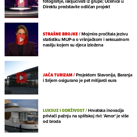
fotografije, isključivati iz grupe; Učenice u
Direktu predstavile odličan projekt
STRAŠNE BROJKE
/
Mojmira pročitala jezivu
statistiku MUP-a o vršnjačkom i seksualnom
nasilju kojem su djeca izložena
JAČA TURIZAM
/
Projektom Slavonija, Baranja
i Srijem osigurano je pet milijardi eura
LUKSUZ I ODRŽIVOST
/
Hrvatska inovacija
privlači pažnju na splitskoj rivi: 'Amor' je više
od broda