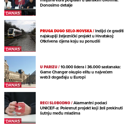
Donosimo detalje
PRUGA DUGO SELO-NOVSKA
/
Indijci će graditi
najskuplji željeznički projekt u Hrvatskoj:
Otkrivena cijena koju su ponudili
U PARIZU
/
10.000 lidera i 36.000 sastanaka:
Game Changer okupio elitu u najvećem
web3 događaju u Europi
RECI SLOBODNO
/
Alarmantni podaci
UNICEF-a: Pokrenut projekt koji želi prekinuti
šutnju među mladima