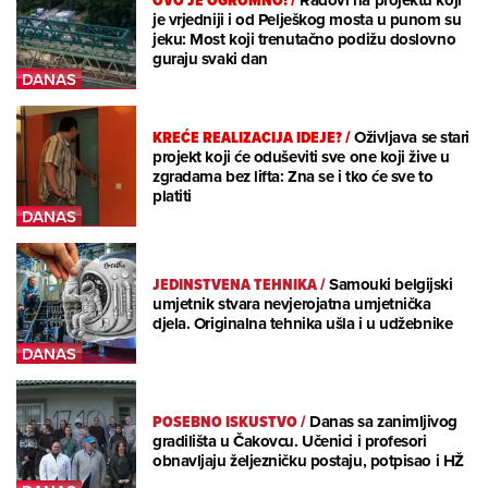
je vrjedniji i od Pelješkog mosta u punom su
jeku: Most koji trenutačno podižu doslovno
guraju svaki dan
KREĆE REALIZACIJA IDEJE?
/
Oživljava se stari
projekt koji će oduševiti sve one koji žive u
zgradama bez lifta: Zna se i tko će sve to
platiti
JEDINSTVENA TEHNIKA
/
Samouki belgijski
umjetnik stvara nevjerojatna umjetnička
djela. Originalna tehnika ušla i u udžebnike
POSEBNO ISKUSTVO
/
Danas sa zanimljivog
gradilišta u Čakovcu. Učenici i profesori
obnavljaju željezničku postaju, potpisao i HŽ