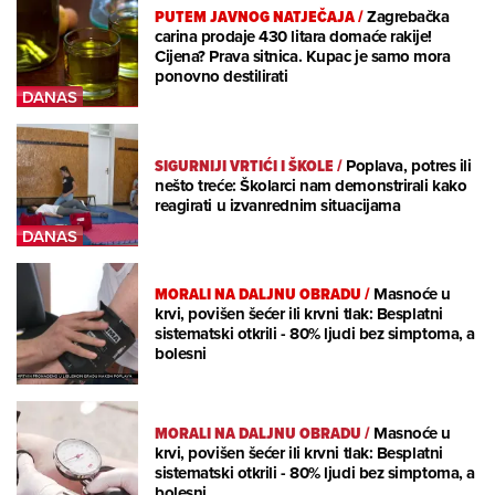
PUTEM JAVNOG NATJEČAJA
/
Zagrebačka
carina prodaje 430 litara domaće rakije!
Cijena? Prava sitnica. Kupac je samo mora
ponovno destilirati
SIGURNIJI VRTIĆI I ŠKOLE
/
Poplava, potres ili
nešto treće: Školarci nam demonstrirali kako
reagirati u izvanrednim situacijama
MORALI NA DALJNU OBRADU
/
Masnoće u
krvi, povišen šećer ili krvni tlak: Besplatni
sistematski otkrili - 80% ljudi bez simptoma, a
bolesni
MORALI NA DALJNU OBRADU
/
Masnoće u
krvi, povišen šećer ili krvni tlak: Besplatni
sistematski otkrili - 80% ljudi bez simptoma, a
bolesni