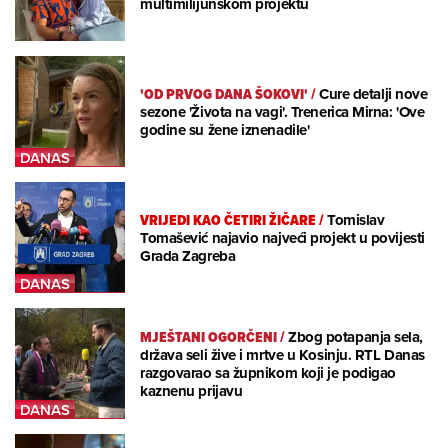
multimilijunskom projektu
'OD PRVOG DANA ŠOKOVI'
/
Cure detalji nove
sezone 'Života na vagi'. Trenerica Mirna: 'Ove
godine su žene iznenadile'
VRIJEDI KAO ČETIRI ŽIČARE
/
Tomislav
Tomašević najavio najveći projekt u povijesti
Grada Zagreba
MJEŠTANI OGORČENI
/
Zbog potapanja sela,
država seli žive i mrtve u Kosinju. RTL Danas
razgovarao sa župnikom koji je podigao
kaznenu prijavu