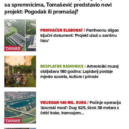
sa spremnicima, Tomašević predstavio novi
projekt: Pogodak ili promašaj?
PRIHVAĆEN ELABORAT
/
Pantheonu stigao
ključni dokument: 'Projekt ulazi u završnu
fazu'
BESPLATNE RADIONICE
/
Arheološki muzej
obilježava 180 godina: Lapidarij postaje
mjesto susreta, kulture i prirode
VRIJEDAN 140 MIL. EURA
/
Počinje operacija
'Jarunski most': Dug 625, širok 38 metara s
četiri trake, tramvajem...