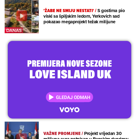
'ŽABE NE SMIJU NESTATI'
/
S gostima pio
viski sa špiljskim ledom, Yerkovich sad
pokazao megaprojekt težak milijune
VAŽNE PROMJENE
/
Projekt vrijedan 30
milijuna eura potpisan u Banskim dvorima: