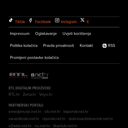
Tiktok
Facebook
Instagram
X
Impressum
Oglašavanje
Uvjeti korištenja
Politika kolačića
Pravila privatnosti
Kontakt
RSS
Promijeni postavke kolačića
RTL DIGITALNI PROIZVODI
RTL.hr
Zena.hr
Voyo.hr
PARTNERSKI PORTALI
emedjimurje.net.hr
sib.net.hr
kaportal.net.hr
varazdinski.net.hr
riportal.net.hr
dubrovackidnevnik.net.hr
eZadar.net.hr
nu.net.hr
likaclub.net.hr