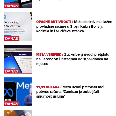
OPASNE AKTIVNOSTI
/
Meta deaktivirala lažne
provladine račune u Srbiji, Kubi i Boliviji,
koristila ih i Vučićeva stranka
META VERIFIED
/
Zuckerberg uvodi pretplatu
na Facebook i Instagram od 11,99 dolara na
mjesec
11,99 DOLARA
/
Meta uvodi pretplatu radi
potvrde računa: 'Zamisao je poboljšati
sigurnost usluga'