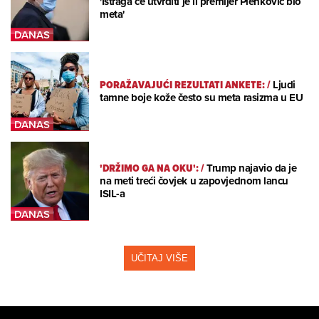
'Istraga će utvrditi je li premijer Plenković bio
meta'
PORAŽAVAJUĆI REZULTATI ANKETE:
/
Ljudi
tamne boje kože često su meta rasizma u EU
'DRŽIMO GA NA OKU':
/
Trump najavio da je
na meti treći čovjek u zapovjednom lancu
ISIL-a
UČITAJ VIŠE