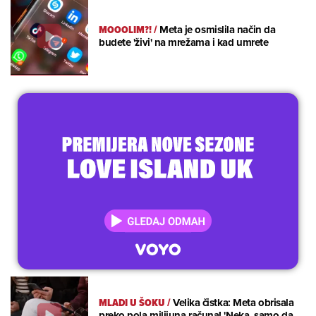
MOOOLIM?!
/
Meta je osmislila način da
budete 'živi' na mrežama i kad umrete
MLADI U ŠOKU
/
Velika čistka: Meta obrisala
preko pola milijuna računa! 'Neka, samo da