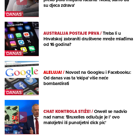
su djeca zdrava'
AUSTRALIJA POSTAJE PRVA
/
Treba li u
Hrvatskoj zabraniti društvene mreže mlađima
od 16 godina?
ALELUJA!
/
Novost na Googleu i Facebooku:
Od danas vas ta 'ekipa' više neće
bombardirati
CHAT KONTROLA STIŽE!
/
Orwell se nadvio
nad nama: 'Bruxelles odlučuje je l’ ovo
maloljetni ili punoljetni dick pic'