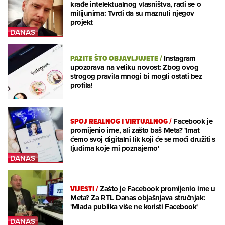
krađe intelektualnog vlasništva, radi se o
milijunima: Tvrdi da su maznuli njegov
projekt
PAZITE ŠTO OBJAVLJUJETE
/
Instagram
upozorava na veliku novost: Zbog ovog
strogog pravila mnogi bi mogli ostati bez
profila!
SPOJ REALNOG I VIRTUALNOG
/
Facebook je
promijenio ime, ali zašto baš Meta? 'Imat
ćemo svoj digitalni lik koji će se moći družiti s
ljudima koje mi poznajemo'
VIJESTI
/
Zašto je Facebook promijenio ime u
Meta? Za RTL Danas objašnjava stručnjak:
'Mlada publika više ne koristi Facebook'