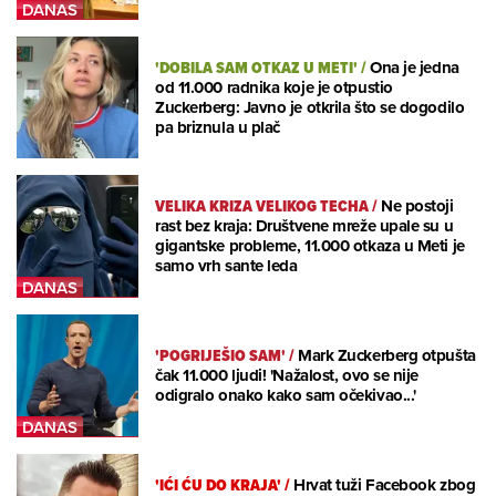
'DOBILA SAM OTKAZ U METI'
/
Ona je jedna
od 11.000 radnika koje je otpustio
Zuckerberg: Javno je otkrila što se dogodilo
pa briznula u plač
VELIKA KRIZA VELIKOG TECHA
/
Ne postoji
rast bez kraja: Društvene mreže upale su u
gigantske probleme, 11.000 otkaza u Meti je
samo vrh sante leda
'POGRIJEŠIO SAM'
/
Mark Zuckerberg otpušta
čak 11.000 ljudi! 'Nažalost, ovo se nije
odigralo onako kako sam očekivao...'
'IĆI ĆU DO KRAJA'
/
Hrvat tuži Facebook zbog