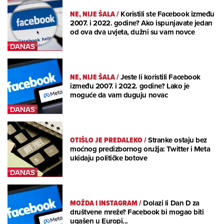
NE, NIJE ŠALA
/
Koristili ste Facebook između
2007. i 2022. godine? Ako ispunjavate jedan
od ova dva uvjeta, dužni su vam novce
NE, NIJE ŠALA
/
Jeste li koristili Facebook
između 2007. i 2022. godine? Lako je
moguće da vam duguju novac
OTIŠLO JE PREDALEKO
/
Stranke ostaju bez
moćnog predizbornog oružja: Twitter i Meta
ukidaju političke botove
MOŽDA I INSTAGRAM
/
Dolazi li Dan D za
društvene mreže? Facebook bi mogao biti
ugašen u Europi...