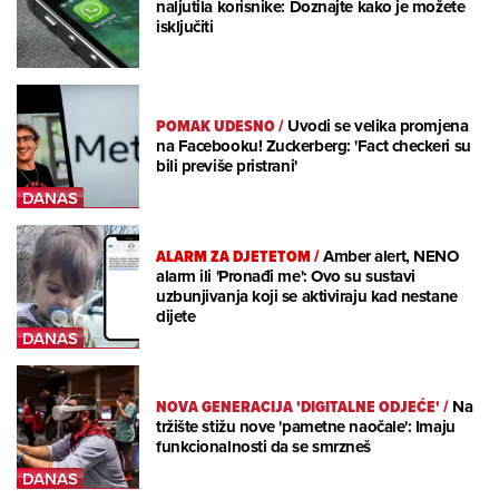
naljutila korisnike: Doznajte kako je možete
isključiti
POMAK UDESNO
/
Uvodi se velika promjena
na Facebooku! Zuckerberg: 'Fact checkeri su
bili previše pristrani'
ALARM ZA DJETETOM
/
Amber alert, NENO
alarm ili 'Pronađi me': Ovo su sustavi
uzbunjivanja koji se aktiviraju kad nestane
dijete
NOVA GENERACIJA 'DIGITALNE ODJEĆE'
/
Na
tržište stižu nove 'pametne naočale': Imaju
funkcionalnosti da se smrzneš