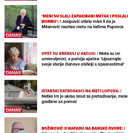
'MENI SU SLALI ZAPAKIRANI METAK I POSLALI
BOMBU':
/
Josipović otkrio misli li da je
Milanović nacrtao metu na leđima Pupovca
OPET SU KRENULI U AKCIJU:
/
Meta su im
umirovljenici, a policija apelira: 'Upoznajte
svoje starije članove obitelji s opasnostima!'
ISTARSKI VATROGASCI NA METI LOPOVA:
/
Netko im je ukrao brod za pretraživanje, mole
građane za pomoć
BOŽINOVIĆ O NAPADU NA BANSKE DVORE:
/