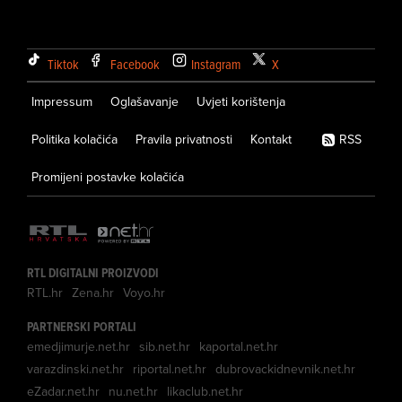
Tiktok
Facebook
Instagram
X
Impressum
Oglašavanje
Uvjeti korištenja
Politika kolačića
Pravila privatnosti
Kontakt
RSS
Promijeni postavke kolačića
RTL DIGITALNI PROIZVODI
RTL.hr
Zena.hr
Voyo.hr
PARTNERSKI PORTALI
emedjimurje.net.hr
sib.net.hr
kaportal.net.hr
varazdinski.net.hr
riportal.net.hr
dubrovackidnevnik.net.hr
eZadar.net.hr
nu.net.hr
likaclub.net.hr