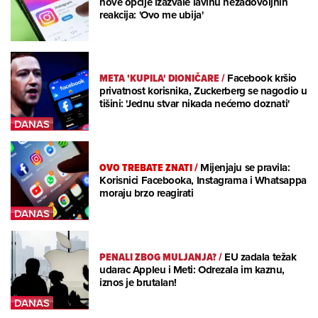
nove opcije izazvale lavinu nezadovoljnih
reakcija: 'Ovo me ubija'
META 'KUPILA' DIONIČARE
/
Facebook kršio
privatnost korisnika, Zuckerberg se nagodio u
tišini: 'Jednu stvar nikada nećemo doznati'
OVO TREBATE ZNATI
/
Mijenjaju se pravila:
Korisnici Facebooka, Instagrama i Whatsappa
moraju brzo reagirati
PENALI ZBOG MULJANJA?
/
EU zadala težak
udarac Appleu i Meti: Odrezala im kaznu,
iznos je brutalan!