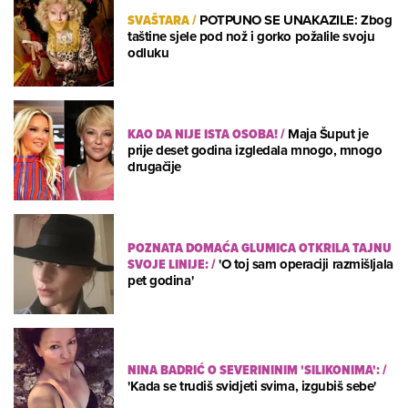
SVAŠTARA
/
POTPUNO SE UNAKAZILE: Zbog
taštine sjele pod nož i gorko požalile svoju
odluku
KAO DA NIJE ISTA OSOBA!
/
Maja Šuput je
prije deset godina izgledala mnogo, mnogo
drugačije
POZNATA DOMAĆA GLUMICA OTKRILA TAJNU
SVOJE LINIJE:
/
'O toj sam operaciji razmišljala
pet godina'
NINA BADRIĆ O SEVERININIM 'SILIKONIMA':
/
'Kada se trudiš svidjeti svima, izgubiš sebe'