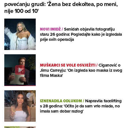
povećanju grudi: 'Žena bez dekoltea, po meni,
nije 100 od 10'
NOVI IMIDŽ
/
Senidah objavila fotografiju
staru 26 godina: Pogledajte kako je izgledala
prije svih operacija
MUŠKARCI SE VOLE OSVJEŽITI
/
Ciganović o
Jimu Carreyju: 'On izgleda kao maska iz svog
filma Maska'
IZNENADILA ODLUKOM
/
Napravila facelifting
s 28 godina: 'Očito je da sam vrlo mlada, no
imala sam dobar razlog'