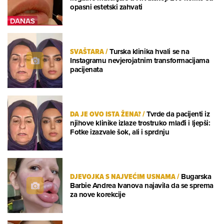
opasni estetski zahvati
SVAŠTARA
/
Turska klinika hvali se na
Instagramu nevjerojatnim transformacijama
pacijenata
DA JE OVO ISTA ŽENA?
/
Tvrde da pacijenti iz
njihove klinike izlaze trostruko mlađi i ljepši:
Fotke izazvale šok, ali i sprdnju
DJEVOJKA S NAJVEĆIM USNAMA
/
Bugarska
Barbie Andrea Ivanova najavila da se sprema
za nove korekcije