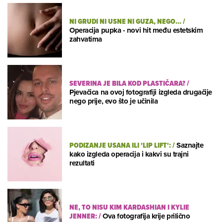
NI GRUDI NI USNE NI GUZA, NEGO...
/
Operacija pupka - novi hit među estetskim
zahvatima
SEVERINA JE BILA KOD PLASTIČARA?
/
Pjevačica na ovoj fotografiji izgleda drugačije
nego prije, evo što je učinila
PODIZANJE USANA ILI 'LIP LIFT':
/
Saznajte
kako izgleda operacija i kakvi su trajni
rezultati
NE, TO NISU KIM KARDASHIAN I KYLIE
JENNER:
/
Ova fotografija krije prilično