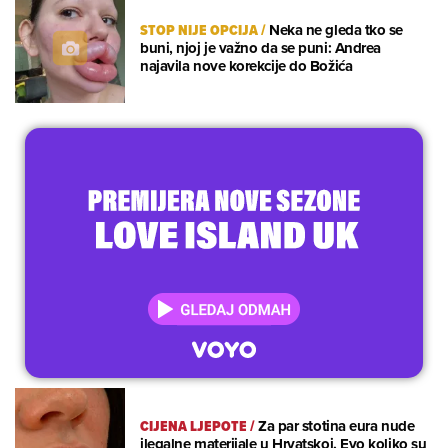
STOP NIJE OPCIJA
/
Neka ne gleda tko se
buni, njoj je važno da se puni: Andrea
najavila nove korekcije do Božića
CIJENA LJEPOTE
/
Za par stotina eura nude
ilegalne materijale u Hrvatskoj. Evo koliko su