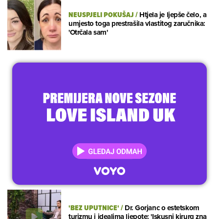
NEUSPJELI POKUŠAJ
/
Htjela je ljepše čelo, a
umjesto toga prestrašila vlastitog zaručnika:
'Otrčala sam'
'BEZ UPUTNICE'
/
Dr. Gorjanc o estetskom
turizmu i idealima ljepote: 'Iskusni kirurg zna