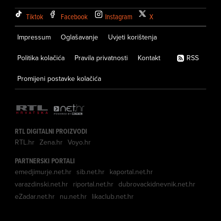
Tiktok
Facebook
Instagram
X
Impressum
Oglašavanje
Uvjeti korištenja
Politika kolačića
Pravila privatnosti
Kontakt
RSS
Promijeni postavke kolačića
RTL DIGITALNI PROIZVODI
RTL.hr
Zena.hr
Voyo.hr
PARTNERSKI PORTALI
emedjimurje.net.hr
sib.net.hr
kaportal.net.hr
varazdinski.net.hr
riportal.net.hr
dubrovackidnevnik.net.hr
eZadar.net.hr
nu.net.hr
likaclub.net.hr