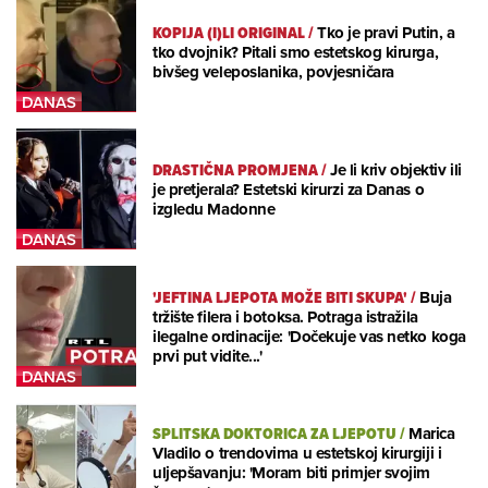
KOPIJA (I)LI ORIGINAL
/
Tko je pravi Putin, a
tko dvojnik? Pitali smo estetskog kirurga,
bivšeg veleposlanika, povjesničara
DRASTIČNA PROMJENA
/
Je li kriv objektiv ili
je pretjerala? Estetski kirurzi za Danas o
izgledu Madonne
'JEFTINA LJEPOTA MOŽE BITI SKUPA'
/
Buja
tržište filera i botoksa. Potraga istražila
ilegalne ordinacije: 'Dočekuje vas netko koga
prvi put vidite...'
SPLITSKA DOKTORICA ZA LJEPOTU
/
Marica
Vladilo o trendovima u estetskoj kirurgiji i
uljepšavanju: 'Moram biti primjer svojim