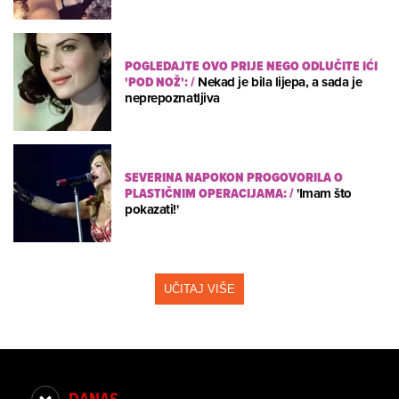
POGLEDAJTE OVO PRIJE NEGO ODLUČITE IĆI
'POD NOŽ':
/
Nekad je bila lijepa, a sada je
neprepoznatljiva
SEVERINA NAPOKON PROGOVORILA O
PLASTIČNIM OPERACIJAMA:
/
'Imam što
pokazati!'
UČITAJ VIŠE