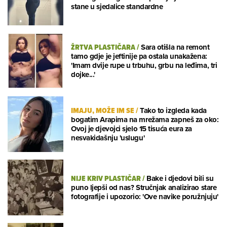
stane u sjedalice standardne
ŽRTVA PLASTIČARA
/
Sara otišla na remont
tamo gdje je jeftinije pa ostala unakažena:
'Imam dvije rupe u trbuhu, grbu na leđima, tri
dojke...'
IMAJU, MOŽE IM SE
/
Tako to izgleda kada
bogatim Arapima na mrežama zapneš za oko:
Ovoj je djevojci sjelo 15 tisuća eura za
nesvakidašnju 'uslugu'
NIJE KRIV PLASTIČAR
/
Bake i djedovi bili su
puno ljepši od nas? Stručnjak analizirao stare
fotografije i upozorio: 'Ove navike poružnjuju'