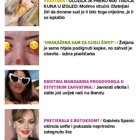
SVAŠTARA
/
ULOŽILA JE PREKO 600 TISUĆA
KUNA U IZGLED: Molimo stručni čitateljski
žiri da donese sud je li bilo toga vrijedno, je li
se isplatilo
'UNAKAŽENA SAM ZA CIJELI ŽIVOT':
/
Željana
je samo htjela podignuti kapke, no zahvat je
obavila - lažna plastičarka
KRISTINA MANDARINA PROGOVORILA O
ESTETSKIM ZAHVATIMA:
/
Javnosti otkrila i
zašto još uvijek radi na štandu
PRETJERALA S BOTOKSOM?
/
Gabriela Spanic
okinula selfie i pokazala neprirodno
zategnuto lice