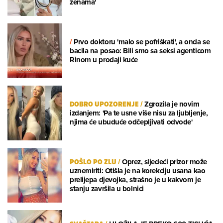
ženama'
/
Prvo doktoru 'malo se pofriškati', a onda se
bacila na posao: Bili smo sa seksi agenticom
Rinom u prodaji kuće
DOBRO UPOZORENJE
/
Zgrozila je novim
izdanjem: 'Pa te usne više nisu za ljubljenje,
njima će ubuduće odčepljivati odvode'
POŠLO PO ZLU
/
Oprez, sljedeći prizor može
uznemiriti: Otišla je na korekciju usana kao
prelijepa djevojka, strašno je u kakvom je
stanju završila u bolnici