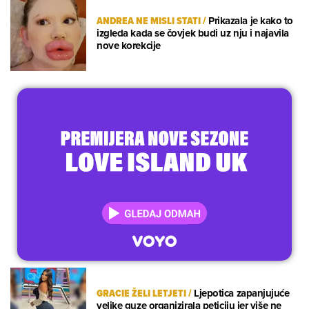
ANDREA NE MISLI STATI
/
Prikazala je kako to
izgleda kada se čovjek budi uz nju i najavila
nove korekcije
GRACIE ŽELI LETJETI
/
Ljepotica zapanjujuće
velike guze organizirala peticiju jer više ne