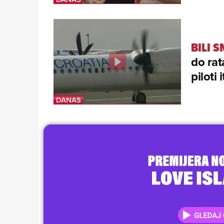
BILI 
do rat
piloti