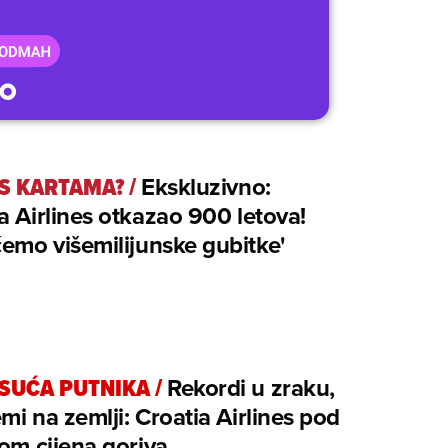
 S KARTAMA?
/
Ekskluzivno:
a Airlines otkazao 900 letova!
ćemo višemilijunske gubitke'
ISUĆA PUTNIKA
/
Rekordi u zraku,
mi na zemlji: Croatia Airlines pod
kom cijena goriva