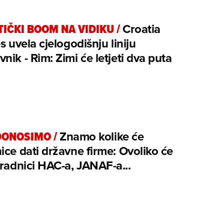
TIČKI BOOM NA VIDIKU
/
Croatia
es uvela cjelogodišnju liniju
nik - Rim: Zimi će letjeti dva puta
o
DONOSIMO
/
Znamo kolike će
ice dati državne firme: Ovoliko će
 radnici HAC-a, JANAF-a...