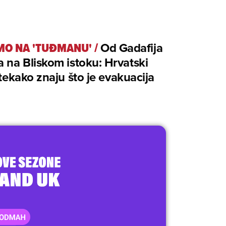
SMO NA 'TUĐMANU'
/
Od Gadafija
a na Bliskom istoku: Hrvatski
 itekako znaju što je evakuacija