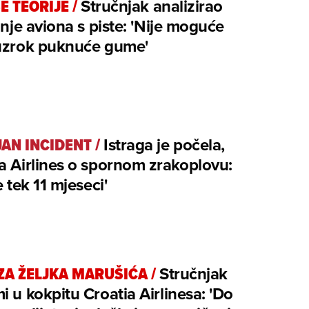
SE TEORIJE
/
Stručnjak analizirao
tanje aviona s piste: 'Nije moguće
 uzrok puknuće gume'
JAN INCIDENT
/
Istraga je počela,
a Airlines o spornom zrakoplovu:
e tek 11 mjeseci'
ZA ŽELJKA MARUŠIĆA
/
Stručnjak
i u kokpitu Croatia Airlinesa: 'Do