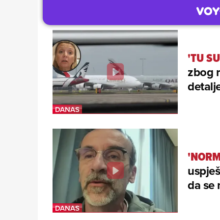
'TU SU
zbog r
detalj
'NORM
uspješ
da se 