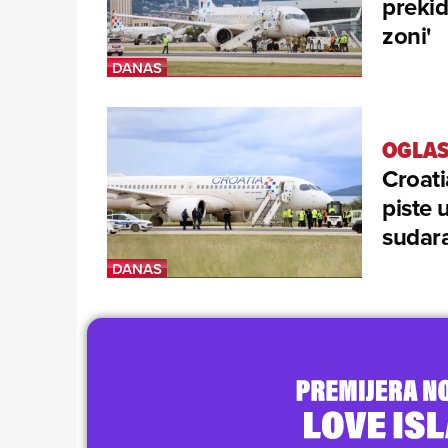
prekid
zoni'
OGLAS
Croati
piste 
sudara