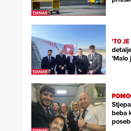
'TO JE
detalj
'Malo j
POMOĆ
Stjepa
beba k
poseb