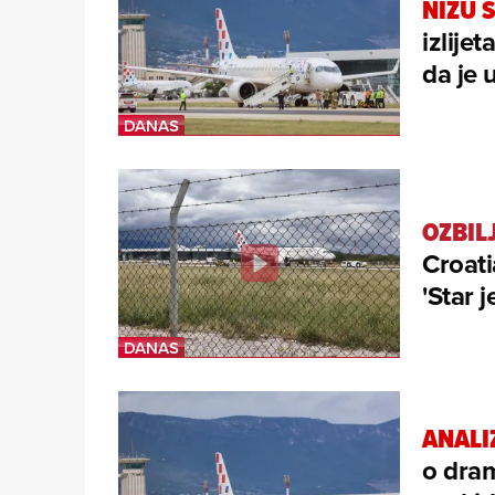
NIŽU 
izlije
da je
OZBIL
Croati
'Star j
ANALI
o dram