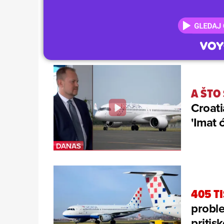
A ŠTO
Croati
'Imat 
405 T
proble
pritis