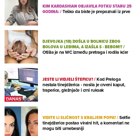
KIM KARDASHIAN OBJAVILA FOTKU STARU 25
GODINA:
/
Teško da biste je prepoznali iz prve
DJEVOJKA (18) DOŠLA U BOLNICU ZBOG
BOLOVA U LEĐIMA, A IZAŠLA S - BEBOM!?
/
Otišla je na WC između pretraga i rodila kćer
JESTE LI VIDJELI ŠTEFICU?
/
Kod Preloga
nestala tinejdžerica - nosila je crveni kaput,
traperice, gležnjače i crni ruksak
VIDITE LI SLIČNOST S KRALJEM POPA?
/
Selfie
tinejdžerice postao viralni hit, a komentari ne
mogu biti urnebesniji