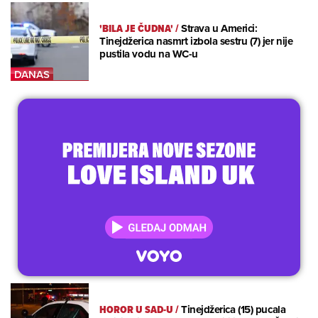
'BILA JE ČUDNA'
/
Strava u Americi:
Tinejdžerica nasmrt izbola sestru (7) jer nije
pustila vodu na WC-u
HOROR U SAD-U
/
Tinejdžerica (15) pucala