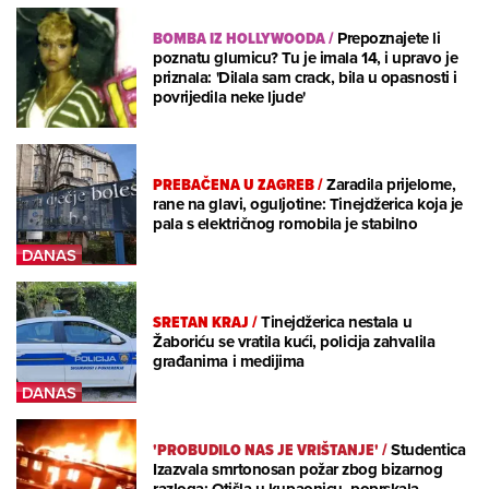
BOMBA IZ HOLLYWOODA
/
Prepoznajete li
poznatu glumicu? Tu je imala 14, i upravo je
priznala: 'Dilala sam crack, bila u opasnosti i
povrijedila neke ljude'
PREBAČENA U ZAGREB
/
Zaradila prijelome,
rane na glavi, oguljotine: Tinejdžerica koja je
pala s električnog romobila je stabilno
SRETAN KRAJ
/
Tinejdžerica nestala u
Žaboriću se vratila kući, policija zahvalila
građanima i medijima
'PROBUDILO NAS JE VRIŠTANJE'
/
Studentica
Izazvala smrtonosan požar zbog bizarnog