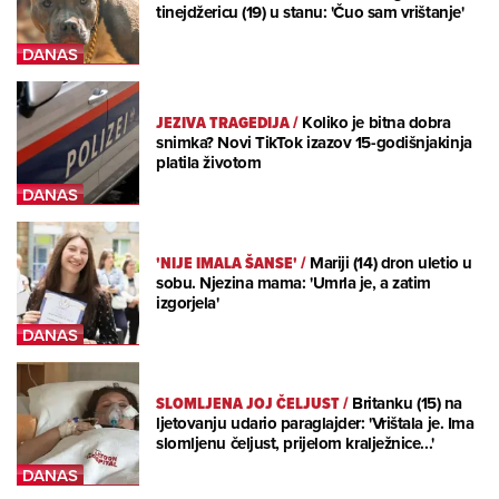
tinejdžericu (19) u stanu: 'Čuo sam vrištanje'
JEZIVA TRAGEDIJA
/
Koliko je bitna dobra
snimka? Novi TikTok izazov 15-godišnjakinja
platila životom
'NIJE IMALA ŠANSE'
/
Mariji (14) dron uletio u
sobu. Njezina mama: 'Umrla je, a zatim
izgorjela'
SLOMLJENA JOJ ČELJUST
/
Britanku (15) na
ljetovanju udario paraglajder: 'Vrištala je. Ima
slomljenu čeljust, prijelom kralježnice...'