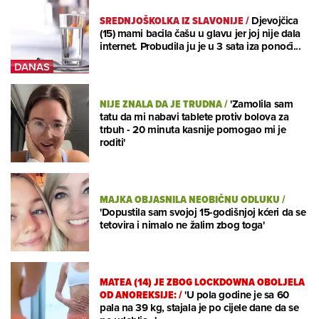
SREDNJOŠKOLKA IZ SLAVONIJE
/
Djevojčica
(15) mami bacila čašu u glavu jer joj nije dala
internet. Probudila ju je u 3 sata iza ponoći...
NIJE ZNALA DA JE TRUDNA
/
'Zamolila sam
tatu da mi nabavi tablete protiv bolova za
trbuh - 20 minuta kasnije pomogao mi je
roditi'
MAJKA OBJASNILA NEOBIČNU ODLUKU
/
'Dopustila sam svojoj 15-godišnjoj kćeri da se
tetovira i nimalo ne žalim zbog toga'
MATEA (14) JE ZBOG LOCKDOWNA OBOLJELA
OD ANOREKSIJE:
/
'U pola godine je sa 60
pala na 39 kg, stajala je po cijele dane da se