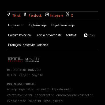
Tiktok
Facebook
Instagram
X
Impressum
Oglašavanje
Uvjeti korištenja
Politika kolačića
Pravila privatnosti
Kontakt
RSS
Promijeni postavke kolačića
RTL DIGITALNI PROIZVODI
RTL.hr
Zena.hr
Voyo.hr
PARTNERSKI PORTALI
emedjimurje.net.hr
sib.net.hr
kaportal.net.hr
varazdinski.net.hr
riportal.net.hr
dubrovackidnevnik.net.hr
eZadar.net.hr
nu.net.hr
likaclub.net.hr