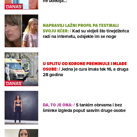
ne udeblja...'
NAPRAVILI LAŽNI PROFIL PA TESTIRALI
SVOJU KĆER:
/
Kad su vidjeli što tinejdžerica
radi na internetu, odsjekle im se noge
U SPLITU OD KORONE PREMINULE I MLAĐE
OSOBE:
/
Jedna je cura imala tek 16, a druga
28 godina
DA, TO JE ONA:
/
S tankim obrvama i bez
šminke izgleda poput sasvim druge osobe