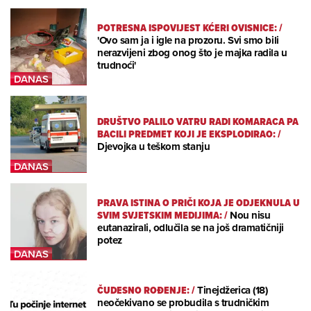
POTRESNA ISPOVIJEST KĆERI OVISNICE:
/
'Ovo sam ja i igle na prozoru. Svi smo bili
nerazvijeni zbog onog što je majka radila u
trudnoći'
DRUŠTVO PALILO VATRU RADI KOMARACA PA
BACILI PREDMET KOJI JE EKSPLODIRAO:
/
Djevojka u teškom stanju
PRAVA ISTINA O PRIČI KOJA JE ODJEKNULA U
SVIM SVJETSKIM MEDIJIMA:
/
Nou nisu
eutanazirali, odlučila se na još dramatičniji
potez
ČUDESNO ROĐENJE:
/
Tinejdžerica (18)
neočekivano se probudila s trudničkim