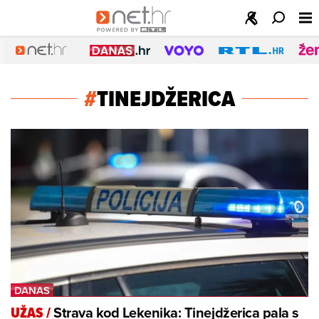
#
TINEJDŽERICA
Strava kod Lekenika: Tinejdžerica pala s
UŽAS
/