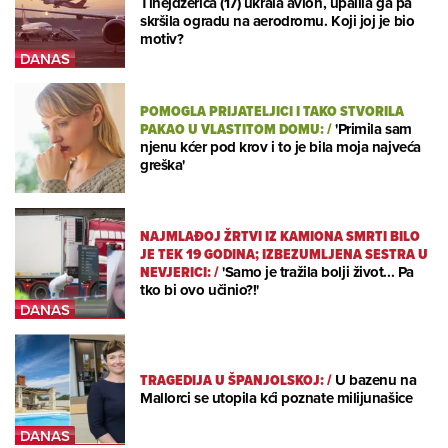
Tinejdžerica (17) ukrala avion, upalila ga pa
skršila ogradu na aerodromu. Koji joj je bio
motiv?
POMOGLA PRIJATELJICI I TAKO STVORILA
PAKAO U VLASTITOM DOMU:
/
'Primila sam
njenu kćer pod krov i to je bila moja najveća
greška'
NAJMLAĐOJ ŽRTVI IZ KAMIONA SMRTI BILO
JE TEK 19 GODINA; IZBEZUMLJENA SESTRA U
NEVJERICI:
/
'Samo je tražila bolji život... Pa
tko bi ovo učinio?!'
TRAGEDIJA U ŠPANJOLSKOJ:
/
U bazenu na
Mallorci se utopila kći poznate milijunašice