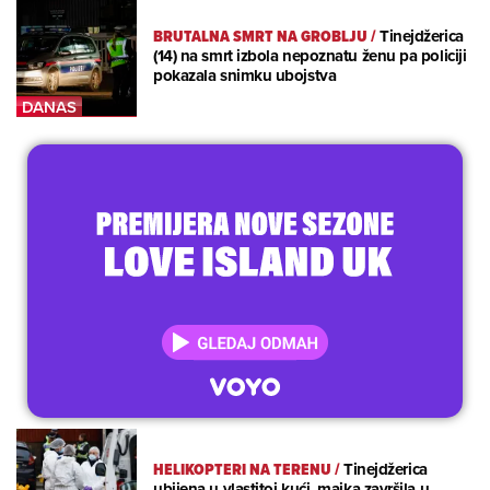
BRUTALNA SMRT NA GROBLJU
/
Tinejdžerica
(14) na smrt izbola nepoznatu ženu pa policiji
pokazala snimku ubojstva
HELIKOPTERI NA TERENU
/
Tinejdžerica
ubijena u vlastitoj kući, majka završila u