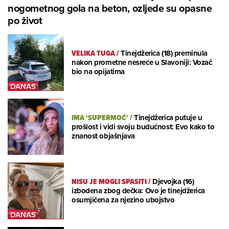
nogometnog gola na beton, ozljede su opasne
po život
VELIKA TUGA
/
Tinejdžerica (18) preminula
nakon prometne nesreće u Slavoniji: Vozač
bio na opijatima
IMA 'SUPERMOĆ'
/
Tinejdžerica putuje u
prošlost i vidi svoju budućnost: Evo kako to
znanost objašnjava
NISU JE MOGLI SPASITI
/
Djevojka (16)
izbodena zbog dečka: Ovo je tinejdžerica
osumjičena za njezino ubojstvo