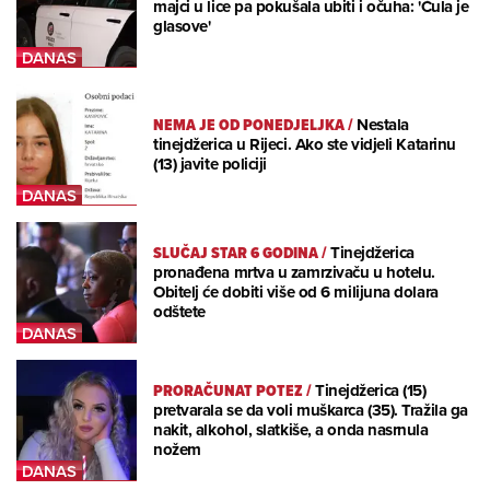
majci u lice pa pokušala ubiti i očuha: 'Čula je
glasove'
NEMA JE OD PONEDJELJKA
/
Nestala
tinejdžerica u Rijeci. Ako ste vidjeli Katarinu
(13) javite policiji
SLUČAJ STAR 6 GODINA
/
Tinejdžerica
pronađena mrtva u zamrzivaču u hotelu.
Obitelj će dobiti više od 6 milijuna dolara
odštete
PRORAČUNAT POTEZ
/
Tinejdžerica (15)
pretvarala se da voli muškarca (35). Tražila ga
nakit, alkohol, slatkiše, a onda nasrnula
nožem