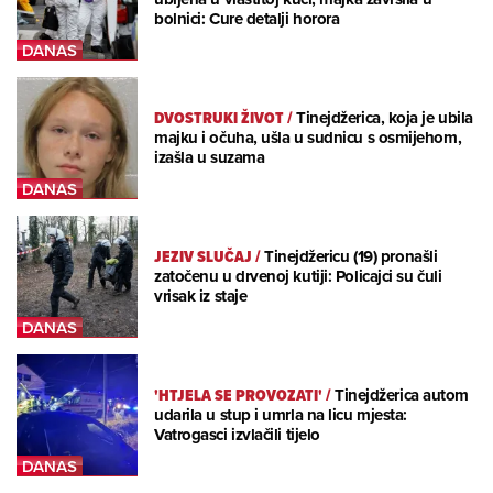
bolnici: Cure detalji horora
DVOSTRUKI ŽIVOT
/
Tinejdžerica, koja je ubila
majku i očuha, ušla u sudnicu s osmijehom,
izašla u suzama
JEZIV SLUČAJ
/
Tinejdžericu (19) pronašli
zatočenu u drvenoj kutiji: Policajci su čuli
vrisak iz staje
'HTJELA SE PROVOZATI'
/
Tinejdžerica autom
udarila u stup i umrla na licu mjesta:
Vatrogasci izvlačili tijelo