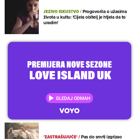
JEZIVO ISKUSTVO
/
Progovorila o užasima
života u kultu: 'Cijela obitelj je htjela da to
uradim'
'ZASTRAŠUJUĆE'
/
Pas do smrti izgrizao