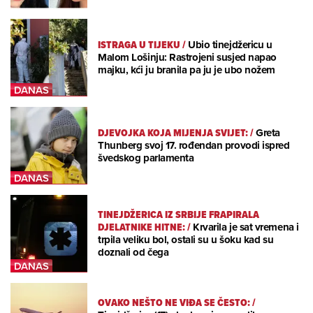
ISTRAGA U TIJEKU
/
Ubio tinejdžericu u
Malom Lošinju: Rastrojeni susjed napao
majku, kći ju branila pa ju je ubo nožem
DJEVOJKA KOJA MIJENJA SVIJET:
/
Greta
Thunberg svoj 17. rođendan provodi ispred
švedskog parlamenta
TINEJDŽERICA IZ SRBIJE FRAPIRALA
DJELATNIKE HITNE:
/
Krvarila je sat vremena i
trpila veliku bol, ostali su u šoku kad su
doznali od čega
OVAKO NEŠTO NE VIĐA SE ČESTO:
/