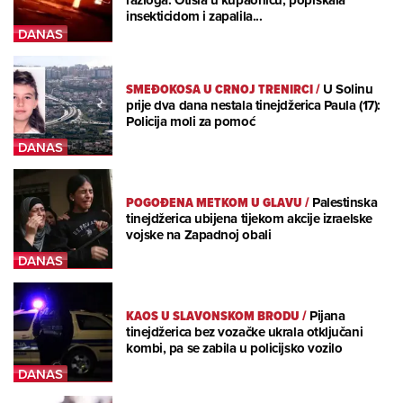
razloga: Otišla u kupaonicu, poprskala
insekticidom i zapalila...
SMEĐOKOSA U CRNOJ TRENIRCI
/
U Solinu
prije dva dana nestala tinejdžerica Paula (17):
Policija moli za pomoć
POGOĐENA METKOM U GLAVU
/
Palestinska
tinejdžerica ubijena tijekom akcije izraelske
vojske na Zapadnoj obali
KAOS U SLAVONSKOM BRODU
/
Pijana
tinejdžerica bez vozačke ukrala otključani
kombi, pa se zabila u policijsko vozilo