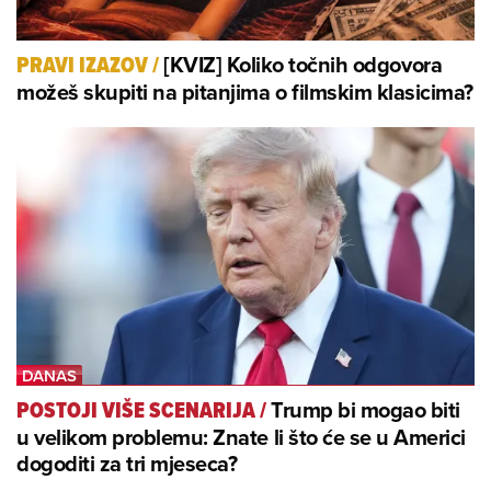
[KVIZ] Koliko točnih odgovora
PRAVI IZAZOV
/
možeš skupiti na pitanjima o filmskim klasicima?
Trump bi mogao biti
POSTOJI VIŠE SCENARIJA
/
u velikom problemu: Znate li što će se u Americi
dogoditi za tri mjeseca?