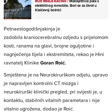
NIJE IMALA KACIGU
/
Maloljetnica pala s
električnog romobila. Bori se za život u
Klaićevoj bolnici
Petnaestogodišnjakinja je
zadobila kraniocerebralnu ozljedu s prijelomom
kosti, ranama na glavi, brojne oguljotine i
nagnječenja tijela i ekstremiteta, rekao je Hini
ravnatelj Klinike
Goran Roić.
Smještena je na Neurokirurškom odjelu, upravo
je napravljen kontrolni CT mozga i
neurokirurški klinički pregled, pri svijesti je, u
kontaktu, stabilnih vitalnih parametara i nije
vitalno ugrožena, dodao je Roić.