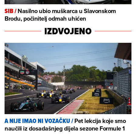
Nasilno ubio muškarca u Slavonskom
SIB
/
Brodu, počinitelj odmah uhićen
IZDVOJENO
Pet lekcija koje smo
A NIJE IMAO NI VOZAČKU
/
naučili iz dosadašnjeg dijela sezone Formule 1