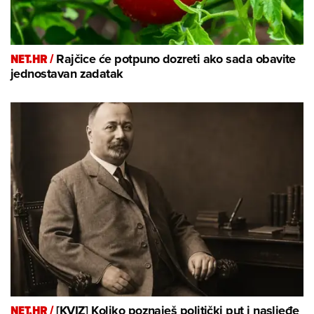
NET.HR /
Rajčice će potpuno dozreti ako sada obavite
jednostavan zadatak
NET.HR /
[KVIZ] Koliko poznaješ politički put i nasljeđe