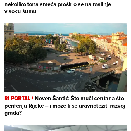
nekoliko tona smeća proširio se na raslinje i
visoku šumu
Neven Šantić: Što muči centar a što
RI PORTAL
/
periferiju Rijeke – i može li se uravnotežiti razvoj
grada?