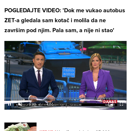
POGLEDAJTE VIDEO: 'Dok me vukao autobus
ZET-a gledala sam kotač i molila da ne
završim pod njim. Pala sam, a nije ni stao'
Loaded
:
4.96%
/
Unmute