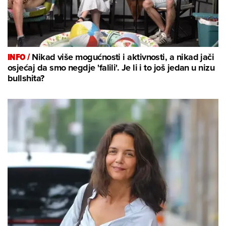
INFO /
Nikad više mogućnosti i aktivnosti, a nikad jači
osjećaj da smo negdje 'falili'. Je li i to još jedan u nizu
bullshita?