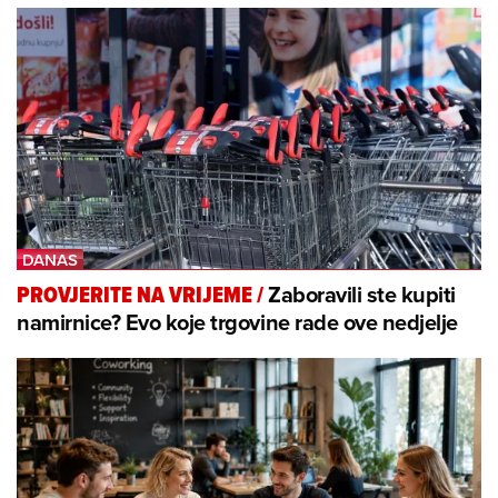
Zaboravili ste kupiti
PROVJERITE NA VRIJEME
/
namirnice? Evo koje trgovine rade ove nedjelje