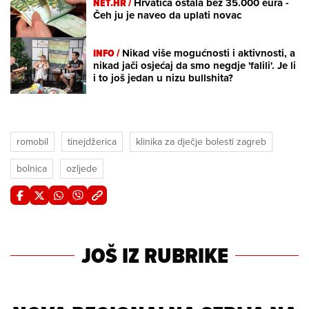
NET.HR /
Hrvatica ostala bez 35.000 eura -
Čeh ju je naveo da uplati novac
INFO /
Nikad više mogućnosti i aktivnosti, a
nikad jači osjećaj da smo negdje 'falili'. Je li
i to još jedan u nizu bullshita?
romobil
tinejdžerica
klinika za dječje bolesti zagreb
bolnica
ozljede
JOŠ IZ RUBRIKE