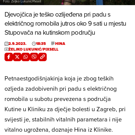
Foto: Željko Lukunić/Pixsell
Djevojčica je teško ozlijeđena pri padu s
električnog romobila jutros oko 9 sati u mjestu
Stupovača na kutinskom području
2.9.2023.
18:35
HINA
ŽELJKO LUKUNIĆ/PIXSELL
Petnaestgodišnjakinja koja je zbog teških
ozljeda zadobivenih pri padu s električnog
romobila u subotu prevezena s područja
Kutine u Kliniku za dječje bolesti u Zagreb, pri
svijesti je, stabilnih vitalnih parametara i nije
vitalno ugrožena, doznaje Hina iz Klinike.