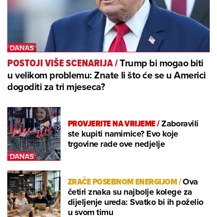
Trump bi mogao biti
POSTOJI VIŠE SCENARIJA
/
u velikom problemu: Znate li što će se u Americi
dogoditi za tri mjeseca?
PROVJERITE NA VRIJEME
/
Zaboravili
ste kupiti namirnice? Evo koje
trgovine rade ove nedjelje
ZRAČE POSEBNOM ENERGIJOM
/
Ova
četiri znaka su najbolje kolege za
dijeljenje ureda: Svatko bi ih poželio
u svom timu