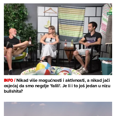
INFO /
Nikad više mogućnosti i aktivnosti, a nikad jači
osjećaj da smo negdje 'falili'. Je li i to još jedan u nizu
bullshita?