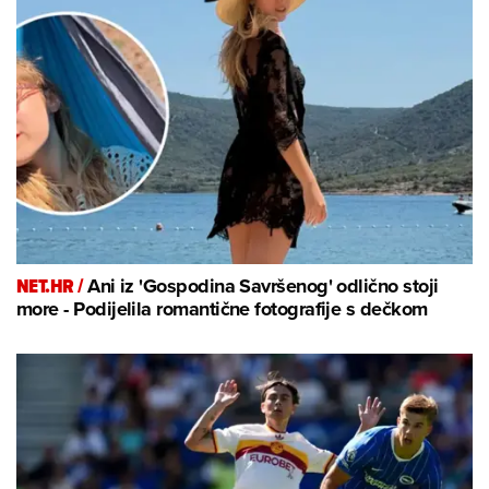
NET.HR /
Ani iz 'Gospodina Savršenog' odlično stoji
more - Podijelila romantične fotografije s dečkom