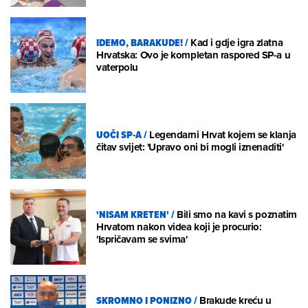
IDEMO, BARAKUDE!
/
Kad i gdje igra zlatna
Hrvatska: Ovo je kompletan raspored SP-a u
vaterpolu
UOČI SP-A
/
Legendarni Hrvat kojem se klanja
čitav svijet: 'Upravo oni bi mogli iznenaditi'
'NISAM KRETEN'
/
Bili smo na kavi s poznatim
Hrvatom nakon videa koji je procurio:
'Ispričavam se svima'
SKROMNO I PONIZNO
/
Brakude kreću u