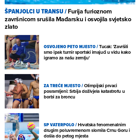
Furija furioznom
ŠPANJOLCI U TRANSU
/
završnicom srušila Mađarsku i osvojila svjetsko
zlato
OSVOJENO PETO MJESTO
/
Tucak: 'Završili
smo ipak turnir sportski imajući u vidu kako
igramo za našu zemlju'
ZA TREĆE MJESTO
/
Olimpijski prvaci
posramljeni: Srbija doživjela katastrofu u
borbi za broncu
SP VATERPOLO
/
Hrvatska fenomenalnim
drugim poluvremenom slomila Crnu Goru i
došla do petog mjesta