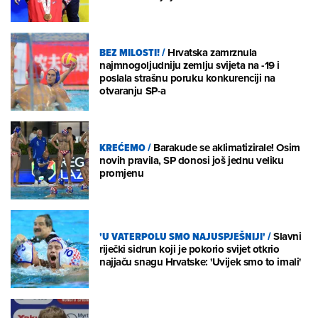
BEZ MILOSTI!
/
Hrvatska zamrznula
najmnogoljudniju zemlju svijeta na -19 i
poslala strašnu poruku konkurenciji na
otvaranju SP-a
KREĆEMO
/
Barakude se aklimatizirale! Osim
novih pravila, SP donosi još jednu veliku
promjenu
'U VATERPOLU SMO NAJUSPJEŠNIJI'
/
Slavni
riječki sidrun koji je pokorio svijet otkrio
najjaču snagu Hrvatske: 'Uvijek smo to imali'