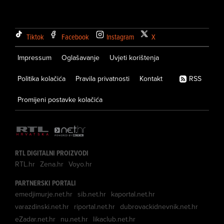
Tiktok
Facebook
Instagram
X
Impressum
Oglašavanje
Uvjeti korištenja
Politika kolačića
Pravila privatnosti
Kontakt
RSS
Promijeni postavke kolačića
RTL DIGITALNI PROIZVODI
RTL.hr
Zena.hr
Voyo.hr
PARTNERSKI PORTALI
emedjimurje.net.hr
sib.net.hr
kaportal.net.hr
varazdinski.net.hr
riportal.net.hr
dubrovackidnevnik.net.hr
eZadar.net.hr
nu.net.hr
likaclub.net.hr