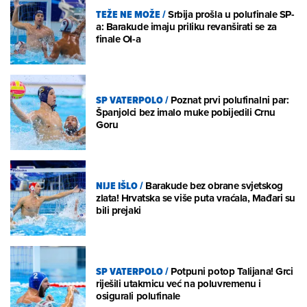
TEŽE NE MOŽE
/
Srbija prošla u polufinale SP-
a: Barakude imaju priliku revanširati se za
finale OI-a
SP VATERPOLO
/
Poznat prvi polufinalni par:
Španjolci bez imalo muke pobijedili Crnu
Goru
NIJE IŠLO
/
Barakude bez obrane svjetskog
zlata! Hrvatska se više puta vraćala, Mađari su
bili prejaki
SP VATERPOLO
/
Potpuni potop Talijana! Grci
riješili utakmicu već na poluvremenu i
osigurali polufinale