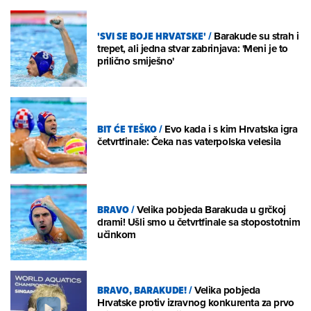
'SVI SE BOJE HRVATSKE'
/
Barakude su strah i
trepet, ali jedna stvar zabrinjava: 'Meni je to
prilično smiješno'
BIT ĆE TEŠKO
/
Evo kada i s kim Hrvatska igra
četvrtfinale: Čeka nas vaterpolska velesila
BRAVO
/
Velika pobjeda Barakuda u grčkoj
drami! Ušli smo u četvrtfinale sa stopostotnim
učinkom
BRAVO, BARAKUDE!
/
Velika pobjeda
Hrvatske protiv izravnog konkurenta za prvo