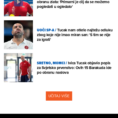
obranu zlata: 'Primarni je cilj da se možemo
pogledati u ogledalo'
UOČI SP-A
/
Tucak nam otkrio najtežu odluku
zbog koje nije imao miran san: 'S tim se nije
za igrati'
SRETNO, MOMCI
/
Ivica Tucak objavio popis
za Svjetsko prvenstvo: Ovih 15 Barakuda ide
po obranu naslova
UČITAJ VIŠE