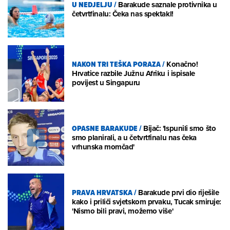
U NEDJELJU
/
Barakude saznale protivnika u
četvrtfinalu: Čeka nas spektakl!
NAKON TRI TEŠKA PORAZA
/
Konačno!
Hrvatice razbile Južnu Afriku i ispisale
povijest u Singapuru
OPASNE BARAKUDE
/
Bijač: 'Ispunili smo što
smo planirali, a u četvrtfinalu nas čeka
vrhunska momčad'
PRAVA HRVATSKA
/
Barakude prvi dio riješile
kako i priliči svjetskom prvaku, Tucak smiruje:
'Nismo bili pravi, možemo više'