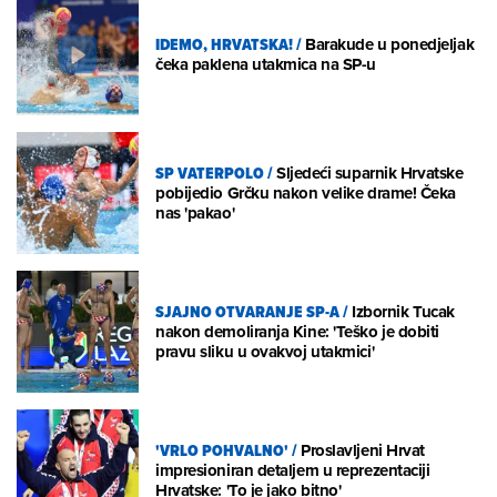
IDEMO, HRVATSKA!
/
Barakude u ponedjeljak
čeka paklena utakmica na SP-u
SP VATERPOLO
/
Sljedeći suparnik Hrvatske
pobijedio Grčku nakon velike drame! Čeka
nas 'pakao'
SJAJNO OTVARANJE SP-A
/
Izbornik Tucak
nakon demoliranja Kine: 'Teško je dobiti
pravu sliku u ovakvoj utakmici'
'VRLO POHVALNO'
/
Proslavljeni Hrvat
impresioniran detaljem u reprezentaciji
Hrvatske: 'To je jako bitno'