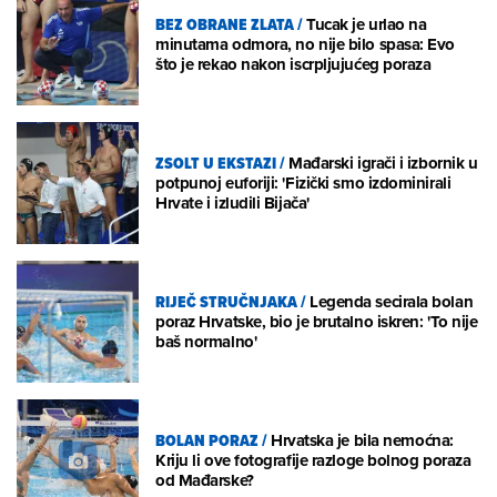
BEZ OBRANE ZLATA
/
Tucak je urlao na
minutama odmora, no nije bilo spasa: Evo
što je rekao nakon iscrpljujućeg poraza
ZSOLT U EKSTAZI
/
Mađarski igrači i izbornik u
potpunoj euforiji: 'Fizički smo izdominirali
Hrvate i izludili Bijača'
RIJEČ STRUČNJAKA
/
Legenda secirala bolan
poraz Hrvatske, bio je brutalno iskren: 'To nije
baš normalno'
BOLAN PORAZ
/
Hrvatska je bila nemoćna:
Kriju li ove fotografije razloge bolnog poraza
od Mađarske?