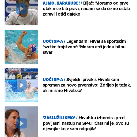
AJMO, BARAKUDE!
/
Bijač: 'Moramo od prve
utakmice biti pravi, nadam se da ćemo ostati
zdravi i otići daleko'
UOČI SP-A
/
Legendarni Hrvat sa sportskim
'svetim trojstvom': 'Moram reći jednu bitnu
stvar'
UOČI SP-A
/
Svjetski prvak s Hrvatskom
spreman za novo prvenstvo: 'Ždrijeb je težak,
ali mi smo Hrvatska'
'ZASLUŽILI SMO'
/
Hrvatska izbornica pred
povijesni nastup na SP-u: 'Čast mi je, ovo su
djevojke koje sam odgojila'