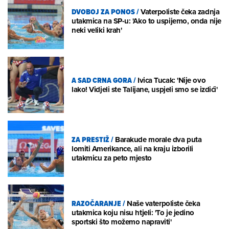
DVOBOJ ZA PONOS
/
Vaterpoliste čeka zadnja
utakmica na SP-u: 'Ako to uspijemo, onda nije
neki veliki krah'
A SAD CRNA GORA
/
Ivica Tucak: 'Nije ovo
lako! Vidjeli ste Talijane, uspjeli smo se izdići'
ZA PRESTIŽ
/
Barakude morale dva puta
lomiti Amerikance, ali na kraju izborili
utakmicu za peto mjesto
RAZOČARANJE
/
Naše vaterpoliste čeka
utakmica koju nisu htjeli: 'To je jedino
sportski što možemo napraviti'