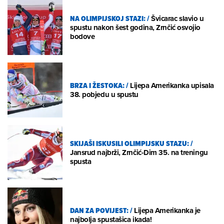
NA OLIMPIJSKOJ STAZI:
/
Švicarac slavio u
spustu nakon šest godina, Zrnčić osvojio
bodove
BRZA I ŽESTOKA:
/
Lijepa Amerikanka upisala
38. pobjedu u spustu
SKIJAŠI ISKUSILI OLIMPIJSKU STAZU:
/
Jansrud najbrži, Zrnčić-Dim 35. na treningu
spusta
DAN ZA POVIJEST:
/
Lijepa Amerikanka je
najbolja spustašica ikada!