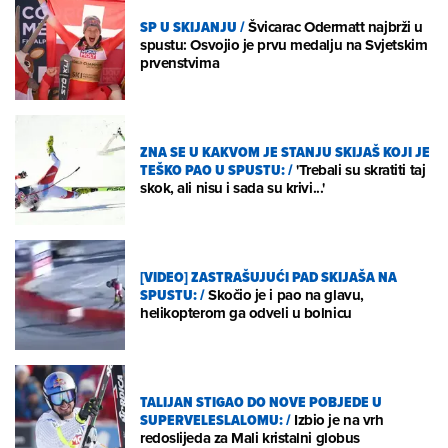
SP U SKIJANJU
/
Švicarac Odermatt najbrži u
spustu: Osvojio je prvu medalju na Svjetskim
prvenstvima
ZNA SE U KAKVOM JE STANJU SKIJAŠ KOJI JE
TEŠKO PAO U SPUSTU:
/
'Trebali su skratiti taj
skok, ali nisu i sada su krivi...'
[VIDEO] ZASTRAŠUJUĆI PAD SKIJAŠA NA
SPUSTU:
/
Skočio je i pao na glavu,
helikopterom ga odveli u bolnicu
TALIJAN STIGAO DO NOVE POBJEDE U
SUPERVELESLALOMU:
/
Izbio je na vrh
redoslijeda za Mali kristalni globus