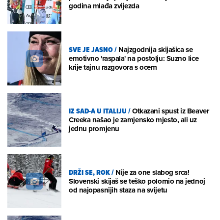
godina mlađa zvijezda
SVE JE JASNO
/
Najzgodnija skijašica se
emotivno 'raspala' na postolju: Suzno lice
krije tajnu razgovora s ocem
IZ SAD-A U ITALIJU
/
Otkazani spust iz Beaver
Creeka našao je zamjensko mjesto, ali uz
jednu promjenu
DRŽI SE, ROK
/
Nije za one slabog srca!
Slovenski skijaš se teško polomio na jednoj
od najopasnijih staza na svijetu