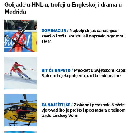
Golijade u HNL-u, trofeji u Engleskoj i drama u
Madridu
DOMINACIJA
/
Najbolji skijaš današnjice
završio treći u spustu, ali napravio ogromnu
stvar
BIT ĆE NAPETO
/
Preokret u Svjetskom kupu!
Suter odnijela pobjedu, razlike minimalne
ZA NAJEŽITI SE
/
Zlokobni predznak: Nećete
vjerovati što je prošlo ispod radara o teškom
padu Lindsey Vonn