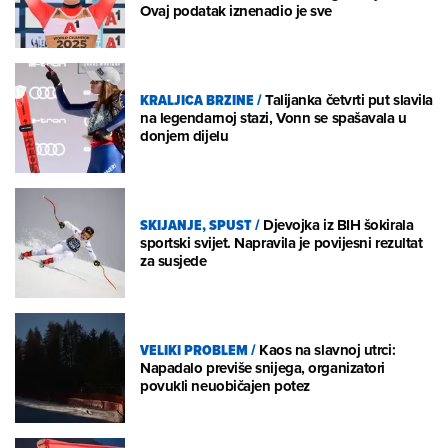
Ovaj podatak iznenadio je sve
KRALJICA BRZINE
/
Talijanka četvrti put slavila
na legendarnoj stazi, Vonn se spašavala u
donjem dijelu
SKIJANJE, SPUST
/
Djevojka iz BIH šokirala
sportski svijet. Napravila je povijesni rezultat
za susjede
VELIKI PROBLEM
/
Kaos na slavnoj utrci:
Napadalo previše snijega, organizatori
povukli neuobičajen potez