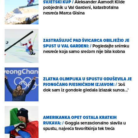
SVJETSKI KUP
/
Aleksander Aamodt Kilde
pobjednik u Val Gardeni, katastrofalna
nesreća Marca Gisina
ZASTRAŠUJUĆ PAD ŠVICARCA OBILJEŽIO JE
SPUST U VAL GARDENI:
/
Pogledajte snimku
nesreće koja samo srećom nije bila kobna
ZLATNA OLIMPIJKA U SPUSTU ODUŠEVILA JE
PJONGČANG PJESNIČKOM IZJAVOM:
/
'Još
dok sam iz gondole gledala izlazak sunca...'
AMERIKANKA OPET OSTALA KRATKIH
RUKAVA:
/
Goggia senzacionalno slavila u
spustu, najveća favoritkinja tek treća