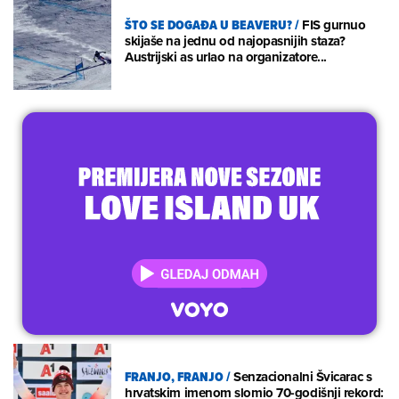
ŠTO SE DOGAĐA U BEAVERU?
/
FIS gurnuo
skijaše na jednu od najopasnijih staza?
Austrijski as urlao na organizatore...
FRANJO, FRANJO
/
Senzacionalni Švicarac s
hrvatskim imenom slomio 70-godišnji rekord: