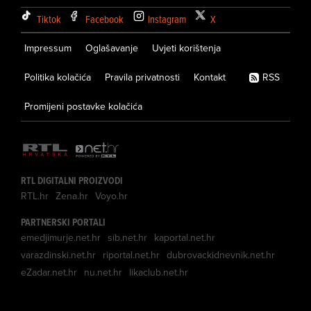
Tiktok
Facebook
Instagram
X
Impressum
Oglašavanje
Uvjeti korištenja
Politika kolačića
Pravila privatnosti
Kontakt
RSS
Promijeni postavke kolačića
RTL DIGITALNI PROIZVODI
RTL.hr
Zena.hr
Voyo.hr
PARTNERSKI PORTALI
emedjimurje.net.hr
sib.net.hr
kaportal.net.hr
varazdinski.net.hr
riportal.net.hr
dubrovackidnevnik.net.hr
eZadar.net.hr
nu.net.hr
likaclub.net.hr