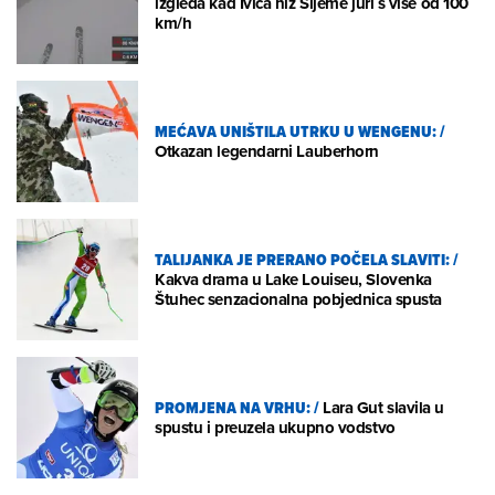
izgleda kad Ivica niz Sljeme juri s više od 100
km/h
MEĆAVA UNIŠTILA UTRKU U WENGENU:
/
Otkazan legendarni Lauberhorn
TALIJANKA JE PRERANO POČELA SLAVITI:
/
Kakva drama u Lake Louiseu, Slovenka
Štuhec senzacionalna pobjednica spusta
PROMJENA NA VRHU:
/
Lara Gut slavila u
spustu i preuzela ukupno vodstvo