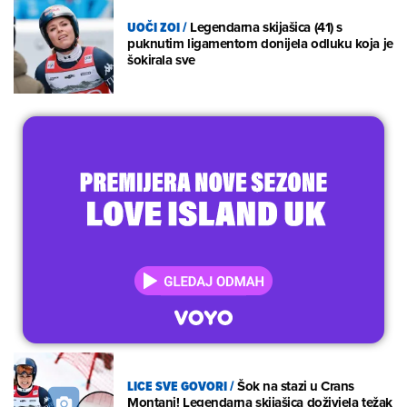
UOČI ZOI
/
Legendarna skijašica (41) s
puknutim ligamentom donijela odluku koja je
šokirala sve
LICE SVE GOVORI
/
Šok na stazi u Crans
Montani! Legendarna skijašica doživjela težak