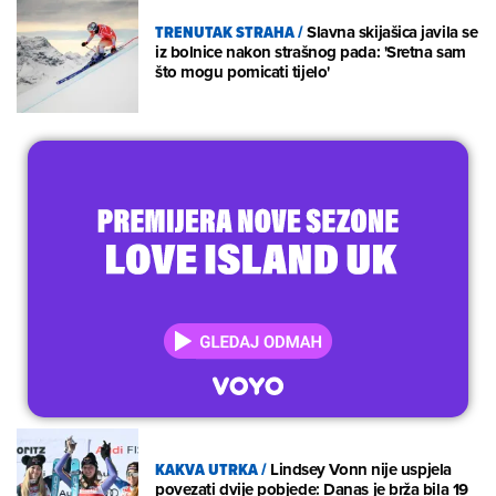
TRENUTAK STRAHA
/
Slavna skijašica javila se
iz bolnice nakon strašnog pada: 'Sretna sam
što mogu pomicati tijelo'
KAKVA UTRKA
/
Lindsey Vonn nije uspjela
povezati dvije pobjede: Danas je brža bila 19