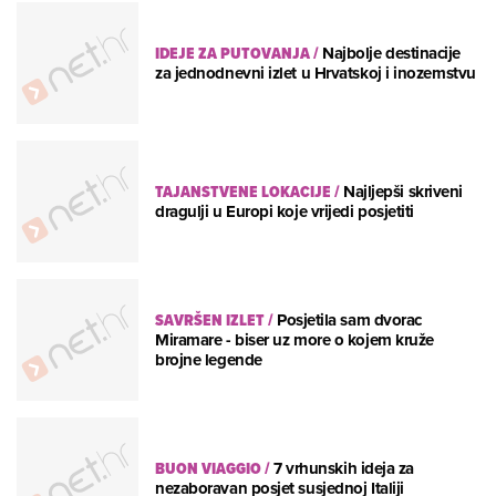
IDEJE ZA PUTOVANJA
/
Najbolje destinacije
za jednodnevni izlet u Hrvatskoj i inozemstvu
TAJANSTVENE LOKACIJE
/
Najljepši skriveni
dragulji u Europi koje vrijedi posjetiti
SAVRŠEN IZLET
/
Posjetila sam dvorac
Miramare - biser uz more o kojem kruže
brojne legende
BUON VIAGGIO
/
7 vrhunskih ideja za
nezaboravan posjet susjednoj Italiji