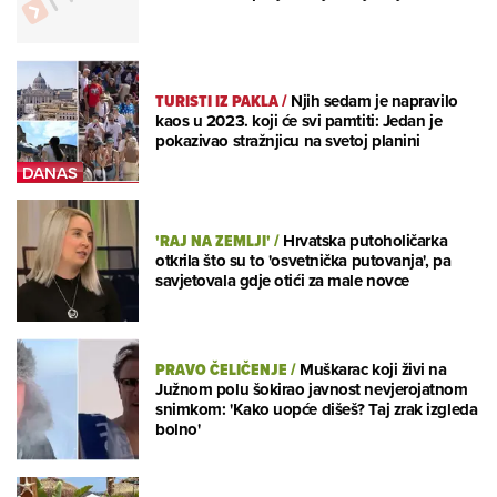
TURISTI IZ PAKLA
/
Njih sedam je napravilo
kaos u 2023. koji će svi pamtiti: Jedan je
pokazivao stražnjicu na svetoj planini
'RAJ NA ZEMLJI'
/
Hrvatska putoholičarka
otkrila što su to 'osvetnička putovanja', pa
savjetovala gdje otići za male novce
PRAVO ČELIČENJE
/
Muškarac koji živi na
Južnom polu šokirao javnost nevjerojatnom
snimkom: 'Kako uopće dišeš? Taj zrak izgleda
bolno'