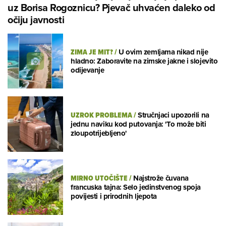
uz Borisa Rogoznicu? Pjevač uhvaćen daleko od
očiju javnosti
ZIMA JE MIT?
/
U ovim zemljama nikad nije
hladno: Zaboravite na zimske jakne i slojevito
odijevanje
UZROK PROBLEMA
/
Stručnjaci upozorili na
jednu naviku kod putovanja: 'To može biti
zloupotrijebljeno'
MIRNO UTOČIŠTE
/
Najstrože čuvana
francuska tajna: Selo jedinstvenog spoja
povijesti i prirodnih ljepota