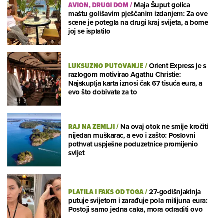
AVION, DRUGI DOM
/
Maja Šuput golica
maštu golišavim pješčanim izdanjem: Za ove
scene je potegla na drugi kraj svijeta, a bome
joj se isplatilo
LUKSUZNO PUTOVANJE
/
Orient Express je s
razlogom motivirao Agathu Christie:
Najskuplja karta iznosi čak 67 tisuća eura, a
evo što dobivate za to
RAJ NA ZEMLJI
/
Na ovaj otok ne smije kročiti
nijedan muškarac, a evo i zašto: Poslovni
pothvat uspješne poduzetnice promijenio
svijet
PLATILA I FAKS OD TOGA
/
27-godišnjakinja
putuje svijetom i zarađuje pola milijuna eura:
Postoji samo jedna caka, mora odraditi ovo