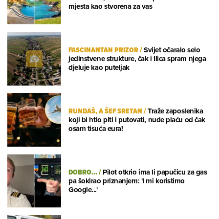
mjesta kao stvorena za vas
FASCINANTAN PRIZOR
/
Svijet očaralo selo
jedinstvene strukture, čak i Ilica spram njega
djeluje kao puteljak
RUNDAŠ, A ŠEF SRETAN
/
Traže zaposlenika
koji bi htio piti i putovati, nude plaću od čak
osam tisuća eura!
DOBRO...
/
Pilot otkrio ima li papučicu za gas
pa šokirao priznanjem: 'I mi koristimo
Google...'