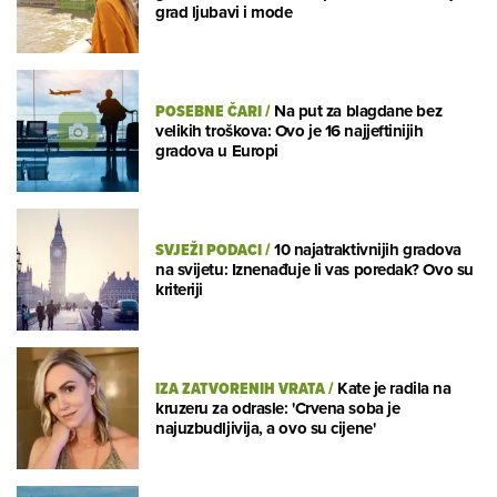
grad ljubavi i mode
POSEBNE ČARI
/
Na put za blagdane bez
velikih troškova: Ovo je 16 najjeftinijih
gradova u Europi
SVJEŽI PODACI
/
10 najatraktivnijih gradova
na svijetu: Iznenađuje li vas poredak? Ovo su
kriteriji
IZA ZATVORENIH VRATA
/
Kate je radila na
kruzeru za odrasle: 'Crvena soba je
najuzbudljivija, a ovo su cijene'