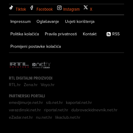
Tiktok
Facebook
Instagram
X
Impressum
Oglašavanje
Uvjeti korištenja
Politika kolačića
Pravila privatnosti
Kontakt
RSS
Promijeni postavke kolačića
RTL DIGITALNI PROIZVODI
RTL.hr
Zena.hr
Voyo.hr
PARTNERSKI PORTALI
emedjimurje.net.hr
sib.net.hr
kaportal.net.hr
varazdinski.net.hr
riportal.net.hr
dubrovackidnevnik.net.hr
eZadar.net.hr
nu.net.hr
likaclub.net.hr