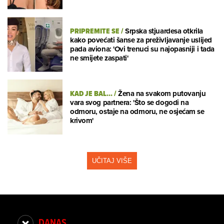
PRIPREMITE SE
/
Srpska stjuardesa otkrila
kako povećati šanse za preživljavanje uslijed
pada aviona: 'Ovi trenuci su najopasniji i tada
ne smijete zaspati'
KAD JE BAL...
/
Žena na svakom putovanju
vara svog partnera: 'Što se dogodi na
odmoru, ostaje na odmoru, ne osjećam se
krivom'
UČITAJ VIŠE
DANAS