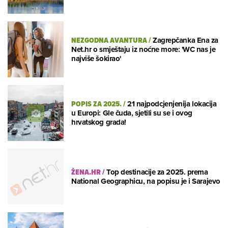
NEZGODNA AVANTURA
/
Zagrepčanka Ena za
Net.hr o smještaju iz noćne more: 'WC nas je
najviše šokirao'
POPIS ZA 2025.
/
21 najpodcjenjenija lokacija
u Europi: Gle čuda, sjetili su se i ovog
hrvatskog grada!
ŽENA.HR
/
Top destinacije za 2025. prema
National Geographicu, na popisu je i Sarajevo