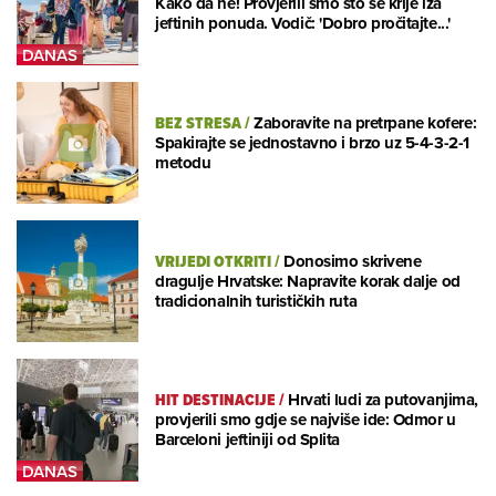
Kako da ne! Provjerili smo što se krije iza
jeftinih ponuda. Vodič: 'Dobro pročitajte...'
BEZ STRESA
/
Zaboravite na pretrpane kofere:
Spakirajte se jednostavno i brzo uz 5-4-3-2-1
metodu
VRIJEDI OTKRITI
/
Donosimo skrivene
dragulje Hrvatske: Napravite korak dalje od
tradicionalnih turističkih ruta
HIT DESTINACIJE
/
Hrvati ludi za putovanjima,
provjerili smo gdje se najviše ide: Odmor u
Barceloni jeftiniji od Splita