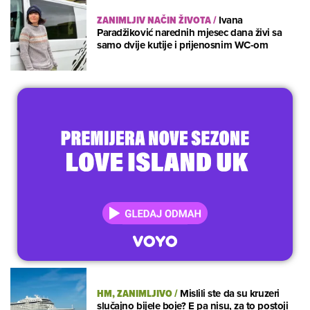
ZANIMLJIV NAČIN ŽIVOTA
/
Ivana
Paradžiković narednih mjesec dana živi sa
samo dvije kutije i prijenosnim WC-om
HM, ZANIMLJIVO
/
Mislili ste da su kruzeri
slučajno bijele boje? E pa nisu, za to postoji