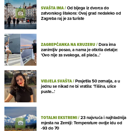
SVAŠTA IMA
/
Od bijega iz dvorca do
zatvorskog štakora: Ovaj grad nedaleko od
Zagreba raj je za turiste
ZAGREPČANKA NA KRUZERU
/
Dora ima
zanimljiv posao, a nama je otkrila detalje:
'Ovo nije za svakoga, ali plaća...'
VIDJELA SVAŠTA
/
Posjetila 50 zemalja, a u
jednu se nikad ne bi vratila: 'Tišina, ulice
puste...'
TOTALNI EKSTREMI
/
23 najvruća i najhladnija
mjesta na Zemlji: Temperature ovdje idu od
-93 do 70