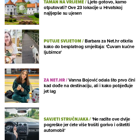
TAMAN NA VRIJEME
/
Ljeto gotovo, kamo
otputovati? Ove 23 lokacije u Hrvatskoj
najljepše su ujesen
PUTUJE SVIJETOM
/
Barbara za Net.hr otkrila
kako do besplatnog smještaja: 'Čuvam kućne
ljubimce'
ZA NET.HR
/
Vanna Bojović odala što prvo čini
kad dođe na destinaciju, ali i kako pobjeđuje
jet lag
SAVJETI STRUČNJAKA
/
'Ne radite ove dvije
pogreške jer ćete više trošiti gorivo i oštetiti
automobil'