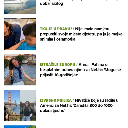
dobar razlog
TKO JE U PRAVU?
/
Nije imala namjeru
prepustiti svoje mjesto djetetu, pa ju je majka
snimila i osramotila
ISTRAŽILE EUROPU
/
Anna i Fatima o
besplatnim putovanjima za Net.hr: 'Mogu se
prijaviti 18-godišnjaci'
IZVRSNA PRILIKA
/
Hrvatice koje su radile u
Americi za Net.hr: 'Zaradila 800 do 1000
dolara tjedno'