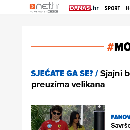
SPORT
H
#
MO
Sjajni 
SJEĆATE GA SE?
/
preuzima velikana
FANOV
Savrše