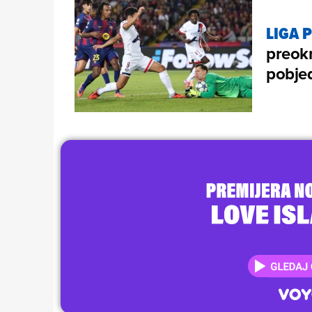
LIGA 
preokr
pobjed