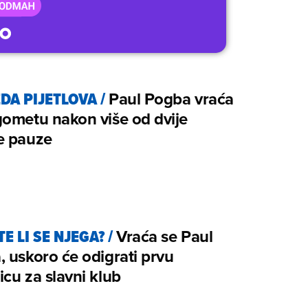
ZDA PIJETLOVA
/
Paul Pogba vraća
ometu nakon više od dvije
e pauze
E LI SE NJEGA?
/
Vraća se Paul
 uskoro će odigrati prvu
cu za slavni klub