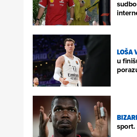
sudbon
intern
LOŠA 
u fini
poraz
BIZAR
sport.