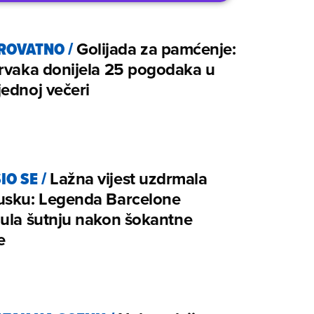
ROVATNO
/
Golijada za pamćenje:
rvaka donijela 25 pogodaka u
ednoj večeri
IO SE
/
Lažna vijest uzdrmala
usku: Legenda Barcelone
ula šutnju nakon šokantne
e