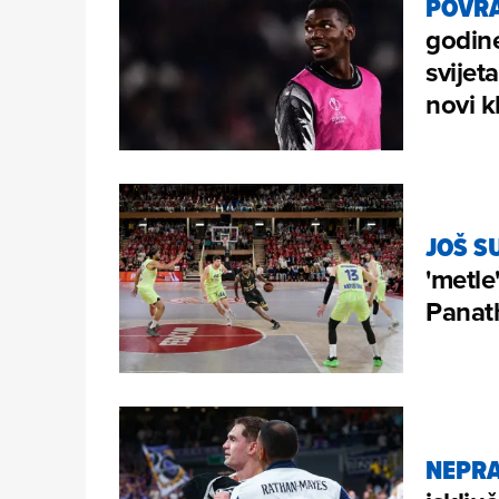
POVRA
godine
svijet
novi k
JOŠ S
'metl
Panat
NEPR