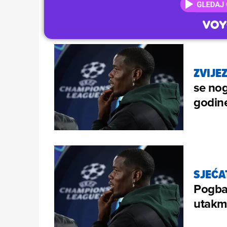
ZVIJE
se nog
godin
SJEĆAT
Pogba,
utakmi