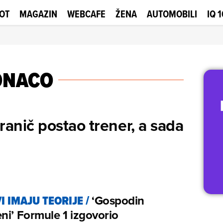
OT
MAGAZIN
WEBCAFE
ŽENA
AUTOMOBILI
IQ 
NACO
branič postao trener, a sada
I IMAJU TEORIJE
/
‘Gospodin
ni’ Formule 1 izgovorio