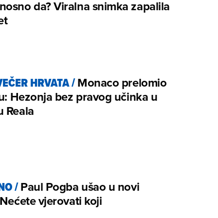
osno da? Viralna snimka zapalila
et
VEČER HRVATA
/
Monaco prelomio
šu: Hezonja bez pravog učinka u
u Reala
NO
/
Paul Pogba ušao u novi
 Nećete vjerovati koji