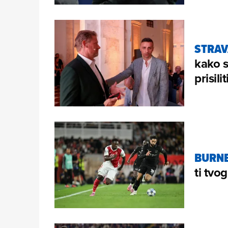
STRAV
kako s
prisili
BURNE
ti tvo