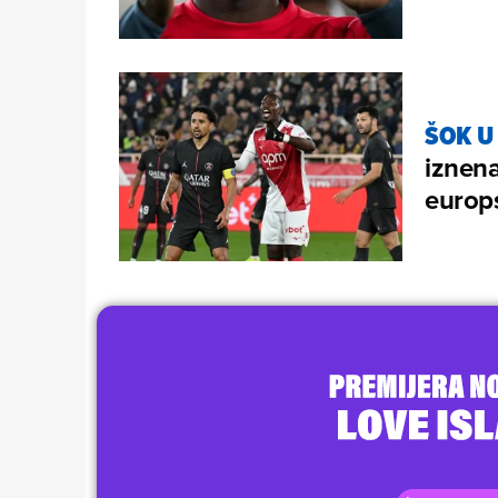
ŠOK U
iznen
europ