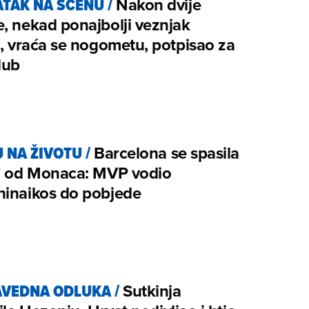
TAK NA SCENU
/
Nakon dvije
, nekad ponajbolji veznjak
a, vraća se nogometu, potpisao za
lub
U NA ŽIVOTU
/
Barcelona se spasila
e' od Monaca: MVP vodio
hinaikos do pobjede
AVEDNA ODLUKA
/
Sutkinja