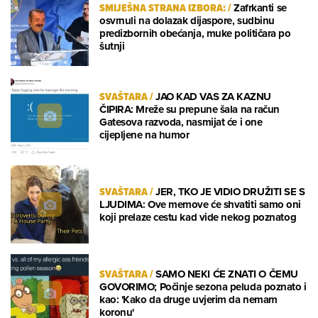
SMIJEŠNA STRANA IZBORA:
/
Zafrkanti se
osvrnuli na dolazak dijaspore, sudbinu
predizbornih obećanja, muke političara po
šutnji
SVAŠTARA
/
JAO KAD VAS ZA KAZNU
ČIPIRA: Mreže su prepune šala na račun
Gatesova razvoda, nasmijat će i one
cijepljene na humor
SVAŠTARA
/
JER, TKO JE VIDIO DRUŽITI SE S
LJUDIMA: Ove memove će shvatiti samo oni
koji prelaze cestu kad vide nekog poznatog
SVAŠTARA
/
SAMO NEKI ĆE ZNATI O ČEMU
GOVORIMO; Počinje sezona peluda poznato i
kao: 'Kako da druge uvjerim da nemam
koronu'