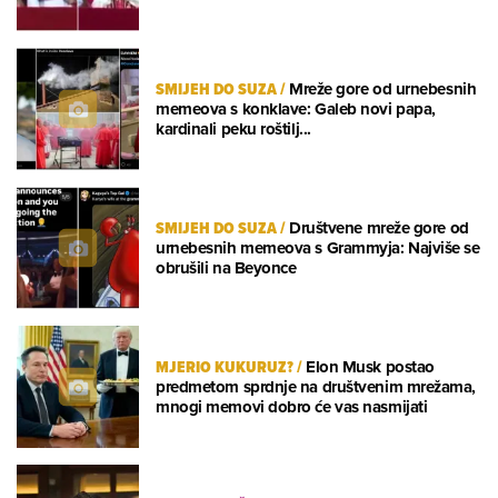
SMIJEH DO SUZA
/
Mreže gore od urnebesnih
memeova s konklave: Galeb novi papa,
kardinali peku roštilj...
SMIJEH DO SUZA
/
Društvene mreže gore od
urnebesnih memeova s Grammyja: Najviše se
obrušili na Beyonce
MJERIO KUKURUZ?
/
Elon Musk postao
predmetom sprdnje na društvenim mrežama,
mnogi memovi dobro će vas nasmijati