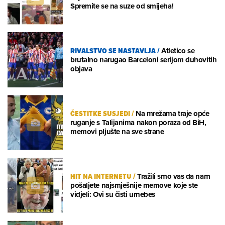
Spremite se na suze od smijeha!
RIVALSTVO SE NASTAVLJA
/
Atletico se
brutalno narugao Barceloni serijom duhovitih
objava
ČESTITKE SUSJEDI
/
Na mrežama traje opće
ruganje s Talijanima nakon poraza od BiH,
memovi pljušte na sve strane
HIT NA INTERNETU
/
Tražili smo vas da nam
pošaljete najsmješnije memove koje ste
vidjeli: Ovi su čisti urnebes