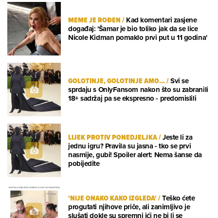
MEME JE ROĐEN
/
Kad komentari zasjene
događaj: 'Šamar je bio toliko jak da se lice
Nicole Kidman pomaklo prvi put u 11 godina'
GOLOTINJE, GOLOTINJE AMO...
/
Svi se
sprdaju s OnlyFansom nakon što su zabranili
18+ sadržaj pa se ekspresno - predomislili
LIJEK PROTIV PONEDJELJKA
/
Jeste li za
jednu igru? Pravila su jasna - tko se prvi
nasmije, gubi! Spoiler alert: Nema šanse da
pobijedite
'NIJE ONAKO KAKO IZGLEDA'
/
Teško ćete
progutati njihove priče, ali zanimljivo je
slušati dokle su spremni ići ne bi li se