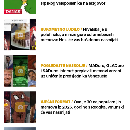
srpskog veleposlanika na razgovor
RUKOMETNO LUDILO
/
Hrvatska je u
polufinalu, a mreže gore od urnebesnih
memova: Neki će vas baš dobro nasmijati
POGLEDAJTE NAJBOLJE
/
MADuro, GLADuro
i SADuro: Internet preplavili memovi vezani
uz uhićenje predsjednika Venezuele
VJEČNI FORMAT
/
Ovo je 30 najpopularnijih
memova iz 2025. godine s Reddita, vrhunski
će vas nasmijati