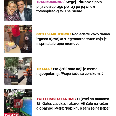
TRAGIKOMIČNO
/
Sergej Trifunović prvo
prijavio suprugu policiji pa joj onda
fotošopirao glavu na meme
GOTH SLAVLJENICA
/
Pogledajte kako danas
izgleda djevojka s legendarne fotke koja je
inspirirala brojne memove
TIKTALK
/
Provjerili smo koji je meme
najpopularniji: 'Frajer šeće sa ženskom...'
TWITTERAŠI U EKSTAZI
/
IT-jevci na mukama,
Bill Gates zasukao rukave. Hit šale na račun
globalnog kvara: 'Popiknuo sam se na kabel'