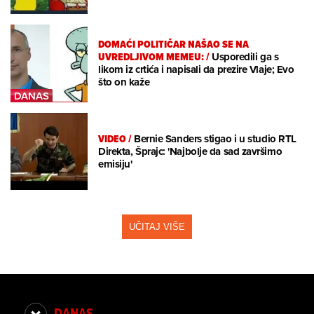
DOMAĆI POLITIČAR NAŠAO SE NA
UVREDLJIVOM MEMEU:
/
Usporedili ga s
likom iz crtića i napisali da prezire Vlaje; Evo
što on kaže
VIDEO
/
Bernie Sanders stigao i u studio RTL
Direkta, Šprajc: 'Najbolje da sad završimo
emisiju'
UČITAJ VIŠE
DANAS