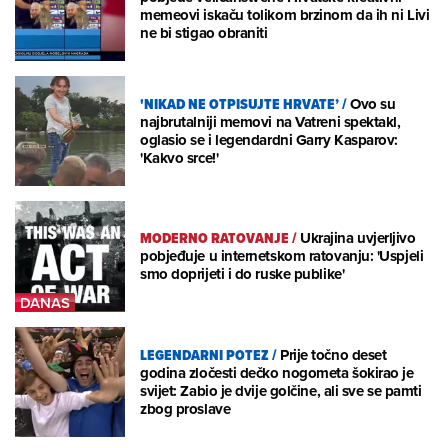
memeovi iskaču tolikom brzinom da ih ni Livi
ne bi stigao obraniti
'NIKAD NE OTPISUJTE HRVATE’
/
Ovo su
najbrutalniji memovi na Vatreni spektakl,
oglasio se i legendardni Garry Kasparov:
'Kakvo srce!'
MODERNO RATOVANJE
/
Ukrajina uvjerljivo
pobjeđuje u internetskom ratovanju: 'Uspjeli
smo doprijeti i do ruske publike'
LEGENDARNI POTEZ
/
Prije točno deset
godina zločesti dečko nogometa šokirao je
svijet: Zabio je dvije golčine, ali sve se pamti
zbog proslave