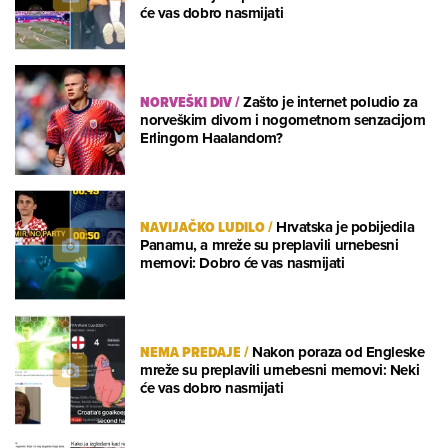
će vas dobro nasmijati
NORVEŠKI DIV
/
Zašto je internet poludio za
norveškim divom i nogometnom senzacijom
Erlingom Haalandom?
NAVIJAČKO LUDILO
/
Hrvatska je pobijedila
Panamu, a mreže su preplavili urnebesni
memovi: Dobro će vas nasmijati
NEMA PREDAJE
/
Nakon poraza od Engleske
mreže su preplavili urnebesni memovi: Neki
će vas dobro nasmijati