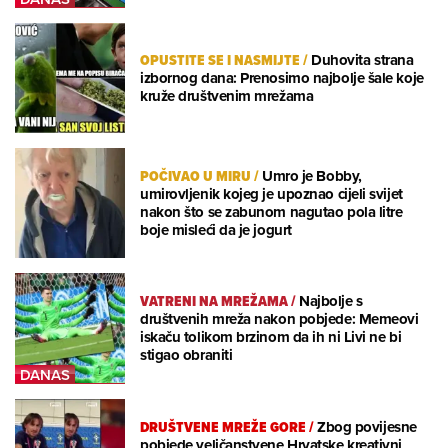
OPUSTITE SE I NASMIJTE
/
Duhovita strana
izbornog dana: Prenosimo najbolje šale koje
kruže društvenim mrežama
POČIVAO U MIRU
/
Umro je Bobby,
umirovljenik kojeg je upoznao cijeli svijet
nakon što se zabunom nagutao pola litre
boje misleći da je jogurt
VATRENI NA MREŽAMA
/
Najbolje s
društvenih mreža nakon pobjede: Memeovi
iskaču tolikom brzinom da ih ni Livi ne bi
stigao obraniti
DRUŠTVENE MREŽE GORE
/
Zbog povijesne
pobjede veličanstvene Hrvatske kreativni