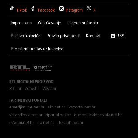
Tiktok
Facebook
Instagram
X
Impressum
Oglašavanje
Uvjeti korištenja
Politika kolačića
Pravila privatnosti
Kontakt
RSS
Promijeni postavke kolačića
RTL DIGITALNI PROIZVODI
RTL.hr
Zena.hr
Voyo.hr
PARTNERSKI PORTALI
emedjimurje.net.hr
sib.net.hr
kaportal.net.hr
varazdinski.net.hr
riportal.net.hr
dubrovackidnevnik.net.hr
eZadar.net.hr
nu.net.hr
likaclub.net.hr