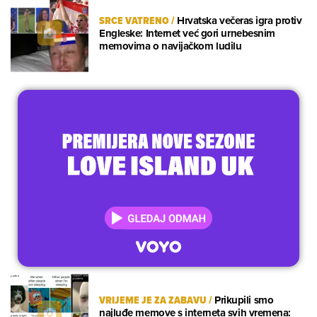
SRCE VATRENO
/
Hrvatska večeras igra protiv
Engleske: Internet već gori urnebesnim
memovima o navijačkom ludilu
VRIJEME JE ZA ZABAVU
/
Prikupili smo
najluđe memove s interneta svih vremena: