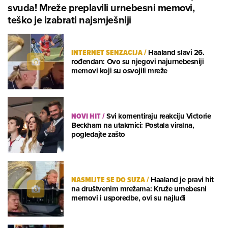
svuda! Mreže preplavili urnebesni memovi,
teško je izabrati najsmješniji
INTERNET SENZACIJA
/
Haaland slavi 26.
rođendan: Ovo su njegovi najurnebesniji
memovi koji su osvojili mreže
NOVI HIT
/
Svi komentiraju reakciju Victorie
Beckham na utakmici: Postala viralna,
pogledajte zašto
NASMIJTE SE DO SUZA
/
Haaland je pravi hit
na društvenim mrežama: Kruže urnebesni
memovi i usporedbe, ovi su najluđi