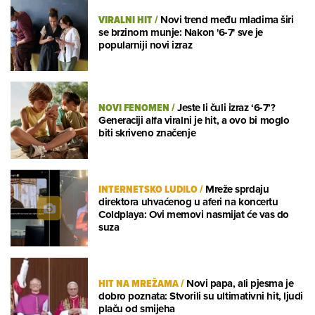
VIRALNI HIT
/
Novi trend među mladima širi
se brzinom munje: Nakon '6-7' sve je
popularniji novi izraz
NOVI FENOMEN
/
Jeste li čuli izraz ‘6-7’?
Generaciji alfa viralni je hit, a ovo bi moglo
biti skriveno značenje
INTERNETSKO LUDILO
/
Mreže sprdaju
direktora uhvaćenog u aferi na koncertu
Coldplaya: Ovi memovi nasmijat će vas do
suza
HIT NA MREŽAMA
/
Novi papa, ali pjesma je
dobro poznata: Stvorili su ultimativni hit, ljudi
plaču od smijeha