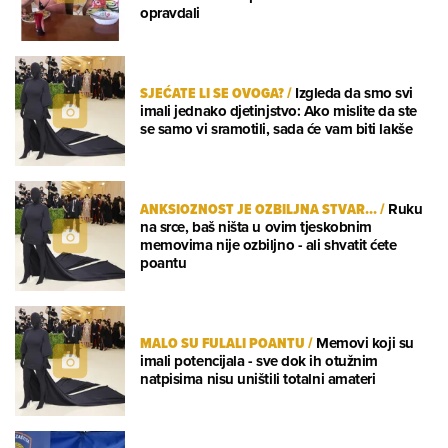
opravdali
SJEĆATE LI SE OVOGA?
/
Izgleda da smo svi
imali jednako djetinjstvo: Ako mislite da ste
se samo vi sramotili, sada će vam biti lakše
ANKSIOZNOST JE OZBILJNA STVAR...
/
Ruku
na srce, baš ništa u ovim tjeskobnim
memovima nije ozbiljno - ali shvatit ćete
poantu
MALO SU FULALI POANTU
/
Memovi koji su
imali potencijala - sve dok ih otužnim
natpisima nisu uništili totalni amateri