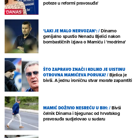
poteze u reformi pravosuđa'
'LAKI JE MALO NERVOZAN':
/
Dinamo
genijalno spustio Nenadu Bjelici nakon
bombastičnih izjava o Mamiću i 'modrima'
ŠTO ZAPRAVO ZNAČI I KOLIKO JE UISTINU
OTROVNA MAMIĆEVA PORUKA?
/
Bjelica je
bivši. A jednu ironičnu stvar morate zapamtiti
MAMIĆ DOŽIVIO NESREĆU U BIH:
/
Bivši
čelnik Dinama i bjegunac od hrvatskog
pravosuđa sudjelovao u sudaru