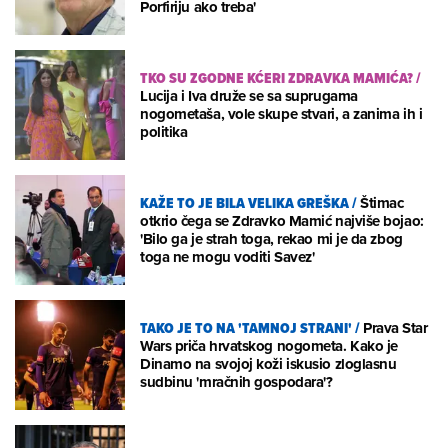
Porfiriju ako treba'
TKO SU ZGODNE KĆERI ZDRAVKA MAMIĆA?
/
Lucija i Iva druže se sa suprugama
nogometaša, vole skupe stvari, a zanima ih i
politika
KAŽE TO JE BILA VELIKA GREŠKA
/
Štimac
otkrio čega se Zdravko Mamić najviše bojao:
'Bilo ga je strah toga, rekao mi je da zbog
toga ne mogu voditi Savez'
TAKO JE TO NA 'TAMNOJ STRANI'
/
Prava Star
Wars priča hrvatskog nogometa. Kako je
Dinamo na svojoj koži iskusio zloglasnu
sudbinu 'mračnih gospodara'?