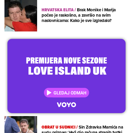
HRVATSKA ELITA
/
Brak Monike i Marija
počeo je raskošno, a završio na svim
naslovnicama: Kako je sve izgledalo?
OBRAT U SUDNICI
/
Sin Zdravka Mamića na
sudu priznao: Veći dio računa stranih tvrtki