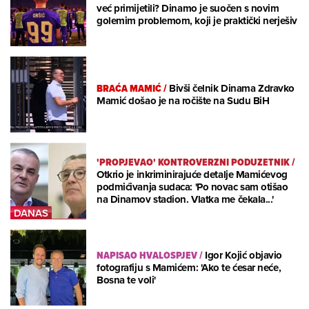
već primijetili? Dinamo je suočen s novim
golemim problemom, koji je praktički nerješiv
BRAĆA MAMIĆ
/
Bivši čelnik Dinama Zdravko
Mamić došao je na ročište na Sudu BiH
'PROPJEVAO' KONTROVERZNI PODUZETNIK
/
Otkrio je inkriminirajuće detalje Mamićevog
podmićivanja sudaca: 'Po novac sam otišao
na Dinamov stadion. Vlatka me čekala...'
NAPISAO HVALOSPJEV
/
Igor Kojić objavio
fotografiju s Mamićem: 'Ako te ćesar neće,
Bosna te voli'