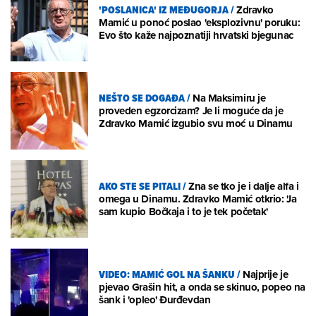
'POSLANICA' IZ MEĐUGORJA
/
Zdravko
Mamić u ponoć poslao 'eksplozivnu' poruku:
Evo što kaže najpoznatiji hrvatski bjegunac
NEŠTO SE DOGAĐA
/
Na Maksimiru je
proveden egzorcizam? Je li moguće da je
Zdravko Mamić izgubio svu moć u Dinamu
AKO STE SE PITALI
/
Zna se tko je i dalje alfa i
omega u Dinamu. Zdravko Mamić otkrio: 'Ja
sam kupio Bočkaja i to je tek početak'
VIDEO: MAMIĆ GOL NA ŠANKU
/
Najprije je
pjevao Grašin hit, a onda se skinuo, popeo na
šank i 'opleo' Đurđevdan