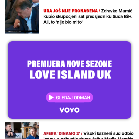
URA JOŠ NIJE PRONAĐENA
/
Zdravko Mamić
kupio skupocjeni sat predsjedniku Suda BiH.
Ali, to 'nije bio mito'
AFERA 'DINAMO 2'
/
Visoki kazneni sud odbio