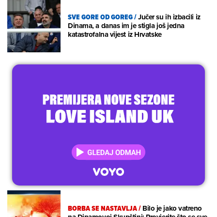
SVE GORE OD GOREG
/
Jučer su ih izbacili iz
Dinama, a danas im je stigla još jedna
katastrofalna vijest iz Hrvatske
BORBA SE NASTAVLJA
/
Bilo je jako vatreno
na Dinamovoj Skupštini: Provjerite što se sve