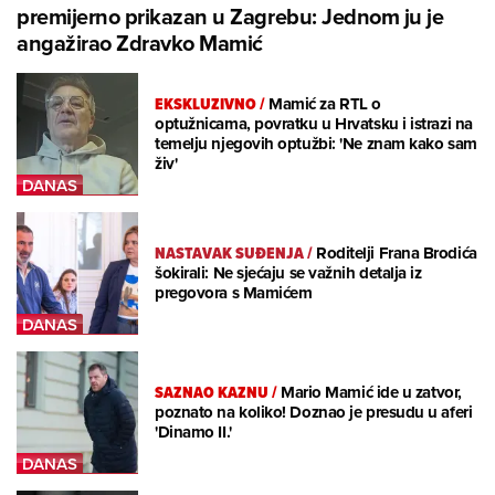
premijerno prikazan u Zagrebu: Jednom ju je
angažirao Zdravko Mamić
EKSKLUZIVNO
/
Mamić za RTL o
optužnicama, povratku u Hrvatsku i istrazi na
temelju njegovih optužbi: 'Ne znam kako sam
živ'
NASTAVAK SUĐENJA
/
Roditelji Frana Brodića
šokirali: Ne sjećaju se važnih detalja iz
pregovora s Mamićem
SAZNAO KAZNU
/
Mario Mamić ide u zatvor,
poznato na koliko! Doznao je presudu u aferi
'Dinamo II.'