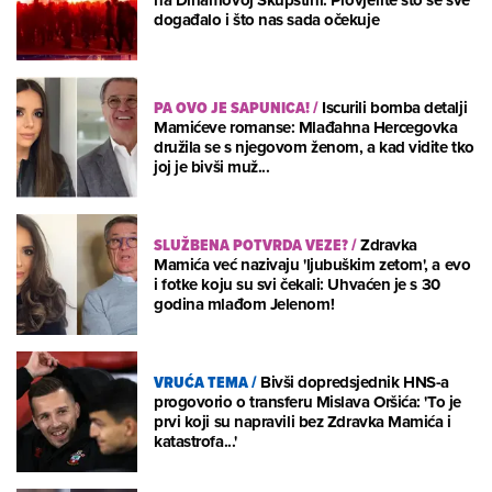
događalo i što nas sada očekuje
PA OVO JE SAPUNICA!
/
Iscurili bomba detalji
Mamićeve romanse: Mlađahna Hercegovka
družila se s njegovom ženom, a kad vidite tko
joj je bivši muž...
SLUŽBENA POTVRDA VEZE?
/
Zdravka
Mamića već nazivaju 'ljubuškim zetom', a evo
i fotke koju su svi čekali: Uhvaćen je s 30
godina mlađom Jelenom!
VRUĆA TEMA
/
Bivši dopredsjednik HNS-a
progovorio o transferu Mislava Oršića: 'To je
prvi koji su napravili bez Zdravka Mamića i
katastrofa...'