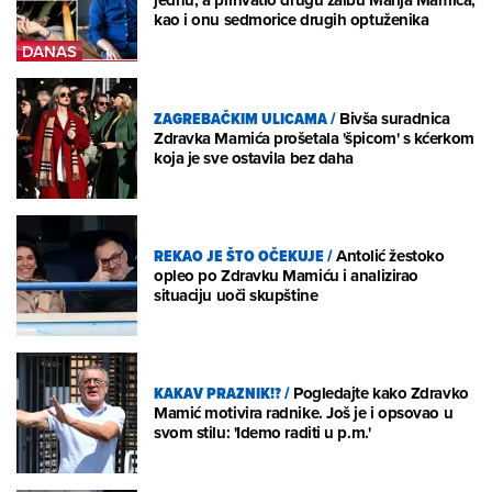
jednu, a prihvatio drugu žalbu Marija Mamića,
kao i onu sedmorice drugih optuženika
ZAGREBAČKIM ULICAMA
/
Bivša suradnica
Zdravka Mamića prošetala 'špicom' s kćerkom
koja je sve ostavila bez daha
REKAO JE ŠTO OČEKUJE
/
Antolić žestoko
opleo po Zdravku Mamiću i analizirao
situaciju uoči skupštine
KAKAV PRAZNIK!?
/
Pogledajte kako Zdravko
Mamić motivira radnike. Još je i opsovao u
svom stilu: 'Idemo raditi u p.m.'