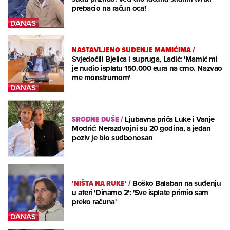
prebacio na račun oca!
NASTAVLJENO SUĐENJE MAMIĆIMA
/
Svjedočili Bjelica i supruga, Ladić: 'Mamić mi
je nudio isplatu 150.000 eura na crno. Nazvao
me monstrumom'
SRODNE DUŠE
/
Ljubavna priča Luke i Vanje
Modrić: Nerazdvojni su 20 godina, a jedan
poziv je bio sudbonosan
'NIŠTA NA RUKE'
/
Boško Balaban na suđenju
u aferi 'Dinamo 2': 'Sve isplate primio sam
preko računa'