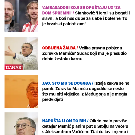
'AMBASADORI KOJI SE OPUŠTAJU UZ 'ZA
DOM SPREMNI'
/
Stanković: 'Heroji su bogati i
slavni, a boli nas dupe za slabe i bolesne. To
je hrvatski patriotizam'
ODBIJENA ŽALBA
/
Velika pravna pobjeda
Zdravka Mamića? Sudac koji mu je presudio
dobio žestoku kaznu
JAO, ŠTO MU SE DOGAĐA
/
Izdaja kakva se ne
pamti. Zdravku Mamiću dogodilo se nešto
što mu niti vidjelica iz Međugorja nije mogla
predvidjeti
NAPUŠTA LI ON TO BIH
/
Otkrio malo previše
detalja? Mamić planira put u Srbiju na večeru
s Aleksandrom Vučićem: 'Dat ću krv i njemu i