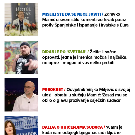
MISLILI STE DA SE NEĆE JAVITI
/
Zdravko
Mamić u svom stilu komentirao težak poraz
protiv Španjolske i ispadanje Hrvatske s Eura
DIRANJE PO 'SVETINJI'
/
Želite li sočno
opsovati, jedna je imenica možda i najčešća,
no oprez - mogao bi vas netko prebiti
PREOKRET
/
Odvjetnik Veljko Miljević o svojoj
ulozi i obratu u slučaju Mamić: 'Zasad mu se
obilo o glavu prozivanje osječkih sudaca'
DALIJA O UHIĆENJIMA SUDACA
/
'Alarm je
kada nam odbjegli bjegunac radi ključne