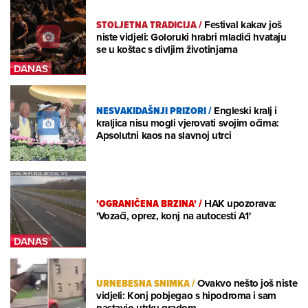
STOLJETNA TRADICIJA
/
Festival kakav još
niste vidjeli: Goloruki hrabri mladići hvataju
se u koštac s divljim životinjama
NESVAKIDAŠNJI PRIZORI
/
Engleski kralj i
kraljica nisu mogli vjerovati svojim očima:
Apsolutni kaos na slavnoj utrci
'OGRANIČENA BRZINA'
/
HAK upozorava:
'Vozači, oprez, konj na autocesti A1'
URNEBESNA SNIMKA
/
Ovakvo nešto još niste
vidjeli: Konj pobjegao s hipodroma i sam