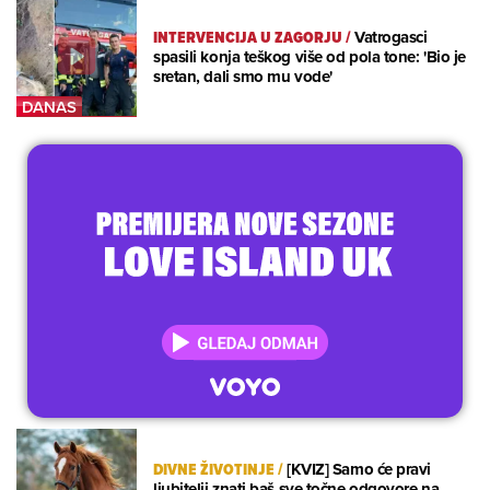
INTERVENCIJA U ZAGORJU
/
Vatrogasci
spasili konja teškog više od pola tone: 'Bio je
sretan, dali smo mu vode'
DIVNE ŽIVOTINJE
/
[KVIZ] Samo će pravi
ljubitelji znati baš sve točne odgovore na