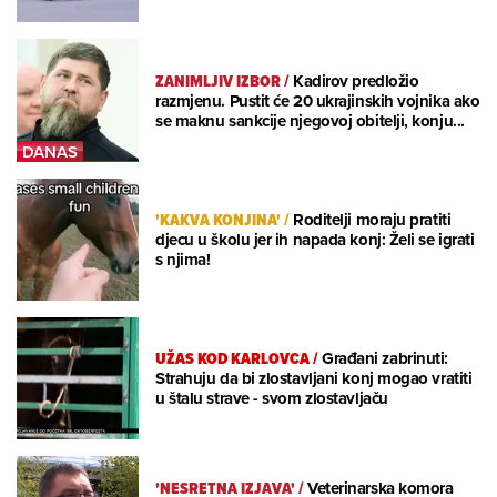
ZANIMLJIV IZBOR
/
Kadirov predložio
razmjenu. Pustit će 20 ukrajinskih vojnika ako
se maknu sankcije njegovoj obitelji, konju...
'KAKVA KONJINA'
/
Roditelji moraju pratiti
djecu u školu jer ih napada konj: Želi se igrati
s njima!
UŽAS KOD KARLOVCA
/
Građani zabrinuti:
Strahuju da bi zlostavljani konj mogao vratiti
u štalu strave - svom zlostavljaču
'NESRETNA IZJAVA'
/
Veterinarska komora