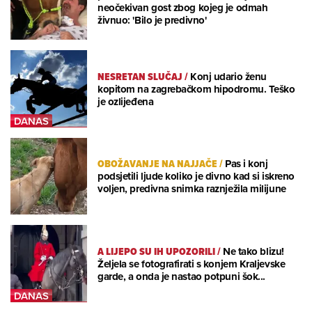
neočekivan gost zbog kojeg je odmah
živnuo: 'Bilo je predivno'
NESRETAN SLUČAJ
/
Konj udario ženu
kopitom na zagrebačkom hipodromu. Teško
je ozlijeđena
OBOŽAVANJE NA NAJJAČE
/
Pas i konj
podsjetili ljude koliko je divno kad si iskreno
voljen, predivna snimka raznježila milijune
A LIJEPO SU IH UPOZORILI
/
Ne tako blizu!
Željela se fotografirati s konjem Kraljevske
garde, a onda je nastao potpuni šok...