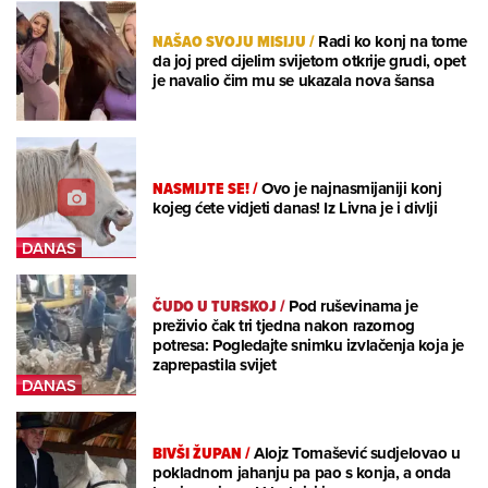
NAŠAO SVOJU MISIJU
/
Radi ko konj na tome
da joj pred cijelim svijetom otkrije grudi, opet
je navalio čim mu se ukazala nova šansa
NASMIJTE SE!
/
Ovo je najnasmijaniji konj
kojeg ćete vidjeti danas! Iz Livna je i divlji
ČUDO U TURSKOJ
/
Pod ruševinama je
preživio čak tri tjedna nakon razornog
potresa: Pogledajte snimku izvlačenja koja je
zaprepastila svijet
BIVŠI ŽUPAN
/
Alojz Tomašević sudjelovao u
pokladnom jahanju pa pao s konja, a onda