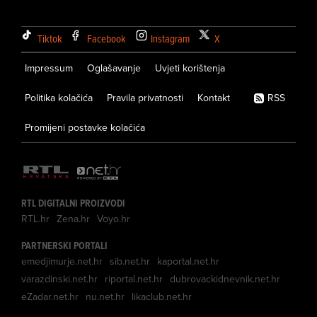
Tiktok
Facebook
Instagram
X
Impressum
Oglašavanje
Uvjeti korištenja
Politika kolačića
Pravila privatnosti
Kontakt
RSS
Promijeni postavke kolačića
RTL DIGITALNI PROIZVODI
RTL.hr
Zena.hr
Voyo.hr
PARTNERSKI PORTALI
emedjimurje.net.hr
sib.net.hr
kaportal.net.hr
varazdinski.net.hr
riportal.net.hr
dubrovackidnevnik.net.hr
eZadar.net.hr
nu.net.hr
likaclub.net.hr