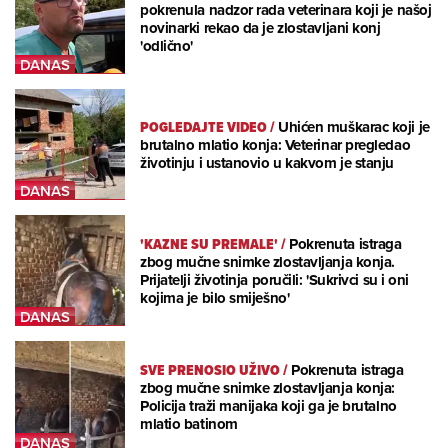
pokrenula nadzor rada veterinara koji je našoj
novinarki rekao da je zlostavljani konj
'odlično'
POGLEDAJTE VIDEO
/
Uhićen muškarac koji je
brutalno mlatio konja: Veterinar pregledao
životinju i ustanovio u kakvom je stanju
'KAZNE SU PREMALE'
/
Pokrenuta istraga
zbog mučne snimke zlostavljanja konja.
Prijatelji životinja poručili: 'Sukrivci su i oni
kojima je bilo smiješno'
SVE PRENOSIO UŽIVO
/
Pokrenuta istraga
zbog mučne snimke zlostavljanja konja:
Policija traži manijaka koji ga je brutalno
mlatio batinom