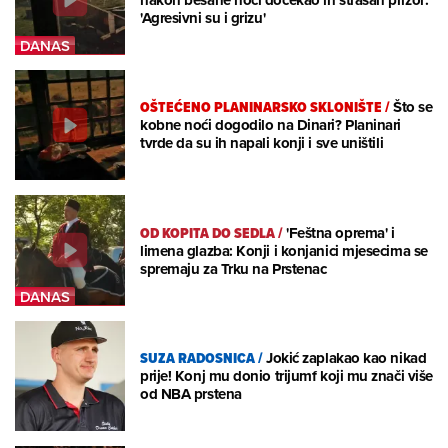
'Agresivni su i grizu'
OŠTEĆENO PLANINARSKO SKLONIŠTE
/
Što se
kobne noći dogodilo na Dinari? Planinari
tvrde da su ih napali konji i sve uništili
OD KOPITA DO SEDLA
/
'Feštna oprema' i
limena glazba: Konji i konjanici mjesecima se
spremaju za Trku na Prstenac
SUZA RADOSNICA
/
Jokić zaplakao kao nikad
prije! Konj mu donio trijumf koji mu znači više
od NBA prstena