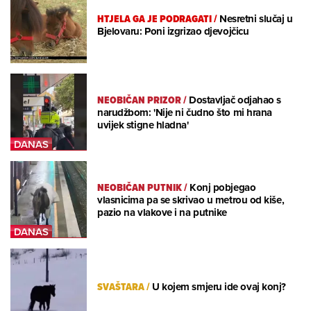
HTJELA GA JE PODRAGATI
/
Nesretni slučaj u
Bjelovaru: Poni izgrizao djevojčicu
NEOBIČAN PRIZOR
/
Dostavljač odjahao s
narudžbom: 'Nije ni čudno što mi hrana
uvijek stigne hladna'
NEOBIČAN PUTNIK
/
Konj pobjegao
vlasnicima pa se skrivao u metrou od kiše,
pazio na vlakove i na putnike
SVAŠTARA
/
U kojem smjeru ide ovaj konj?