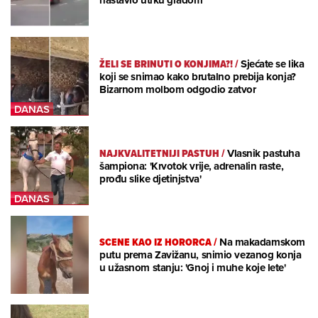
nastavio utrku gradom
ŽELI SE BRINUTI O KONJIMA?!
/
Sjećate se lika
koji se snimao kako brutalno prebija konja?
Bizarnom molbom odgodio zatvor
NAJKVALITETNIJI PASTUH
/
Vlasnik pastuha
šampiona: 'Krvotok vrije, adrenalin raste,
prođu slike djetinjstva'
SCENE KAO IZ HORORCA
/
Na makadamskom
putu prema Zavižanu, snimio vezanog konja
u užasnom stanju: 'Gnoj i muhe koje lete'