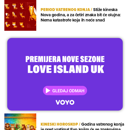
PERIOD VATRENOG KONJA
/
Stiže kineska
Nova godina, a za četiri znaka bit će olujna:
Nema katastrofe koja ih neće snaći
KINESKI HOROSKOP
/
Godina vatrenog konja
je pred vratima! Evo kojim će se znakovima