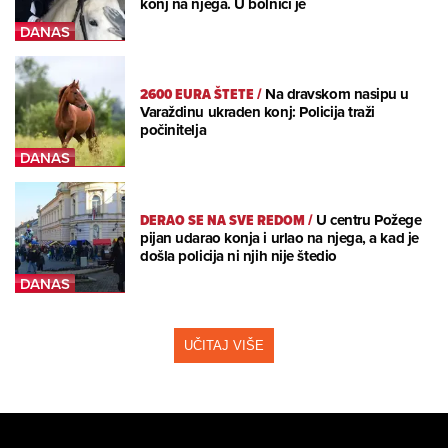
konj na njega. U bolnici je
2600 EURA ŠTETE
/
Na dravskom nasipu u
Varaždinu ukraden konj: Policija traži
počinitelja
DERAO SE NA SVE REDOM
/
U centru Požege
pijan udarao konja i urlao na njega, a kad je
došla policija ni njih nije štedio
UČITAJ VIŠE