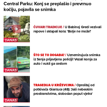
Central Parku: Konj se preplašio i prevrnuo
kočiju, pojavila se snimka
ČUVARI TRADICIJE
/
U Babinoj Gredi vezivali
repove i sklapali kola: 'Bolje ne može!'
ŠTO SE TO DOGAĐA?
/
Uznemirujuća snimka
iz Senja prijavljena policiji! Vezali konja za
auto i vukli ga cestom
TRAGEDIJA U KRIŽEVCIMA
/
Oproštaj od
potkivača Gianluce (48): 'Jaši nebeskim
prostranstvima, slobodan poput vjetra'