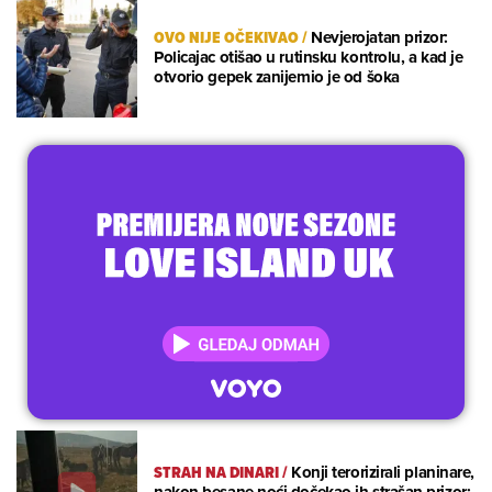
OVO NIJE OČEKIVAO
/
Nevjerojatan prizor:
Policajac otišao u rutinsku kontrolu, a kad je
otvorio gepek zanijemio je od šoka
STRAH NA DINARI
/
Konji terorizirali planinare,
nakon besane noći dočekao ih strašan prizor: