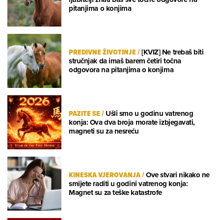
pitanjima o konjima
PREDIVNE ŽIVOTINJE
/
[KVIZ] Ne trebaš biti
stručnjak da imaš barem četiri točna
odgovora na pitanjima o konjima
PAZITE SE
/
Ušli smo u godinu vatrenog
konja: Ova dva broja morate izbjegavati,
magneti su za nesreću
KINESKA VJEROVANJA
/
Ove stvari nikako ne
smijete raditi u godini vatrenog konja:
Magnet su za teške katastrofe