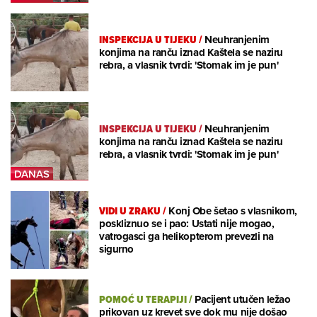
INSPEKCIJA U TIJEKU
/
Neuhranjenim
konjima na ranču iznad Kaštela se naziru
rebra, a vlasnik tvrdi: 'Stomak im je pun'
INSPEKCIJA U TIJEKU
/
Neuhranjenim
konjima na ranču iznad Kaštela se naziru
rebra, a vlasnik tvrdi: 'Stomak im je pun'
VIDI U ZRAKU
/
Konj Obe šetao s vlasnikom,
poskliznuo se i pao: Ustati nije mogao,
vatrogasci ga helikopterom prevezli na
sigurno
POMOĆ U TERAPIJI
/
Pacijent utučen ležao
prikovan uz krevet sve dok mu nije došao