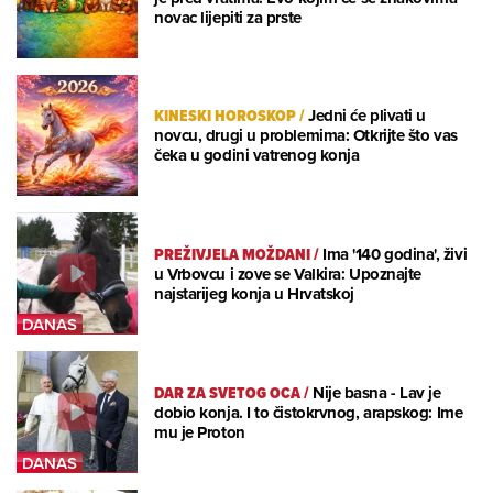
novac lijepiti za prste
KINESKI HOROSKOP
/
Jedni će plivati u
novcu, drugi u problemima: Otkrijte što vas
čeka u godini vatrenog konja
PREŽIVJELA MOŽDANI
/
Ima '140 godina', živi
u Vrbovcu i zove se Valkira: Upoznajte
najstarijeg konja u Hrvatskoj
DAR ZA SVETOG OCA
/
Nije basna - Lav je
dobio konja. I to čistokrvnog, arapskog: Ime
mu je Proton