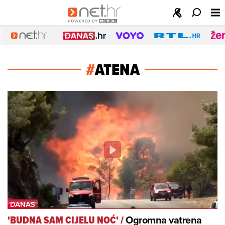
#
ATENA
Ogromna vatrena
'BUDNA SAM CIJELU NOĆ'
/