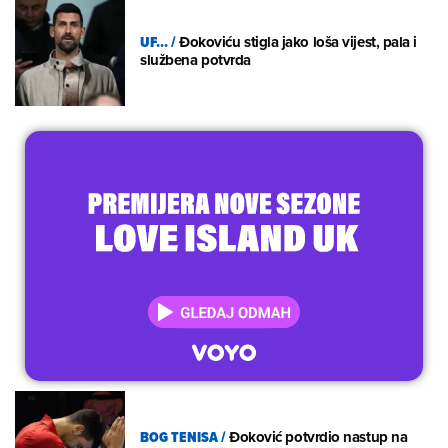
UF...
/
Đokoviću stigla jako loša vijest, pala i
službena potvrda
BOG TENISA
/
Đoković potvrdio nastup na