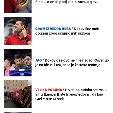
Finalu, a onda podijelio bizarnu objavu
GROM IZ VEDRA NEBA
/
Đokovićev meč
otkazan zbog sigurnosnih razloga
JAO
/
Đoković se ovome nije nadao: Osvanuo
je na tribini i uslijedila je žestoka reakcija
VELIKA POBUNA
/
Hrvati po radnim satima u
vrhu Europe: Biste li prosvjedovali, da kao
Grci radite 13 sati?