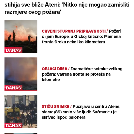
stihija sve bliže Ateni: 'Nitko nije mogao zamisliti
razmjere ovog požara'
CRVENI STUPANJ PRIPRAVNOSTI
/
Požari
diljem Europe, u Grčkoj kritično: Plamena
fronta široka nekoliko kilometara
OBLACI DIMA
/
Dramatične snimke velikog
požara: Vatrena fronta se proteže na
kilometre
STIŽU SNIMKE
/
Pucnjava u centru Atene,
starac (89) ranio više ljudi: Sačmaricu je
skrivao ispod balonera