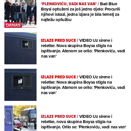
'PLENKOVIĆU, VADI NAS VAN'
/
Bad Blue
Boysi optuženi za još jedno djelo: Procurili
njihovi iskazi, jedna izjava je bila temelj za
najtežu optužbu
IZLAZE PRED SUCE
/
VIDEO Uz sirene i
rešetke: Nova skupina Boysa stigla na
ispitivanje. Atenom se orilo: 'Plenkoviću, vadi
nas van'
IZLAZE PRED SUCE
/
VIDEO Uz sirene i
rešetke: Nova skupina Boysa stigla na
ispitivanje. Atenom se orilo: 'Plenkoviću, vadi
nas van'
IZLAZE PRED SUCE
/
VIDEO Uz sirene i
rešetke, nova skupina Boysa stigla na
ispitivanje. Orilo se: 'Plenkoviću, vadi nas van'