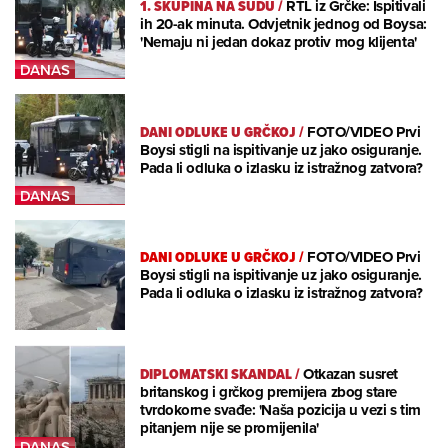
1. SKUPINA NA SUDU
/
RTL iz Grčke: Ispitivali
ih 20-ak minuta. Odvjetnik jednog od Boysa:
'Nemaju ni jedan dokaz protiv mog klijenta'
DANI ODLUKE U GRČKOJ
/
FOTO/VIDEO Prvi
Boysi stigli na ispitivanje uz jako osiguranje.
Pada li odluka o izlasku iz istražnog zatvora?
DANI ODLUKE U GRČKOJ
/
FOTO/VIDEO Prvi
Boysi stigli na ispitivanje uz jako osiguranje.
Pada li odluka o izlasku iz istražnog zatvora?
DIPLOMATSKI SKANDAL
/
Otkazan susret
britanskog i grčkog premijera zbog stare
tvrdokorne svađe: 'Naša pozicija u vezi s tim
pitanjem nije se promijenila'