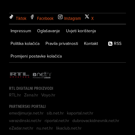
Tiktok
Facebook
Instagram
X
Impressum
Oglašavanje
Uvjeti korištenja
Politika kolačića
Pravila privatnosti
Kontakt
RSS
Promijeni postavke kolačića
RTL DIGITALNI PROIZVODI
RTL.hr
Zena.hr
Voyo.hr
PARTNERSKI PORTALI
emedjimurje.net.hr
sib.net.hr
kaportal.net.hr
varazdinski.net.hr
riportal.net.hr
dubrovackidnevnik.net.hr
eZadar.net.hr
nu.net.hr
likaclub.net.hr