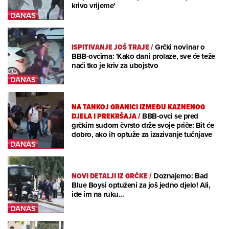
krivo vrijeme'
ISPITIVANJE JOŠ TRAJE
/
Grčki novinar o
BBB-ovcima: 'Kako dani prolaze, sve će teže
naći tko je kriv za ubojstvo
NA TANKOJ GRANICI IZMEĐU KAZNENOG
DJELA I PREKRŠAJA
/
BBB-ovci se pred
grčkim sudom čvrsto drže svoje priče: Bit će
dobro, ako ih optuže za izazivanje tučnjave
NOVI DETALJI IZ GRČKE
/
Doznajemo: Bad
Blue Boysi optuženi za još jedno djelo! Ali,
ide im na ruku...