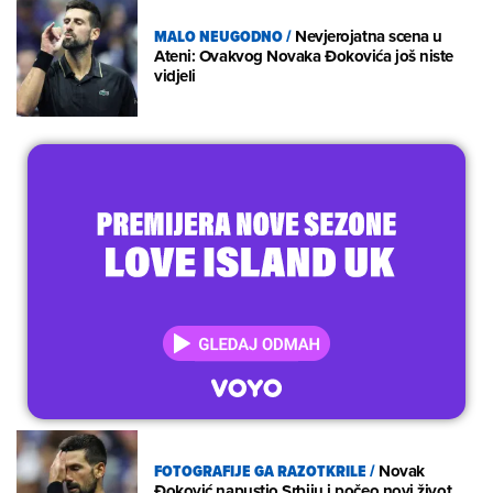
MALO NEUGODNO
/
Nevjerojatna scena u
Ateni: Ovakvog Novaka Đokovića još niste
vidjeli
FOTOGRAFIJE GA RAZOTKRILE
/
Novak
Đoković napustio Srbiju i počeo novi život