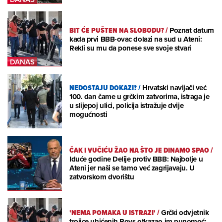
BIT ĆE PUŠTEN NA SLOBODU?
/
Poznat datum
kada prvi BBB-ovac dolazi na sud u Ateni:
Rekli su mu da ponese sve svoje stvari
NEDOSTAJU DOKAZI?
/
Hrvatski navijači već
100. dan čame u grčkim zatvorima, istraga je
u slijepoj ulici, policija istražuje dvije
mogućnosti
ČAK I VUČIĆU ŽAO NA ŠTO JE DINAMO SPAO
/
Iduće godine Delije protiv BBB: Najbolje u
Ateni jer naši se tamo već zagrijavaju. U
zatvorskom dvorištu
'NEMA POMAKA U ISTRAZI'
/
Grčki odvjetnik
trojice uhićenih Boys otkazao im punomoć;