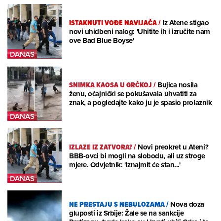
ISTAKNUTI VOĐE NAVIJAČA
/
Iz Atene stigao
novi uhidbeni nalog: 'Uhitite ih i izručite nam
ove Bad Blue Boyse'
SNIMKA KAOSA U GRČKOJ
/
Bujica nosila
ženu, očajnički se pokušavala uhvatiti za
znak, a pogledajte kako ju je spasio prolaznik
IZLAZE IZ ZATVORA?
/
Novi preokret u Ateni?
BBB-ovci bi mogli na slobodu, ali uz stroge
mjere. Odvjetnik: 'Iznajmit će stan...'
NE PRESTAJU S NEBULOZAMA
/
Nova doza
gluposti iz Srbije: Žale se na sankcije