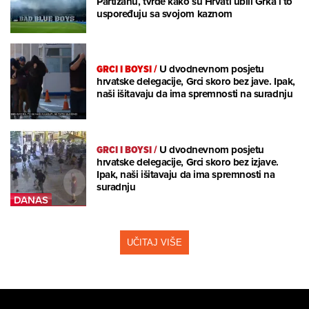
Partizanu, tvrde kako su Hrvati ubili Grka i to
uspoređuju sa svojom kaznom
GRCI I BOYSI
/
U dvodnevnom posjetu
hrvatske delegacije, Grci skoro bez jave. Ipak,
naši išitavaju da ima spremnosti na suradnju
GRCI I BOYSI
/
U dvodnevnom posjetu
hrvatske delegacije, Grci skoro bez izjave.
Ipak, naši išitavaju da ima spremnosti na
suradnju
UČITAJ VIŠE