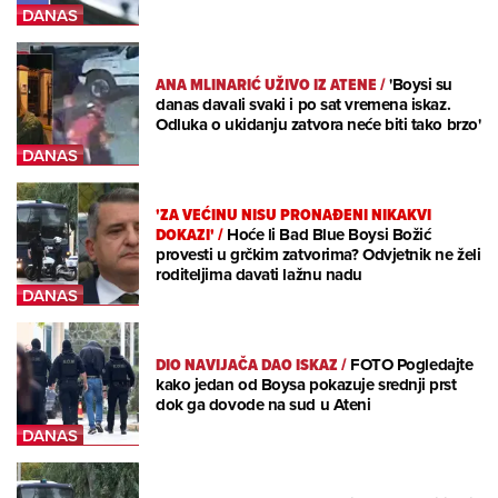
ANA MLINARIĆ UŽIVO IZ ATENE
/
'Boysi su
danas davali svaki i po sat vremena iskaz.
Odluka o ukidanju zatvora neće biti tako brzo'
'ZA VEĆINU NISU PRONAĐENI NIKAKVI
DOKAZI'
/
Hoće li Bad Blue Boysi Božić
provesti u grčkim zatvorima? Odvjetnik ne želi
roditeljima davati lažnu nadu
DIO NAVIJAČA DAO ISKAZ
/
FOTO Pogledajte
kako jedan od Boysa pokazuje srednji prst
dok ga dovode na sud u Ateni