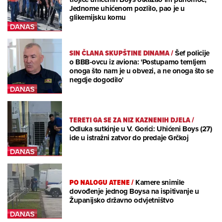
Jednome uhićenom pozlilo, pao je u
glikemijsku komu
SIN ČLANA SKUPŠTINE DINAMA
/
Šef policije
o BBB-ovcu iz aviona: 'Postupamo temljem
onoga što nam je u obvezi, a ne onoga što se
negdje dogodilo'
TERETI GA SE ZA NIZ KAZNENIH DJELA
/
Odluka sutkinje u V. Gorici: Uhićeni Boys (27)
ide u istražni zatvor do predaje Grčkoj
PO NALOGU ATENE
/
Kamere snimile
dovođenje jednog Boysa na ispitivanje u
Županijsko državno odvjetništvo