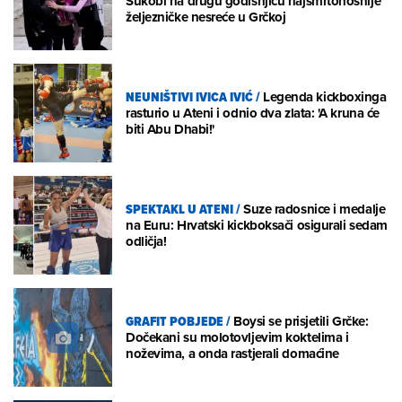
Sukobi na drugu godišnjicu najsmrtonosnije
željezničke nesreće u Grčkoj
NEUNIŠTIVI IVICA IVIĆ
/
Legenda kickboxinga
rasturio u Ateni i odnio dva zlata: 'A kruna će
biti Abu Dhabi!'
SPEKTAKL U ATENI
/
Suze radosnice i medalje
na Euru: Hrvatski kickboksači osigurali sedam
odličja!
GRAFIT POBJEDE
/
Boysi se prisjetili Grčke:
Dočekani su molotovljevim koktelima i
noževima, a onda rastjerali domaćine