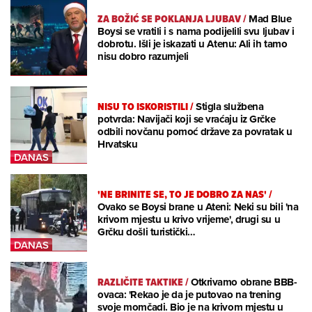
ZA BOŽIĆ SE POKLANJA LJUBAV
/
Mad Blue
Boysi se vratili i s nama podijelili svu ljubav i
dobrotu. Išli je iskazati u Atenu: Ali ih tamo
nisu dobro razumjeli
NISU TO ISKORISTILI
/
Stigla službena
potvrda: Navijači koji se vraćaju iz Grčke
odbili novčanu pomoć države za povratak u
Hrvatsku
'NE BRINITE SE, TO JE DOBRO ZA NAS'
/
Ovako se Boysi brane u Ateni: Neki su bili 'na
krivom mjestu u krivo vrijeme', drugi su u
Grčku došli turistički…
RAZLIČITE TAKTIKE
/
Otkrivamo obrane BBB-
ovaca: 'Rekao je da je putovao na trening
svoje momčadi. Bio je na krivom mjestu u