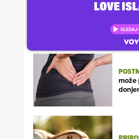
POST
može 
donjem
PRIRO