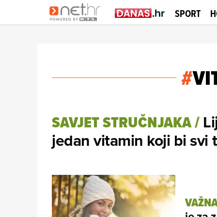
SPORT
H
#
VI
Li
SAVJET STRUČNJAKA
/
jedan vitamin koji bi svi 
VAŽNA
je za 