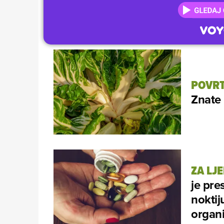
POVRT
Znate 
ZA LJ
je pre
noktij
organ