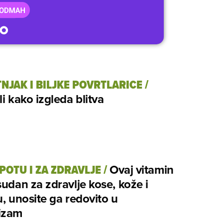
NJAK I BILJKE POVRTLARICE
/
li kako izgleda blitva
EPOTU I ZA ZDRAVLJE
/
Ovaj vitamin
sudan za zdravlje kose, kože i
u, unosite ga redovito u
izam