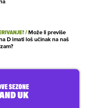
ina
ERIVANJE?
/
Može li previše
na D imati loš učinak na naš
izam?