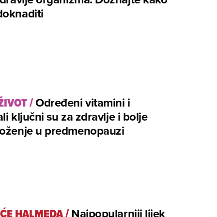
doknaditi
 ŽIVOT
/
Određeni vitamini i
li ključni su za zdravlje i bolje
loženje u predmenopauzi
ŠĆE HALMEDA
/
Najpopularniji lijek