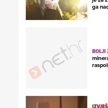
ga na
BOLJI
minera
raspo
IZVJE