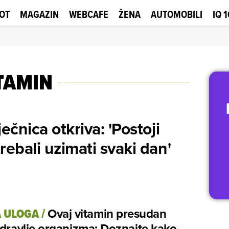
OT
MAGAZIN
WEBCAFE
ŽENA
AUTOMOBILI
IQ 
TAMIN
ječnica otkriva: 'Postoji
trebali uzimati svaki dan'
 ULOGA
/
Ovaj vitamin presudan
zdravlje organizma: Doznajte kako