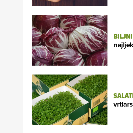
BILJNI
najljek
SALAT
vrtlar