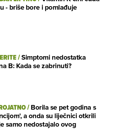
u - briše bore i pomlađuje
ERITE
/
Simptomi nedostatka
na B: Kada se zabrinuti?
ROJATNO
/
Borila se pet godina s
cijom', a onda su liječnici otkrili
 je samo nedostajalo ovog