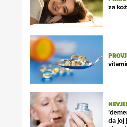
za kož
PROVJ
vitami
NEVJE
'demen
da joj