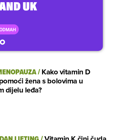
MENOPAUZA
/
Kako vitamin D
pomoći žena s bolovima u
 dijelu leđa?
DAN LIFTING
/
Vitamin K čini čuda