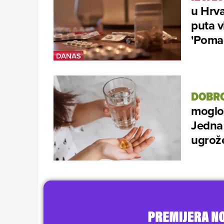
u Hrva
puta v
'Pomag
DOBRO
moglo 
Jedna 
ugrož