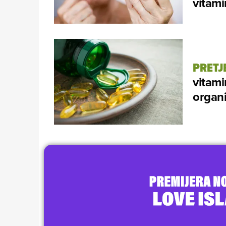
vitam
PRETJ
vitami
organ