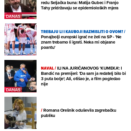
redu Seljačka buna: Matija Gubec i Franjo
Tahy pridržavaju se epidemioloških mjera
TREBAJU LI I KAUBOJI RAZMISLITI O OVOM?
/
Ponajbolji europski igrač ne želi na SP - 'Ne
znam trebamo li igrati. Neka mi objasne
poantu'
NAVAL
/
ILI NA JURIČANOVOG 'KUMEKA': I
Bandić na premijeri: 'Da sam ja redatelj bilo bi
3 puta bolje'; Ali, otišao je, a film pogledao
nije
/
Romana Orešnik oduševila zagrebačku
publiku