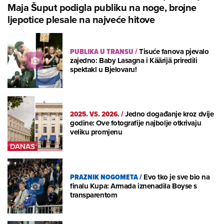
Maja Šuput podigla publiku na noge, brojne
ljepotice plesale na najveće hitove
PUBLIKA U TRANSU
/
Tisuće fanova pjevalo
zajedno: Baby Lasagna i Käärijä priredili
spektakl u Bjelovaru!
2025. VS. 2026.
/
Jedno događanje kroz dvije
godine: Ove fotografije najbolje otkrivaju
veliku promjenu
PRAZNIK NOGOMETA
/
Evo tko je sve bio na
finalu Kupa: Armada iznenadila Boyse s
transparentom