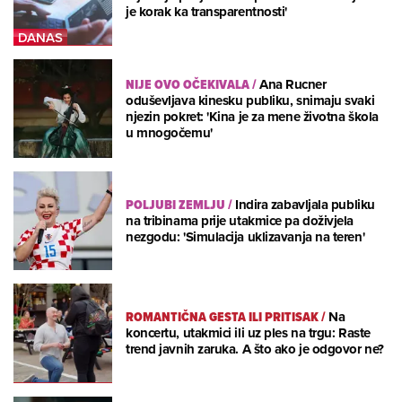
je korak ka transparentnosti'
NIJE OVO OČEKIVALA
/
Ana Rucner
oduševljava kinesku publiku, snimaju svaki
njezin pokret: 'Kina je za mene životna škola
u mnogočemu'
POLJUBI ZEMLJU
/
Indira zabavljala publiku
na tribinama prije utakmice pa doživjela
nezgodu: 'Simulacija uklizavanja na teren'
ROMANTIČNA GESTA ILI PRITISAK
/
Na
koncertu, utakmici ili uz ples na trgu: Raste
trend javnih zaruka. A što ako je odgovor ne?