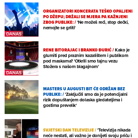
ORGANIZATORI KONCERATA TEŠKO OPALJENI
PO DŽEPU; DRŽALI SE MJERA PA KAŽNJENI
ZBOG PUBLIKE:
/
'Ne možeš reći, stop dečki,
nemojte se grliti'
RENE BITORAJAC I BRANKO ĐURIĆ
/
Kako je
glumiti pred praznim kazalištem i publikom
pod maskama? 'Otkrili smo tajnu vezu
Stožera s našom blagajnom'
MASTERS U AUGUSTI BIT ĆE ODRŽAN BEZ
PUBLIKE:
/
'Zaključili smo da je potencijalni
rizik dopuštanjem dolaska gledateljima i
gostima prevelik'
SVJETSKI DAN TELEVIZIJE
/
'Televizija nikada
neće nestati, ali važno je donijeti svoju priču i