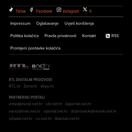
Tiktok
Facebook
Instagram
X
Impressum
Oglašavanje
Uvjeti korištenja
Politika kolačića
Pravila privatnosti
Kontakt
RSS
Promijeni postavke kolačića
RTL DIGITALNI PROIZVODI
RTL.hr
Zena.hr
Voyo.hr
PARTNERSKI PORTALI
emedjimurje.net.hr
sib.net.hr
kaportal.net.hr
varazdinski.net.hr
riportal.net.hr
dubrovackidnevnik.net.hr
eZadar.net.hr
nu.net.hr
likaclub.net.hr