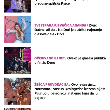
prepune splitske Pjace
SVESTRANA PJEVAČICA ANANDA
/
Zvuči
čudno, ali da... Na Dori je publika najmanje
glasova dala - Dori...
OČEKIVANO ILI NE?
/
Ovako je glasala publika
u finalu Dore
ŽEŠĆA PROVOKACIJA
/
Ovo je sasvim...
Normalno? Nastup Desingerice izazvao bijes:
Pljunuo u palačinku i natjerao fana da ju
pojede