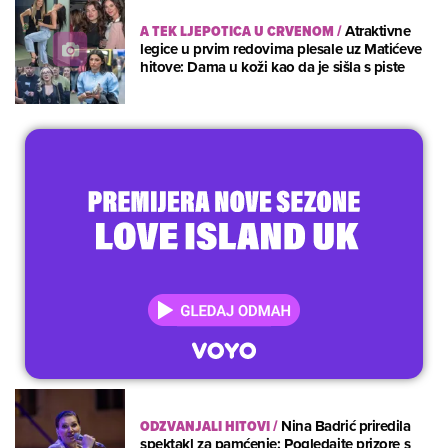
A TEK LJEPOTICA U CRVENOM
/
Atraktivne
legice u prvim redovima plesale uz Matićeve
hitove: Dama u koži kao da je sišla s piste
ODZVANJALI HITOVI
/
Nina Badrić priredila
spektakl za pamćenje: Pogledajte prizore s