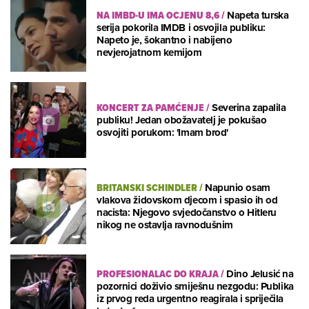
NA IMBD-U IMA OCJENU 8,6
/
Napeta turska
serija pokorila IMDB i osvojila publiku:
Napeto je, šokantno i nabijeno
nevjerojatnom kemijom
KONCERT ZA PAMĆENJE
/
Severina zapalila
publiku! Jedan obožavatelj je pokušao
osvojiti porukom: 'Imam brod'
BRITANSKI SCHINDLER
/
Napunio osam
vlakova židovskom djecom i spasio ih od
nacista: Njegovo svjedočanstvo o Hitleru
nikog ne ostavlja ravnodušnim
PROFESIONALAC DO KRAJA
/
Dino Jelusić na
pozornici doživio smiješnu nezgodu: Publika
iz prvog reda urgentno reagirala i spriječila