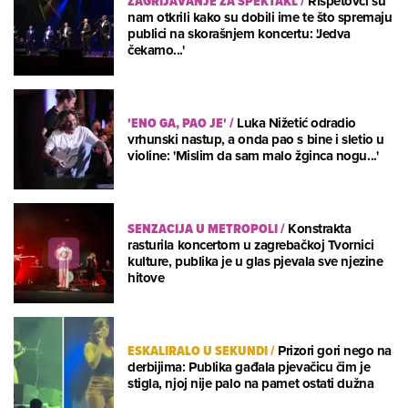
ZAGRIJAVANJE ZA SPEKTAKL
/
Rišpetovci su
nam otkrili kako su dobili ime te što spremaju
publici na skorašnjem koncertu: 'Jedva
čekamo...'
'ENO GA, PAO JE'
/
Luka Nižetić odradio
vrhunski nastup, a onda pao s bine i sletio u
violine: 'Mislim da sam malo žginca nogu...'
SENZACIJA U METROPOLI
/
Konstrakta
rasturila koncertom u zagrebačkoj Tvornici
kulture, publika je u glas pjevala sve njezine
hitove
ESKALIRALO U SEKUNDI
/
Prizori gori nego na
derbijima: Publika gađala pjevačicu čim je
stigla, njoj nije palo na pamet ostati dužna