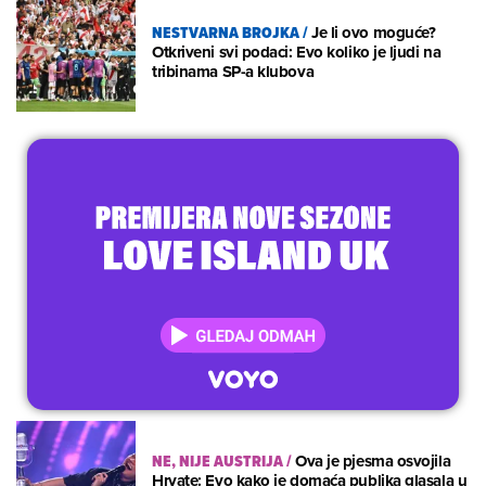
NESTVARNA BROJKA
/
Je li ovo moguće?
Otkriveni svi podaci: Evo koliko je ljudi na
tribinama SP-a klubova
NE, NIJE AUSTRIJA
/
Ova je pjesma osvojila
Hrvate: Evo kako je domaća publika glasala u