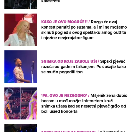
katastrofu
KAKO JE OVO MOGUĆE?!
/
Rozga će ovaj
koncert pamtiti po suzama, ali mi ne možemo
skinuti pogled s ovog spektakularnog outfita
i njezine nevjerojatne figure
SNIMKA OD KOJE ZABOLE UŠI
/
Srpski pjevač
razočarao gadnim falšanjem: Poslušajte kako
se mučio pogoditi ton
'PA, OVO JE NEZGODNO'
/
Miljenik žena dobio
bocom u međunožje: Internetom kruži
snimka užasa kad se nesretni pjevač grčio od
boli usred koncerta