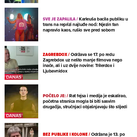
SVE JE ZAPALILA
/
Karleuša bacila publiku u
trans na reprizi najluđe noći: Njezin fan
napravio kaos, rušio sve pred sobom
ZAGREBDOX
/
Održava se 17. po redu
Zagrebdox uz nešto manje filmova nego
inače, ali i uz dvije novine: Trilerdox i
Ljubavnidox
POČELO JE:
/
Rat fejsa i medija je eskalirao,
početna stranica mogla bi biti sasvim
drugačija, stručnjaci objašnjavaju što slijedi
BEZ PUBLIKE I KOLONE
/
Održana je 13. po