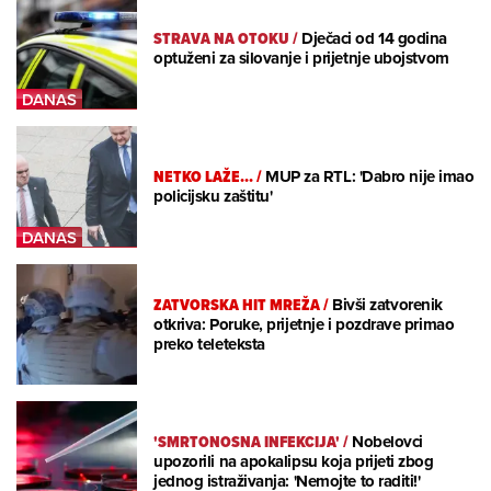
STRAVA NA OTOKU
/
Dječaci od 14 godina
optuženi za silovanje i prijetnje ubojstvom
NETKO LAŽE...
/
MUP za RTL: 'Dabro nije imao
policijsku zaštitu'
ZATVORSKA HIT MREŽA
/
Bivši zatvorenik
otkriva: Poruke, prijetnje i pozdrave primao
preko teleteksta
'SMRTONOSNA INFEKCIJA'
/
Nobelovci
upozorili na apokalipsu koja prijeti zbog
jednog istraživanja: 'Nemojte to raditi!'