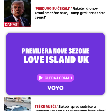
'PREDUGO SU ČEKALI'
/
Rakete i dronovi
zasuli američke baze, Trump grmi: 'Platit ćete
cijenu!'
TEŠKE RIJEČI
/
Sukob ispred sudnice u