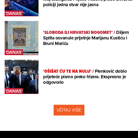
policiji jedna stvar nije jasna
'SLOBODA ILI HRVATSKI NOGOMET'
/
Diljem
Splita osvanule prijetnje Marijanu Kustiću i
Bruni Mariću
'OŠIŠAT ĆU TE NA NULU'
/
Plenković dobio
prijeteće pismo preko frizera. Ekspresno je
odgovorio
UČITAJ VIŠE