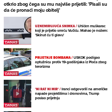
otkrio zbog čega su mu najviše prijetili: 'Pisali su
da će pronaći moju obitelj'
UZNEMIRUJUĆA SNIMKA
/
Uhićen muškarac
koji je prijetio smrću Vučiću. Mahao je nožem:
'Skinut ću ti glavu'
PRIJETNJE BOMBAMA
/
USKOK podigao
optužnicu protiv 19-godišnjaka iz Ploča zbog
terorizma
'NI RAT NI MIR'
/
Iranci odgovorili na američke
napade projektilima i dronovima, Trump
poslao prijetnju