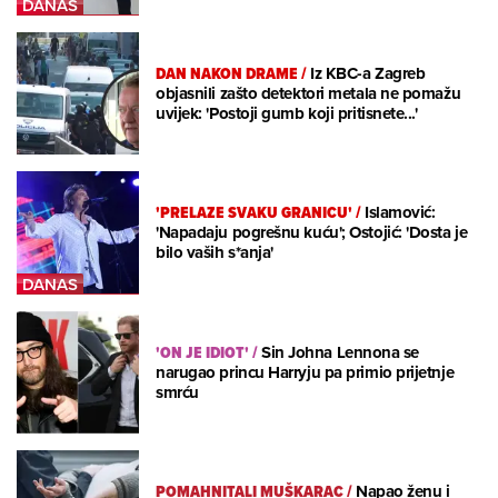
DAN NAKON DRAME
/
Iz KBC-a Zagreb
objasnili zašto detektori metala ne pomažu
uvijek: 'Postoji gumb koji pritisnete...'
'PRELAZE SVAKU GRANICU'
/
Islamović:
'Napadaju pogrešnu kuću'; Ostojić: 'Dosta je
bilo vaših s*anja'
'ON JE IDIOT'
/
Sin Johna Lennona se
narugao princu Harryju pa primio prijetnje
smrću
POMAHNITALI MUŠKARAC
/
Napao ženu i