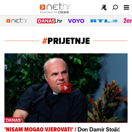
#
PRIJETNJE
Don Damir Stojić
'NISAM MOGAO VJEROVATI'
/