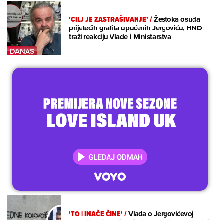
'CILJ JE ZASTRAŠIVANJE'
/
Žestoka osuda
prijetećih grafita upućenih Jergoviću, HND
traži reakciju Vlade i Ministarstva
'TO I INAČE ČINE'
/
Vlada o Jergovićevoj