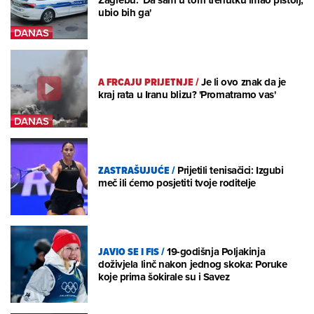
Zagrebu: 'Da sam u tom trenutku imao pištolj,
ubio bih ga'
A FRCAJU PRIJETNJE
/
Je li ovo znak da je
kraj rata u Iranu blizu? 'Promatramo vas'
ZASTRAŠUJUĆE
/
Prijetili tenisačici: Izgubi
meč ili ćemo posjetiti tvoje roditelje
JAVIO SE I FIS
/
19-godišnja Poljakinja
doživjela linč nakon jednog skoka: Poruke
koje prima šokirale su i Savez