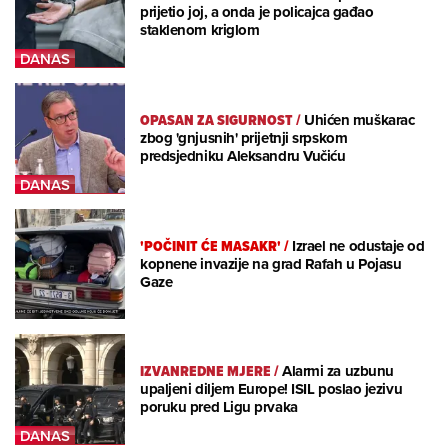
prijetio joj, a onda je policajca gađao
staklenom kriglom
OPASAN ZA SIGURNOST
/
Uhićen muškarac
zbog 'gnjusnih' prijetnji srpskom
predsjedniku Aleksandru Vučiću
'POČINIT ĆE MASAKR'
/
Izrael ne odustaje od
kopnene invazije na grad Rafah u Pojasu
Gaze
IZVANREDNE MJERE
/
Alarmi za uzbunu
upaljeni diljem Europe! ISIL poslao jezivu
poruku pred Ligu prvaka