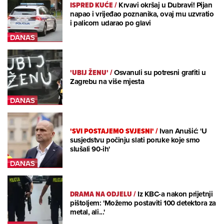
ISPRED KUĆE
/
Krvavi okršaj u Dubravi! Pijan
napao i vrijeđao poznanika, ovaj mu uzvratio
i palicom udarao po glavi
'UBIJ ŽENU'
/
Osvanuli su potresni grafiti u
Zagrebu na više mjesta
'SVI POSTAJEMO SVJESNI'
/
Ivan Anušić: 'U
susjedstvu počinju slati poruke koje smo
slušali 90-ih'
DRAMA NA ODJELU
/
Iz KBC-a nakon prijetnji
pištoljem: 'Možemo postaviti 100 detektora za
metal, ali...'