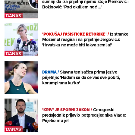
sumnji da iza prijetnji njemu stoje Plenković i
Božinović: 'Pod okriljem noći...'
'POKUŠAJ FAŠISTIČKE RETORIKE'
/
Iz stranke
Možemo! reagirali na prijetnje Jergoviću:
'Hrvatska ne može biti takva zemlja!'
DRAMA
/
Slavna tenisačica prima jezive
prijetnje: 'Nadam se da će vas sve pobiti,
korumpirana ku*ko'
'KRIV' JE SPORNI ZAKON
/
Crnogorski
predsjednik prijavio potpredsjednika Vlade:
Prijetio mu je!