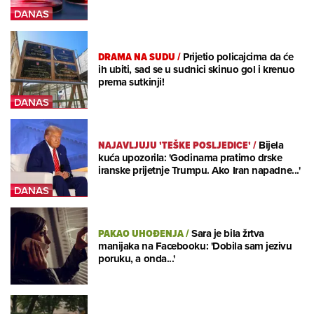
DRAMA NA SUDU
/
Prijetio policajcima da će
ih ubiti, sad se u sudnici skinuo gol i krenuo
prema sutkinji!
NAJAVLJUJU 'TEŠKE POSLJEDICE'
/
Bijela
kuća upozorila: 'Godinama pratimo drske
iranske prijetnje Trumpu. Ako Iran napadne...'
PAKAO UHOĐENJA
/
Sara je bila žrtva
manijaka na Facebooku: 'Dobila sam jezivu
poruku, a onda...'