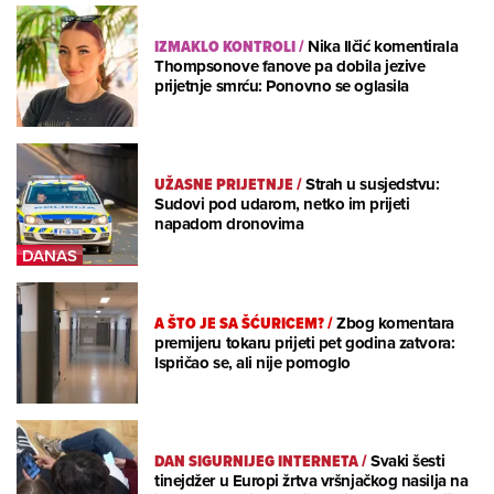
IZMAKLO KONTROLI
/
Nika Ilčić komentirala
Thompsonove fanove pa dobila jezive
prijetnje smrću: Ponovno se oglasila
UŽASNE PRIJETNJE
/
Strah u susjedstvu:
Sudovi pod udarom, netko im prijeti
napadom dronovima
A ŠTO JE SA ŠĆURICEM?
/
Zbog komentara
premijeru tokaru prijeti pet godina zatvora:
Ispričao se, ali nije pomoglo
DAN SIGURNIJEG INTERNETA
/
Svaki šesti
tinejdžer u Europi žrtva vršnjačkog nasilja na