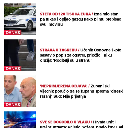
ŠTETA OD 120 TISUĆA EURA
/
Iznajmio stan
pa tukao i opijao gazdu kako bi mu prepisao
svu imovinu
STRAVA U ZAGREBU
/
Učenik Osnovne škole
sastavio popis za odstrel, priložio i sliku
oružja: 'Roditelji su u strahu'
'NEPRIMJERENA OBJAVA'
/
Županijski
vijećnik poručio da se županu sprema 'kineski
ražanj'. Sud: Nije prijetnja
SVE SE DOGODILO U VLAKU
/
Hrvata uhitili
kraj Stuttgarta: Prijetio nožem, pratio žrtvu, ali