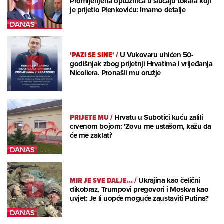
Promijenjena optužnica u slučaju tokara koji
je prijetio Plenkoviću: Imamo detalje
'PAZI SE SINE'
/
U Vukovaru uhićen 50-
godišnjak zbog prijetnji Hrvatima i vrijeđanja
Nicoliera. Pronašli mu oružje
PRIJETE MU
/
Hrvatu u Subotici kuću zalili
crvenom bojom: 'Zovu me ustašom, kažu da
će me zaklati'
MIR JE SVE DALJE...
/
Ukrajina kao čelični
dikobraz, Trumpovi pregovori i Moskva kao
uvjet: Je li uopće moguće zaustaviti Putina?