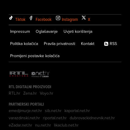
Tiktok
Facebook
Instagram
X
Impressum
Oglašavanje
Uvjeti korištenja
Politika kolačića
Pravila privatnosti
Kontakt
RSS
Promijeni postavke kolačića
RTL DIGITALNI PROIZVODI
RTL.hr
Zena.hr
Voyo.hr
PARTNERSKI PORTALI
emedjimurje.net.hr
sib.net.hr
kaportal.net.hr
varazdinski.net.hr
riportal.net.hr
dubrovackidnevnik.net.hr
eZadar.net.hr
nu.net.hr
likaclub.net.hr