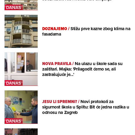
DOZNAJEMO
/
Stižu prve kazne zbog klima na
fasadama
NOVA PRAVILA
/
Na ulazu u škole sada su
zaštitari. Majka: 'Prilagodit ćemo se, ali
zastrašujuće je...'
JESU LI SPREMNI?
/
Novi protokoli za
sigurnost škola u Splitu: Bit će jedna razlika u
odnosu na Zagreb