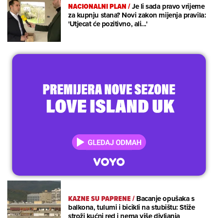
NACIONALNI PLAN
/
Je li sada pravo vrijeme
za kupnju stana? Novi zakon mijenja pravila:
'Utjecat će pozitivno, ali...'
KAZNE SU PAPRENE
/
Bacanje opušaka s
balkona, tulumi i bicikli na stubištu: Stiže
stroži kućni red i nema više divljanja