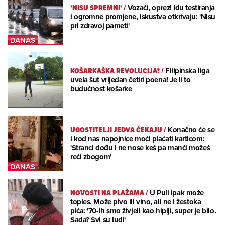
'NISU SPREMNI'
/
Vozači, oprez! Idu testiranja
i ogromne promjene, iskustva otkrivaju: 'Nisu
pri zdravoj pameti'
KOŠARKAŠKA REVOLUCIJA?
/
Filipinska liga
uvela šut vrijedan četiri poena! Je li to
budućnost košarke
UGOSTITELJI JEDVA ČEKAJU
/
Konačno će se
i kod nas napojnice moći plaćati karticom:
'Stranci dođu i ne nose keš pa manči možeš
reći zbogom'
NOVOSTI NA PLAŽAMA
/
U Puli ipak može
toples. Može pivo ili vino, ali ne i žestoka
pića: '70-ih smo živjeli kao hipiji, super je bilo.
Sada? Svi su ludi'