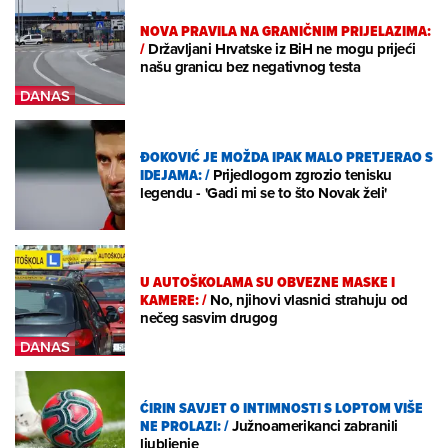
NOVA PRAVILA NA GRANIČNIM PRIJELAZIMA:
/
Državljani Hrvatske iz BiH ne mogu prijeći
našu granicu bez negativnog testa
ĐOKOVIĆ JE MOŽDA IPAK MALO PRETJERAO S
IDEJAMA:
/
Prijedlogom zgrozio tenisku
legendu - 'Gadi mi se to što Novak želi'
U AUTOŠKOLAMA SU OBVEZNE MASKE I
KAMERE:
/
No, njihovi vlasnici strahuju od
nečeg sasvim drugog
ĆIRIN SAVJET O INTIMNOSTI S LOPTOM VIŠE
NE PROLAZI:
/
Južnoamerikanci zabranili
ljubljenje