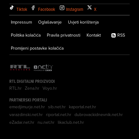
Tiktok
Facebook
Instagram
X
Impressum
Oglašavanje
Uvjeti korištenja
Politika kolačića
Pravila privatnosti
Kontakt
RSS
Promijeni postavke kolačića
RTL DIGITALNI PROIZVODI
RTL.hr
Zena.hr
Voyo.hr
PARTNERSKI PORTALI
emedjimurje.net.hr
sib.net.hr
kaportal.net.hr
varazdinski.net.hr
riportal.net.hr
dubrovackidnevnik.net.hr
eZadar.net.hr
nu.net.hr
likaclub.net.hr