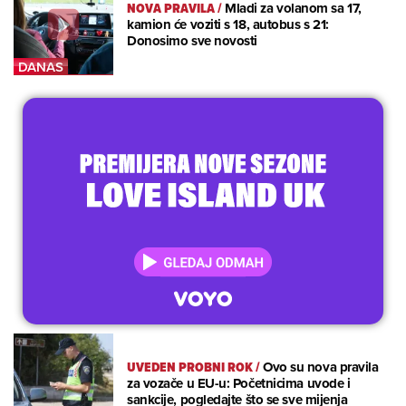
NOVA PRAVILA
/
Mladi za volanom sa 17,
kamion će voziti s 18, autobus s 21:
Donosimo sve novosti
UVEDEN PROBNI ROK
/
Ovo su nova pravila
za vozače u EU-u: Početnicima uvode i
sankcije, pogledajte što se sve mijenja