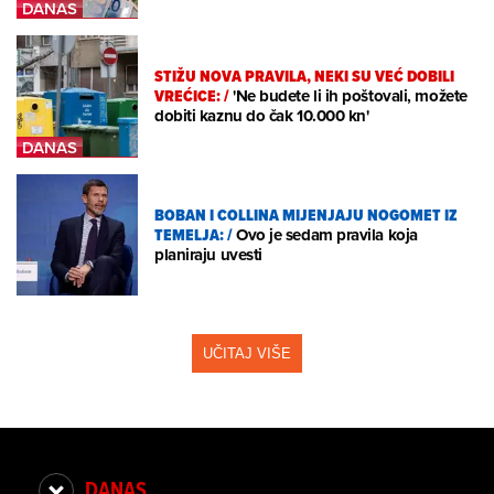
STIŽU NOVA PRAVILA, NEKI SU VEĆ DOBILI
VREĆICE:
/
'Ne budete li ih poštovali, možete
dobiti kaznu do čak 10.000 kn'
BOBAN I COLLINA MIJENJAJU NOGOMET IZ
TEMELJA:
/
Ovo je sedam pravila koja
planiraju uvesti
UČITAJ VIŠE
DANAS