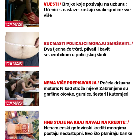
VIJESTI
/
Brojke koje pozivaju na uzbunu:
Učenici s nastave izostaju svake godine sve
više
BUCMASTI POLICAJCI MORAJU SMRŠAVITI:
/
Dva tjedna će trčati, plivati i baviti
se aerobikom u policijskoj školi
NEMA VIŠE PREPISIVANJA
/
Počela državna
matura: Nikad strože mjere! Zabranjene su
grafitne olovke, gumice, šestari i kutomjeri
HNB STAJE NA KRAJ NAVALI NA KREDITE:
/
Nenamjenski gotovinski krediti mnogima
postaju nedostupni. Evo što planiraju banke