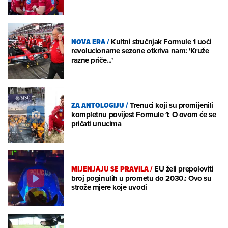
NOVA ERA
/
Kultni stručnjak Formule 1 uoči
revolucionarne sezone otkriva nam: 'Kruže
razne priče...'
ZA ANTOLOGIJU
/
Trenuci koji su promijenili
kompletnu povijest Formule 1: O ovom će se
pričati unucima
MIJENJAJU SE PRAVILA
/
EU želi prepoloviti
broj poginulih u prometu do 2030.: Ovo su
strože mjere koje uvodi