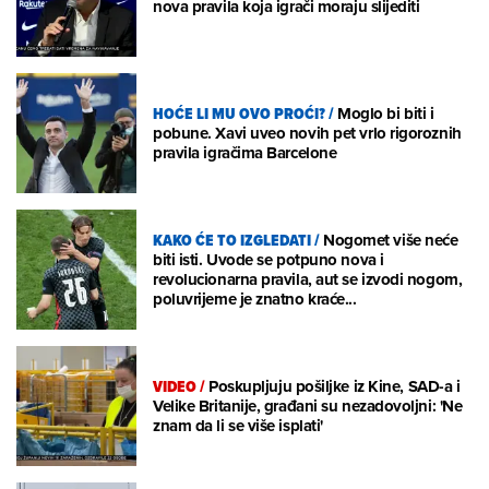
nova pravila koja igrači moraju slijediti
HOĆE LI MU OVO PROĆI?
/
Moglo bi biti i
pobune. Xavi uveo novih pet vrlo rigoroznih
pravila igračima Barcelone
KAKO ĆE TO IZGLEDATI
/
Nogomet više neće
biti isti. Uvode se potpuno nova i
revolucionarna pravila, aut se izvodi nogom,
poluvrijeme je znatno kraće...
VIDEO
/
Poskupljuju pošiljke iz Kine, SAD-a i
Velike Britanije, građani su nezadovoljni: 'Ne
znam da li se više isplati'