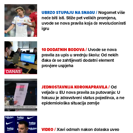
UBRZO STUPAJU NA SNAGU
/
Nogomet više
neće biti isti. Stiže pet velikih promjena,
uvode se nova pravila koja će revolucionirati
igru
10 DODATNIH BODOVA
/
Uvode se nova
pravila za upis u srednju školu: Od nekih
đaka će se zahtijevati dodatni element
provjere uspjeha
JEDNOSTAVNIJA KORONAPRAVILA
/
Od
veljače u EU nova pravila za putovanja: U
fokusu je zdravstveni status pojedinca, a ne
epidemiološka situacija zemlje
VIDEO
/
Xavi odmah nakon dolaska uveo