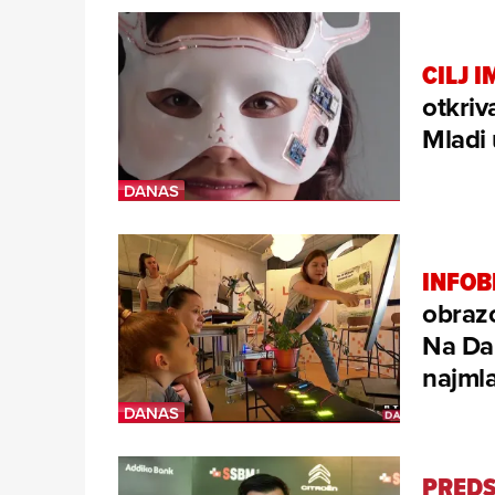
CILJ I
otkriv
Mladi 
INFOB
obrazo
Na Dan
najml
PREDS