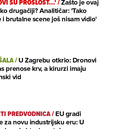
VI SU PROŠLOST...'
/
Zašto je ovaj
iko drugačiji? Analitičar: 'Tako
 i brutalne scene još nisam vidio'
 ŠALA
/
U Zagrebu otkrio: Dronovi
s prenose krv, a kirurzi imaju
ski vid
BITI PREDVODNICA
/
EU gradi
e za novu industrijsku eru: U