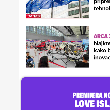
pripre
tehno
ARCA 
Najkre
kako b
inovac