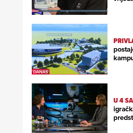
PRIVL
postaj
kampus
U 4 S
igračk
predst