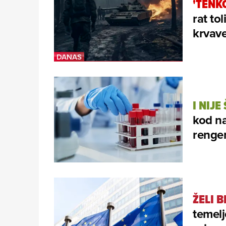
'TENKO
rat tol
krvave
I NIJE
kod na
rengen
ŽELI 
temelj