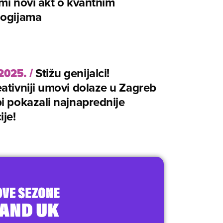
mi novi akt o kvantnim
logijama
2025.
/
Stižu genijalci!
ativniji umovi dolaze u Zagreb
i pokazali najnaprednije
ije!