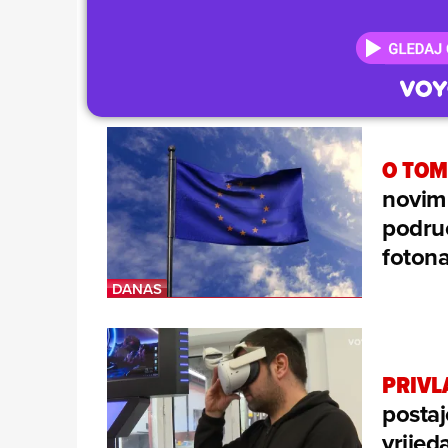
O TOM
novim 
područ
foton
PRIVL
postaj
vrijed