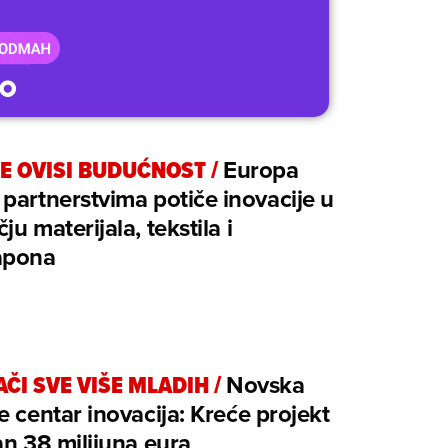
E OVISI BUDUĆNOST
/
Europa
partnerstvima potiče inovacije u
ju materijala, tekstila i
apona
AČI SVE VIŠE MLADIH
/
Novska
e centar inovacija: Kreće projekt
an 38 milijuna eura