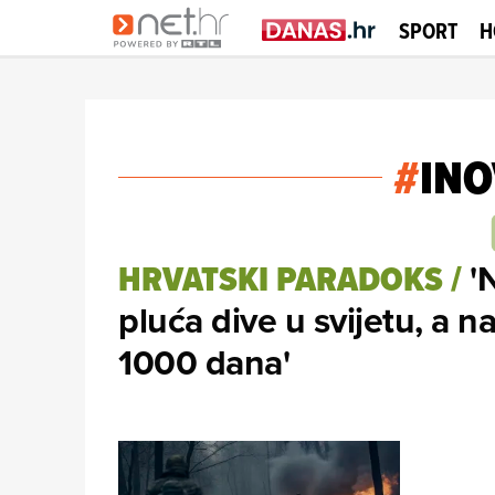
SPORT
H
#
INO
'
HRVATSKI PARADOKS
/
pluća dive u svijetu, a n
1000 dana'