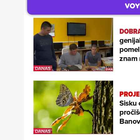
DOBRA
genija
pomeli
znam n
PROJE
Sisku 
pročiš
Banov