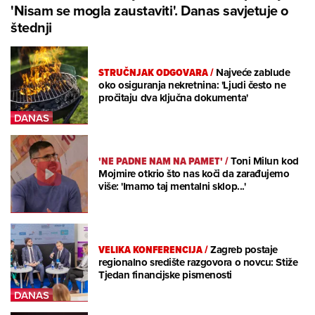
'Nisam se mogla zaustaviti'. Danas savjetuje o
štednji
STRUČNJAK ODGOVARA
/
Najveće zablude
oko osiguranja nekretnina: 'Ljudi često ne
pročitaju dva ključna dokumenta'
'NE PADNE NAM NA PAMET'
/
Toni Milun kod
Mojmire otkrio što nas koči da zarađujemo
više: 'Imamo taj mentalni sklop...'
VELIKA KONFERENCIJA
/
Zagreb postaje
regionalno središte razgovora o novcu: Stiže
Tjedan financijske pismenosti