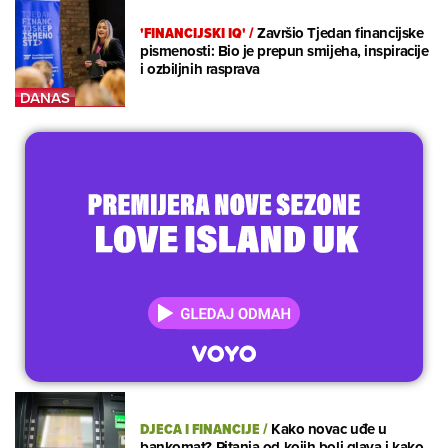
'FINANCIJSKI IQ'
/
Završio Tjedan financijske
pismenosti: Bio je prepun smijeha, inspiracije
i ozbiljnih rasprava
DJECA I FINANCIJE
/
Kako novac uđe u
bankomat? Pitanja od kojih boli glava i kako