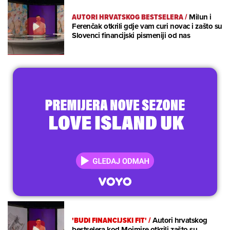
AUTORI HRVATSKOG BESTSELERA
/
Milun i
Ferenčak otkrili gdje vam curi novac i zašto su
Slovenci financijski pismeniji od nas
'BUDI FINANCIJSKI FIT'
/
Autori hrvatskog
bestselera kod Mojmire otkrili zašto su