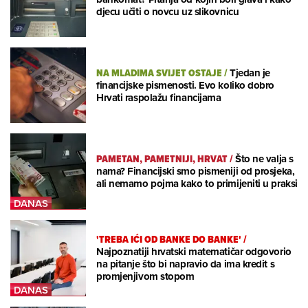
djecu učiti o novcu uz slikovnicu
NA MLADIMA SVIJET OSTAJE
/
Tjedan je
financijske pismenosti. Evo koliko dobro
Hrvati raspolažu financijama
PAMETAN, PAMETNIJI, HRVAT
/
Što ne valja s
nama? Financijski smo pismeniji od prosjeka,
ali nemamo pojma kako to primijeniti u praksi
'TREBA IĆI OD BANKE DO BANKE'
/
Najpoznatiji hrvatski matematičar odgovorio
na pitanje što bi napravio da ima kredit s
promjenjivom stopom