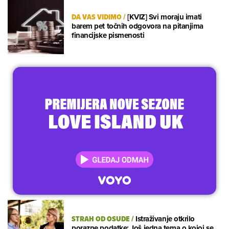
DA VAS VIDIMO
/
[KVIZ] Svi moraju imati
barem pet točnih odgovora na pitanjima
financijske pismenosti
STRAH OD OSUDE
/
Istraživanje otkrilo
porazne podatke: Još jedna tema o kojoj se