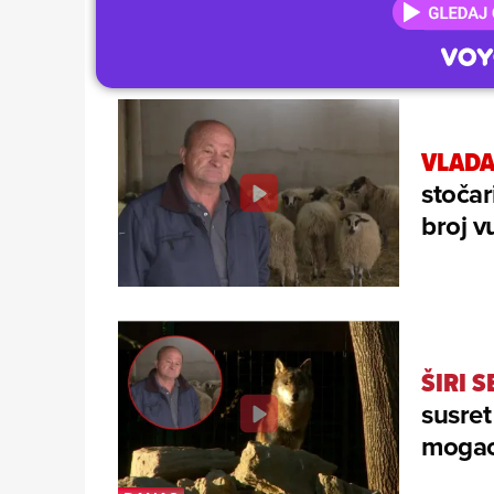
VLADA
stočar
broj v
ŠIRI 
susret
mogao 