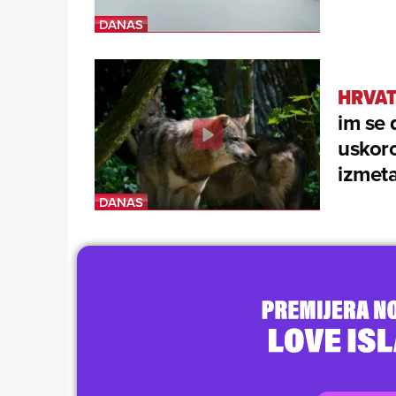
HRVAT
im se 
uskoro
izmet