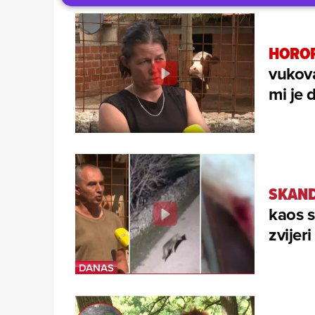
HOROR
vukova
mi je 
SKAND
kaos s
zvijeri