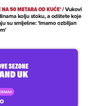
JE NA 50 METARA OD KUĆE'
/
Vukovi
inama kolju stoku, a odštete koje
ju su smiješne: 'Imamo ozbiljan
em'