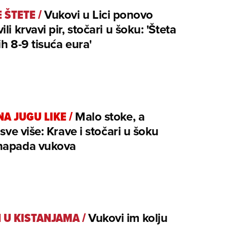
E ŠTETE
/
Vukovi u Lici ponovo
li krvavi pir, stočari u šoku: 'Šteta
ih 8-9 tisuća eura'
NA JUGU LIKE
/
Malo stoke, a
i sve više: Krave i stočari u šoku
napada vukova
 U KISTANJAMA
/
Vukovi im kolju