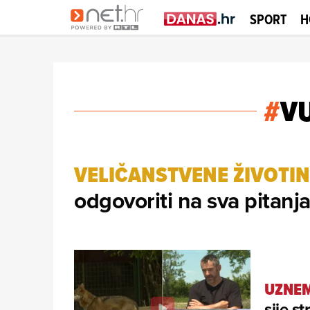
SPORT
H
#
V
VELIČANSTVENE ŽIVOTIN
odgovoriti na sva pitanj
UZNEM
sije s