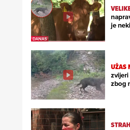
VELIK
napravi
je nek
UŽAS 
zvijer
zbog 
STRAH