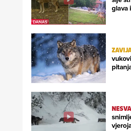
glava i
ZAVIJ
vukovi
pitanj
NESVA
snimlj
vjeroj