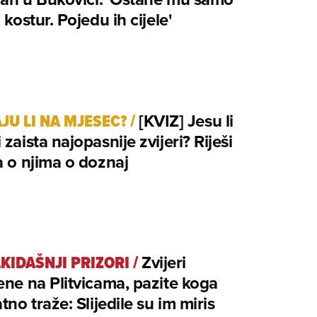
 kostur. Pojedu ih cijele'
AJU LI NA MJESEC?
/
[KVIZ] Jesu li
 zaista najopasnije zvijeri? Riješi
a o njima o doznaj
KIDAŠNJI PRIZORI
/
Zvijeri
ene na Plitvicama, pazite koga
atno traže: Slijedile su im miris