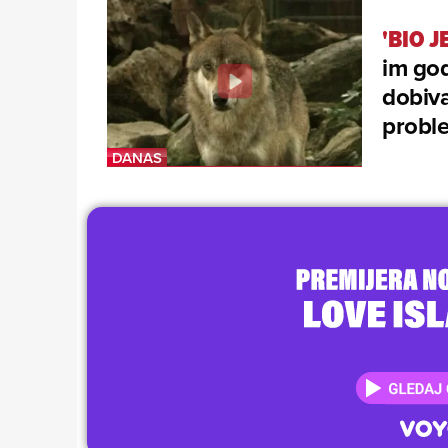
'BIO 
im god
dobiva
probl