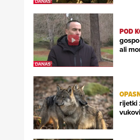
POD 
gospo
ali mo
OPASN
rijetk
vukov