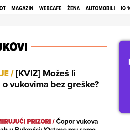
OT
MAGAZIN
WEBCAFE
ŽENA
AUTOMOBILI
IQ 
UKOVI
[KVIZ] Možeš li
JE
/
a o vukovima bez greške?
IRUJUĆI PRIZORI
/
Čopor vukova
trah u Bukovici: 'Ostane mu samo