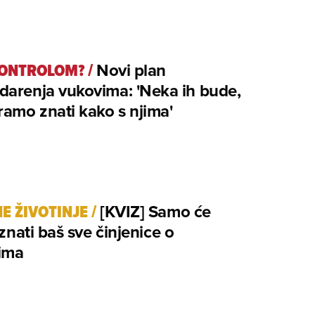
KONTROLOM?
/
Novi plan
darenja vukovima: 'Neka ih bude,
ramo znati kako s njima'
E ŽIVOTINJE
/
[KVIZ] Samo će
i znati baš sve činjenice o
ima