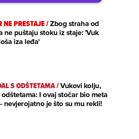
 NE PRESTAJE
/
Zbog straha od
 ne puštaju stoku iz staje: 'Vuk
doša iza leđa'
AL S ODŠTETAMA
/
Vukovi kolju,
 odštetama: I ovaj stočar bio meta
 - nevjerojatno je što su mu rekli!