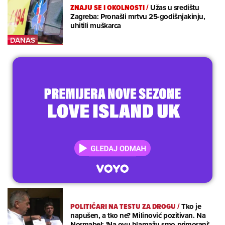
ZNAJU SE I OKOLNOSTI
/
Užas u središtu
Zagreba: Pronašli mrtvu 25-godišnjakinju,
uhitili muškarca
POLITIČARI NA TESTU ZA DROGU
/
Tko je
napušen, a tko ne? Milinović pozitivan. Na
Normabel: 'Na ovu blamažu smo primorani'