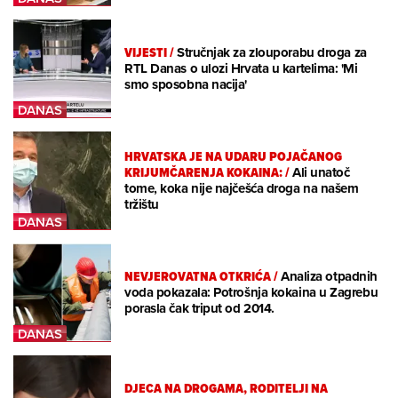
VIJESTI
/
Stručnjak za zlouporabu droga za
RTL Danas o ulozi Hrvata u kartelima: 'Mi
smo sposobna nacija'
HRVATSKA JE NA UDARU POJAČANOG
KRIJUMČARENJA KOKAINA:
/
Ali unatoč
tome, koka nije najčešća droga na našem
tržištu
NEVJEROVATNA OTKRIĆA
/
Analiza otpadnih
voda pokazala: Potrošnja kokaina u Zagrebu
porasla čak triput od 2014.
DJECA NA DROGAMA, RODITELJI NA