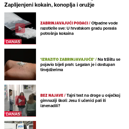
Zaplijenjeni kokain, konoplja i oružje
ZABRINJAVAJUĆI PODACI
/
Otpadne vode
razotkrile sve: U hrvatskom gradu porasla
potrošnja kokaina
'IZRAZITO ZABRINJAVAJUĆE'
/
Na tržištu se
pojavio bijeli prah: Legalan je i dostupan
tinejdžerima
BEZ NAJAVE
/
Tajni test na droge u osječkoj
gimnaziji školi: Jesu li učenici pali ili
iznenadili?