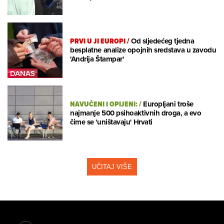
PRVI U JI EUROPI
/
Od sljedećeg tjedna
besplatne analize opojnih sredstava u zavodu
'Andrija Štampar'
NAVUČENI I OPIJENI:
/
Europljani troše
najmanje 500 psihoaktivnih droga, a evo
čime se 'uništavaju' Hrvati
UČITAJ VIŠE