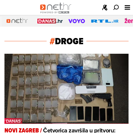
#
DROGE
Četvorica završila u pritvoru:
NOVI ZAGREB
/