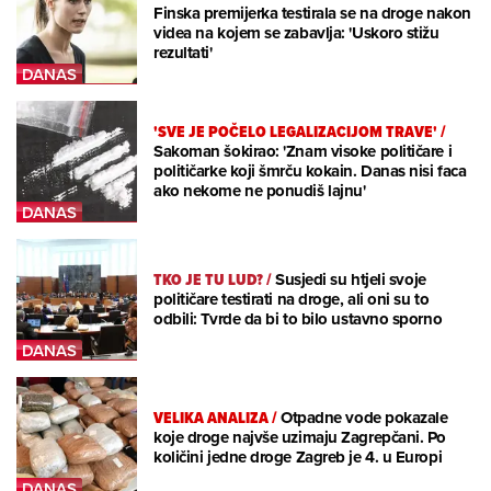
Finska premijerka testirala se na droge nakon
videa na kojem se zabavlja: 'Uskoro stižu
rezultati'
'SVE JE POČELO LEGALIZACIJOM TRAVE'
/
Sakoman šokirao: 'Znam visoke političare i
političarke koji šmrču kokain. Danas nisi faca
ako nekome ne ponudiš lajnu'
TKO JE TU LUD?
/
Susjedi su htjeli svoje
političare testirati na droge, ali oni su to
odbili: Tvrde da bi to bilo ustavno sporno
VELIKA ANALIZA
/
Otpadne vode pokazale
koje droge najvše uzimaju Zagrepčani. Po
količini jedne droge Zagreb je 4. u Europi