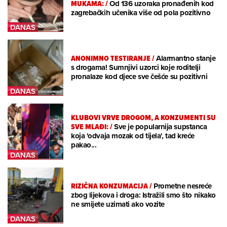
MUKAMA:
/
Od 136 uzoraka pronađenih kod
zagrebačkih učenika više od pola pozitivno
ANONIMNO TESTIRANJE
/
Alarmantno stanje
s drogama! Sumnjivi uzorci koje roditelji
pronalaze kod djece sve češće su pozitivni
KLUBOVI VRVE DROGOM, A KONZUMENTI SU
SVE MLAĐI:
/
Sve je popularnija supstanca
koja 'odvaja mozak od tijela', tad kreće
pakao...
RIZIČNA KONZUMACIJA
/
Prometne nesreće
zbog lijekova i droga: Istražili smo što nikako
ne smijete uzimati ako vozite