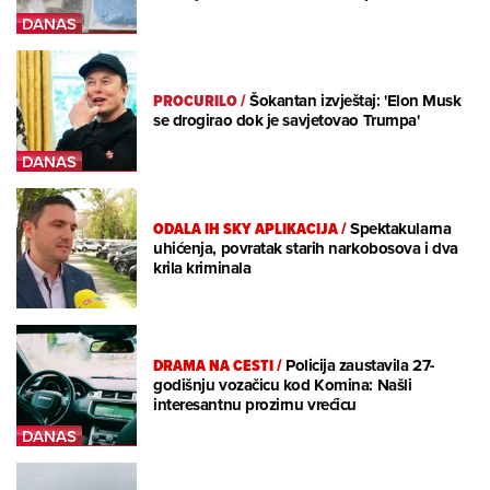
PROCURILO
/
Šokantan izvještaj: 'Elon Musk
se drogirao dok je savjetovao Trumpa'
ODALA IH SKY APLIKACIJA
/
Spektakularna
uhićenja, povratak starih narkobosova i dva
krila kriminala
DRAMA NA CESTI
/
Policija zaustavila 27-
godišnju vozačicu kod Komina: Našli
interesantnu prozirnu vrećicu