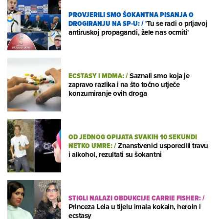
PROVJERILI SMO ŠOKANTNA PISANJA O
DROGIRANJU NA SP-U:
/
'Tu se radi o prljavoj
antiruskoj propagandi, žele nas ocrniti'
ECSTASY I MDMA:
/
Saznali smo koja je
zapravo razlika i na što točno utječe
konzumiranje ovih droga
OD JEDNOG OPIJATA SVAKIH 10 SEKUNDI
NETKO UMRE:
/
Znanstvenici usporedili travu
i alkohol, rezultati su šokantni
STIGLI NALAZI OBDUKCIJE CARRIE FISHER:
/
Princeza Leia u tijelu imala kokain, heroin i
ecstasy