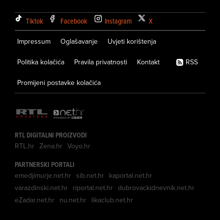
Tiktok
Facebook
Instagram
X
Impressum
Oglašavanje
Uvjeti korištenja
Politika kolačića
Pravila privatnosti
Kontakt
RSS
Promijeni postavke kolačića
RTL DIGITALNI PROIZVODI
RTL.hr
Zena.hr
Voyo.hr
PARTNERSKI PORTALI
emedjimurje.net.hr
sib.net.hr
kaportal.net.hr
varazdinski.net.hr
riportal.net.hr
dubrovackidnevnik.net.hr
eZadar.net.hr
nu.net.hr
likaclub.net.hr