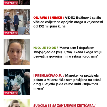
OBJAVIO I SNIMKU
/
VIDEO Božinović spalio
više od dvije tone opojnih droga u vrijednosti
od 102 milijuna kuna
NJOJ JE TO OK
/
'Mama sam i dopuštam
svojoj djeci da psuju, znaju kada i koga smiju
psovati, a govorim im i o seksu i drogama'
I PREMLAĆIVAO JU
/
Manekenka proživjela
pakao u Milanu: 'Bila sam prisiljena na seks i
drogu. Prijetio je da će me ubiti. Objavit ću
imena'
SUOČILA SE SA ZAHTJEVOM KRITIČARA
/