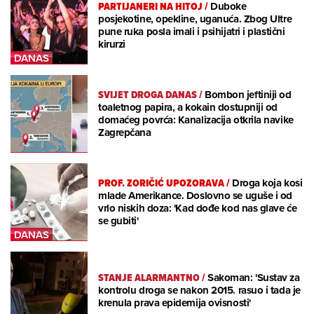
PARTIJANERI NA HITOJ
/
Duboke
posjekotine, opekline, uganuća. Zbog Ultre
pune ruka posla imali i psihijatri i plastični
kirurzi
SVIJET DROGA DANAS
/
Bombon jeftiniji od
toaletnog papira, a kokain dostupniji od
domaćeg povrća: Kanalizacija otkrila navike
Zagrepčana
PROF. ZORIČIĆ UPOZORAVA
/
Droga koja kosi
mlade Amerikance. Doslovno se uguše i od
vrlo niskih doza: 'Kad dođe kod nas glave će
se gubiti'
STANJE ALARMANTNO
/
Sakoman: 'Sustav za
kontrolu droga se nakon 2015. rasuo i tada je
krenula prava epidemija ovisnosti'