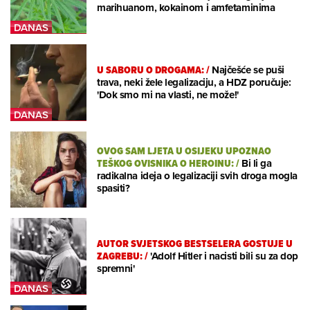
marihuanom, kokainom i amfetaminima
U SABORU O DROGAMA:
/
Najčešće se puši
trava, neki žele legalizaciju, a HDZ poručuje:
'Dok smo mi na vlasti, ne može!'
OVOG SAM LJETA U OSIJEKU UPOZNAO
TEŠKOG OVISNIKA O HEROINU:
/
Bi li ga
radikalna ideja o legalizaciji svih droga mogla
spasiti?
AUTOR SVJETSKOG BESTSELERA GOSTUJE U
ZAGREBU:
/
'Adolf Hitler i nacisti bili su za dop
spremni'