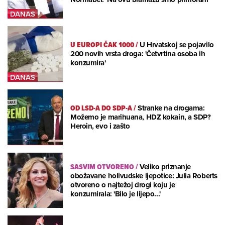
U EUROPI ČAK 1000
/
U Hrvatskoj se pojavilo
200 novih vrsta droga: 'Četvrtina osoba ih
konzumira'
OD LSD-A DO SDP-A
/
Stranke na drogama:
Možemo je marihuana, HDZ kokain, a SDP?
Heroin, evo i zašto
SASVIM OTVORENO
/
Veliko priznanje
obožavane holivudske ljepotice: Julia Roberts
otvoreno o najtežoj drogi koju je
konzumirala: 'Bilo je lijepo...'