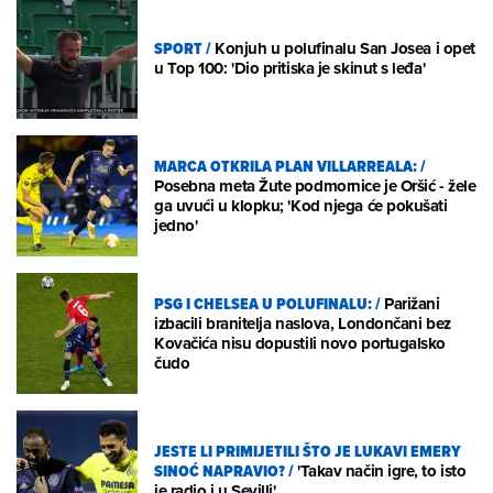
SPORT
/
Konjuh u polufinalu San Josea i opet
u Top 100: 'Dio pritiska je skinut s leđa'
MARCA OTKRILA PLAN VILLARREALA:
/
Posebna meta Žute podmornice je Oršić - žele
ga uvući u klopku; 'Kod njega će pokušati
jedno'
PSG I CHELSEA U POLUFINALU:
/
Parižani
izbacili branitelja naslova, Londončani bez
Kovačića nisu dopustili novo portugalsko
čudo
JESTE LI PRIMIJETILI ŠTO JE LUKAVI EMERY
SINOĆ NAPRAVIO?
/
'Takav način igre, to isto
je radio i u Sevilli'