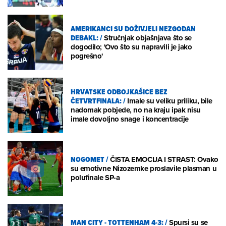
AMERIKANCI SU DOŽIVJELI NEZGODAN
DEBAKL:
/
Stručnjak objašnjava što se
dogodilo; 'Ovo što su napravili je jako
pogrešno'
HRVATSKE ODBOJKAŠICE BEZ
ČETVRTFINALA:
/
Imale su veliku priliku, bile
nadomak pobjede, no na kraju ipak nisu
imale dovoljno snage i koncentracije
NOGOMET
/
ČISTA EMOCIJA I STRAST: Ovako
su emotivne Nizozemke proslavile plasman u
polufinale SP-a
MAN CITY - TOTTENHAM 4-3:
/
Spursi su se