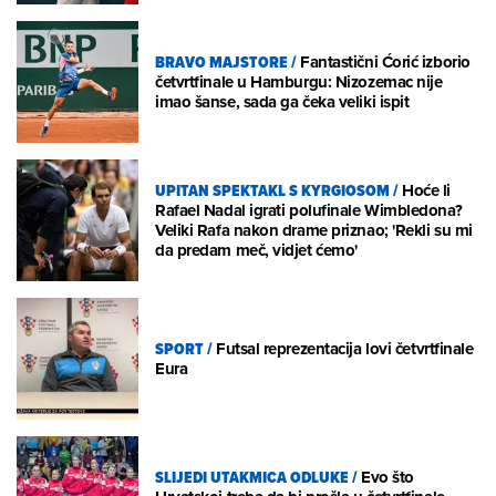
BRAVO MAJSTORE
/
Fantastični Ćorić izborio
četvrtfinale u Hamburgu: Nizozemac nije
imao šanse, sada ga čeka veliki ispit
UPITAN SPEKTAKL S KYRGIOSOM
/
Hoće li
Rafael Nadal igrati polufinale Wimbledona?
Veliki Rafa nakon drame priznao; 'Rekli su mi
da predam meč, vidjet ćemo'
SPORT
/
Futsal reprezentacija lovi četvrtfinale
Eura
SLIJEDI UTAKMICA ODLUKE
/
Evo što