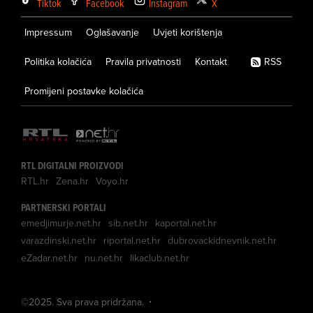
Tiktok
Facebook
Instagram
X
Impressum
Oglašavanje
Uvjeti korištenja
Politika kolačića
Pravila privatnosti
Kontakt
RSS
Promijeni postavke kolačića
RTL DIGITALNI PROIZVODI
RTL.hr
Zena.hr
Voyo.hr
PARTNERSKI PORTALI
emedjimurje.net.hr
sib.net.hr
kaportal.net.hr
varazdinski.net.hr
riportal.net.hr
dubrovackidnevnik.net.hr
eZadar.net.hr
nu.net.hr
likaclub.net.hr
©
2025
. Sva prava pridržana.