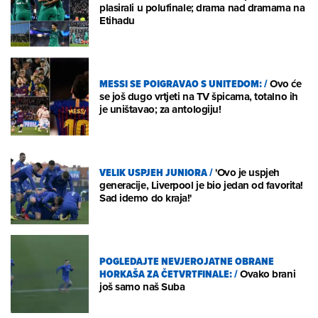
plasirali u polufinale; drama nad dramama na
Etihadu
MESSI SE POIGRAVAO S UNITEDOM:
/
Ovo će
se još dugo vrtjeti na TV špicama, totalno ih
je uništavao; za antologiju!
VELIK USPJEH JUNIORA
/
'Ovo je uspjeh
generacije, Liverpool je bio jedan od favorita!
Sad idemo do kraja!'
POGLEDAJTE NEVJEROJATNE OBRANE
HORKAŠA ZA ČETVRTFINALE:
/
Ovako brani
još samo naš Suba