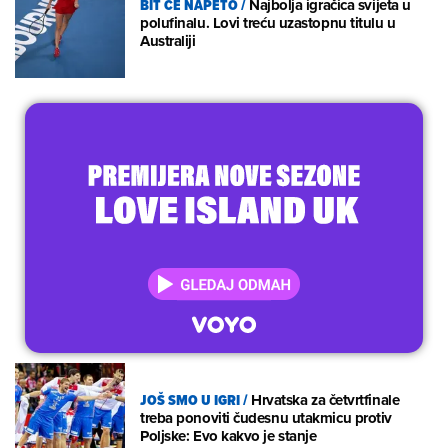
BIT ĆE NAPETO
/
Najbolja igračica svijeta u
polufinalu. Lovi treću uzastopnu titulu u
Australiji
JOŠ SMO U IGRI
/
Hrvatska za četvrtfinale
treba ponoviti čudesnu utakmicu protiv
Poljske: Evo kakvo je stanje