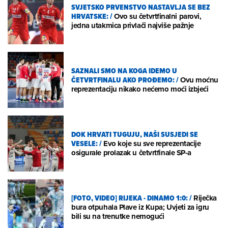
SVJETSKO PRVENSTVO NASTAVLJA SE BEZ
HRVATSKE:
/
Ovo su četvrtfinalni parovi,
jedna utakmica privlači najviše pažnje
SAZNALI SMO NA KOGA IDEMO U
ČETVRTFINALU AKO PROĐEMO:
/
Ovu moćnu
reprezentaciju nikako nećemo moći izbjeći
DOK HRVATI TUGUJU, NAŠI SUSJEDI SE
VESELE:
/
Evo koje su sve reprezentacije
osigurale prolazak u četvrtfinale SP-a
[FOTO, VIDEO] RIJEKA - DINAMO 1:0:
/
Riječka
bura otpuhala Plave iz Kupa; Uvjeti za igru
bili su na trenutke nemogući