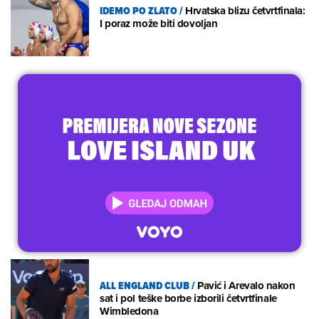
IDEMO PO ZLATO
/
Hrvatska blizu četvrtfinala:
I poraz može biti dovoljan
ALL ENGLAND CLUB
/
Pavić i Arevalo nakon
sat i pol teške borbe izborili četvrtfinale
Wimbledona