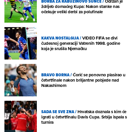
BORBA ZA RABUZINOVO SUNCE
/
Održan je
ždrijeb domaćeg Kupa: Nakon stanke nas
očekuje veliki derbi za polufinale
KAKVA NOSTALGIJA
/
VIDEO FIFA se divi
čudesnoj generaciji Vatrenih 1998. godine
koja je srušila Njemačku
BRAVO BORNA
/
Ćorić se ponovno plasirao u
četvrtfinale nakon briljantne pobjede nad
Nakashimom
SADA SE SVE ZNA
/
Hrvatska doznala s kim će
igrati u četvrtfinalu Davis Cupa. Srbija ispala s
turnira