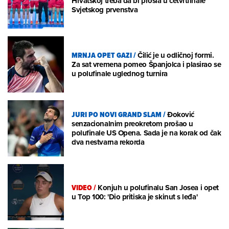
Hrvatskoj treba da bi prošla u četvrtfinale
Svjetskog prvenstva
MRNJA OPET GAZI
/
Čilić je u odličnoj formi.
Za sat vremena pomeo Španjolca i plasirao se
u polufinale uglednog turnira
JURI PO NOVI GRAND SLAM
/
Đoković
senzacionalnim preokretom prošao u
polufinale US Opena. Sada je na korak od čak
dva nestvarna rekorda
VIDEO
/
Konjuh u polufinalu San Josea i opet
u Top 100: 'Dio pritiska je skinut s leđa'