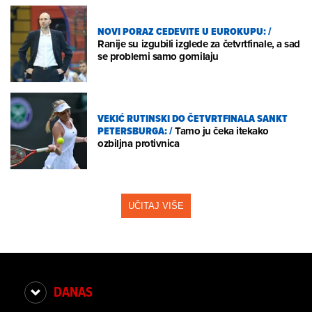
NOVI PORAZ CEDEVITE U EUROKUPU:
/
Ranije su izgubili izglede za četvrtfinale, a sad
se problemi samo gomilaju
VEKIĆ RUTINSKI DO ČETVRTFINALA SANKT
PETERSBURGA:
/
Tamo ju čeka itekako
ozbiljna protivnica
UČITAJ VIŠE
DANAS