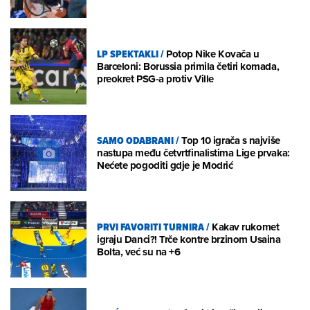
LP SPEKTAKLI
/
Potop Nike Kovača u
Barceloni: Borussia primila četiri komada,
preokret PSG-a protiv Ville
SAMO ODABRANI
/
Top 10 igrača s najviše
nastupa među četvrtfinalistima Lige prvaka:
Nećete pogoditi gdje je Modrić
PRVI FAVORITI TURNIRA
/
Kakav rukomet
igraju Danci?! Trče kontre brzinom Usaina
Bolta, već su na +6