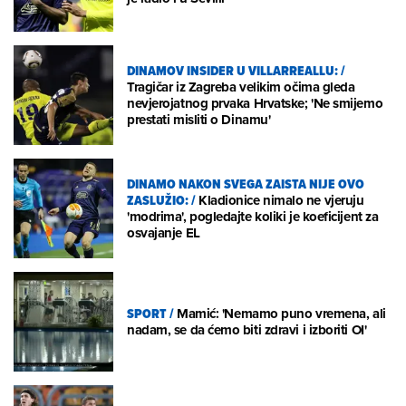
DINAMOV INSIDER U VILLARREALLU:
/
Tragičar iz Zagreba velikim očima gleda
nevjerojatnog prvaka Hrvatske; 'Ne smijemo
prestati misliti o Dinamu'
DINAMO NAKON SVEGA ZAISTA NIJE OVO
ZASLUŽIO:
/
Kladionice nimalo ne vjeruju
'modrima', pogledajte koliki je koeficijent za
osvajanje EL
SPORT
/
Mamić: 'Nemamo puno vremena, ali
nadam, se da ćemo biti zdravi i izboriti OI'