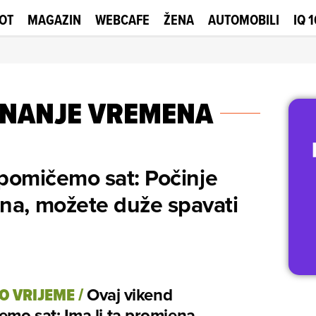
OT
MAGAZIN
WEBCAFE
ŽENA
AUTOMOBILI
IQ 
UNANJE VREMENA
pomičemo sat: Počinje
na, možete duže spavati
O VRIJEME
/
Ovaj vikend
mo sat: Ima li ta promjena