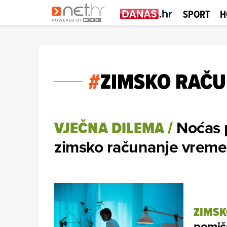
SPORT
H
#
ZIMSKO RAČ
Noćas 
VJEČNA DILEMA
/
zimsko računanje vreme
ZIMSK
pomiče