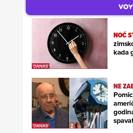
NOĆ S
zimsko
kada g
NE ZA
Pomica
američ
godina
spavat