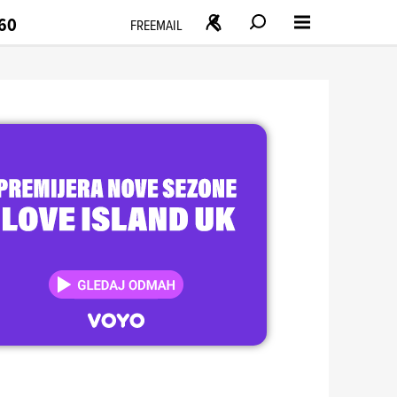
160
FREEMAIL