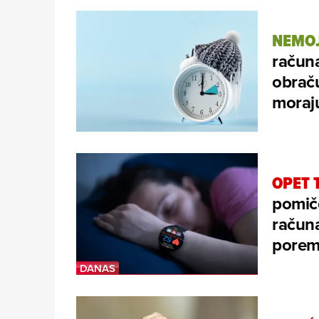
NEMOJ
računa
obraču
moraju
OPET 
pomič
računa
porem