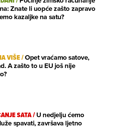
 DANI
/
Počinje zimsko računanje
a: Znate li uopće zašto zapravo
emo kazaljke na satu?
NA VIŠE
/
Opet vraćamo satove,
d. A zašto to u EU još nije
to?
ANJE SATA
/
U nedjelju ćemo
uže spavati, završava ljetno