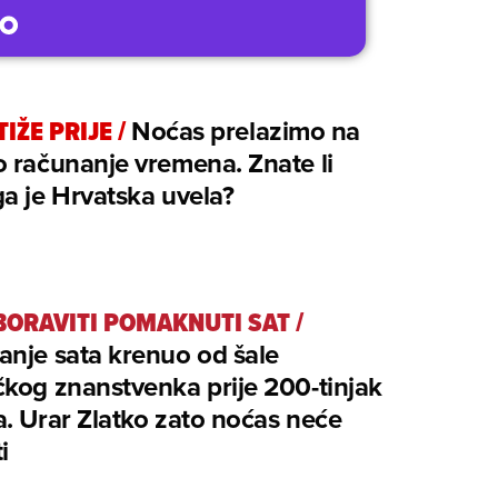
TIŽE PRIJE
/
Noćas prelazimo na
 računanje vremena. Znate li
a je Hrvatska uvela?
BORAVITI POMAKNUTI SAT
/
nje sata krenuo od šale
kog znanstvenka prije 200-tinjak
. Urar Zlatko zato noćas neće
i