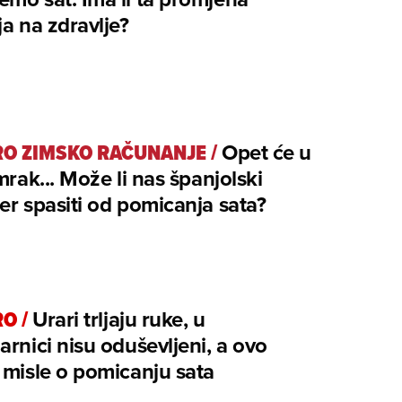
ja na zdravlje?
O ZIMSKO RAČUNANJE
/
Opet će u
 mrak... Može li nas španjolski
er spasiti od pomicanja sata?
RO
/
Urari trljaju ruke, u
arnici nisu oduševljeni, a ovo
 misle o pomicanju sata