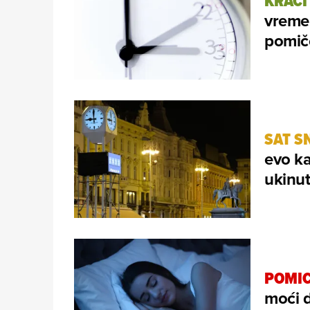
KRAĆI
vremen
pomič
SAT S
evo ka
ukinu
POMIC
moći d