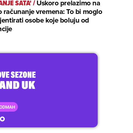
ANJE SATA'
/
Uskoro prelazimo na
o računanje vremena: To bi moglo
jentirati osobe koje boluju od
cije