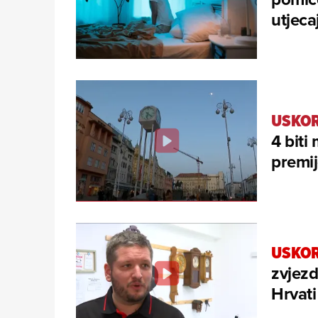
utjeca
USKOR
4 biti
premij
USKO
zvjezd
Hrvati