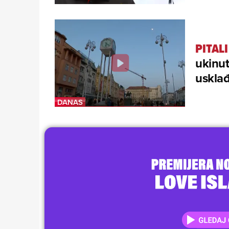
PITAL
ukinut
uskla