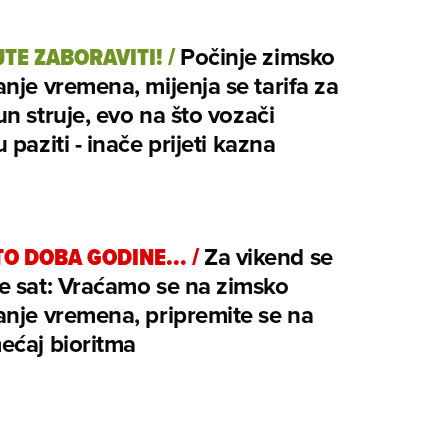
TE ZABORAVITI!
/
Počinje zimsko
nje vremena, mijenja se tarifa za
n struje, evo na što vozači
 paziti - inače prijeti kazna
TO DOBA GODINE...
/
Za vikend se
e sat: Vraćamo se na zimsko
nje vremena, pripremite se na
ećaj bioritma