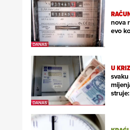
RAČUN
nova r
evo ko
U KRI
svaku 
mijenj
struje