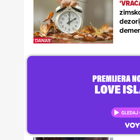
'VRAĆ
zimsk
dezori
demen