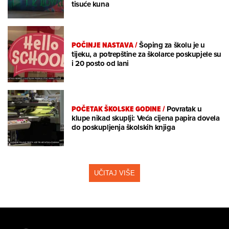
tisuće kuna
POČINJE NASTAVA
/
Šoping za školu je u
tijeku, a potrepštine za školarce poskupjele su
i 20 posto od lani
POČETAK ŠKOLSKE GODINE
/
Povratak u
klupe nikad skuplji: Veća cijena papira dovela
do poskupljenja školskih knjiga
UČITAJ VIŠE