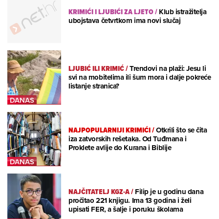
KRIMIĆI I LJUBIĆI ZA LJETO
/
Klub istražitelja
ubojstava četvrtkom ima novi slučaj
LJUBIĆ ILI KRIMIĆ
/
Trendovi na plaži: Jesu li
svi na mobitelima ili šum mora i dalje pokreće
listanje stranica?
NAJPOPULARNIJI KRIMIĆI
/
Otkrili što se čita
iza zatvorskih rešetaka. Od Tuđmana i
Proklete avlije do Kurana i Biblije
NAJČITATELJ KGZ-A
/
Filip je u godinu dana
pročitao 221 knjigu. Ima 13 godina i želi
upisati FER, a šalje i poruku školama