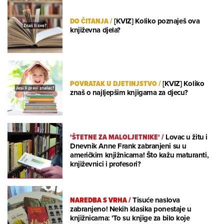
DO ČITANJA
/
[KVIZ] Koliko poznaješ ova
književna djela?
POVRATAK U DJETINJSTVO
/
[KVIZ] Koliko
znaš o najljepšim knjigama za djecu?
'ŠTETNE ZA MALOLJETNIKE'
/
Lovac u žitu i
Dnevnik Anne Frank zabranjeni su u
američkim knjižnicama! Što kažu maturanti,
književnici i profesori?
NAREDBA S VRHA
/
Tisuće naslova
zabranjeno! Nekih klasika ponestaje u
knjižnicama: 'To su knjige za bilo koje