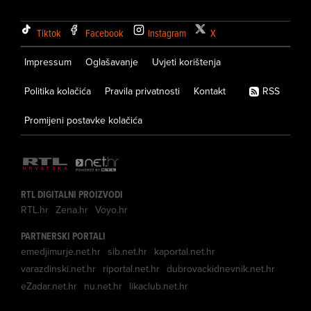
Tiktok
Facebook
Instagram
X
Impressum
Oglašavanje
Uvjeti korištenja
Politika kolačića
Pravila privatnosti
Kontakt
RSS
Promijeni postavke kolačića
RTL DIGITALNI PROIZVODI
RTL.hr
Zena.hr
Voyo.hr
PARTNERSKI PORTALI
emedjimurje.net.hr
sib.net.hr
kaportal.net.hr
varazdinski.net.hr
riportal.net.hr
dubrovackidnevnik.net.hr
eZadar.net.hr
nu.net.hr
likaclub.net.hr