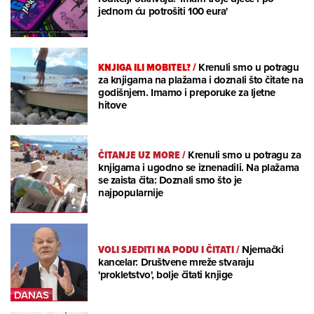
jednom ću potrošiti 100 eura'
KNJIGA ILI MOBITEL?
/
Krenuli smo u potragu
za knjigama na plažama i doznali što čitate na
godišnjem. Imamo i preporuke za ljetne
hitove
ČITANJE UZ MORE
/
Krenuli smo u potragu za
knjigama i ugodno se iznenadili. Na plažama
se zaista čita: Doznali smo što je
najpopularnije
VOLI SJEDITI NA PODU I ČITATI
/
Njemački
kancelar: Društvene mreže stvaraju
'prokletstvo', bolje čitati knjige