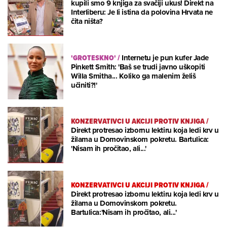
kupili smo 9 knjiga za svačiji ukus! Direkt na
Interliberu: Je li istina da polovina Hrvata ne
čita ništa?
'GROTESKNO'
/
Internetu je pun kufer Jade
Pinkett Smith: 'Baš se trudi javno uškopiti
Willa Smitha... Koliko ga malenim želiš
učiniti?!'
KONZERVATIVCI U AKCIJI PROTIV KNJIGA
/
Direkt protresao izbornu lektiru koja ledi krv u
žilama u Domovinskom pokretu. Bartulica:
'Nisam ih pročitao, ali...'
KONZERVATIVCI U AKCIJI PROTIV KNJIGA
/
Direkt protresao izbornu lektiru koja ledi krv u
žilama u Domovinskom pokretu.
Bartulica:'Nisam ih pročitao, ali...'