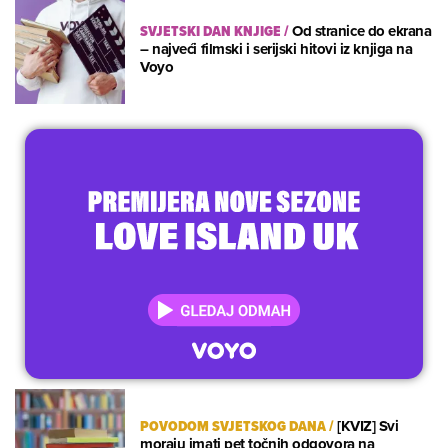
SVJETSKI DAN KNJIGE
/
Od stranice do ekrana
– najveći filmski i serijski hitovi iz knjiga na
Voyo
POVODOM SVJETSKOG DANA
/
[KVIZ] Svi
moraju imati pet točnih odgovora na