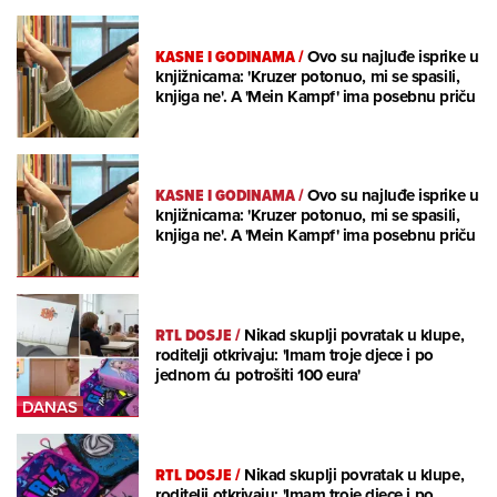
KASNE I GODINAMA
/
Ovo su najluđe isprike u
knjižnicama: 'Kruzer potonuo, mi se spasili,
knjiga ne'. A 'Mein Kampf' ima posebnu priču
KASNE I GODINAMA
/
Ovo su najluđe isprike u
knjižnicama: 'Kruzer potonuo, mi se spasili,
knjiga ne'. A 'Mein Kampf' ima posebnu priču
RTL DOSJE
/
Nikad skuplji povratak u klupe,
roditelji otkrivaju: 'Imam troje djece i po
jednom ću potrošiti 100 eura'
RTL DOSJE
/
Nikad skuplji povratak u klupe,
roditelji otkrivaju: 'Imam troje djece i po