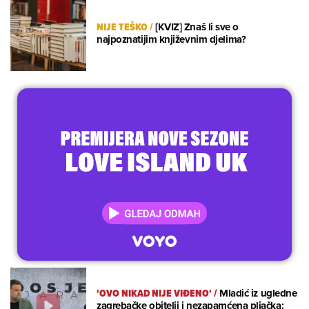
NIJE TEŠKO
/
[KVIZ] Znaš li sve o
najpoznatijim književnim djelima?
'OVO NIKAD NIJE VIĐENO'
/
Mladić iz ugledne
zagrebačke obitelji i nezapamćena pljačka: