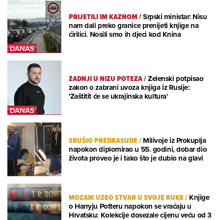
PRIJETILI IM KAZNOM
/
Srpski ministar: Nisu
nam dali preko granice prenijeti knjige na
ćirilici. Nosili smo ih djeci kod Knina
ZADNJI U NIZU POTEZA
/
Zelenski potpisao
zakon o zabrani uvoza knjiga iz Rusije:
'Zaštitit će se ukrajinska kultura'
SRUŠIO PREDRASUDE
/
Milivoje iz Prokuplja
napokon diplomirao u 55. godini, dobar dio
života proveo je i tako što je dubio na glavi
MOZAIK UZEO STVAR U SVOJE RUKE
/
Knjige
o Harryju Potteru napokon se vraćaju u
Hrvatsku: Kolekcije dosezale cijenu veću od 3