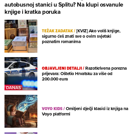
autobusnoj stanici u Splitu? Na klupi osvanule
knjige i kratka poruka
TEŽAK ZADATAK
/
[KVIZ] Ako voliš knjige,
sigurno ćeš znati sve o ovim svjetski
poznatim romanima
OBJAVLJENI DETALJI
/
Razotkrivena porezna
prijevara: Oštetio Hrvatsku za više od
200.000 eura
VOYO KIDS
/
Omiljeni dječji klasici iz knjiga na
Voyo platformi