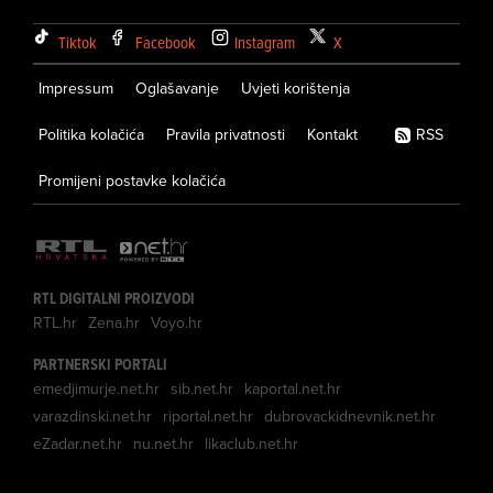
Tiktok
Facebook
Instagram
X
Impressum
Oglašavanje
Uvjeti korištenja
Politika kolačića
Pravila privatnosti
Kontakt
RSS
Promijeni postavke kolačića
RTL DIGITALNI PROIZVODI
RTL.hr
Zena.hr
Voyo.hr
PARTNERSKI PORTALI
emedjimurje.net.hr
sib.net.hr
kaportal.net.hr
varazdinski.net.hr
riportal.net.hr
dubrovackidnevnik.net.hr
eZadar.net.hr
nu.net.hr
likaclub.net.hr