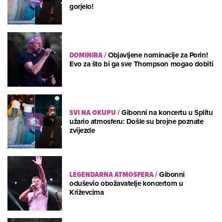
gorjelo!
DOMINIRA
/
Objavljene nominacije za Porin!
Evo za što bi ga sve Thompson mogao dobiti
SVI NA OKUPU
/
Gibonni na koncertu u Splitu
užario atmosferu: Došle su brojne poznate
zvijezde
LEGENDARNA ATMOSFERA
/
Gibonni
oduševio obožavatelje koncertom u
Križevcima