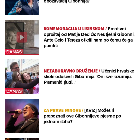
obožavatelj Gibonnija?
KOMEMORACIJA U LISINSKOM
/
Emotivni
oproštaj od Matije Dedića: Neutješni Gibonni,
Ante Gelo i Tereza otkrili nam po čemu će ga
pamtiti
NEZABORAVNO DRUŽENJE
/
Učenici hrvatske
škole oduševili Gibonnija: 'Oni sve razumiju.
Plemeniti ljudi...'
ZA PRAVE FANOVE
/
[KVIZ] Možeš li
prepoznati ove Gibonnijeve pjesme po
jednom stihu?