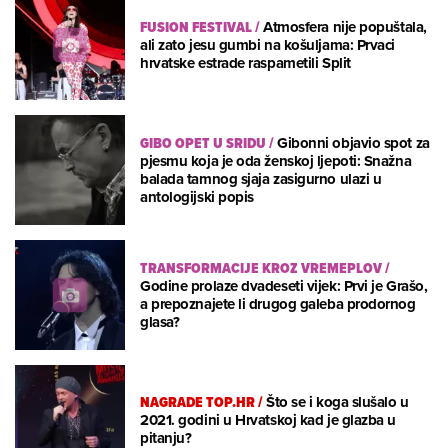
FUSION FESTIVAL
/
Atmosfera nije popuštala,
ali zato jesu gumbi na košuljama: Prvaci
hrvatske estrade raspametili Split
GIBO OPET U SRIDU
/
Gibonni objavio spot za
pjesmu koja je oda ženskoj ljepoti: Snažna
balada tamnog sjaja zasigurno ulazi u
antologijski popis
TRANSFORMACIJE KROZ VREMEPLOV
/
Godine prolaze dvadeseti vijek: Prvi je Grašo,
a prepoznajete li drugog galeba prodornog
glasa?
NAGRADE TOP.HR
/
Što se i koga slušalo u
2021. godini u Hrvatskoj kad je glazba u
pitanju?