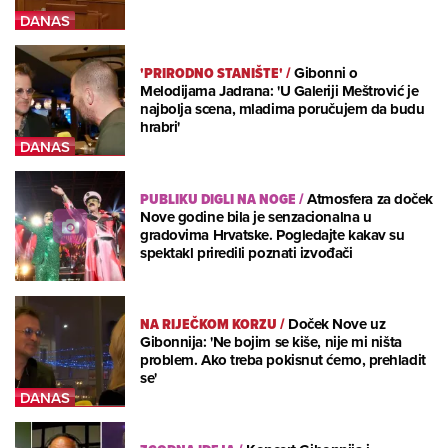
'PRIRODNO STANIŠTE'
/
Gibonni o
Melodijama Jadrana: 'U Galeriji Meštrović je
najbolja scena, mladima poručujem da budu
hrabri'
PUBLIKU DIGLI NA NOGE
/
Atmosfera za doček
Nove godine bila je senzacionalna u
gradovima Hrvatske. Pogledajte kakav su
spektakl priredili poznati izvođači
NA RIJEČKOM KORZU
/
Doček Nove uz
Gibonnija: 'Ne bojim se kiše, nije mi ništa
problem. Ako treba pokisnut ćemo, prehladit
se'