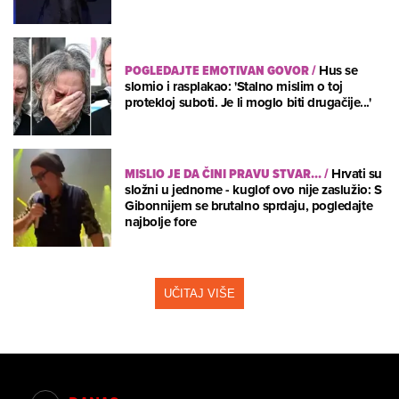
POGLEDAJTE EMOTIVAN GOVOR
/
Hus se
slomio i rasplakao: 'Stalno mislim o toj
protekloj suboti. Je li moglo biti drugačije...'
MISLIO JE DA ČINI PRAVU STVAR...
/
Hrvati su
složni u jednome - kuglof ovo nije zaslužio: S
Gibonnijem se brutalno sprdaju, pogledajte
najbolje fore
UČITAJ VIŠE