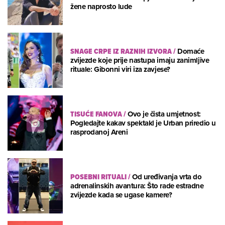
žene naprosto lude
SNAGE CRPE IZ RAZNIH IZVORA
/
Domaće
zvijezde koje prije nastupa imaju zanimljive
rituale: Gibonni viri iza zavjese?
TISUĆE FANOVA
/
Ovo je čista umjetnost:
Pogledajte kakav spektakl je Urban priredio u
rasprodanoj Areni
POSEBNI RITUALI
/
Od uređivanja vrta do
adrenalinskih avantura: Što rade estradne
zvijezde kada se ugase kamere?