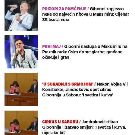
PRIZORI ZA PAMĆENJE
/
Gibonni zapjevao
neke od najvećih hitova u Maksimiru: Cijena?
35 tisuća eura
PRVI MAJ
/
Gibonni nastupa u Maksimiru na
Praznik rada: Osim dobre glazbe, građane
očekuje i grah
'U SURADNJI S GRMOJOM'
/
Nakon Vojka V i
Konstrakte, Jandroković opet citirao
Gibonnija u Saboru: 'I svetica i ku*va'
CIRKUS U SABORU
/
Jandroković citirao
Gibonnija i izazvao smijeh: 'I svetica i ku*va,
nije lako bit'