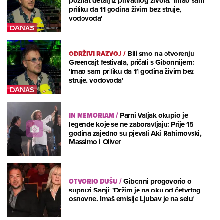
poznat detalj iz privatnog života: 'Imao sam
priliku da 11 godina živim bez struje,
vodovoda'
ODRŽIVI RAZVOJ
/
Bili smo na otvorenju
Greencajt festivala, pričali s Gibonnijem:
'Imao sam priliku da 11 godina živim bez
struje, vodovoda'
IN MEMORIAM
/
Parni Valjak okupio je
legende koje se ne zaboravljaju: Prije 15
godina zajedno su pjevali Aki Rahimovski,
Massimo i Oliver
OTVORIO DUŠU
/
Gibonni progovorio o
supruzi Sanji: 'Držim je na oku od četvrtog
osnovne. Imaš emisije Ljubav je na selu'