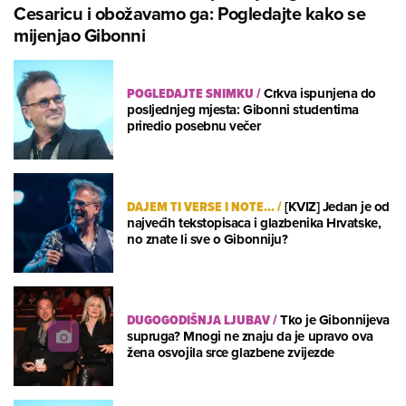
Cesaricu i obožavamo ga: Pogledajte kako se
mijenjao Gibonni
POGLEDAJTE SNIMKU
/
Crkva ispunjena do
posljednjeg mjesta: Gibonni studentima
priredio posebnu večer
DAJEM TI VERSE I NOTE...
/
[KVIZ] Jedan je od
najvećih tekstopisaca i glazbenika Hrvatske,
no znate li sve o Gibonniju?
DUGOGODIŠNJA LJUBAV
/
Tko je Gibonnijeva
supruga? Mnogi ne znaju da je upravo ova
žena osvojila srce glazbene zvijezde