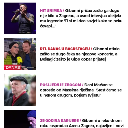
HIT SNIMKA
/
Gibonni pričao zašto ga dugo
nije bilo u Zagrebu, a usred intervjua uletjela
mu legenda: 'Ti si mi dao savjet kako se peku
ćevapi...'
RTL DANAS U BACKSTAGEU
/
Gibonni otkrio
zašto se dugo čeka na njegove koncerte, a
Bešlagić zašto je Gibo dobar prijatelj
POSLJEDNJE ZBOGOM
/
Đani Maršan se
oprostio od Massima riječima: 'Srest ćemo se
u nekom drugom, boljem svijetu'
35 GODINA KARIJERE
/
Gibonni u rekordnom
roku rasprodao Arenu Zagreb, najavljen i novi