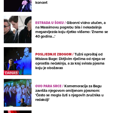
koncert
ESTRADA U ŠOKU
/
Gibonni vidno utučen, a
na Massimovu pogrebu bila i nekadašnja
megazvijezda koju rijetko viđamo: 'Znamo se
40 godina...'
POSLJEDNJE ZBOGOM
/
Tužni oproštaj od
Mislava Bage: Dirljivim riječima od njega se
oprostila nećakinja, a za kraj svirala pjesma
koju je obožavao
OVO PARA SRCE
/
Komemoracija za Bagu
završila njegovom omiljenom pjesmom:
'Često se mogla čuti s njegovih zvučnika u
redakciji'