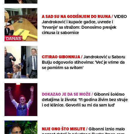
A SAD SU NA GODIŠNJEM DO RUJNA
/
VIDEO
Jandroković i kupaće gaćice, uvrede i
'hrvanje' sa stražom: Donosimo presjek
cirkusa iz sabornice
CITIRAO GIBONNIJA
/
Jandroković u Saboru
Bulju odgovorio stihovima: 'Već je vrime da
se pomirim sa svitom'
DOKAZAO JE DA SE MOŽE
/
Gibonni šokirao
detaljima iz života: '11 godina živim bez struje
i od kišnice. Govorili su mi da sam lud'
NIJE ONO ŠTO MISLITE
/
Gibonni iznio malo