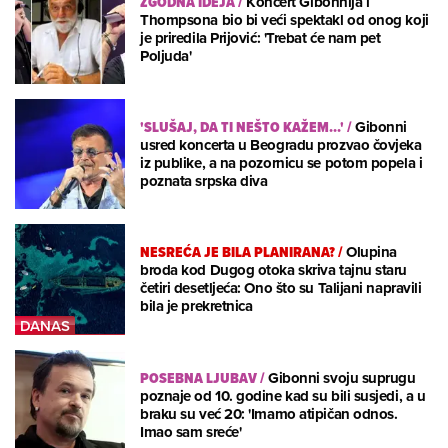
ZGODNA IDEJA
/
Koncert Gibonnija i
Thompsona bio bi veći spektakl od onog koji
je priredila Prijović: 'Trebat će nam pet
Poljuda'
'SLUŠAJ, DA TI NEŠTO KAŽEM...'
/
Gibonni
usred koncerta u Beogradu prozvao čovjeka
iz publike, a na pozornicu se potom popela i
poznata srpska diva
NESREĆA JE BILA PLANIRANA?
/
Olupina
broda kod Dugog otoka skriva tajnu staru
četiri desetljeća: Ono što su Talijani napravili
bila je prekretnica
POSEBNA LJUBAV
/
Gibonni svoju suprugu
poznaje od 10. godine kad su bili susjedi, a u
braku su već 20: 'Imamo atipičan odnos.
Imao sam sreće'