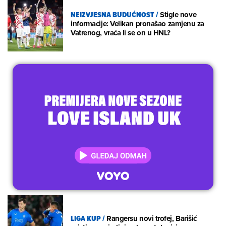
NEIZVJESNA BUDUĆNOST
/
Stigle nove
informacije: Velikan pronašao zamjenu za
Vatrenog, vraća li se on u HNL?
LIGA KUP
/
Rangersu novi trofej, Barišić