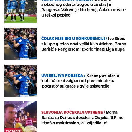
slobodnog udarca pogodio za slavlje
Rangersa: Vatreni je bio heroj, Čolaku mrvice
u teškoj pobjedi
ČOLAK NIJE BIO U KONKURENCIJI
/
Ivo Grbić
s klupe gledao novi veliki kiks Atletica, Borna
Barišić s Rangersom izborio finale Liga kupa
UVJERLJIVA POBJEDA
/
Kakav povratak u
klub: Vatreni zaigrao od prve minute pa
'počastio' suigrače s dvije asistencije
SLAVONIJA DOČEKALA VATRENE
/
Borna
Barišić za Danas s dočeka iz Osijeka: 'SP me
istrošio maksimalno, ali vrijedilo je'