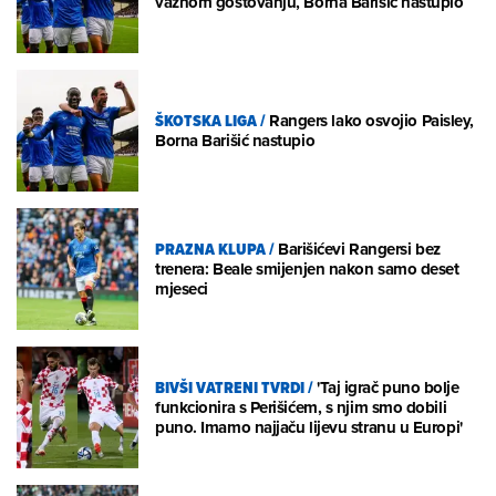
važnom gostovanju, Borna Barišić nastupio
ŠKOTSKA LIGA
/
Rangers lako osvojio Paisley,
Borna Barišić nastupio
PRAZNA KLUPA
/
Barišićevi Rangersi bez
trenera: Beale smijenjen nakon samo deset
mjeseci
BIVŠI VATRENI TVRDI
/
'Taj igrač puno bolje
funkcionira s Perišićem, s njim smo dobili
puno. Imamo najjaču lijevu stranu u Europi'