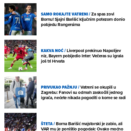
SAMO ROKAJTE VATRENI
/
Za spas zovi
Bornu! Sjajni Barišić ključnim potezom donio
pobjedu Rangersima
KAKVA NOĆ
/
Liverpool prekinuo Napolijev
niz, Bayern pobijedio Inter: Večeras su igrala
još tri Hrvata
PRIVUKAO PAŽNJU
/
Vatreni se okupili u
Zagrebu: Fanovi su odmah zaskočili jednog
igrača, nećete nikada pogoditi o kome se radi
ŠTETA
/
Borna Barišić majstorski je zabio, ali
VAR mu je poništio pogodak: Ovako moćno