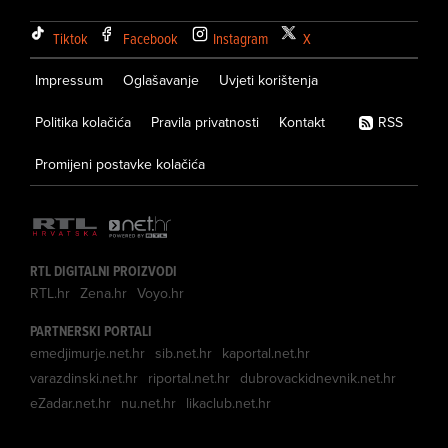
Tiktok
Facebook
Instagram
X
Impressum
Oglašavanje
Uvjeti korištenja
Politika kolačića
Pravila privatnosti
Kontakt
RSS
Promijeni postavke kolačića
RTL DIGITALNI PROIZVODI
RTL.hr
Zena.hr
Voyo.hr
PARTNERSKI PORTALI
emedjimurje.net.hr
sib.net.hr
kaportal.net.hr
varazdinski.net.hr
riportal.net.hr
dubrovackidnevnik.net.hr
eZadar.net.hr
nu.net.hr
likaclub.net.hr