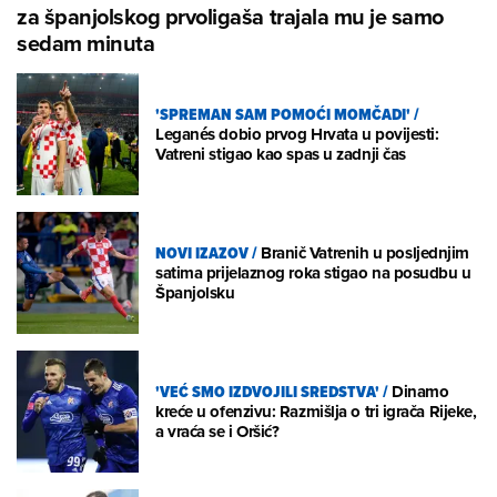
za španjolskog prvoligaša trajala mu je samo
sedam minuta
'SPREMAN SAM POMOĆI MOMČADI'
/
Leganés dobio prvog Hrvata u povijesti:
Vatreni stigao kao spas u zadnji čas
NOVI IZAZOV
/
Branič Vatrenih u posljednjim
satima prijelaznog roka stigao na posudbu u
Španjolsku
'VEĆ SMO IZDVOJILI SREDSTVA'
/
Dinamo
kreće u ofenzivu: Razmišlja o tri igrača Rijeke,
a vraća se i Oršić?