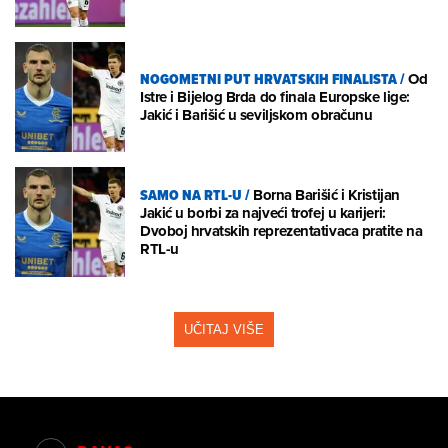
NOGOMETNI PUT HRVATSKIH FINALISTA
/
Od
Istre i Bijelog Brda do finala Europske lige:
Jakić i Barišić u seviljskom obračunu
SAMO NA RTL-U
/
Borna Barišić i Kristijan
Jakić u borbi za najveći trofej u karijeri:
Dvoboj hrvatskih reprezentativaca pratite na
RTL-u
UČITAJ VIŠE