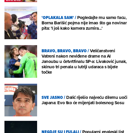
'OPLAKALA SAM'
/
Pogledajte mu samo facu,
Borna Barišić pojma nije imao što ga novinar
pita: 'I još kako kamera zumira...'
BRAVO, BRAVO, BRAVO
/
Veličanstveni
Vatreni nakon neviđene drame na Al
Janoubu u četvrtfinalu SP-a: Livaković junak,
skinuo tri penala u lutriji udaraca s bijele
točke
SVE JASNO
/
Dalić riješio najveću dilemu uoči
Japana: Evo tko će mijenjati bolesnog Sosu
NEGDJE SU I FULALI
/
Popularni engleski list