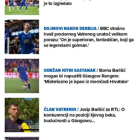
je to izgledalo
DOJMOVI NAKON DERBIJA
/
BBC strašno
hvali prodornog Vatrenog unatoč velikom
porazu: 'On je superioran, fantastičan, boji ga
se legendarni golman.'
ODRŽAN HITNI SASTANAK
/
Borna Barišić
mogao bi napustiti Glasgow Rangers:
'Misteriozno je ispao iz momčadi Hrvatske'
ČLAN VATRENIH
/
Josip Barišić za RTL: O
konkurenciji na poziciji lijevog beka,
budućnosti u Glasgowu...