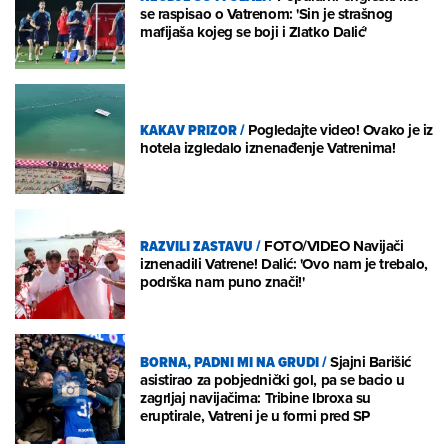
se raspisao o Vatrenom: 'Sin je strašnog
mafijaša kojeg se boji i Zlatko Dalić'
KAKAV PRIZOR
/
Pogledajte video! Ovako je iz
hotela izgledalo iznenađenje Vatrenima!
RAZVILI ZASTAVU
/
FOTO/VIDEO Navijači
iznenadili Vatrene! Dalić: 'Ovo nam je trebalo,
podrška nam puno znači!'
BORNA, PADNI MI NA GRUDI
/
Sjajni Barišić
asistirao za pobjednički gol, pa se bacio u
zagrljaj navijačima: Tribine Ibroxa su
eruptirale, Vatreni je u formi pred SP