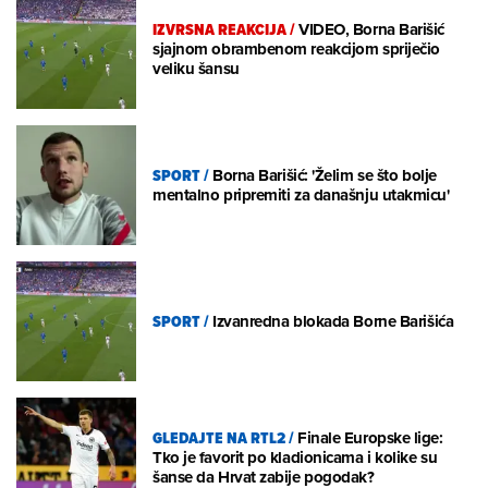
IZVRSNA REAKCIJA
/
VIDEO, Borna Barišić
sjajnom obrambenom reakcijom spriječio
veliku šansu
SPORT
/
Borna Barišić: 'Želim se što bolje
mentalno pripremiti za današnju utakmicu'
SPORT
/
Izvanredna blokada Borne Barišića
GLEDAJTE NA RTL2
/
Finale Europske lige:
Tko je favorit po kladionicama i kolike su
šanse da Hrvat zabije pogodak?