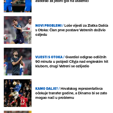
asistirao za jedini gol na utakmici
NOVI PROBLEMI
/
Loše vijesti za Zlatka Dalića
s Otoka: Član prve postave Vatrenih doživio
ozljedu
VIJESTI S OTOKA
/
Gvardiol odigrao odličnih
90 minuta u pobjedi Cityja nad engleskim hit
klubom, drugi Vatreni se ozlijedio
KAMO DALJE?
/
Hrvatskog reprezentativca
očekuje transfer godine, a Dinamo bi se zato
mogao naći u problemu