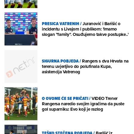
PRESICA VATRENIH
/
Juranović i Barišić o
incidentu s Livajom i publikom: 'Imamo
slogan "family". Osuđujemo takve postupke..'
SIGURNA POBJEDA
/
Rangers s dva Hrvata na
terenu uvjerljivo do polufinala Kupa,
asistencija Vatrenog
O OVOME ĆE SE PRIČATI
/
VIDEO Trener
Rangersa naredio svojim igračima da puste
gol suparniku: Evo koji je razlog
TEŠKO STEČENA POBJEDA
/
Barišić iz