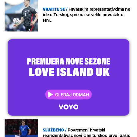
VRATITE SE
/
Hrvatskim reprezentativcima ne
ide u Turskoj, sprema se veliki povratak u
HNL
SLUŽBENO
/
Povremeni hrvatski
reprezentativac novi član turskog prvoligaša: