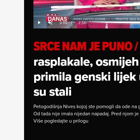
Loaded
:
0%
Current
0:00
/
Duration
2:58
Play
Unmute
Time
SRCE NAM JE PUNO
/
rasplakale, osmijeh 
primila genski lijek
su stali
Petogodišnja Nives kojoj ste pomogli da ode na ge
Od tada nije imala nijedan napadaj. Pred njom je 
Više pogledajte u prilogu