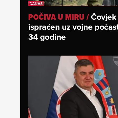
Čovjek 
POČIVA U MIRU
/
ispraćen uz vojne počast
34 godine