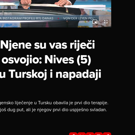
Picture-
Fullscreen
in-
Picture
Njene su vas riječi
osvojio: Nives (5)
 u Turskoj i napadaji
nsko liječenje u Tursku obavila je prvi dio terapije.
još dug put, ali je njegov prvi dio uspješno svladan.