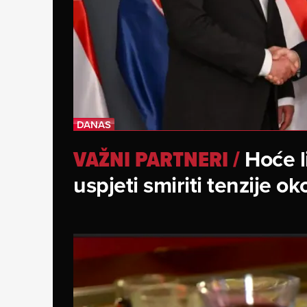
Hoće l
VAŽNI PARTNERI
/
uspjeti smiriti tenzije ok