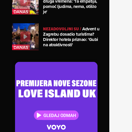
druga vremena: 'Ta empatija,
pomoć ljudima, nema, otišlo
je'
NEZADOVOLJNI SU
/
Advent u
Zagrebu dosadio turistima?
Direktor hotela priznao: 'Gubi
na atraktivnosti'