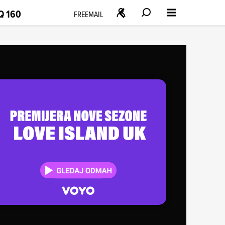
Q 160
FREEMAIL