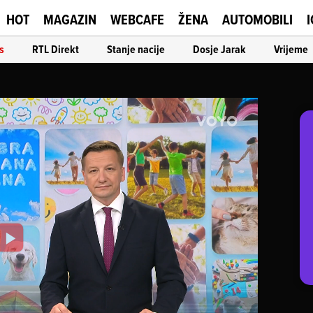
HOT
MAGAZIN
WEBCAFE
ŽENA
AUTOMOBILI
I
s
RTL Direkt
Stanje nacije
Dosje Jarak
Vrijeme
Play
Video