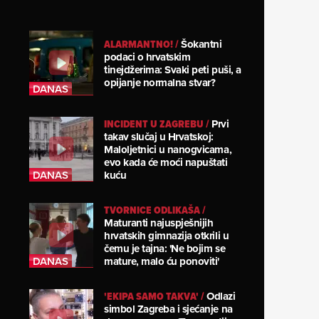
ALARMANTNO!
/
Šokantni
podaci o hrvatskim
tinejdžerima: Svaki peti puši, a
opijanje normalna stvar?
INCIDENT U ZAGREBU
/
Prvi
takav slučaj u Hrvatskoj:
Maloljetnici u nanogvicama,
evo kada će moći napuštati
kuću
TVORNICE ODLIKAŠA
/
Maturanti najuspješnijih
hrvatskih gimnazija otkrili u
čemu je tajna: 'Ne bojim se
mature, malo ću ponoviti'
'EKIPA SAMO TAKVA'
/
Odlazi
simbol Zagreba i sjećanje na