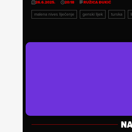
26.6.2025.
20:18
RUŽICA ĐUKIĆ
malena nives liječenje
genski lijek
turska
NA