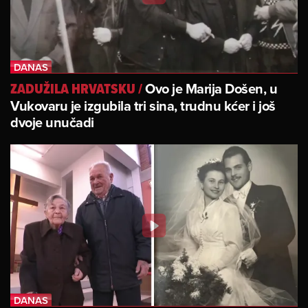
Ovo je Marija Došen, u
ZADUŽILA HRVATSKU
/
Vukovaru je izgubila tri sina, trudnu kćer i još
dvoje unučadi