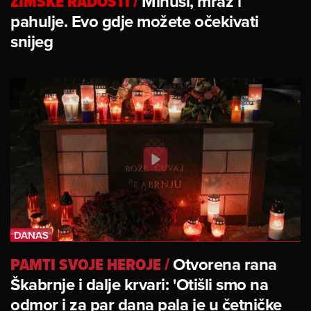
ZIMSKE RADOSTI
/
Minusi, mraz i
pahulje. Evo gdje možete očekivati
snijeg
PAMTI SVOJE HEROJE
/
Otvorena rana
Škabrnje i dalje krvari: 'Otišli smo na
odmor i za par dana pala je u četničke