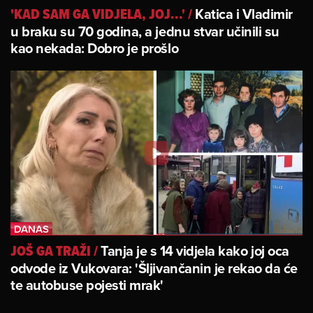
Katica i Vladimir
'KAD SAM GA VIDJELA, JOJ...'
/
u braku su 70 godina, a jednu stvar učinili su
kao nekada: Dobro je prošlo
Tanja je s 14 vidjela kako joj oca
JOŠ GA TRAŽI
/
odvode iz Vukovara: 'Šljivančanin je rekao da će
te autobuse pojesti mrak'