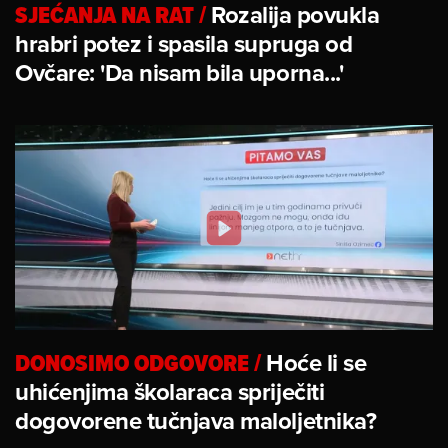
SJEĆANJA NA RAT
/
Rozalija povukla
hrabri potez i spasila supruga od
Ovčare: 'Da nisam bila uporna...'
DONOSIMO ODGOVORE
/
Hoće li se
uhićenjima školaraca spriječiti
dogovorene tučnjava maloljetnika?