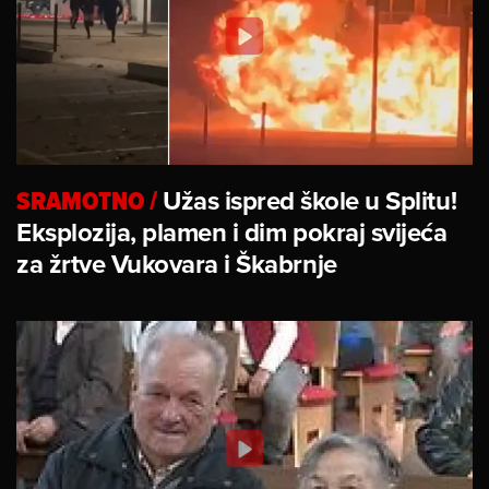
SRAMOTNO
/
Užas ispred škole u Splitu!
Eksplozija, plamen i dim pokraj svijeća
za žrtve Vukovara i Škabrnje