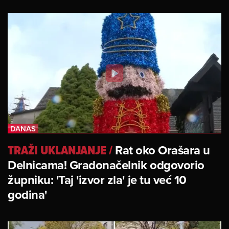
TRAŽI UKLANJANJE
/
Rat oko Orašara u
Delnicama! Gradonačelnik odgovorio
župniku: 'Taj 'izvor zla' je tu već 10
godina'