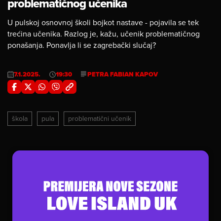
problematičnog učenika
U pulskoj osnovnoj školi bojkot nastave - pojavila se tek
trećina učenika. Razlog je, kažu, učenik problematičnog
ponašanja. Ponavlja li se zagrebački slučaj?
7.1.2025.
19:30
PETRA FABIAN KAPOV
škola
pula
problematični učenik