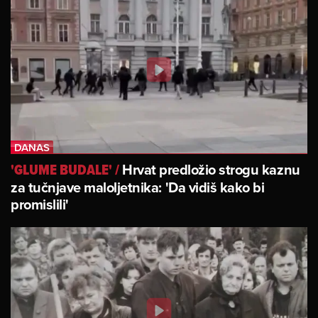
Hrvat predložio strogu kaznu
'GLUME BUDALE'
/
za tučnjave maloljetnika: 'Da vidiš kako bi
promislili'