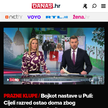
Play
Video
Loaded
:
12.28%
Current
0:04
/
Duration
2:32
Play
Unmute
Picture-
Fulls
in-
Picture
Time
PRAZNE KLUPE
/
Bojkot nastave u Puli:
Cijeli razred ostao doma zbog